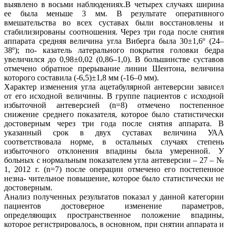
выявлено в восьми наблюдениях.В четырех случаях ширина
ее была меньше 3 мм. В результате оперативного
вмешательства во всех суставах были восстановлены и
стабилизированы соотношения. Через три года после снятия
аппарата средняя величина угла Виберга была 30±1,6º (24–
38º); по- казатель латерального покрытия головки бедра
увеличился до 0,98±0,02 (0,86–1,0). В большинстве суставов
отмечено обратное прерывание линии Шентона, величина
которого составила (-6,5)±1,8 мм (-16–0 мм).
Характер изменения угла ацетабулярной антеверсии зависел
от его исходной величины. В группе пациентов с исходной
избыточной антеверсией (n=8) отмечено постепенное
снижение среднего показателя, которое было статистически
достоверным через три года после снятия аппарата. В
указанный срок в двух суставах величина УАА
соответствовала норме, в остальных случаях степень
избыточного отклонения впадины была умеренной. У
больных с нормальным показателем угла антеверсии – 27 – №
1, 2012 г. (n=7) после операции отмечено его постепенное
незна- чительное повышение, которое было статистически не
достоверным.
Анализ полученных результатов показал у данной категории
пациентов достоверное изменение параметров,
определяющих пространственное положение впадины,
которое регистрировалось, в основном, при снятии аппарата и