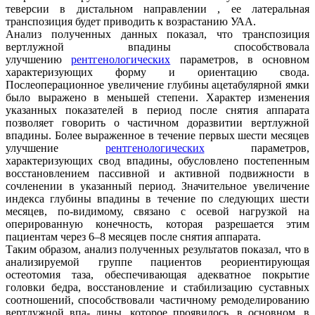
теверсии в дистальном направлении , ее латеральная
транспозиция будет приводить к возрастанию УАА.
Анализ полученных данных показал, что транспозиция
вертлужной впадины способствовала
улучшению
рентгенологических
параметров, в основном
характеризующих форму и ориентацию свода.
Послеоперационное увеличение глубины ацетабулярной ямки
было выражено в меньшей степени. Характер изменения
указанных показателей в период после снятия аппарата
позволяет говорить о частичном доразвитии вертлужной
впадины. Более выраженное в течение первых шести месяцев
улучшение
рентгенологических
параметров,
характеризующих свод впадины, обусловлено постепенным
восстановлением пассивной и активной подвижности в
сочленении в указанный период. Значительное увеличение
индекса глубины впадины в течение по следующих шести
месяцев, по-видимому, связано с осевой нагрузкой на
оперированную конечность, которая разрешается этим
пациентам через 6–8 месяцев после снятия аппарата.
Таким образом, анализ полученных результатов показал, что в
анализируемой группе пациентов реориентирующая
остеотомия таза, обеспечивающая адекватное покрытие
головки бедра, восстановление и стабилизацию суставных
соотношений, способствовали частичному ремоделированию
вертлужной впа- дины, которое проявилось, в основном, в