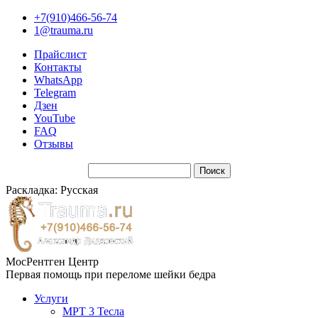
+7(910)466-56-74
1@trauma.ru
Прайслист
Контакты
WhatsApp
Telegram
Дзен
YouTube
FAQ
Отзывы
Раскладка: Русская
МосРентген Центр
Первая помощь при переломе шейки бедра
Услуги
МРТ 3 Тесла