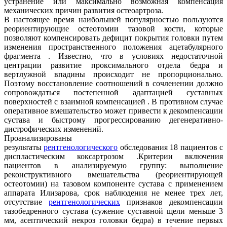
устранение или максимально возможная компенсация
механических причин развития остеоартроза.
В настоящее время наибольшей популярностью пользуются
реориентирующие остеотомии тазовой кости, которые
позволяют компенсировать дефицит покрытия головки путем
изменения пространственного положения ацетабулярного
фрагмента . Известно, что в условиях недостаточной
центрации развитие проксимального отдела бедра и
вертлужной впадины происходит не пропорционально.
Поэтому восстановление соотношений в сочленении должно
сопровождаться постепенной адаптацией суставных
поверхностей с взаимной компенсацией . В противном случае
оперативное вмешательство может привести к декомпенсации
сустава и быстрому прогрессированию дегенеративно-
дистрофических изменений.
Проанализированы
результаты
рентгенологического
обследования 18 пациентов с
диспластическим коксартрозом .Критерии включения
пациентов в анализируемую группу: выполнение
реконструктивного вмешательства (реориентирующей
остеотомии) на тазовом компоненте сустава с применением
аппарата Илизарова, срок наблюдения не менее трех лет,
отсутствие
рентгенологических
признаков декомпенсации
тазобедренного сустава (сужение суставной щели меньше 3
мм, асептический некроз головки бедра) в течение первых