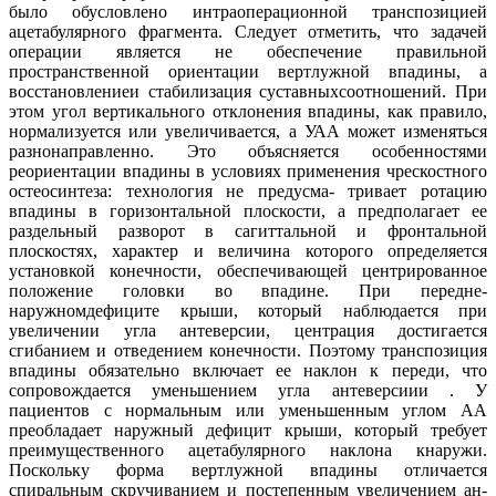
было обусловлено интраоперационной транспозицией
ацетабулярного фрагмента. Следует отметить, что задачей
операции является не обеспечение правильной
пространственной ориентации вертлужной впадины, а
восстановлениеи стабилизация суставныхсоотношений. При
этом угол вертикального отклонения впадины, как правило,
нормализуется или увеличивается, а УАА может изменяться
разнонаправленно. Это объясняется особенностями
реориентации впадины в условиях применения чрескостного
остеосинтеза: технология не предусма- тривает ротацию
впадины в горизонтальной плоскости, а предполагает ее
раздельный разворот в сагиттальной и фронтальной
плоскостях, характер и величина которого определяется
установкой конечности, обеспечивающей центрированное
положение головки во впадине. При передне-
наружномдефиците крыши, который наблюдается при
увеличении угла антеверсии, центрация достигается
сгибанием и отведением конечности. Поэтому транспозиция
впадины обязательно включает ее наклон к переди, что
сопровождается уменьшением угла антеверсиии . У
пациентов с нормальным или уменьшенным углом АА
преобладает наружный дефицит крыши, который требует
преимущественного ацетабулярного наклона кнаружи.
Поскольку форма вертлужной впадины отличается
спиральным скручиванием и постепенным увеличением ан-