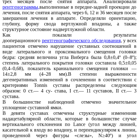
трех месяцев после снятия аппарата. Анализировали
рентгенограммы,
выполненные в передне-задней проекции до
лечения, после снятия аппарата, через 6, 12 и 36 месяцев после
завершения лечения в аппарате. Определяли ориентацию,
глубину, форму свода вертлужной впадины, а также
структурное состояние надвертлужной области.
Как показали результаты
дооперационного
рентгенографического обследования
, у всех
пациентов отмечено нарушение суставных соотношений в
виде латерального и проксимального смещения головки
бедра: средняя величина угла Виберга была 0,8±0,4º (0–8º);
степень латерального покрытия головки составила 0,5±0,05
(0,4–0,68), показатель краниального смещения головки —
14±2,8 мм (4–28 мм).В степени выраженности
дегенеративных изменений в сочленении в соответствии с
критериями Tonnis суставы распределены следующим
образом: 0 ст.— 4 су- става, I ст.— 11 суставов, II ст.— 3
сустава.
В большинстве наблюдений отмечено значительное
уплощение суставной ямки.
В девяти суставах отмечены структурные измененияв
надацетабулярной области, которые в большинстве случае
вертикального отклонения по Lance (угол между линией,
касательной к входу во впадину, и перпендикуляром к линии,
проведенной через фигуры «слезы», N≥40º) и угол