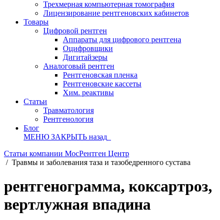
Трехмерная компьютерная томография
Лицензирование рентгеновских кабинетов
Товары
Цифровой рентген
Аппараты для цифрового рентгена
Оцифровщики
Дигитайзеры
Аналоговый рентген
Рентгеновская пленка
Рентгеновские кассеты
Хим. реактивы
Статьи
Травматология
Рентгенология
Блог
МЕНЮ
ЗАКРЫТЬ
назад
Статьи компании МосРентген Центр
/
Травмы и заболевания таза и тазобедренного сустава
рентгенограмма, коксартроз,
вертлужная впадина