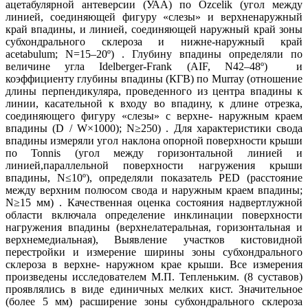
ацетабулярной антеверсии (УАА) по Ozcelik (угол между
линией, соединяющей фигуру «слезы» и верхненаружный
край впадины, и линией, соединяющей наружный край зоны
субхондрального склероза и нижне-наружный край
acetabulum; N=15–20º) . Глубину впадины определяли по
величине угла Idelberger-Frank (AIF, N42–48º) и
коэффициенту глубины впадины (КГВ) по Murray (отношение
длины перпендикуляра, проведенного из центра впадины к
линии, касательной к входу во впадину, к длине отрезка,
соединяющего фигуру «слезы» с верхне- наружным краем
впадины (D / W×1000); N≥250) . Для характеристики свода
впадины измеряли угол наклона опорной поверхности крыши
по Tonnis (угол между горизонтальной линией и
линией,параллельной поверхности нагружения крыши
впадины, N≤10º), определяли показатель PED (расстояние
между верхним полюсом свода и наружным краем впадины;
N≥15 мм) . Качественная оценка состояния надвертлужной
области включала определение инклинации поверхности
нагружения впадины (верхнелатеральная, горизонтальная и
верхнемедиальная), Выявление участков кистовидной
перестройки и измерение ширины зоны субхондрального
склероза в верхне- наружном крае крыши. Все измерения
произведены исследователем М.П. Тепленьким. (8 суставов)
проявлялись в виде единичных мелких кист. Значительное
(более 5 мм) расширение зоны субхондрального склероза