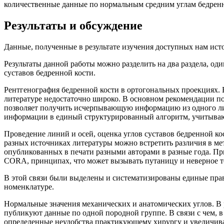
количественные данные по нормальным средним углам бедренно
Результаты и обсуждение
Данные, полученные в результате изучения доступных нам ис
Результаты данной работы можно разделить на два раздела, од
суставов бедренной кости.
Рентгенография бедренной кости в ортогональных проекциях. 
литературе недостаточно широко. В основном рекомендации по
позволяет получить исчерпывающую информацию из одного литер
информации в единый структурированный алгоритм, учитываю
Проведение линий и осей, оценка углов суставов бедренной к
разных источниках литературы можно встретить различия в мет
опубликованных в печати разными авторами в разные года. Пр
CORA, принципах, что может вызывать путаницу и неверное тол
В этой связи были выделены и систематизированы единые пра
номенклатуре.
Нормальные значения механических и анатомических углов. В
публикуют данные по одной породной группе. В связи с чем, в
определенные неудобства практикующему хирургу и увеличива