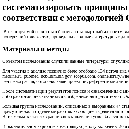
систематизировать принципы 
соответствии с методологией
В планируемой серии статей описан стандартный алгоритм вы
поперечной плоскостях, приведены сводные литературные данн
Материалы и методы
Объектом исследования служили данные литературы, опубликов
Для участия в анализе первично было отобрано 134 источника ли
medline.ru, pubmed. ncbi.nlm.nih.gov, scopus.com, onlinelibrary
рентгенография, ортогональные проекции, референтные линии 
После систематизации результатов поиска и ознакомления с а
либо работами, не связанными с избранной авторами темой. О
Большая группа исследований, описанных в выбранных 47 ста
присутствовали отдельные работы, касающиеся сравнения точн
В нескольких статьях сравнивались значения углов бедренной 
В окончательном варианте в настоящую работу включены 20 и