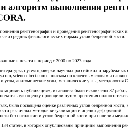
и алгоритм выполнения рентг
 CORA.
полнения рентгенографии и проведения рентгенографических из
ые о средних физиологических нормах углов бедренной кости.
анные в печати в период с 2000 по 2023 года.
тературы, путем проверки научных российских и зарубежных он-лай
.wiley.com, sciencedirect.com с поиском по ключевым словам и сло
и углы, анатомические углы, механические углы, методология C
ннотациями к публикациям, из анализа были исключены 87 работ
кончательную оценку проводили путем прочтения полного текста
тьях, была посвящена оценке различных углов бедренной кости
ости различных методов визуализации и оценки деформаций — т
кости без патологии и углов бедренной кости при наличии меди
з 134 статей, в которых опубликованы принципы выполнения ре