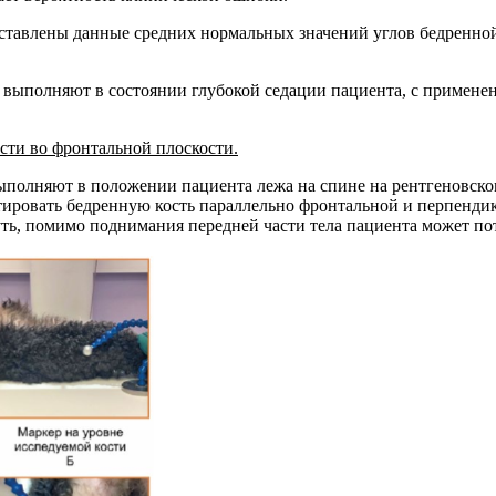
ставлены данные средних нормальных значений углов бедренной
выполняют в состоянии глубокой седации пациента, с применени
сти во фронтальной плоскости.
полняют в положении пациента лежа на спине на рентгеновском 
тировать бедренную кость параллельно фронтальной и перпендик
уть, помимо поднимания передней части тела пациента может пот