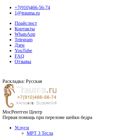
+7(910)466-56-74
1@trauma.ru
Прайслист
Контакты
WhatsApp
Telegram
Дзен
YouTube
FAQ
Отзывы
Раскладка: Русская
МосРентген Центр
Первая помощь при переломе шейки бедра
Услуги
МРТ 3 Тесла