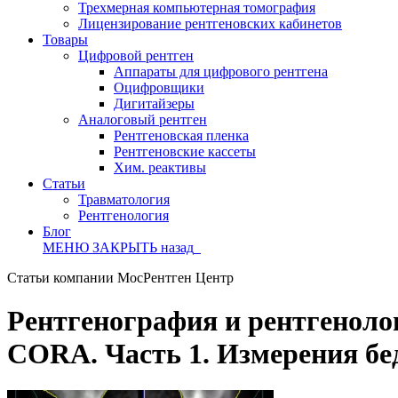
Трехмерная компьютерная томография
Лицензирование рентгеновских кабинетов
Товары
Цифровой рентген
Аппараты для цифрового рентгена
Оцифровщики
Дигитайзеры
Аналоговый рентген
Рентгеновская пленка
Рентгеновские кассеты
Хим. реактивы
Статьи
Травматология
Рентгенология
Блог
МЕНЮ
ЗАКРЫТЬ
назад
Статьи компании МосРентген Центр
Рентгенография и рентгеноло
CORA. Часть 1. Измерения бе