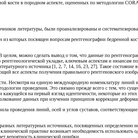
й кости в породном аспекте, оцененных по методологии CORA [
точников литературы, были проанализированы и систематизиров
ин из которых посвящен вопросам рентгенографии бедренной кос
В целом, можно сделать вывод о том, что данные по рентгеногр
 рентгенологической укладке, ключевым аспектам и нюансам по
атурного источника [1, 2, 7, 14, 16, 23, 27]. Такое состояние
щий все аспекты получения правильного рентгеновского изобр
ости. Несмотря на единую международную номенклатуру линий и
одологии проведения. Это связано прежде всего с тем, что суще
и кажущейся на первый взгляд идентичности, некоторые из эти
кование данных при изучении принципов коррекции деформации [
вила проведения линий, осей и углов суставов, соответствую
 разных литературных источниках, посвященных определению но
 клинической практике возникает необходимость использовать о
ет вероятность клинической ошибки.