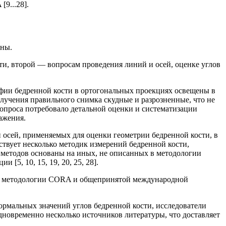
9...28].
аны.
ти, второй — вопросам проведения линий и осей, оценке углов
афии бедренной кости в ортогональных проекциях освещены в
лучения правильного снимка скудные и разрозненные, что не
 вопроса потребовало детальной оценки и систематизации
ажения.
 осей, применяемых для оценки геометрии бедренной кости, в
ствует несколько методик измерений бедренной кости,
х методов основаны на иных, не описанных в методологии
5, 10, 15, 19, 20, 25, 28].
щие методологии CORA и общепринятой международной
рмальных значений углов бедренной кости, исследователи
дновременно несколько источников литературы, что доставляет