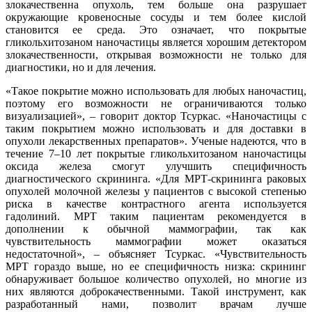
злокачественна опухоль, тем больше она разрушает
окружающие кровеносные сосуды и тем более кислой
становится ее среда. Это означает, что покрытые
гликольхитозаном наночастицы является хорошим детектором
злокачественности, открывая возможности не только для
диагностики, но и для лечения.
«Такое покрытие можно использовать для любых наночастиц,
поэтому его возможности не ограничиваются только
визуализацией», – говорит доктор Тсуркас. «Наночастицы с
таким покрытием можно использовать и для доставки в
опухоли лекарственных препаратов». Ученые надеются, что в
течение 7–10 лет покрытые гликольхитозаном наночастицы
оксида железа смогут улучшить специфичность
диагностического скрининга. «Для МРТ-скрининга раковых
опухолей молочной железы у пациентов с высокой степенью
риска в качестве контрастного агента используется
гадолиний. МРТ таким пациентам рекомендуется в
дополнении к обычной маммографии, так как
чувствительность маммографии может оказаться
недостаточной», – объясняет Тсуркас. «Чувствительность
МРТ гораздо выше, но ее специфичность низка: скрининг
обнаруживает большое количество опухолей, но многие из
них являются доброкачественными. Такой инструмент, как
разработанный нами, позволит врачам лучше