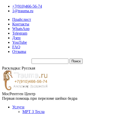
+7(910)466-56-74
1@trauma.ru
Прайслист
Контакты
WhatsApp
Telegram
Дзен
YouTube
FAQ
Отзывы
Раскладка: Русская
МосРентген Центр
Первая помощь при переломе шейки бедра
Услуги
МРТ 3 Тесла