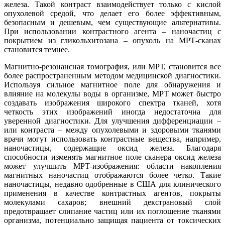
железа. Такой контраст взаимодействует только с кислой
опухолевой средой, что делает его более эффективным,
безопасным и дешевым, чем существующие альтернативы.
При использовании контрастного агента – наночастиц с
покрытием из гликольхитозана – опухоль на МРТ-сканах
становится темнее.
Магнитно-резонансная томография, или МРТ, становится все
более распространенным методом медицинской диагностики.
Используя сильное магнитное поле для обнаружения и
влияние на молекулы воды в организме, МРТ может быстро
создавать изображения широкого спектра тканей, хотя
четкость этих изображений иногда недостаточна для
уверенной диагностики. Для улучшения дифференциации –
или контраста – между опухолевыми и здоровыми тканями
врачи могут использовать контрастные вещества, например,
наночастицы, содержащие оксид железа. Благодаря
способности изменять магнитное поле сканера оксид железа
может улучшить МРТ-изображения: области накопления
магнитных наночастиц отображаются более четко. Такие
наночастицы, недавно одобренные в США для клинического
применения в качестве контрастных агентов, покрыты
молекулами сахаров; внешний декстрановый слой
предотвращает слипание частиц или их поглощение тканями
организма, потенциально защищая пациента от токсических