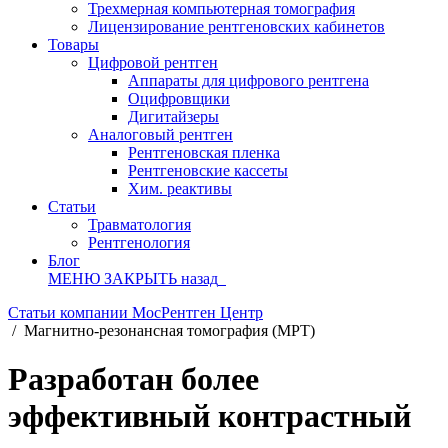
Трехмерная компьютерная томография
Лицензирование рентгеновских кабинетов
Товары
Цифровой рентген
Аппараты для цифрового рентгена
Оцифровщики
Дигитайзеры
Аналоговый рентген
Рентгеновская пленка
Рентгеновские кассеты
Хим. реактивы
Статьи
Травматология
Рентгенология
Блог
МЕНЮ
ЗАКРЫТЬ
назад
Статьи компании МосРентген Центр
/
Магнитно-резонансная томография (МРТ)
Разработан более
эффективный контрастный