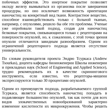
побочных эффектов. Это инертное покрытие позволяет
оксиду железу вымываться из организма после завершения
процедуры, но оно исключает возможность ориентации
наночастиц на конкретный вид ткани. Контрастное вещество,
способное взаимодействовать только с больной тканью,
например, с опухолями, решило бы обе эти проблемы. Ученые
уже опробовали такой подход, создав для наночастиц
белковые покрытия, связывающиеся только с рецепторами на
поверхности опухолей, но, к сожалению, с этой точки зрения
опухоли отличаются завидным разнообразием. Одним из
ограничений рецепторного подхода является отсутствие
универсальности.
По словам руководителя проекта Эндрю Тсуркаса (Andrew
Tsourkas), доцента кафедры биоинженерии Школы инженерии
и прикладных наук (School of Engineering and Applied Science),
трудно рекомендовать их в качестве скринингового
инструмента, если известно, что рецепторы-мишени
экспрессируются только 30 процентами опухолей.
Одним из преимуществ подхода, разрабатываемого группой
Тсуркаса, является способность наночастиц попадать в
подавляющее большинство опухолей, так как почти для всех
видов злокачественных новообразований характерно
изменение кислотности их микроокружения. Чтобы решить