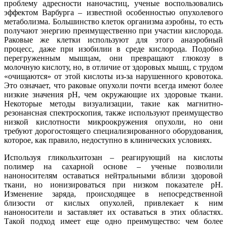
проблему адресности наночастиц, ученые воспользовались
эффектом Варбурга – известной особенностью опухолевого
метаболизма. Большинство клеток организма аэробны, то есть
получают энергию преимущественно при участии кислорода.
Раковые же клетки используют для этого анаэробный
процесс, даже при изобилии в среде кислорода. Подобно
перегруженным мышцам, они превращают глюкозу в
молочную кислоту, но, в отличие от здоровых мышц, с трудом
«очищаются» от этой кислоты из-за нарушенного кровотока.
Это означает, что раковые опухоли почти всегда имеют более
низкие значения рН, чем окружающие их здоровые ткани.
Некоторые методы визуализации, такие как магнитно-
резонансная спектроскопия, также используют преимущество
низкой кислотности микроокружения опухоли, но они
требуют дорогостоящего специализированного оборудования,
которое, как правило, недоступно в клинических условиях.
Используя гликольхитозан – реагирующий на кислоты
полимер на сахарной основе – ученые позволили
наноносителям оставаться нейтральными вблизи здоровой
ткани, но ионизироваться при низком показателе рН.
Изменение заряда, происходящее в непосредственной
близости от кислых опухолей, привлекает к ним
наноносители и заставляет их оставаться в этих областях.
Такой подход имеет еще одно преимущество: чем более