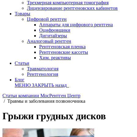
Трехмерная компьютерная томография
Лицензирование рентгеновских кабинетов
Товары
Цифровой рентген
Аппараты для цифрового рентгена
Оцифровщики
Дигитайзеры
Аналоговый рентген
Рентгеновская пленка
Рентгеновские кассеты
Хим. реактивы
Статьи
Травматология
Рентгенология
Блог
МЕНЮ
ЗАКРЫТЬ
назад
Статьи компании МосРентген Центр
/
Травмы и заболевания позвоночника
Грыжи грудных дисков