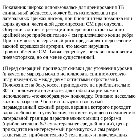
Показания: широко использовалась для дренирования ТБ
спинальный абсцессов, может быть использована при
латеральных грыжах дисков, при биопсии тела позвонка или
корня дужки, частичной декомпрессии СМ при опухоли.
Операция состоит в резекции поперечного отростка и по
крайней мере приблизительно 4 см прилежащего конца ребра.
При этом доступе серьезный риск представляет пересечение
важной корешковой артерии, что может нарушить
кровоснабжение СМ. Также существует риск возникновения
пневмоторакса, но он менее существенный.
{Перед операцией производят снимки для уточнения уровня
(в качестве маркера можно использовать спинномозговую
иглу, введенную между двумя остистыми отростками).
Положение: на боку, косое, приподнятое на приблизительно
30° от положения на животе, для стабилизации можно
использовать «почкообразную» подкладку. Описано несколько
кожных разрезов. Часто используют изогнутый
парамедианный кожный разрез, вершина которого проходит
вдоль небольшого углубления, соответствующего соединению
латеральной границы параспинальных мышц с ребрами
(приблизительно 6-7 см латеральнее средней линии), центр
приходится на интересуемый промежуток, а сам разрез
захватывает приблизительно 3 тела выше- и нижележащих