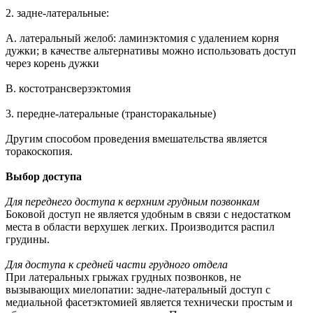
2. задне-латеральные:
A. латеральный желоб: ламинэктомия с удалением корня
дужки; в качестве альтернативы можно использовать доступ
через корень дужки
B. костотрансверзэктомия
3. передне-латеральные (трансторакальные)
Другим способом проведения вмешательства является
торакоскопия.
Выбор доступа
Для переднего доступа к верхним грудным позвонкам
Боковой доступ не является удобным в связи с недостатком
места в области верхушек легких. Производится распил
грудины.
Для доступа к средней части грудного отдела
При латеральных грыжах грудных позвонков, не
вызывающих миелопатии: задне-латеральный доступ с
медиальной фасетэктомией является технически простым и