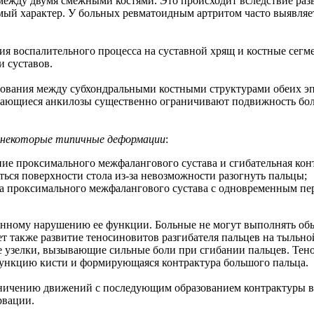
а между двумя смежными костями. Это происходит вследствие р
й характер. У больных ревматоидным артритом часто выявляетс
ия воспалительного процесса на суставной хрящ и костные сегм
и суставов.
рования между субхондральными костными структурами обеих эп
ивающиеся анкилозы существенно ограничивают подвижность бо
 некоторые типичные деформации
:
ние проксимального межфалангового сустава и сгибательная кон
ться поверхности стола из-за невозможности разогнуть пальцы;
ра проксимального межфалангового сустава с одновременным пе
нному нарушению ее функции. Больные не могут выполнять обыч
ует также развитие теносиновитов разгибателя пальцев на тыльн
е узелки, вызывающие сильные боли при сгибании пальцев. Тен
ункцию кисти и формирующаяся контрактура большого пальца.
раничению движений с последующим образованием контрактуры 
рвации.