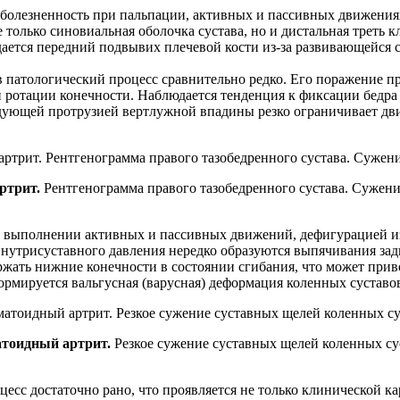
ь, болезненность при пальпации, активных и пассивных движен
только синовиальная оболочка сустава, но и дистальная треть 
ается передний подвывих плечевой кости из-за развивающейся с
в патологический процесс сравнительно редко. Его поражение 
 ротации конечности. Наблюдается тенденция к фиксации бедр
едующей протрузией вертлужной впадины резко ограничивает дви
ртрит.
Рентгенограмма правого тазобедренного сустава. Сужен
 выполнении активных и пассивных движений, дефигурацией из-
внутрисуставного давления нередко образуются выпячивания зад
ержать нижние конечности в состоянии сгибания, что может при
формируется вальгусная (варусная) деформация коленных суставо
тоидный артрит.
Резкое сужение суставных щелей коленных су
оцесс достаточно рано, что проявляется не только клинической 