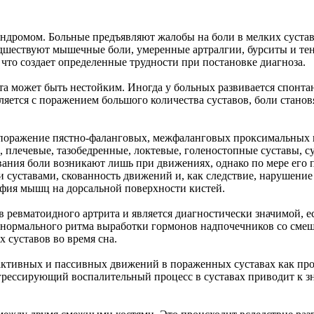
дромом. Больные предъявляют жалобы на боли в мелких сустава
шествуют мышечные боли, умеренные артралгии, бурситы и тен
 что создает определенные трудности при постановке диагноза.
та может быть нестойким. Иногда у больных развивается спонта
вляется с поражением большого количества суставов, боли ста
поражение пястно-фаланговых, межфаланговых проксимальных и
, плечевые, тазобедренные, локтевые, голеностопные суставы, 
ания боли возникают лишь при движениях, однако по мере его п
 суставами, скованность движений и, как следствие, нарушение
офия мышц на дорсальной поверхности кистей.
ревматоидного артрита и является диагностически значимой, ес
 нормального ритма выработки гормонов надпочечников со смещ
 суставов во время сна.
ктивных и пассивных движений в пораженных суставах как проя
грессирующий воспалительный процесс в суставах приводит к 