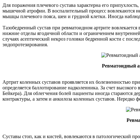
Для поражения плечевого сустава характерна его припухлост
мышечной атрофии. В воспалительный процесс вовлекаются не 
мышцы плечевого пояса, шеи и грудной клетки. Иногда наблюд
Тазобедренный сустав при ревматоидном артрите вовлекается 
нижние отделы ягодичной области и ограничением внутренней
случаях асептический некроз головки бедренной кости с посл
эндопротезирования.
Ревматоидный а
Артрит коленных суставов проявляется их болезненностью при
определяется баллотирование надколенника. За счет высокого 
Бейкера). Для облегчения болей пациенты иногда стараются д
контрактуры, а затем и анкилоза коленных суставов. Нередко 
Ревма
Суставы стоп, как и кистей, вовлекаются в патологический пр