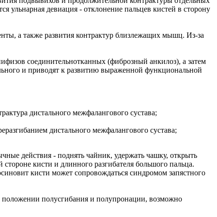
азвития подвывихов и продолжительной контрактуры отдельных
я ульнарная девиация - отклонение пальцев кистей в сторону
енты, а также развития контрактур близлежащих мышц. Из-за
ифизов соединительнотканных (фиброзный анкилоз), а затем
льного и приводят к развитию выраженной функциональной
трактура дистального межфалангового сустава;
реразгибанием дистального межфалангового сустава;
ные действия - поднять чайник, удержать чашку, открыть
ой стороне кисти и длинного разгибателя большого пальца.
осиновит кисти может сопровождаться синдромом запястного
в положении полусгибания и полупронации, возможно