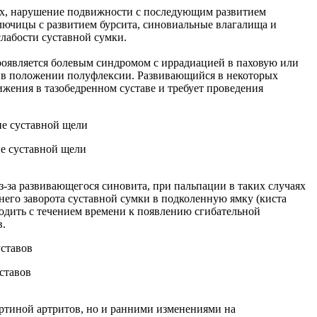
иях, нарушение подвижности с последующим развитием
ключицы с развитием бурсита, синовиальные влагалища и
лабости суставной сумки.
проявляется болевым синдромом с иррадиацией в паховую или
а в положении полуфлексии. Развивающийся в некоторых
жения в тазобедренном суставе и требует проведения
ие суставной щели
за развивающегося синовита, при пальпации в таких случаях
него заворота суставной сумки в подколенную ямку (киста
водить с течением времени к появлению сгибательной
в.
ставов
картиной артритов, но и ранними изменениями на