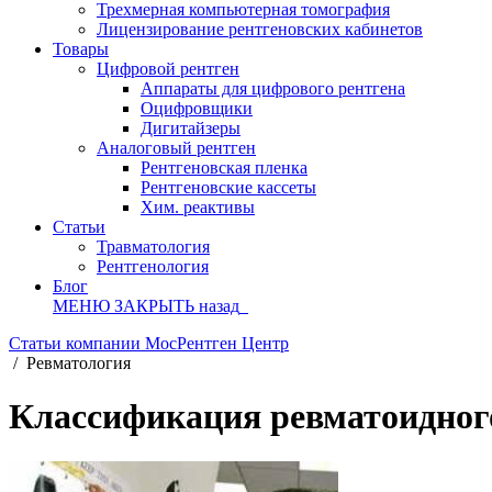
Трехмерная компьютерная томография
Лицензирование рентгеновских кабинетов
Товары
Цифровой рентген
Аппараты для цифрового рентгена
Оцифровщики
Дигитайзеры
Аналоговый рентген
Рентгеновская пленка
Рентгеновские кассеты
Хим. реактивы
Статьи
Травматология
Рентгенология
Блог
МЕНЮ
ЗАКРЫТЬ
назад
Статьи компании МосРентген Центр
/
Ревматология
Классификация ревматоидного