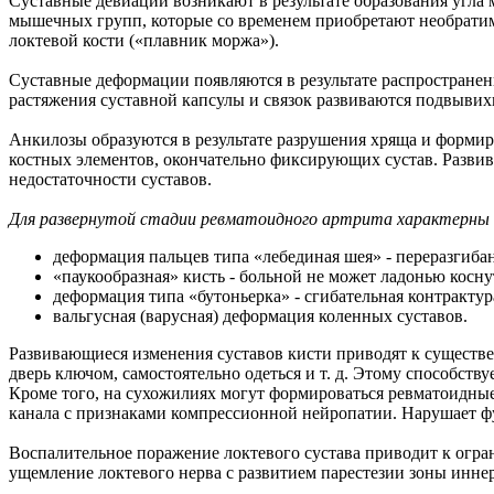
Суставные девиации возникают в результате образования угл
мышечных групп, которые со временем приобретают необратимы
локтевой кости («плавник моржа»).
Суставные деформации появляются в результате распространен
растяжения суставной капсулы и связок развиваются подвывих
Анкилозы образуются в результате разрушения хряща и форми
костных элементов, окончательно фиксирующих сустав. Разв
недостаточности суставов.
Для развернутой стадии ревматоидного артрита характерны
деформация пальцев типа «лебединая шея» - переразгиба
«паукообразная» кисть - больной не может ладонью косну
деформация типа «бутоньерка» - сгибательная контракту
вальгусная (варусная) деформация коленных суставов.
Развивающиеся изменения суставов кисти приводят к существе
дверь ключом, самостоятельно одеться и т. д. Этому способств
Кроме того, на сухожилиях могут формироваться ревматоидны
канала с признаками компрессионной нейропатии. Нарушает ф
Воспалительное поражение локтевого сустава приводит к ог
ущемление локтевого нерва с развитием парестезии зоны инне