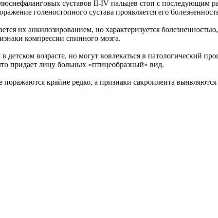
плюснефаланговых суставов II-IV пальцев стоп с последующим 
Поражение голеностопного сустава проявляется его болезненност
ется их анкилозированием, но характеризуется болезненностью,
ризнаки компрессии спинного мозга.
 детском возрасте, но могут вовлекаться в патологический про
 что придает лицу больных «птицеобразный» вид.
поражаются крайне редко, а признаки сакроилеита выявляются 