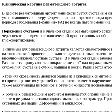
Клиническая картина ревматоидного артрита
.
В дебюте ревматоидный артрит манифестируется суставным син
уменьшающиеся к вечеру. Формированию артритов иногда пред
периода заболевания («ранний» РА) не всегда патогномонична,
Поражение суставов
в начальной стадии ревматоидного артри
через некоторое время патологический процесс вновь возобно
глюкокортикоидов.
Типичным для ревматоидного артрита является симметричное 
патологический процесс вовлекаются лучезапястные, коленные
височно-нижнечелюстные суставы. В начальной стадии заболев
Развивается припухлость и покраснение кож" над пораженными
сухожилия, суставные сумки, мышцы и кости. Развивается атр
Утренняя скованность является одним из важнейших симптомов 
из причин развития утренней скованности является нарушение
также аккумуляция цитокинов в отечной жидкости воспаленных
У больных ревматоидным артритом наблюдается ограничение а
также в результате развивающихся мышечных контрактур. Про
суставных девиаций, деформаций и анкилозов.