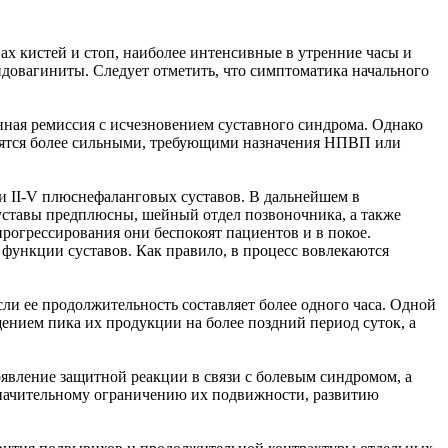
х кистей и стоп, наиболее интенсивные в утренние часы и
довагиниты. Следует отметить, что симптоматика начального
нная ремиссия с исчезновением суставного синдрома. Однако
новятся более сильными, требующими назначения НПВП или
 II-V плюснефаланговых суставов. В дальнейшем в
суставы предплюсны, шейный отдел позвоночника, а также
рогрессирования они беспокоят пациентов и в покое.
 функции суставов. Как правило, в процесс вовлекаются
ли ее продолжительность составляет более одного часа. Одной
ением пика их продукции на более поздний период суток, а
вление защитной реакции в связи с болевым синдромом, а
значительному ограничению их подвижности, развитию