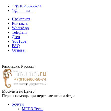
+7(910)466-56-74
1@trauma.ru
Прайслист
Контакты
WhatsApp
Telegram
Дзен
YouTube
FAQ
Отзывы
Раскладка: Русская
МосРентген Центр
Первая помощь при переломе шейки бедра
Услуги
МРТ 3 Тесла