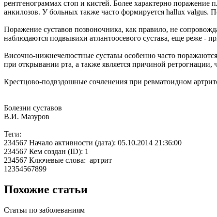
рентгенограммах стоп и кистей. Более характерно поражение 
анкилозов. У больных также часто формируется hallux valgus. 
Поражение суставов позвоночника, как правило, не сопровожда
наблюдаются подвывихи атлантоосевого сустава, еще реже - п
Височно-нижнечелюстные суставы особенно часто поражаются в
при открывании рта, а также является причиной ретрогнации,
Крестцово-подвздошные сочленения при ревматоидном артрите 
Болезни суставов
В.И. Мазуров
Теги:
234567 Начало активности (дата): 05.10.2014 21:36:00
234567 Кем создан (ID): 1
234567 Ключевые слова: артрит
12354567899
Похожие статьи
Статьи по заболеваниям