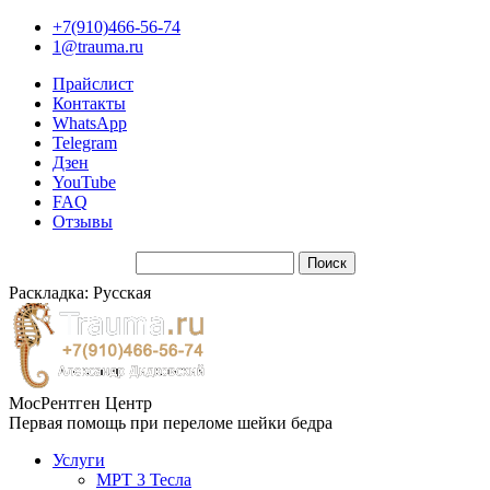
+7(910)466-56-74
1@trauma.ru
Прайслист
Контакты
WhatsApp
Telegram
Дзен
YouTube
FAQ
Отзывы
Раскладка: Русская
МосРентген Центр
Первая помощь при переломе шейки бедра
Услуги
МРТ 3 Тесла