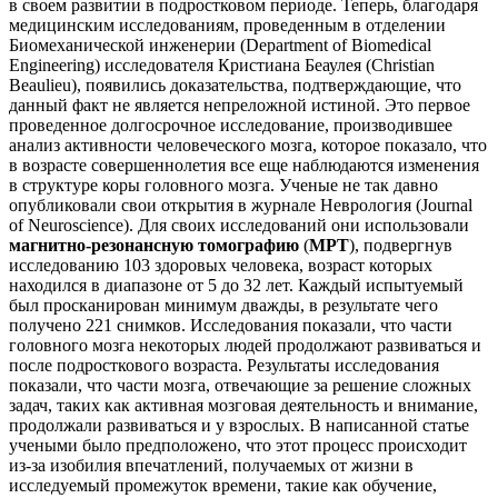
в своем развитии в подростковом периоде. Теперь, благодаря
медицинским исследованиям, проведенным в отделении
Биомеханической инженерии (Department of Biomedical
Engineering) исследователя Кристиана Беаулея (Christian
Beaulieu), появились доказательства, подтверждающие, что
данный факт не является непреложной истиной. Это первое
проведенное долгосрочное исследование, производившее
анализ активности человеческого мозга, которое показало, что
в возрасте совершеннолетия все еще наблюдаются изменения
в структуре коры головного мозга. Ученые не так давно
опубликовали свои открытия в журнале Неврология (Journal
of Neuroscience). Для своих исследований они использовали
магнитно-резонансную томографию
(
МРТ
), подвергнув
исследованию 103 здоровых человека, возраст которых
находился в диапазоне от 5 до 32 лет. Каждый испытуемый
был просканирован минимум дважды, в результате чего
получено 221 снимков. Исследования показали, что части
головного мозга некоторых людей продолжают развиваться и
после подросткового возраста. Результаты исследования
показали, что части мозга, отвечающие за решение сложных
задач, таких как активная мозговая деятельность и внимание,
продолжали развиваться и у взрослых. В написанной статье
учеными было предположено, что этот процесс происходит
из-за изобилия впечатлений, получаемых от жизни в
исследуемый промежуток времени, такие как обучение,