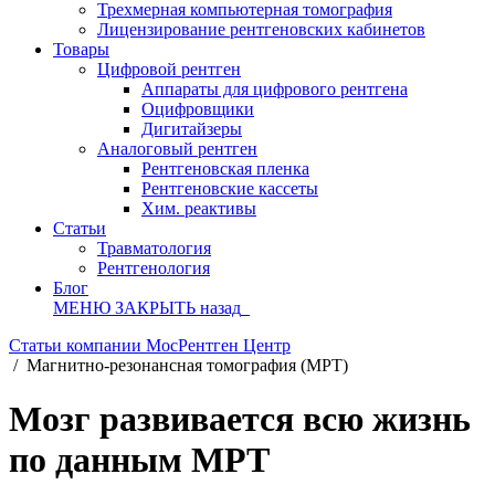
Трехмерная компьютерная томография
Лицензирование рентгеновских кабинетов
Товары
Цифровой рентген
Аппараты для цифрового рентгена
Оцифровщики
Дигитайзеры
Аналоговый рентген
Рентгеновская пленка
Рентгеновские кассеты
Хим. реактивы
Статьи
Травматология
Рентгенология
Блог
МЕНЮ
ЗАКРЫТЬ
назад
Статьи компании МосРентген Центр
/
Магнитно-резонансная томография (МРТ)
Мозг развивается всю жизнь
по данным МРТ