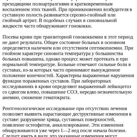
преходящими полиартралгиями и кратковременным
воспалением этих тканей. При проникновении возбудителя в
суставную полость развивается серозно-гнойный или
гнойный артрит. В подобных случаях в синовиальной
жидкости часто обнаруживают гонококки.
Посевы крови при транзиторной гонококкемии в этот период
не дают результата. Общее состояние больных в основном
определяется наличием или отсутствием септикопиемии. При
гнойном характере синовита температура у большинства
больных повышена, однако процесс может протекать и при
нормальной температуре. Больные отмечают сильные боли в
суставах, из-за которых часто принимают вынужденное
положение конечностей. Характерны выраженные нарушения
функции пораженных суставов. При лабораторных
исследованиях в крови определяют выраженный лейкоцитоз
со сдвигом влево, повышение СОЭ, нередко незначительную
анемию, снижение гематокрита.
Рентгенологическое исследование при отсутствии лечения
позволяет выявить нарастающие деструктивные изменения в
суставе: разрушение хряща, суставных поверхностей,
появление остеофитов, анкилозирование. Эти изменения
обнаруживаются уже через 1—2 нед после начала болезни.
Следует иметь в виду, что указанные изменения могут