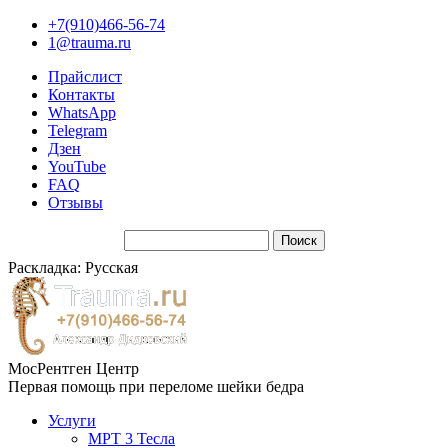
+7(910)466-56-74
1@trauma.ru
Прайслист
Контакты
WhatsApp
Telegram
Дзен
YouTube
FAQ
Отзывы
Раскладка: Русская
МосРентген Центр
Первая помощь при переломе шейки бедра
Услуги
МРТ 3 Тесла