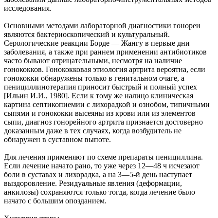
исследования.
Основными методами лабораторной диагностики гонореи
являются бактериоскопический и культуральный.
Серологические реакции Борде — Жангу в первые дни
заболевания, а также при раннем применении антибиотиков
часто бывают отрицательными, несмотря на наличие
гонококков. Гонококковая этиология артрита вероятна, если
гонококки обнаружены только в генитальном очаге, а
пенициллинотерапия приносит быстрый и полный успех
[Ильин И.И., 1980]. Если к тому же налицо клиническая
картина септикопиемии с лихорадкой и ознобом, типичными
сыпями и гонококки высеяны из крови или из элементов
сыпи, диагноз гонорейного артрита признается достоверно
доказанным даже в тех случаях, когда возбудитель не
обнаружен в суставном выпоте.
Для лечения применяют по схеме препараты пенициллина.
Если лечение начато рано, то уже через 12—48 ч исчезают
боли в суставах и лихорадка, а на 3—5-й день наступает
выздоровление. Резидуальные явления (деформации,
анкилозы) сохраняются только тогда, когда лечение было
начато с большим опозданием.