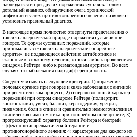
наблюдаться и при других поражениях суставов. Только
детальный анамнез, обнаружение очага хронической
инфекции и успех противогонорейного лечения позволяют
установить правильный диагноз.
В настоящее время полностью отвергнуты представления о
токсико-аллергической природе поражения суставов при
гонорее. Те формы суставных поражений, которые
принимались за «токсико-аллергические гонорейные
артриты», не поддающиеся действию антибиотиков и
склонные к затяжному течению, относят либо к проявлениям
синдрома Рейтера, либо к ревматоидным артритам. Во всех
случаях эти заболевания надо дифференцировать.
Следует учитывать следующие критерии: 1) поражение
половых органов при гонорее и связь заболевания с ангиной
при ревматическом процессе; 2) генерализованный характер
поражений при остром синдроме Рейтера (полиартрит,
конъюнктивит, увеит, баланит, кератодермия, уретрит,
пневмония, боли в спине) и сравнительно немногочисленная
клиническая симптоматика при гонорейном полиартрите; 3)
прогрессирующий характер болезни Рейтера и быстрый
эффект противоревматической терапии и
противогонорейного лечения; 4) характерные для каждого из
заболеваний данные лабораторно-инструментальных методов