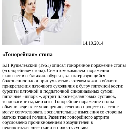
14.10.2014
«Гонорейная» стопа
Б.П.Кушелевский (1961) описал гонорейное поражение стопы
(«гонорейная» стопа). Симптомокомплекс поражения
включает в себя: ахиллобурсит, характеризующийся
болезненностью и припухлостью с отеком кожи в области
прикрепления пяточного сухожилия к бугру пяточной кости;
бурситы пяточной и подпяточной синовиальных сумок;
пяточные «шпоры», артрит плюснефаланговых суставов,
тендовагиниты, миозиты. Гонорейное поражение стопы
обычно ведет к ее уплощению, течению процесса на стопе
могут сопутствовать воспалительные изменения со стороны
мягких тканей голени. Развитие гонорейного артрита
обусловлено проникновением возбудителей в
периартикулярные ткани и полость сустава.