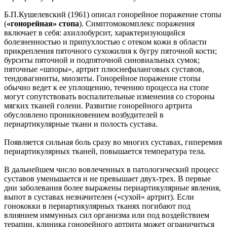
Б.П.Кушелевский (1961) описал гонорейное поражение стопы
(
«гонорейная» стопа
). Симптомокомплекс поражения
включает в себя: ахиллобурсит, характеризующийся
болезненностью и припухлостью с отеком кожи в области
прикрепления пяточного сухожилия к бугру пяточной кости;
бурситы пяточной и подпяточной синовиальных сумок;
пяточные «шпоры», артрит плюснефаланговых суставов,
тендовагиниты, миозиты. Гонорейное поражение стопы
обычно ведет к ее уплощению, течению процесса на стопе
могут сопутствовать воспалительные изменения со стороны
мягких тканей голени. Развитие гонорейного артрита
обусловлено проникновением возбудителей в
периартикулярные ткани и полость сустава.
Появляется сильная боль сразу во многих суставах, гиперемия
периартикулярных тканей, повышается температура тела.
В дальнейшем число вовлеченных в патологический процесс
суставов уменьшается и не превышает двух-трех. В первые
дни заболевания более выражены периартикулярные явления,
выпот в суставах незначителен («сухой» артрит). Если
гонококки в периартикулярных тканях погибают под
влиянием иммунных сил организма или под воздействием
терапии, клиника гонорейного артрита может ограничиться