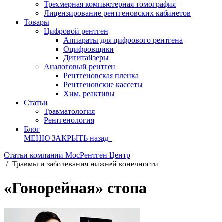
Трехмерная компьютерная томография
Лицензирование рентгеновских кабинетов
Товары
Цифровой рентген
Аппараты для цифрового рентгена
Оцифровщики
Дигитайзеры
Аналоговый рентген
Рентгеновская пленка
Рентгеновские кассеты
Хим. реактивы
Статьи
Травматология
Рентгенология
Блог
МЕНЮ
ЗАКРЫТЬ
назад
Статьи компании МосРентген Центр
/
Травмы и заболевания нижней конечности
«Гонорейная» стопа