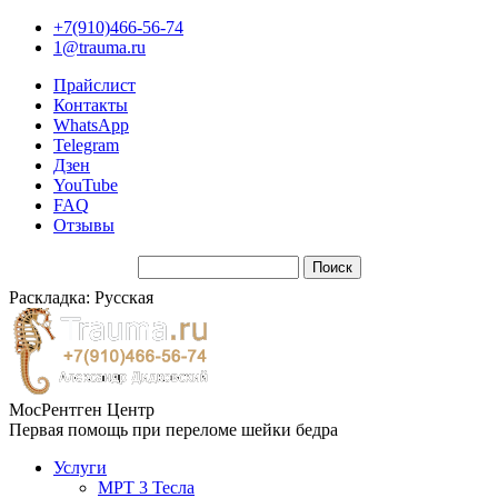
+7(910)466-56-74
1@trauma.ru
Прайслист
Контакты
WhatsApp
Telegram
Дзен
YouTube
FAQ
Отзывы
Раскладка: Русская
МосРентген Центр
Первая помощь при переломе шейки бедра
Услуги
МРТ 3 Тесла