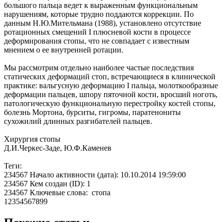
большого пальца ведет к выраженным функциональным
нарушениям, которые трудно поддаются коррекции. По
данным Н.Ю.Мительмана (1988), установлено отсутствие
ротационных смещений I плюсневой кости в процессе
деформирования стопы, что не совпадает с известным
мнением о ее внутренней ротации.
Мы рассмотрим отдельно наиболее частые последствия
статических деформаций стоп, встречающиеся в клинической
практике: вальгусную деформацию I пальца, молоткообразные
деформации пальцев, шпору пяточной кости, вросший ноготь,
патологическую функциональную перестройку костей стопы,
болезнь Мортона, бурситы, гигромы, паратенониты
сухожилий длинных разгибателей пальцев.
Хирургия стопы
Д.И.Черкес-Заде, Ю.Ф.Каменев
Теги:
234567 Начало активности (дата): 10.10.2014 19:59:00
234567 Кем создан (ID): 1
234567 Ключевые слова: стопа
12354567899