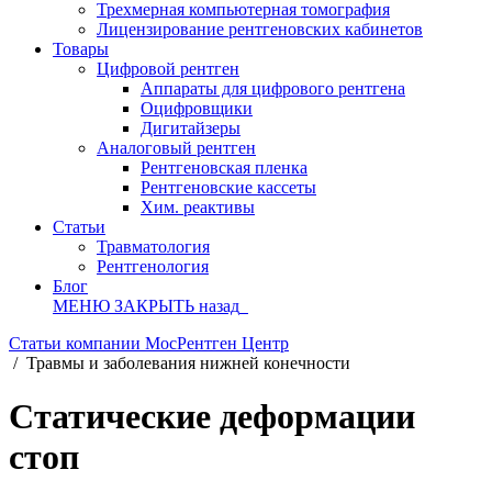
Трехмерная компьютерная томография
Лицензирование рентгеновских кабинетов
Товары
Цифровой рентген
Аппараты для цифрового рентгена
Оцифровщики
Дигитайзеры
Аналоговый рентген
Рентгеновская пленка
Рентгеновские кассеты
Хим. реактивы
Статьи
Травматология
Рентгенология
Блог
МЕНЮ
ЗАКРЫТЬ
назад
Статьи компании МосРентген Центр
/
Травмы и заболевания нижней конечности
Статические деформации
стоп