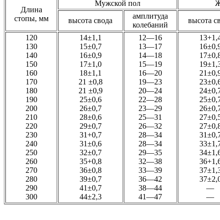
Мужской пол
Ж
Длина
амплитуда
стопы, мм
высота свода
высота с
колебаний
120
14±1,1
12—16
13+1,
130
15±0,7
13—17
16±0,
140
16±0,9
14—18
17±0,
150
17±1,0
15—19
19±1,
160
18±1,1
16—20
21±0,
170
21 ±0,8
19—23
23±0,
180
21 ±0,9
20—24
24±0,
190
25±0,6
22—28
25±0,
200
26±0,7
23—29
26±0,
210
28±0,6
25—31
27±0,
220
29±0,7
26—32
27±0,
230
31+0,7
28—34
31±0,
240
31±0,6
28—34
33±1,
250
32±0,7
29—35
34±1,
260
35+0,8
32—38
36+1,
270
36±0,8
33—39
37±1,
280
39±0,7
36—42
37±2,
290
41±0,7
38—44
—
300
44±2,3
41—47
—