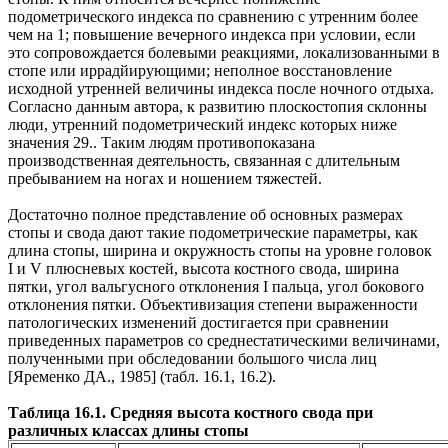
подометрического индекса по сравнению с утренним более
чем на 1; повышение вечерного индекса при условии, если
это сопровождается болевыми реакциями, локализованными в
стопе или иррадйирующими; неполное восстановление
исходной утренней величины индекса после ночного отдыха.
Согласно данным автора, к развитию плоскостопия склонны
люди, утренний подометрический индекс которых ниже
значения 29.. Таким людям противопоказана
производственная деятельность, связанная с длительным
пребыванием на ногах и ношением тяжестей.
Достаточно полное представление об основных размерах
стопы и свода дают такие подометрические параметры, как
длина стопы, ширина и окружность стопы на уровне головок
I и V плюсневых костей, высота костного свода, ширина
пятки, угол вальгусного отклонения I пальца, угол бокового
отклонения пятки. Объективизация степени выраженности
патологических изменений достигается при сравнении
приведенных параметров со среднестатическими величинами,
полученными при обследовании большого числа лиц
[Яременко ДА., 1985] (табл. 16.1, 16.2).
Таблица 16.1. Средняя высота костного свода при
различных классах длины стопы