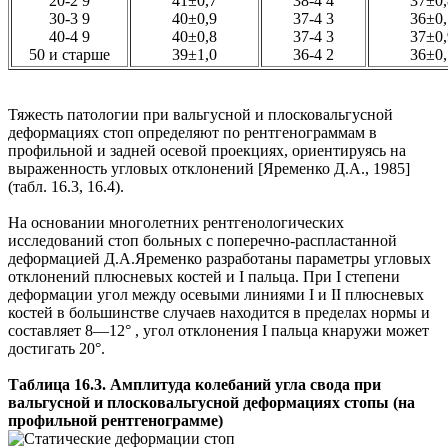
20-2 9
41±0,7
38-4 4
37±0,
30-3 9
40±0,9
37-4 3
36±0,
40-4 9
40±0,8
37-4 3
37±0,
50 и старше
39±1,0
36-4 2
36±0,
Тяжесть патологии при вальгусной и плосковальгусной
деформациях стоп определяют по рентгенограммам в
профильной и задней осевой проекциях, ориентируясь на
выраженность угловых отклонений [Яременко Д.А., 1985]
(табл. 16.3, 16.4).
На основании многолетних рентгенологических
исследований стоп больных с поперечно-распластанной
деформацией Д.А.Яременко разработаны параметры угловых
отклонений плюсневых костей и I пальца. При I степени
деформации угол между осевыми линиями I и II плюсневых
костей в большинстве случаев находится в пределах нормы и
составляет 8—12° , угол отклонения I пальца кнаружи может
достигать 20°.
Таблица 16.3. Амплитуда колебаний угла свода при
вальгусной и плосковальгусной деформациях стопы (на
профильной рентгенограмме)