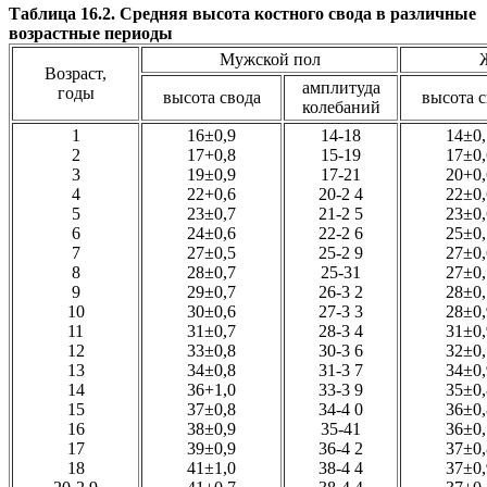
Таблица 16.2. Средняя высота костного свода в различные
возрастные периоды
Мужской пол
Возраст,
амплитуда
годы
высота свода
высота с
колебаний
1
16±0,9
14-18
14±0,
2
17+0,8
15-19
17±0,
3
19±0,9
17-21
20+0,
4
22+0,6
20-2 4
22±0,
5
23±0,7
21-2 5
23±0,
6
24±0,6
22-2 6
25±0,
7
27±0,5
25-2 9
27±0,
8
28±0,7
25-31
27±0,
9
29±0,7
26-3 2
28±0,
10
30±0,6
27-3 3
28±0,
11
31±0,7
28-3 4
31±0,
12
33±0,8
30-3 6
32±0,
13
34±0,8
31-3 7
34±0,
14
36+1,0
33-3 9
35±0,
15
37±0,8
34-4 0
36±0,
16
38±0,9
35-41
36±0,
17
39±0,9
36-4 2
37±0,
18
41±1,0
38-4 4
37±0,