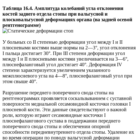
Таблица 16.4. Амплитуда колебаний угла отклонения
костей заднего отдела стопы при вальгусной и
плосковальгусной деформациях органа (на задней осевой
рентгенограмме)
У больных со II степенью деформации угол между I и II
плюсневыми костями выше нормы на 2—3°, угол отклонения
I пальца достигает 30°. При III степени деформации угол
между I и II плюсневыми костями увеличивается на 3—6°,
плюснефаланговый угол достигает 40°. Деформация IV
степени характеризуется увеличением указанного
межплюсневого угла на 4—8°, плюснефаланговый угол при
этом свыше 40°.
Разрушение переднего поперечного свода стопы на
рентгенограммах проявляется соскальзыванием с суставной
поверхности медиальной сесамовидной косточки головки I
плюсневой кости. Эти данные свидетельствуют о важной
роли, которую играют сесамовидные косточки I
плюснефалангового сустава в поддержании переднего
поперечного свода стопы и обеспечении опорной
способности передневнутреннего отдела стопы. Удаление их
во время операции по поводу вальгусной деформации