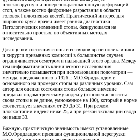
плосковарусную и поперечно-распластанную деформаций
стоп, а также костно-фиброзные разрастания в области
головок I плюсневых костей. Практический интерес для
широкого круга врачей имеет ранняя диагностика
Патологических изменений стопы, базирующаяся на
относительно простых, но объективных методах
исследования.
Для оценки состояния стопы и ее сводов врачи поликлиники
и хирурги призывных комиссий в большинстве случаев
ограничиваются осмотром и пальпацией этого органа. Между
тем информативность клинического исследования
значительно повышается при использовании подометрии —
метода, предложенного в 1926 г. М.О.Фридландом и
основанного на промерах стопы на различных уровнях. Сам
автор для оценки состояния стопы большое значение
придавал подометрическому индексу (отношение высоты
свода стопы к ее длине, умноженное на 100), который в норме
соответствует значениям от 29 До 31. При резком
плоскостопии индекс ниже 25, а при резкой экскавации свода
он выше 33.
Важную, практическую значимость имеют установленные
М.О.Фридландом признаки функциональной перегрузки
стопы. К ним относится вечернее понижение