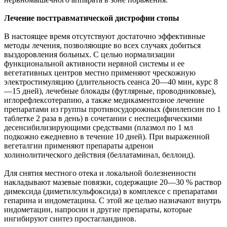
Лечение посттравматической дистрофии стопы
В настоящее время отсутствуют достаточно эффективные
методы лечения, позволяющие во всех случаях добиться
выздоровления больных. С целью нормализации
функциональной активности нервной системы и ее
вегетативных центров местно применяют чрескожную
электростимуляцию (длительность сеанса 20—40 мин, курс 8
—15 дней), лечебные блокады (футлярные, проводниковые),
иглорефлексотерапию, а также медикаментозное лечение
препаратами из группы противосудорожных (финлепсин по 1
таблетке 2 раза в день) в сочетании с неспецифическими
десенсибилизирующими средствами (плазмол по 1 мл
подкожно ежедневно в течение 10 дней). При выраженной
вегеталгии применяют препараты адренои
холинолитического действия (беллатаминал, беллоид).
Для снятия местного отека и локальной болезненности
накладывают мазевые повязки, содержащие 20—30 % раствор
димексида (диметилсульфоксида) в комплексе с препаратами
гепарина и индометацина. С этой же целью назначают внутрь
индометацин, напросин и другие препараты, которые
ингибируют синтез простагландинов.