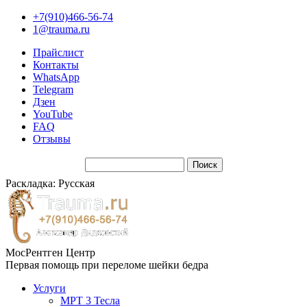
+7(910)466-56-74
1@trauma.ru
Прайслист
Контакты
WhatsApp
Telegram
Дзен
YouTube
FAQ
Отзывы
Раскладка: Русская
МосРентген Центр
Первая помощь при переломе шейки бедра
Услуги
МРТ 3 Тесла