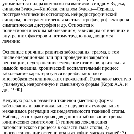
упоминается под различными названиями: синдром Зудека,
синдром Зудека—Кинбека, синдром Зудека—Лериша,
посттравматический остеопороз, нейродистрофический
синдром, посттравматическая костная атрофия, рефлекторная
симпатическая дистрофия и др. Относится к
полиэтиологическим заболеваниям, зависящим от внешних и
внутренних факторов и потому трудно поддающимся
лечению.
Основные причины развития заболевания: травма, в том
числе операционная или при проведении закрытой
репозиции, неустраненное смещение отломков, длительная
иммоби лизация, хронический воспалительный процесс,
заболевание характеризуется вариабельностью и
многообразием клинических проявлений. Различают местную
(тканевую), неврогенную и смешанную формы [Корж А.А. и
др., 1990].
Ведущую роль в развитии тканевой (местной) формы
заболевания играют локальные нарушения гуморальных
механизмов регуляции жизнедеятельности тканевой стопы.
Наблюдается характерная для данного заболевания триада
клинических симптомов: 1) типичная локализация
патологического процесса в области тыла стопы; 2)
прогрессирование остеопороза и атрофии мягких тканей; 3)