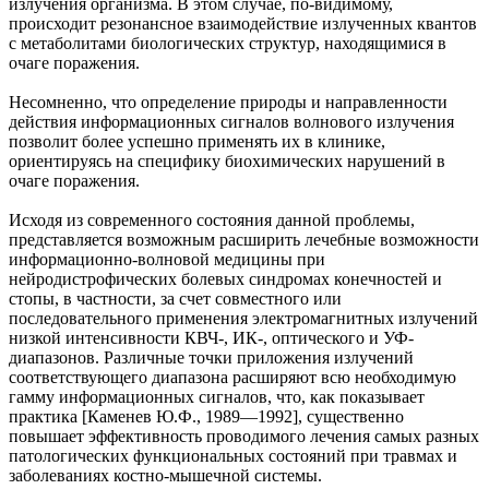
излучения организма. В этом случае, по-видимому,
происходит резонансное взаимодействие излученных квантов
с метаболитами биологических структур, находящимися в
очаге поражения.
Несомненно, что определение природы и направленности
действия информационных сигналов волнового излучения
позволит более успешно применять их в клинике,
ориентируясь на специфику биохимических нарушений в
очаге поражения.
Исходя из современного состояния данной проблемы,
представляется возможным расширить лечебные возможности
информационно-волновой медицины при
нейродистрофических болевых синдромах конечностей и
стопы, в частности, за счет совместного или
последовательного применения электромагнитных излучений
низкой интенсивности КВЧ-, ИК-, оптического и УФ-
диапазонов. Различные точки приложения излучений
соответствующего диапазона расширяют всю необходимую
гамму информационных сигналов, что, как показывает
практика [Каменев Ю.Ф., 1989—1992], существенно
повышает эффективность проводимого лечения самых разных
патологических функциональных состояний при травмах и
заболеваниях костно-мышечной системы.