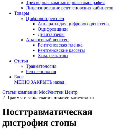
Трехмерная компьютерная томография
Лицензирование рентгеновских кабинетов
Товары
Цифровой рентген
Аппараты для цифрового рентгена
Оцифровщики
Дигитайзеры
Аналоговый рентген
Рентгеновская пленка
Рентгеновские кассеты
Хим. реактивы
Статьи
Травматология
Рентгенология
Блог
МЕНЮ
ЗАКРЫТЬ
назад
Статьи компании МосРентген Центр
/
Травмы и заболевания нижней конечности
Посттравматическая
дистрофия стопы