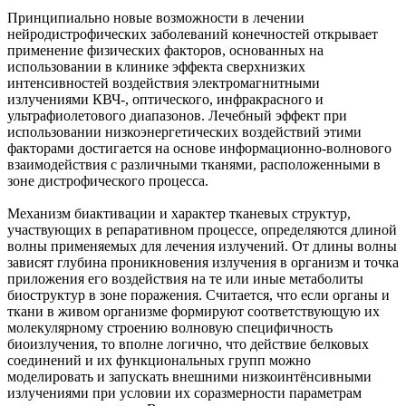
Принципиально новые возможности в лечении
нейродистрофических заболеваний конечностей открывает
применение физических факторов, основанных на
использовании в клинике эффекта сверхнизких
интенсивностей воздействия электромагнитными
излучениями КВЧ-, оптического, инфракрасного и
ультрафиолетового диапазонов. Лечебный эффект при
использовании низкоэнергетических воздействий этими
факторами достигается на основе информационно-волнового
взаимодействия с различными тканями, расположенными в
зоне дистрофического процесса.
Механизм биактивации и характер тканевых структур,
участвующих в репаративном процессе, определяются длиной
волны применяемых для лечения излучений. От длины волны
зависят глубина проникновения излучения в организм и точка
приложения его воздействия на те или иные метаболиты
биоструктур в зоне поражения. Считается, что если органы и
ткани в живом организме формируют соответствующую их
молекулярному строению волновую специфичность
биоизлучения, то вполне логично, что действие белковых
соединений и их функциональных групп можно
моделировать и запускать внешними низкоинтёнсивными
излучениями при условии их соразмерности параметрам