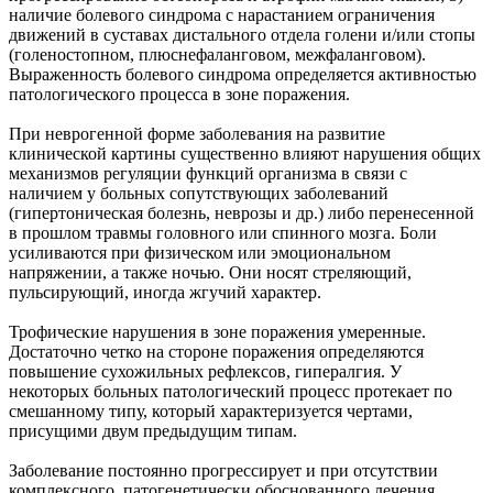
наличие болевого синдрома с нарастанием ограничения
движений в суставах дистального отдела голени и/или стопы
(голеностопном, плюснефаланговом, межфаланговом).
Выраженность болевого синдрома определяется активностью
патологического процесса в зоне поражения.
При неврогенной форме заболевания на развитие
клинической картины существенно влияют нарушения общих
механизмов регуляции функций организма в связи с
наличием у больных сопутствующих заболеваний
(гипертоническая болезнь, неврозы и др.) либо перенесенной
в прошлом травмы головного или спинного мозга. Боли
усиливаются при физическом или эмоциональном
напряжении, а также ночью. Они носят стреляющий,
пульсирующий, иногда жгучий характер.
Трофические нарушения в зоне поражения умеренные.
Достаточно четко на стороне поражения определяются
повышение сухожильных рефлексов, гипералгия. У
некоторых больных патологический процесс протекает по
смешанному типу, который характеризуется чертами,
присущими двум предыдущим типам.
Заболевание постоянно прогрессирует и при отсутствии
комплексного, патогенетически обоснованного лечения