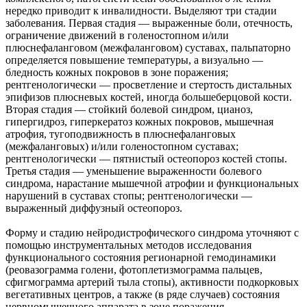
нередко приводит к инвалидности. Выделяют три стадии
заболевания. Первая стадия — выраженные боли, отечность,
ограничение движений в голеностопном и/или
плюснефаланговом (межфаланговом) суставах, пальпаторно
определяется повышение температуры, а визуально —
бледность кожных покровов в зоне поражения;
рентгенологически — просветление и стертость дистальных
эпифизов плюсневых костей, иногда большеберцовой кости.
Вторая стадия — стойкий болевой синдром, цианоз,
гипергидроз, гиперкератоз кожных покровов, мышечная
атрофия, тугоподвижность в плюснефаланговых
(межфаланговых) и/или голеностопном суставах;
рентгенологически — пятнистый остеопороз костей стопы.
Третья стадия — уменьшение выраженности болевого
синдрома, нарастание мышечной атрофии и функциональных
нарушений в суставах стопы; рентгенологически —
выраженный диффузный остеопороз.
Форму и стадию нейродистрофического синдрома уточняют с
помощью инструментальных методов исследования
функционального состояния регионарной гемодинамики
(реовазограмма голени, фотоплетизмограмма пальцев,
сфигмограмма артерий тыла стопы), активности подкорковых
вегетативных центров, а также (в ряде случаев) состояния
нервномышечного аппарата в зоне поражения.