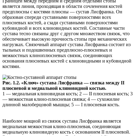
Границей между передним и средним отделами стопы
является линия, проходящая в области сочленения костей
предплюсны с костями плюсны — сустав Лисфранка. Он
образован спереди суставными поверхностями всех
плюсневых костей, а сзади суставными поверхностями
кубовидной и всех клиновидных костей. Составные части
сустава тесно связаны друг с другом множеством связок, что
обеспечивает высокую прочность стопы при механических
нагрузках. Связочный аппарат сустава Лисфранка состоит из
тыльных и подошвенных предплюсно-плюсневых и
межкостных клиноплюсневых связок, соединяющих
основания плюсневых костей с клиновидными и кубовидной
костями.
Рис. 1.2. «Ключ» сустава Лисфранка — связка между II
плюсневой и медиальной клиновидной костью.
1 — медиальная клиновидная кость; 2 — II плюсневая кость; 3
— межкостная клино-плюсневая связка; 4 — сухожилие
длинной малоберцовой мышцы; 5 — I плюсневая кость.
Наиболее мощной из связок сустава Лисфранка является
медиальная межкостная клино-плюсневая, соединяющая
медиальную клиновидную кость с основанием II плюсневой.