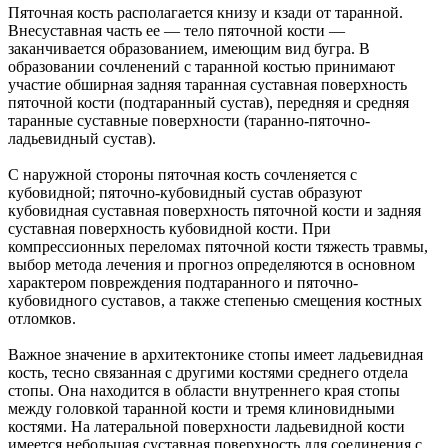
Пяточная кость располагается книзу и кзади от таранной.
Внесуставная часть ее — тело пяточной кости —
заканчивается образованием, имеющим вид бугра. В
образовании сочленений с таранной костью принимают
участие обширная задняя таранная суставная поверхность
пяточной кости (подтаранный сустав), передняя и средняя
таранные суставные поверхности (таранно-пяточно-
ладьевидный сустав).
С наружной стороны пяточная кость сочленяется с
кубовидной; пяточно-кубовидный сустав образуют
кубовидная суставная поверхность пяточной кости и задняя
суставная поверхность кубовидной кости. При
компрессионных переломах пяточной кости тяжесть травмы,
выбор метода лечения и прогноз определяются в основном
характером повреждения подтаранного и пяточно-
кубовидного суставов, а также степенью смещения костных
отломков.
Важное значение в архитектонике стопы имеет ладьевидная
кость, тесно связанная с другими костями среднего отдела
стопы. Она находится в области внутреннего края стопы
между головкой таранной кости и тремя клиновидными
костями. На латеральной поверхности ладьевидной кости
имеется небольшая суставная поверхность для соединения с