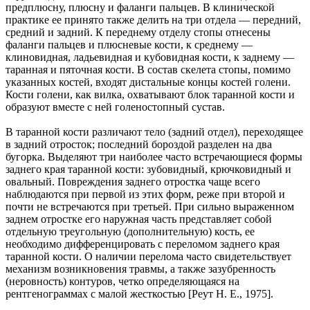
предплюсну, плюсну и фаланги пальцев. В клинической
практике ее принято также делить на три отдела — передний,
средний и задний. К переднему отделу стопы отнесены
фаланги пальцев и плюсневые кости, к среднему —
клиновидная, ладьевидная и кубовидная кости, к заднему —
таранная и пяточная кости. В состав скелета стопы, помимо
указанных костей, входят дистальные концы костей голени.
Кости голени, как вилка, охватывают блок таранной кости и
образуют вместе с ней голеностопный сустав.
В таранной кости различают тело (задний отдел), переходящее
в задний отросток; последний бороздой разделен на два
бугорка. Выделяют три наиболее часто встречающиеся формы
заднего края таранной кости: зубовидный, крючковидный и
овальный. Повреждения заднего отростка чаще всего
наблюдаются при первой из этих форм, реже при второй и
почти не встречаются при третьей. При сильно выраженном
заднем отростке его наружная часть представляет собой
отдельную треугольную (дополнительную) кость, ее
необходимо дифференцировать с переломом заднего края
таранной кости. О наличии перелома часто свидетельствует
механизм возникновения травмы, а также зазубренность
(неровность) контуров, четко определяющаяся на
рентгенограммах с малой жесткостью [Реут Н. Е., 1975].