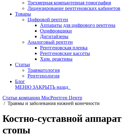
Трехмерная компьютерная томография
Лицензирование рентгеновских кабинетов
Товары
Цифровой рентген
Аппараты для цифрового рентгена
Оцифровщики
Дигитайзеры
Аналоговый рентген
Рентгеновская пленка
Рентгеновские кассеты
Хим. реактивы
Статьи
Травматология
Рентгенология
Блог
МЕНЮ
ЗАКРЫТЬ
назад
Статьи компании МосРентген Центр
/
Травмы и заболевания нижней конечности
Костно-суставной аппарат
стопы