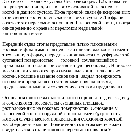
Эта связка — «ключ» сустава Лисфранка (рис. 1.2): только ее
повреждение приводит к вывиху оснований плюсневых
костей в данном суставе. Из-за прочной связи фиксированных
этой связкой костей очень часто вывих в суставе Лисфранка
сочетается с переломом основания II плюсневой кости, иногда
одновременно с краевым переломом медиальной
клиновидной кости.
Передний отдел стопы представлен пятью плюсневыми
костями и фалангами пальцев. Тела плюсневых костей имеют
трехгранную форму, спереди заканчиваются полусферической
суставной поверхностью — головкой, сочленяющейся с
проксимальной фалангой соответствующего пальца. Наиболее
массивными являются проксимальные концы плюсневых
костей, носящие название оснований. Задняя поверхность
оснований представлена суставными поверхностями,
предназначенными для сочленения с костями предплюсны.
Основания плюсневых костей плотно прилегают друг к другу
и сочленяются посредством суставных площадок,
расположенных на боковых поверхностях. Основание V
плюсневой кости с наружной стороны имеет бугристость,
которая служит местом прикрепления сухожилия короткой
малоберцовой мышцы. Болезненность в этом месте может
свидетельствовать не только о переломе основания V