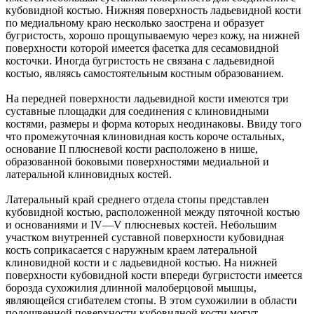
кубовидной костью. Нижняя поверхность ладьевидной кости
по медиальному краю несколько заострена и образует
бугристость, хорошо прощупываемую через кожу, на нижней
поверхности которой имеется фасетка для сесамовидной
косточки. Иногда бугристость не связана с ладьевидной
костью, являясь самостоятельным костным образованием.
На передней поверхности ладьевидной кости имеются три
суставные площадки для соединения с клиновидными
костями, размеры и форма которых неодинаковы. Ввиду того
что промежуточная клиновидная кость короче остальных,
основание II плюсневой кости расположено в нише,
образованной боковыми поверхностями медиальной и
латеральной клиновидных костей.
Латеральный край среднего отдела стопы представлен
кубовидной костью, расположенной между пяточной костью
и основаниями и IV—V плюсневых костей. Небольшим
участком внутренней суставной поверхности кубовидная
кость соприкасается с наружным краем латеральной
клиновидной кости и с ладьевидной костью. На нижней
поверхности кубовидной кости впереди бугристости имеется
борозда сухожилия длинной малоберцовой мышцы,
являющейся сгибателем стопы. В этом сухожилии в области
подошвенной поверхности кубовидной кости могут