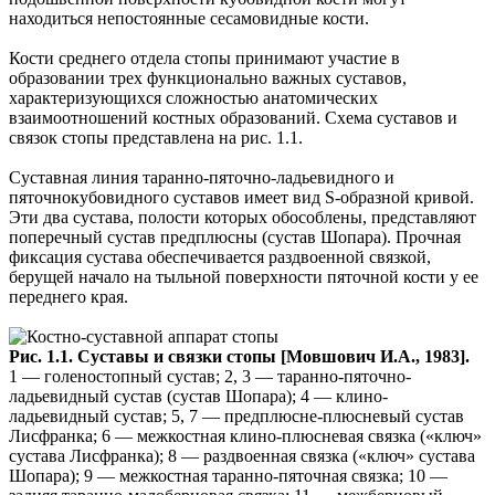
находиться непостоянные сесамовидные кости.
Кости среднего отдела стопы принимают участие в
образовании трех функционально важных суставов,
характеризующихся сложностью анатомических
взаимоотношений костных образований. Схема суставов и
связок стопы представлена на рис. 1.1.
Суставная линия таранно-пяточно-ладьевидного и
пяточнокубовидного суставов имеет вид S-образной кривой.
Эти два сустава, полости которых обособлены, представляют
поперечный сустав предплюсны (сустав Шопара). Прочная
фиксация сустава обеспечивается раздвоенной связкой,
берущей начало на тыльной поверхности пяточной кости у ее
переднего края.
Рис. 1.1. Суставы и связки стопы [Мовшович И.А., 1983].
1 — голеностопный сустав; 2, 3 — таранно-пяточно-
ладьевидный сустав (сустав Шопара); 4 — клино-
ладьевидный сустав; 5, 7 — предплюсне-плюсневый сустав
Лисфранка; 6 — межкостная клино-плюсневая связка («ключ»
сустава Лисфранка); 8 — раздвоенная связка («ключ» сустава
Шопара); 9 — межкостная таранно-пяточная связка; 10 —