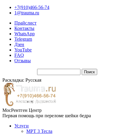
+7(910)466-56-74
1@trauma.ru
Прайслист
Контакты
WhatsApp
Telegram
Дзен
YouTube
FAQ
Отзывы
Раскладка: Русская
МосРентген Центр
Первая помощь при переломе шейки бедра
Услуги
МРТ 3 Тесла