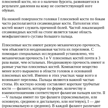
плюсневой кости, но и о наличии бурсита, развившегося в
результате давления на кожу не соответствующей ноге
обувью.
На нижней поверхности головки I плюсневой кости по бокам
часто располагаются сесамовидные кости. Патология этих
костей может служить причиной болей. Частой локализацией
сесамовидных костей на стопе является также область
межфалангового сустава большого пальца.
Плюсневые кости имеют разную механическую прочность,
чем объясняется неодинаковая частота их переломов. С
помощью специальных исследований установлено, что
механическая прочность I и V плюсневых костей почти в 3
раза выше, чем остальных. Неодинаковую прочность имеют и
разные участки плюсневых костей. Компактное вещество
менее всего выражено в области головок и оснований
плюсневых костей. Именно в этих участках чаще всего и
возникают переломы. Пальцы являются важной частью
стопы. Их костную основу составляют короткие трубчатые
кости — фаланги, которые по форме, количеству и
взаимоотношениям соответствуют фалангам пальцев кисти. II
—V пальцы имеют по три фаланги (проксимальную, или
основную, среднюю и дистальную, или ногтевую), I — две
(проксимальную и среднюю). В каждой фаланге различают