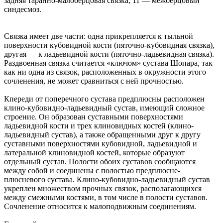
задняя таранно-малоберцовая связка; 11 — межберцовый
синдесмоз.
Связка имеет две части: одна прикрепляется к тыльной
поверхности кубовидной кости (пяточно-кубовидная связка),
другая — к ладьевидной кости (пяточно-ладьевидная связка).
Раздвоенная связка считается «ключом» сустава Шопара, так
как ни одна из связок, расположенных в окружности этого
сочленения, не может сравниться с ней прочностью.
Кпереди от поперечного сустава предплюсны расположен
клино-кубовидно-ладьевидный сустав, имеющий сложное
строение. Он образован суставными поверхностями
ладьевидной кости и трех клиновидных костей (клино-
ладьевидный сустав), а также обращенными друг к другу
суставными поверхностями кубовидной, ладьевидной и
латеральной клиновидной костей, которые образуют
отдельный сустав. Полости обоих суставов сообщаются
между собой и соединены с полостью предплюсне-
плюсневого сустава. Клино-кубовидно-ладьевидный сустав
укреплен множеством прочных связок, располагающихся
между смежными костями, в том числе в полости суставов.
Сочленение относится к малоподвижным соединениям.