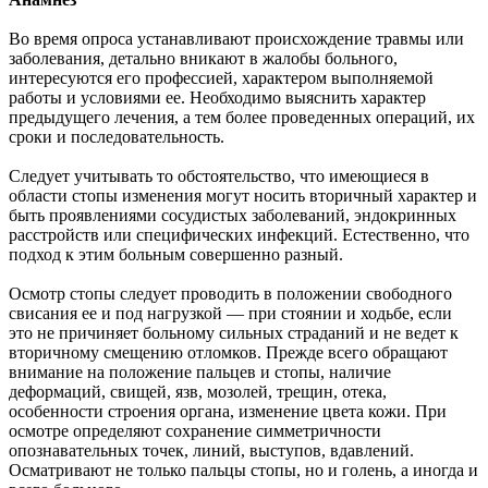
Во время опроса устанавливают происхождение травмы или
заболевания, детально вникают в жалобы больного,
интересуются его профессией, характером выполняемой
работы и условиями ее. Необходимо выяснить характер
предыдущего лечения, а тем более проведенных операций, их
сроки и последовательность.
Следует учитывать то обстоятельство, что имеющиеся в
области стопы изменения могут носить вторичный характер и
быть проявлениями сосудистых заболеваний, эндокринных
расстройств или специфических инфекций. Естественно, что
подход к этим больным совершенно разный.
Осмотр стопы следует проводить в положении свободного
свисания ее и под нагрузкой — при стоянии и ходьбе, если
это не причиняет больному сильных страданий и не ведет к
вторичному смещению отломков. Прежде всего обращают
внимание на положение пальцев и стопы, наличие
деформаций, свищей, язв, мозолей, трещин, отека,
особенности строения органа, изменение цвета кожи. При
осмотре определяют сохранение симметричности
опознавательных точек, линий, выступов, вдавлений.
Осматривают не только пальцы стопы, но и голень, а иногда и