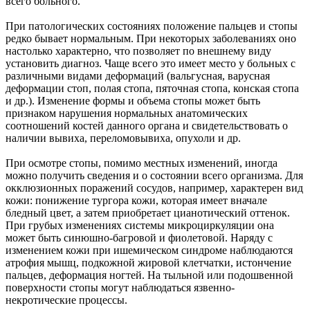
всего больного.
При патологических состояниях положение пальцев и стопы
редко бывает нормальным. При некоторых заболеваниях оно
настолько характерно, что позволяет по внешнему виду
установить диагноз. Чаще всего это имеет место у больных с
различными видами деформаций (вальгусная, варусная
деформации стоп, полая стопа, пяточная стопа, конская стопа
и др.). Изменение формы и объема стопы может быть
признаком нарушения нормальных анатомических
соотношений костей данного органа и свидетельствовать о
наличии вывиха, переломовывиха, опухоли и др.
При осмотре стопы, помимо местных изменений, иногда
можно получить сведения и о состоянии всего организма. Для
окклюзионных поражений сосудов, например, характерен вид
кожи: понижение тургора кожи, которая имеет вначале
бледный цвет, а затем приобретает цианотический оттенок.
При грубых изменениях системы микроциркуляции она
может быть синюшно-багровой и фиолетовой. Наряду с
изменением кожи при ишемическом синдроме наблюдаются
атрофия мышц, подкожной жировой клетчатки, истончение
пальцев, деформация ногтей. На тыльной или подошвенной
поверхности стопы могут наблюдаться язвенно-
некротические процессы.