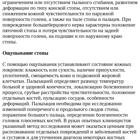
ограничением или отсутствием тыльного сгибания, развитием
деформации по типу конской стопы, отсутствием или
снижением кожной чувствительности по наружной
поверхности голени, а также на тыле стопы и пальцев. При
повреждении большеберцового нерва характерны положение
пяточной стопы и потеря чувствительности на задней
поверхности голени, на подошве и по наружному краю
стопы.
Ощупывание стопы
С помощью ощупывания устанавливают состояние кожных
покровов: влажность или сухость, наличие припухлости,
уплотнений, смещаемость кожи и подкожной жировой
клетчатки. Пальпацией определяют разницу температур
больной и здоровой конечности, локализацию болезненного
процесса, грубые расстройства чувствительности, положение
отдельных костей, пульсацию сосудов, особенности
деформаций. Пальпация необходима при исследовании
изменений поперечного и продольного сводов стопы,
поражении большого пальца, определении болезненности
головок плюсневых костей. В руках опытных клиницистов
указанный метод исследования может оказаться ценным при
распознавании отдельных повреждений и заболеваний костей
и суставов и для уточнения диагноза некоторых костных