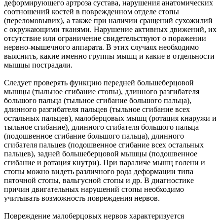
деформирующего артроза сустава, нарушения анатомических
соотношений костей в поврежденном отделе стопы
(переломовывих), а также при наличии сращений сухожилий
с окружающими тканями. Нарушение активных движений, их
отсутствие или ограничение свидетельствуют о поражении
нервно-мышечного аппарата. В этих случаях необходимо
выяснить, какие именно группы мышц и какие в отдельности
мышцы пострадали.
Следует проверять функцию передней большеберцовой
мышцы (тыльное сгибание стопы), длинного разгибателя
большого пальца (тыльное сгибание большого пальца),
длинного разгибателя пальцев (тыльное сгибание всех
остальных пальцев), малоберцовых мышц (ротация кнаружи и
тыльное сгибание), длинного сгибателя большого пальца
(подошвенное сгибание большого пальца), длинного
сгибателя пальцев (подошвенное сгибание всех остальных
пальцев), задней большеберцовой мышцы (подошвенное
сгибание и ротация кнутри). При параличе мышц голени и
стопы можно видеть различного рода деформации типа
пяточной стопы, вальгусной стопы и др. В диагностике
причин двигательных нарушений стопы необходимо
учитывать возможность повреждения нервов.
Повреждение малоберцовых нервов характеризуется