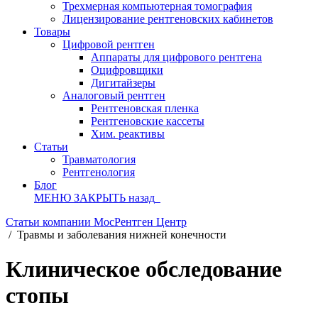
Трехмерная компьютерная томография
Лицензирование рентгеновских кабинетов
Товары
Цифровой рентген
Аппараты для цифрового рентгена
Оцифровщики
Дигитайзеры
Аналоговый рентген
Рентгеновская пленка
Рентгеновские кассеты
Хим. реактивы
Статьи
Травматология
Рентгенология
Блог
МЕНЮ
ЗАКРЫТЬ
назад
Статьи компании МосРентген Центр
/
Травмы и заболевания нижней конечности
Клиническое обследование
стопы