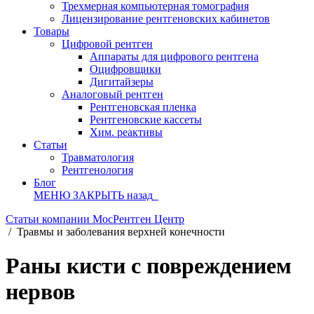
Трехмерная компьютерная томография
Лицензирование рентгеновских кабинетов
Товары
Цифровой рентген
Аппараты для цифрового рентгена
Оцифровщики
Дигитайзеры
Аналоговый рентген
Рентгеновская пленка
Рентгеновские кассеты
Хим. реактивы
Статьи
Травматология
Рентгенология
Блог
МЕНЮ
ЗАКРЫТЬ
назад
Статьи компании МосРентген Центр
/
Травмы и заболевания верхней конечности
Раны кисти с повреждением
нервов