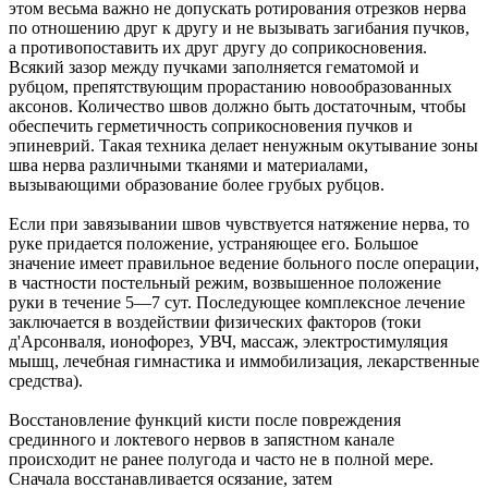
этом весьма важно не допускать ротирования отрезков нерва
по отношению друг к другу и не вызывать загибания пучков,
а противопоставить их друг другу до соприкосновения.
Всякий зазор между пучками заполняется гематомой и
рубцом, препятствующим прорастанию новообразованных
аксонов. Количество швов должно быть достаточным, чтобы
обеспечить герметичность соприкосновения пучков и
эпиневрий. Такая техника делает ненужным окутывание зоны
шва нерва различными тканями и материалами,
вызывающими образование более грубых рубцов.
Если при завязывании швов чувствуется натяжение нерва, то
руке придается положение, устраняющее его. Большое
значение имеет правильное ведение больного после операции,
в частности постельный режим, возвышенное положение
руки в течение 5—7 сут. Последующее комплексное лечение
заключается в воздействии физических факторов (токи
д'Арсонваля, ионофорез, УВЧ, массаж, электростимуляция
мышц, лечебная гимнастика и иммобилизация, лекарственные
средства).
Восстановление функций кисти после повреждения
срединного и локтевого нервов в запястном канале
происходит не ранее полугода и часто не в полной мере.
Сначала восстанавливается осязание, затем