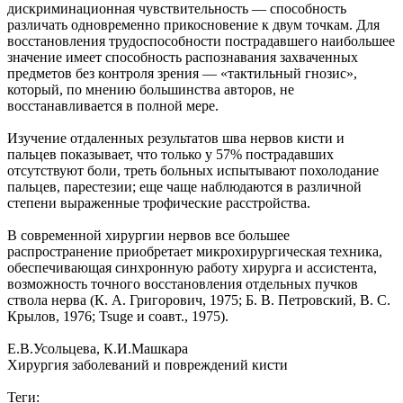
дискриминационная чувствительность — способность
различать одновременно прикосновение к двум точкам. Для
восстановления трудоспособности пострадавшего наибольшее
значение имеет способность распознавания захваченных
предметов без контроля зрения — «тактильный гнозис»,
который, по мнению большинства авторов, не
восстанавливается в полной мере.
Изучение отдаленных результатов шва нервов кисти и
пальцев показывает, что только у 57% пострадавших
отсутствуют боли, треть больных испытывают похолодание
пальцев, парестезии; еще чаще наблюдаются в различной
степени выраженные трофические расстройства.
В современной хирургии нервов все большее
распространение приобретает микрохирургическая техника,
обеспечивающая синхронную работу хирурга и ассистента,
возможность точного восстановления отдельных пучков
ствола нерва (К. А. Григорович, 1975; Б. В. Петровский, В. С.
Крылов, 1976; Tsuge и соавт., 1975).
Е.В.Усольцева, К.И.Машкара
Хирургия заболеваний и повреждений кисти
Теги: