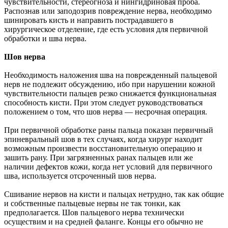
чувствительности, стереогноза и нингидриновая проба.
Распознав или заподозрив повреждение нерва, необходимо
шинировать кисть и направить пострадавшего в
хирургическое отделение, где есть условия для первичной
обработки и шва нерва.
Шов нерва
Необходимость наложения шва на поврежденный пальцевой
нерв не подлежит обсуждению, ибо при нарушении кожной
чувствительности пальцев резко снижается функциональная
способность кисти. При этом следует руководствоваться
положением о том, что шов нерва — несрочная операция.
При первичной обработке раны пальца показан первичный
эпиневральный шов в тех случаях, когда хирург находит
возможным произвести восстановительную операцию и
зашить рану. При загрязненных ранах пальцев или же
наличии дефектов кожи, когда нет условий для первичного
шва, используется отсроченный шов нерва.
Сшивание нервов на кисти и пальцах нетрудно, так как общие
и собственные пальцевые нервы не так тонки, как
предполагается. Шов пальцевого нерва технически
осуществим и на средней фаланге. Концы его обычно не