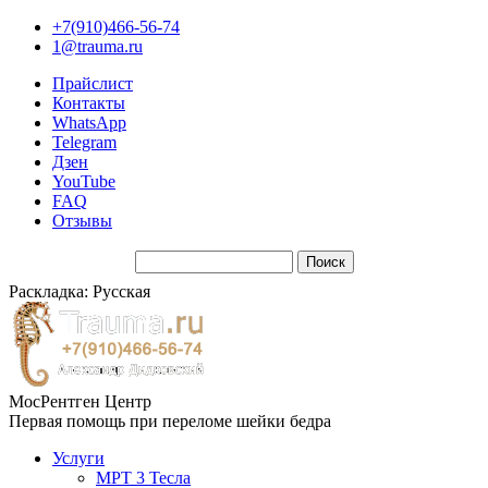
+7(910)466-56-74
1@trauma.ru
Прайслист
Контакты
WhatsApp
Telegram
Дзен
YouTube
FAQ
Отзывы
Раскладка: Русская
МосРентген Центр
Первая помощь при переломе шейки бедра
Услуги
МРТ 3 Тесла