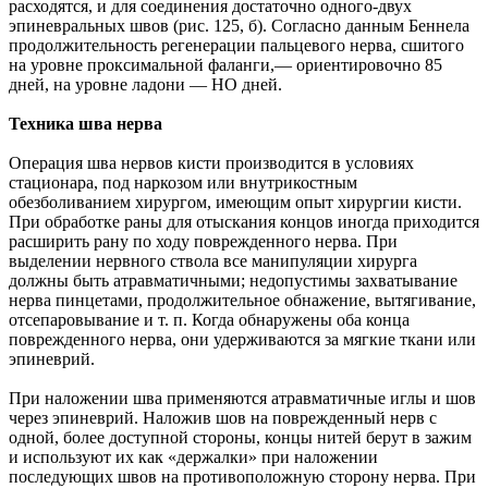
расходятся, и для соединения достаточно одного-двух
эпиневральных швов (рис. 125, б). Согласно данным Беннела
продолжительность регенерации пальцевого нерва, сшитого
на уровне проксимальной фаланги,— ориентировочно 85
дней, на уровне ладони — НО дней.
Техника шва нерва
Операция шва нервов кисти производится в условиях
стационара, под наркозом или внутрикостным
обезболиванием хирургом, имеющим опыт хирургии кисти.
При обработке раны для отыскания концов иногда приходится
расширить рану по ходу поврежденного нерва. При
выделении нервного ствола все манипуляции хирурга
должны быть атравматичными; недопустимы захватывание
нерва пинцетами, продолжительное обнажение, вытягивание,
отсепаровывание и т. п. Когда обнаружены оба конца
поврежденного нерва, они удерживаются за мягкие ткани или
эпиневрий.
При наложении шва применяются атравматичные иглы и шов
через эпиневрий. Наложив шов на поврежденный нерв с
одной, более доступной стороны, концы нитей берут в зажим
и используют их как «держалки» при наложении
последующих швов на противоположную сторону нерва. При