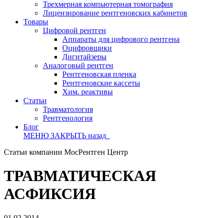
Трехмерная компьютерная томография
Лицензирование рентгеновских кабинетов
Товары
Цифровой рентген
Аппараты для цифрового рентгена
Оцифровщики
Дигитайзеры
Аналоговый рентген
Рентгеновская пленка
Рентгеновские кассеты
Хим. реактивы
Статьи
Травматология
Рентгенология
Блог
МЕНЮ
ЗАКРЫТЬ
назад
Статьи компании МосРентген Центр
ТРАВМАТИЧЕСКАЯ
АСФИКСИЯ
01.02.2014