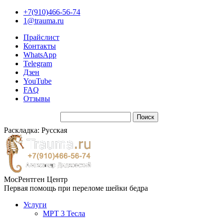
+7(910)466-56-74
1@trauma.ru
Прайслист
Контакты
WhatsApp
Telegram
Дзен
YouTube
FAQ
Отзывы
Раскладка: Русская
МосРентген Центр
Первая помощь при переломе шейки бедра
Услуги
МРТ 3 Тесла