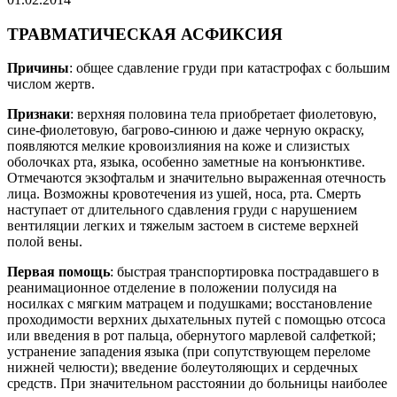
ТРАВМАТИЧЕСКАЯ АСФИКСИЯ
Причины
: общее сдавление груди при катастрофах с большим
числом жертв.
Признаки
: верхняя половина тела приобретает фиолетовую,
сине-фиолетовую, багрово-синюю и даже черную окраску,
появляются мелкие кровоизлияния на коже и слизистых
оболочках рта, языка, особенно заметные на конъюнктиве.
Отмечаются экзофтальм и значительно выраженная отечность
лица. Возможны кровотечения из ушей, носа, рта. Смерть
наступает от длительного сдавления груди с нарушением
вентиляции легких и тяжелым застоем в системе верхней
полой вены.
Первая помощь
: быстрая транспортировка пострадавшего в
реанимационное отделение в положении полусидя на
носилках с мягким матрацем и подушками; восстановление
проходимости верхних дыхательных путей с помощью отсоса
или введения в рот пальца, обернутого марлевой салфеткой;
устранение западения языка (при сопутствующем переломе
нижней челюсти); введение болеутоляющих и сердечных
средств. При значительном расстоянии до больницы наиболее