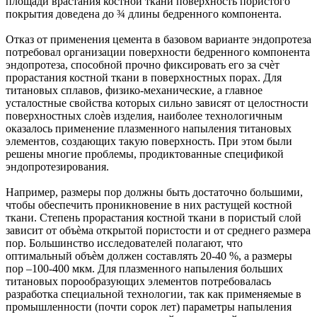
площади врастания костной ткани поверхность пористого
покрытия доведена до ¾ длины бедренного компонента.
Отказ от применения цемента в базовом варианте эндопротеза
потребовал организации поверхности бедренного компонента
эндопротеза, способной прочно фиксировать его за счѐт
прорастания костной ткани в поверхностных порах. Для
титановых сплавов, физико-механические, а главное
усталостные свойства которых сильно зависят от целостности
поверхностных слоѐв изделия, наиболее технологичным
оказалось применение плазменного напыления титановых
элементов, создающих такую поверхность. При этом были
решены многие проблемы, продиктованные спецификой
эндопротезирования.
Например, размеры пор должны быть достаточно большими,
чтобы обеспечить проникновение в них растущей костной
ткани. Степень прорастания костной ткани в пористый слой
зависит от объѐма открытой пористости и от среднего размера
пор. Большинство исследователей полагают, что
оптимальный объѐм должен составлять 20-40 %, а размеры
пор –100-400 мкм. Для плазменного напыления больших
титановых порообразующих элементов потребовалась
разработка специальной технологии, так как применяемые в
промышленности (почти сорок лет) параметры напыления