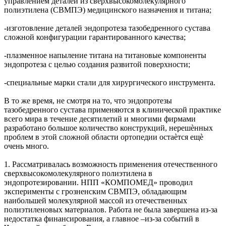
управлением деталей из сверхвысокомолекулярного
полиэтилена (СВМПЭ) медицинского назначения и титана;
-изготовление деталей эндопротеза тазобедренного сустава
сложной конфигурации гарантированного качества;
-плазменное напыление титана на титановые компоненты
эндопротеза с целью создания развитой поверхности;
-специальные марки стали для хирургического инструмента.
В то же время, не смотря на то, что эндопротезы
тазобедренного сустава применяются в клинической практике
всего мира в течение десятилетий и многими фирмами
разработано большое количество конструкций, нерешѐнных
проблем в этой сложной области ортопедии остаѐтся ещѐ
очень много.
1. Рассматривалась возможность применения отечественного
сверхвысокомолекулярного полиэтилена в
эндопротезировании. НПП «КОМПОМЕД» проводил
эксперименты с грозненским СВМПЭ, обладающим
наибольшей молекулярной массой из отечественных
полиэтиленовых материалов. Работа не была завершена из-за
недостатка финансирования, а главное –из-за событий в