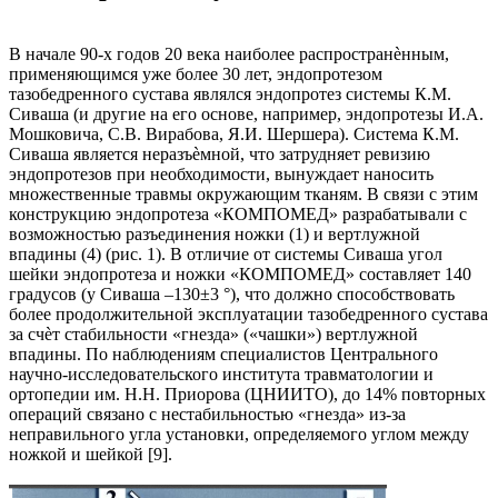
В начале 90-х годов 20 века наиболее распространѐнным,
применяющимся уже более 30 лет, эндопротезом
тазобедренного сустава являлся эндопротез системы К.М.
Сиваша (и другие на его основе, например, эндопротезы И.А.
Мошковича, С.В. Вирабова, Я.И. Шершера). Система К.М.
Сиваша является неразъѐмной, что затрудняет ревизию
эндопротезов при необходимости, вынуждает наносить
множественные травмы окружающим тканям. В связи с этим
конструкцию эндопротеза «КОМПОМЕД» разрабатывали с
возможностью разъединения ножки (1) и вертлужной
впадины (4) (рис. 1). В отличие от системы Сиваша угол
шейки эндопротеза и ножки «КОМПОМЕД» составляет 140
градусов (у Сиваша –130±3 °), что должно способствовать
более продолжительной эксплуатации тазобедренного сустава
за счѐт стабильности «гнезда» («чашки») вертлужной
впадины. По наблюдениям специалистов Центрального
научно-исследовательского института травматологии и
ортопедии им. Н.Н. Приорова (ЦНИИТО), до 14% повторных
операций связано с нестабильностью «гнезда» из-за
неправильного угла установки, определяемого углом между
ножкой и шейкой [9].