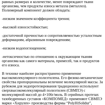
равных размерах и количестве, менее повреждают ткани
организма, чем продукты износа металла (металлоз).
Полимерный компонент должен обладать:
-низким значением коэффициента трения;
-высокой износостойкостью;
-достаточной прочностью и сопротивляемостью усталостным
деформациям, абразивным повреждениям;
-низким водопоглощением;
-нетоксичностью по отношению к окружающим тканям
организма как самого материала, примесей, так и продуктов
его износа.
В технике наиболее распространено применение
высокомолекулярного полиэтилена. Его физико-механические
свойства пропорциональны величине молекулярной массы. За
рубежом для эндопротезирования традиционно используют
сверхвысокомолекулярный полиэтилен (СВМПЭ) с
молекулярной массой до 4×106г/моль. В серийных протезах
тазобедренных суставов «КОМПОМЕД» применяют СВМПЭ
марки «Хирулен» производства фирмы “PolyHiSolidur”,