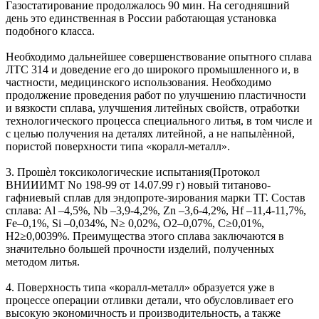
Газостатирование продолжалось 90 мин. На сегодняшний
день это единственная в России работающая установка
подобного класса.
Необходимо дальнейшее совершенствование опытного сплава
ЛТС 314 и доведение его до широкого промышленного и, в
частности, медицинского использования. Необходимо
продолжение проведения работ по улучшению пластичности
и вязкости сплава, улучшения литейных свойств, отработки
технологического процесса специального литья, в том числе и
с целью получения на деталях литейной, а не напылѐнной,
пористой поверхности типа «коралл-металл».
3. Прошѐл токсикологические испытания(Протокол
ВНИИИМТ No 198-99 от 14.07.99 г) новый титаново-
гафниевый сплав для эндопроте-зирования марки ТГ. Состав
сплава: Al –4,5%, Nb –3,9-4,2%, Zn –3,6-4,2%, Hf –11,4-11,7%,
Fe–0,1%, Si –0,034%, N≥ 0,02%, O2–0,07%, C≥0,01%,
H2≥0,0039%. Преимущества этого сплава заключаются в
значительно большей прочности изделий, полученных
методом литья.
4. Поверхность типа «коралл-металл» образуется уже в
процессе операции отливки детали, что обусловливает его
высокую экономичность и производительность, а также