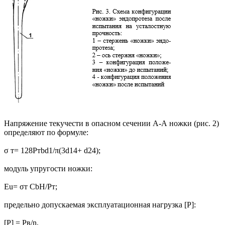
Напряжение текучести в опасном сечении А-А ножки (рис. 2)
определяют по формуле:
σ т= 128Pтbd1/π(3d14+ d24);
модуль упругости ножки:
Еu= σт CbH/Pт;
предельно допускаемая эксплуатационная нагрузка [Р]:
[Р] = Рв/n,