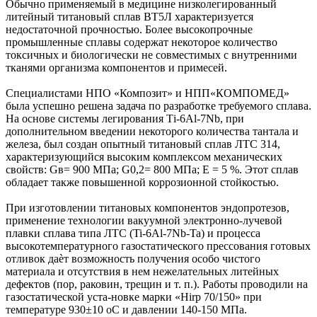
Обычно применяемый в медицине низколегированный
литейный титановый сплав ВТ5Л характеризуется
недостаточной прочностью. Более высокопрочные
промышленные сплавы содержат некоторое количество
токсичных и биологически не совместимых с внутренними
тканями организма компонентов и примесей.
Специалистами НПО «Композит» и НПП«КОМПОМЕД»
была успешно решена задача по разработке требуемого сплава.
На основе системы легирования Тi-6Al-7Nb, при
дополнительном введении некоторого количества тантала и
железа, был создан опытный титановый сплав ЛТС 314,
характеризующийся высоким комплексом механических
свойств: Gв= 900 МПа; G0,2= 800 МПа; Е = 5 %. Этот сплав
обладает также повышенной коррозионной стойкостью.
При изготовлении титановых компонентов эндопротезов,
применение технологии вакуумной электронно-лучевой
плавки сплава типа ЛТС (Ti-6Al-7Nb-Ta) и процесса
высокотемпературного газостатического прессования готовых
отливок даѐт возможность получения особо чистого
материала и отсутствия в нем нежелательных литейных
дефектов (пор, раковин, трещин и т. п.). Работы проводили на
газостатической уста-новке марки «Hirp 70/150» при
температуре 930±10 оС и давлении 140-150 МПа.