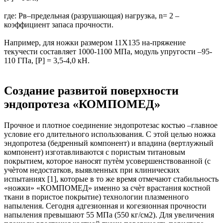
где: Рв–предельная (разрушающая) нагрузка, n= 2 –
коэффициент запаса прочности.
Например, для ножки размером 11Х135 на-пряжение
текучести составляет 1000-1100 МПа, модуль упругости –95-
110 ГПа, [Р] = 3,5-4,0 кН.
Создание развитой поверхности
эндопротеза «КОМПОМЕД»
Прочное и плотное соединение эндопротезас костью –главное
условие его длительного использования. С этой целью ножка
эндопротеза (бедренный компонент) и впадина (вертлужный
компонент) изготавливаются с пористым титановым
покрытием, которое наносят путѐм усовершенствованной (с
учѐтом недостатков, выявленных при клинических
испытаниях [1], которые в то же время отмечают стабильность
«ножки» «КОМПОМЕД» именно за счѐт врастания костной
ткани в пористое покрытие) технологии плазменного
напыления. Сегодня адгезионная и когезионная прочности
напыления превышают 55 МПа (550 кг/см2). Для увеличения