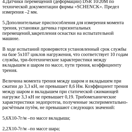
4.Датчики перемещений (деформации) DSR 10/20М по
технической документации фирмы «SCHENCK». Предел
измерения –2 мм.
5.Дополнительные приспособления для измерения момента
трения, установки датчика горизонтальных
перемещений,закрепления оснастки на испытательной
машине.
В ходе испытаний проверяются установленный срок службы
на базе 5х107 циклов нагружения, что соответствует 10 годам
службы, три-ботехнические характеристики между
вкладышем и шаром по массе, пути трения, коэффициенту
трения.
Величина момента трения между шаром и вкладышем при
сжатии до 3,3 кН, не превышает 8,6 Нм. Коэффициент трения
между шаром и вкладышем при статической сжимающей
нагрузке 3,3 кН не превышает 0,19. Трибомеханические
характеристики эндопротеза, полученные экспериментально-
расчѐтным путѐм, не превышают следующих значений:
5,6Х10-7г/м –по массе вкладыша;
2,2Х10-7г/м –по массе шара;