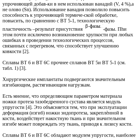
упрочняющей добав-ки в нем использован ванадий (V, 4 %),а
не олово (Sn). Использование ванадия позволило повысить
способность к упрочняющей термиче-ской обработке,
повысить, по сравнению с ВТ 5-1, технологическую
пластичность –результат присутствия
-фазы. Пhи
этом почти исключено возникновение хрупкости при любых
ошибках в проведении технологических процессов,
связанных с перегревом, что способствует улучшению
ковкости [2].
Сплавы ВТ 6 и ВТ 6С прочнее сплавов ВТ 5и ВТ 5-1 (см.
табл. 1) [3].
Хирургические имплантаты подвергаются значительным
изгибающим, растягивающим нагрузкам.
Есть мнение, что определяющим параметром материала
ножки протеза тазобедренного сустава является модуль
упругости [4]. Это объясняется тем, что при эксплуатации
деформация (изгиб) ножки эндопротеза, закреплѐнной в
кости, воздействует накостную ткань и при значительном
изгибе может повреждать эту ткань, приводя к лизису кости.
Сплавы ВТ 6 и ВТ 6С обладают модулем упругости, наиболее