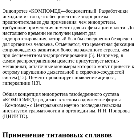
Эндопротез «КОМПОМЕД»–бесцементный. Разработчики
исходили из того, что бесцементные эндопротезы
предпочтительнее для применения, чем эндопротезы,
требующие применения цемента для их фиксации в кости. До
настоящего времени не получен цемент для
эндопротезирования, который был бы совершенно безвреден
для организма человека. Отмечается, что цементная фиксация
сопровождается развитием более выраженного стресса, чем
при бесцементном эндопротезировании [5]. Например, в
самом распространѐнном цементе присутствует метил-
метакрилат, остаточные мономеры которого могут привести к
острому нарушению дыхательной и сердечно-сосудистой
систем [12]. Цемент провоцирует появление ацидоза,
гиперкапнии [13].
Общая концепция эндопротеза тазобедренного сустава
«КОМПОМЕД» родилась в тесном содружестве фирмы
«Компомед» с Центральным научно-исследовательским
институтом травматологии и ортопедии им. Н.Н. Приорова
(ЦНИИТО).
Применение титановых сплавов