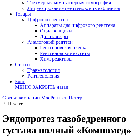
Трехмерная компьютерная томография
Лицензирование рентгеновских кабинетов
Товары
Цифровой рентген
Аппараты для цифрового рентгена
Оцифровщики
Дигитайзеры
Аналоговый рентген
Рентгеновская пленка
Рентгеновские кассеты
Хим. реактивы
Статьи
Травматология
Рентгенология
Блог
МЕНЮ
ЗАКРЫТЬ
назад
Статьи компании МосРентген Центр
/
Прочее
Эндопротез тазобедренного
сустава полный «Компомед»