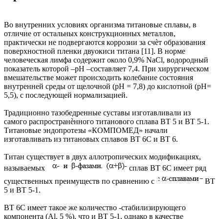
Во внутренних условиях организма титановые сплавы, в
отличие от остальных конструкционных металлов,
практически не подвергаются коррозии за счѐт образования
поверхностной пленки двуокиси титана [11]. В норме
человеческая лимфа содержит около 0,9% NaCl, водородный
показатель которой –рН –составляет 7,4. При хирургическом
вмешательстве может происходить колебание состояния
внутренней среды от щелочной (рН = 7,8) до кислотной (рН=
5,5), с последующей нормализацией.
Традиционно тазобедренные суставы изготавливали из
самого распространѐнного титанового сплава ВТ 5 и ВТ 5-1.
Титановые эндопротезы «КОМПОМЕД» начали
изготавливать из титановых сплавов ВТ 6С и ВТ 6.
Титан существует в двух аллотропических модификациях,
называемых
сплав ВТ 6С имеет ряд
существенных преимуществ по сравнению с
ВТ
5 и ВТ 5-1.
ВТ 6С имеет такое же количество -стабилизирующего
компонента (Al, 5 %), что и ВТ 5-1, однако в качестве