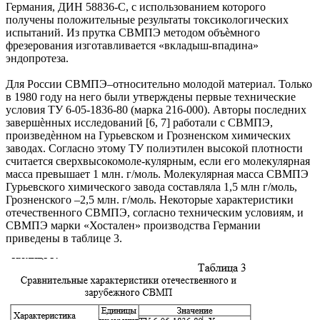
Германия, ДИН 58836-С, с использованием которого
получены положительные результаты токсикологических
испытаний. Из прутка СВМПЭ методом объѐмного
фрезерования изготавливается «вкладыш-впадина»
эндопротеза.
Для России СВМПЭ–относительно молодой материал. Только
в 1980 году на него были утверждены первые технические
условия ТУ 6-05-1836-80 (марка 216-000). Авторы последних
завершѐнных исследований [6, 7] работали с СВМПЭ,
произведѐнном на Гурьевском и Грозненском химических
заводах. Согласно этому ТУ полиэтилен высокой плотности
считается сверхвысокомоле-кулярным, если его молекулярная
масса превышает 1 млн. г/моль. Молекулярная масса СВМПЭ
Гурьевского химического завода составляла 1,5 млн г/моль,
Грозненского –2,5 млн. г/моль. Некоторые характеристики
отечественного СВМПЭ, согласно техническим условиям, и
СВМПЭ марки «Хостален» производства Германии
приведены в таблице 3.