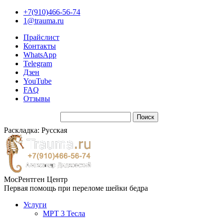
+7(910)466-56-74
1@trauma.ru
Прайслист
Контакты
WhatsApp
Telegram
Дзен
YouTube
FAQ
Отзывы
Раскладка: Русская
МосРентген Центр
Первая помощь при переломе шейки бедра
Услуги
МРТ 3 Тесла