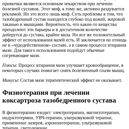
примочки являются основным лекарством при лечении
болезней суставов. Этот миф, к тому же, активно раздувается
рекламой. Но это всего лишь миф. Суть проблемы в том, что
тазобедренный сустав находится глубоко под кожей, жировой
таканью и мышцами. Вероятность, что какие-то вещества
преодолеют эти барьеры и в достаточном количестве
доберутся до сустава, крайне мала. Но все же положительный
эффект от использования мазей есть. И заключается он отнюдь
не в «чудодейственном» составе, а в самом процессе втирания
мази. Для такого использования подойдут обычные
согревающие мази.
Плюсы
: Процесс втирания мази улучшает кровообращение, в
некоторых случаях помогает снять болезненный спазм мышц.
Минусы
: Состав мази терапевтический эффект не оказывает.
Физиотерапия при лечении
коксартроза тазобедренного сустава
В физиотерапию входит: электротерапии, магнитотерапии,
индуктотермии, УВЧ-терапии, ультразвуковой терапии,
применение лазеров, аэроионотерапии, ультразвуковой
терапии, светолечение.