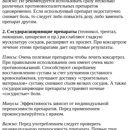
Важно
: Не рекомендуется использовать сразу несколько
различных противовоспалительных препаратов
одновременно. Если используемый препарат недостаточно
снимает боль, то следует либо повысить дозу, либо заменить
препарат другим.
2. Сосудорасширяющие препараты
(теоникол, трентал,
никошпан, цинарезин и пр.) расслабляют гладкую
мускулатуру сосудов, расширяют их просвет. При коксартрозе
лечение этими препаратами дает ощутимые результаты.
Плюсы
: Очень полезные препараты чтобы лечить коксартроз.
При правильном использовании они имеют очень мало
противопоказаний. Способствуют скорейшему
восстановлению сустава за счет улучшения суставного
кровоснабжения, улучшают доставку «строительных
материалов» суставу, снимают спазм мелких сосудов. А также
сосудорасширяющие препараты устраняют ночные
«сосудистые» боли.
Минусы
: Эффективность зависит от индивидуальной
переносимости препаратов. Перед применением
проконсультируйтесь с врачом.
Важно
: Перед употреблением следует проверить
индивидуальную переносимость препарата. Первые трое