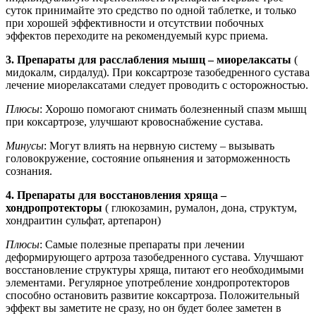
суток принимайте это средство по одной таблетке, и только
при хорошей эффективности и отсутствии побочных
эффектов переходите на рекомендуемый курс приема.
3. Препараты для расслабления мышц – миорелаксаты
(
мидокалм, сирдалуд). При коксартрозе тазобедренного сустава
лечение миорелаксатами следует проводить с осторожностью.
Плюсы
: Хорошо помогают снимать болезненный спазм мышц
при коксартрозе, улучшают кровоснабжение сустава.
Минусы
: Могут влиять на нервную систему – вызывать
головокружение, состояние опьянения и заторможенность
сознания.
4. Препараты для восстановления хряща –
хондропротекторы
( глюкозамин, румалон, дона, структум,
хондраитин сульфат, артепарон)
Плюсы
: Самые полезные препараты при лечении
деформирующего артроза тазобедренного сустава. Улучшают
восстановление структуры хряща, питают его необходимыми
элементами. Регулярное употребление хондропротекторов
способно остановить развитие коксартроза. Положительный
эффект вы заметите не сразу, но он будет более заметен в