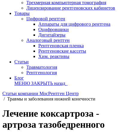
Трехмерная компьютерная томография
Лицензирование рентгеновских кабинетов
Товары
Цифровой рентген
Аппараты для цифрового рентгена
Оцифровщики
Дигитайзеры
Аналоговый рентген
Рентгеновская пленка
Рентгеновские кассеты
Хим. реактивы
Статьи
Травматология
Рентгенология
Блог
МЕНЮ
ЗАКРЫТЬ
назад
Статьи компании МосРентген Центр
/
Травмы и заболевания нижней конечности
Лечение коксартроза -
артроза тазобедренного