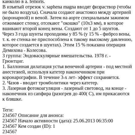
канколю в a. femoris.
В изъятый отрезок v. saphena magna вводят физраствор (чтобы
не было воздуха). Сначала создают анастомоз между артерией
(коронарной) и веной. Затем на аорте специальным зажимом
отжимают стенку, отсекают "окошко" (10х3 мм), в которое
вшивают второй конец вены. Создают от 1 до 5 шунтов.
Через 3 года шунты проходимы у 85 % (у 15 % - фиброз вены,
т. к. ее стенка не приспособлена к такому высокому давлению,
которое создается в шунтах). Этим 15 % показана операция
Демихова - Колесова.
3 группа: Эндоваскулярные вмешательства. 1978 г. -
Грюнтциг.
1. Баллонная дилатация устья венечной артерии - под местной
анестезией, используя катетер наконечником при
коронарографии. В течение 3-х лет- эффект сохраняется.
2. Чазов - вводит тромболитики через катетер.
3. Лазерная фотокоагуляция - лазерный световод, на конце -
наконечник из сапфира (разогрев до 400( С), им прикасаются
к бляшке.
Теги:
234567 Описание для анонса:
234567 Начало активности (дата): 25.06.2013 06:35:00
234567 Кем создан (ID): 1
234567