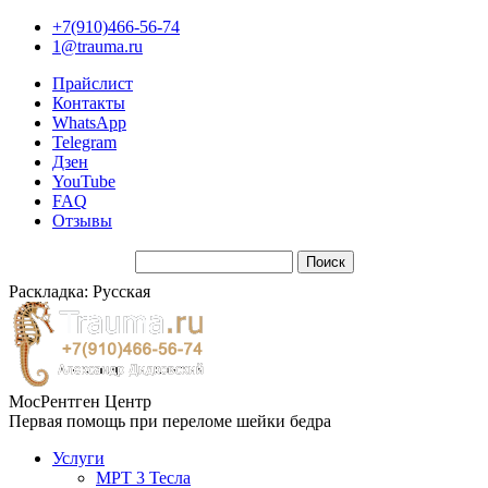
+7(910)466-56-74
1@trauma.ru
Прайслист
Контакты
WhatsApp
Telegram
Дзен
YouTube
FAQ
Отзывы
Раскладка: Русская
МосРентген Центр
Первая помощь при переломе шейки бедра
Услуги
МРТ 3 Тесла