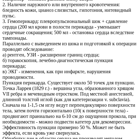
2. Наличие наружного или внутреннего кровотечения:
бледность кожи, цианоз слизистых, гипотония, нитевидный
пульс.
3. Гемоперикард: плевропульсиональный шок + сдавление
сердца (200 мл крови в полости перикарда - уменьшает
сердечные сокращения; 500 мл - остановка сердца вследствие
тампонады.
Параллельно с выведением из шока и подготовкой к операции
проводят обследование:
а) рентген, УЗИ - расширение границ сердца;
б) торакоскопия, лечебно-диагностическая пункция
перикарда;
в) ЭКГ - изменения, как при инфаркте, нарушения
проводимости.
Пункция перикарда. Существует около 50 точек для пункции.
Точка Ларрея (1829 г.) - вершина угла, образованного хрящом
VII ребра и мечевидным отростком. Под местной анестезией,
длинной толстой иглой (как для катетеризации v. subclavia).
Сначала на 1-1,5 см иглу ведут перпендикулярно поверхности
тела, затем почти горизонтально (10( к поверхности тела) -
продвигают праниально на 6-10 см до ощущения прокола, при
необходимости - можно подвести катетер для декомпрессии.
Эффективность пункции примерно 50 %. Может не быть
эффекта, если кровь уже свернулась.
Обработку ран в области сердца не производят методом