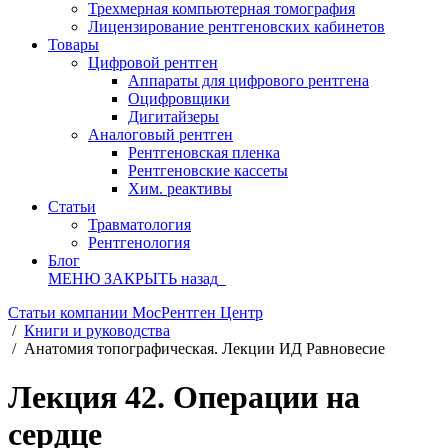
Трехмерная компьютерная томография
Лицензирование рентгеновских кабинетов
Товары
Цифровой рентген
Аппараты для цифрового рентгена
Оцифровщики
Дигитайзеры
Аналоговый рентген
Рентгеновская пленка
Рентгеновские кассеты
Хим. реактивы
Статьи
Травматология
Рентгенология
Блог
МЕНЮ
ЗАКРЫТЬ
назад
Статьи компании МосРентген Центр
/
Книги и руководства
/
Анатомия топографическая. Лекции ИД Равновесие
Лекция 42. Операции на
сердце