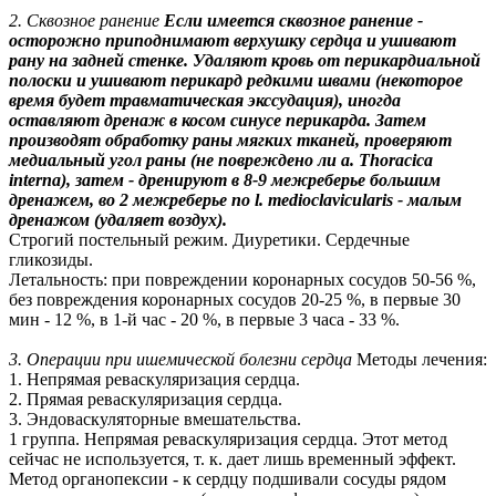
2. Сквозное ранение
Если имеется сквозное ранение -
осторожно приподнимают верхушку сердца и ушивают
рану на задней стенке. Удаляют кровь от перикардиальной
полоски и ушивают перикард редкими швами (некоторое
время будет травматическая экссудация), иногда
оставляют дренаж в косом синусе перикарда. Затем
производят обработку раны мягких тканей, проверяют
медиальный угол раны (не повреждено ли a. Thoracica
interna), затем - дренируют в 8-9 межреберье большим
дренажем, во 2 межреберье по l. medioclavicularis - малым
дренажом (удаляет воздух).
Строгий постельный режим. Диуретики. Сердечные
гликозиды.
Летальность: при повреждении коронарных сосудов 50-56 %,
без повреждения коронарных сосудов 20-25 %, в первые 30
мин - 12 %, в 1-й час - 20 %, в первые 3 часа - 33 %.
3. Операции при ишемической болезни сердца
Методы лечения:
1. Непрямая реваскуляризация сердца.
2. Прямая реваскуляризация сердца.
3. Эндоваскуляторные вмешательства.
1 группа. Непрямая реваскуляризация сердца. Этот метод
сейчас не используется, т. к. дает лишь временный эффект.
Метод органопексии - к сердцу подшивали сосуды рядом