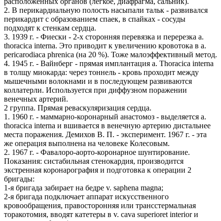
расположенных органов (легкое, диафрагма, сальник).
2. В перикардиальную полость насыпали тальк - развивался
перикардит с образованием спаек, в спайках - сосуды
подходят к стенкам сердца.
3. 1939 г. - Фиески - 2-х сторонняя перевязка и перерезка a.
thoracica interna. Это приводит к увеличению кровотока в a.
pericarodiaca phrenica (на 20 %). Тоже малоэффективный метод.
4. 1945 г. - Вайнберг - прямая имплантация a. Thoracica interna
в толщу миокарда: через тоннель - кровь проходит между
мышечными волокнами и в последующем развиваются
коллатерли. Используется при диффузном поражении
венечных артерий.
2 группа. Прямая реваскуляризация сердца.
1. 1960 г. - маммарно-коронарный анастомоз - выделяется a.
thoracica interna и вшивается в венечную артерию дистальнее
места поражения. Демихов В. П. - эксперимент. 1967 г. - эта
же операция выполнена на человеке Колесовым.
2. 1967 г. - Фавалоро-аорто-коронарное шунтирование.
Показания: систабильная стенокардия, производится
экстренная коронарография и подготовка к операции 2
бригады:
1-я бригада забирает на бедре v. saphena magna;
2-я бригада подключает аппарат искусственного
кровообращения, правосторонняя или трансстермальная
торакотомия, вводят катетеры в v. cava superioret interior и