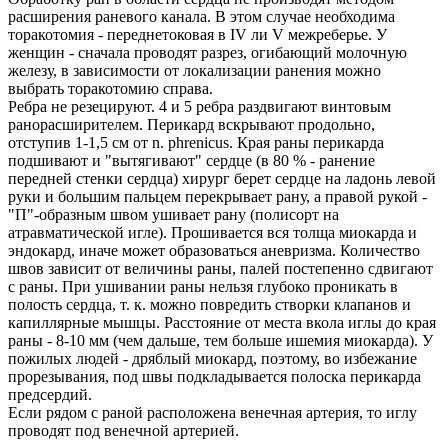
расширения раневого канала. В этом случае необходима
торакотомия - переднетоковая в IV ли V межреберье. У
женщин - сначала проводят разрез, огибающий молочную
железу, в зависимости от локализации ранения можно
выбрать торакотомию справа.
Ребра не резецируют. 4 и 5 ребра раздвигают винтовым
ранорасширителем. Перикард вскрывают продольно,
отступив 1-1,5 см от n. phrenicus. Края раны перикарда
подшивают и "вытягивают" сердце (в 80 % - ранение
передней стенки сердца) хирург берет сердце на ладонь левой
руки и большим пальцем перекрывает рану, а правой рукой -
"П"-образным швом ушивает рану (полисорт на
атравматической игле). Прошивается вся толща миокарда и
эндокард, иначе может образоваться аневризма. Количество
швов зависит от величины раны, палей постепенно сдвигают
с раны. При ушивании раны нельзя глубоко проникать в
полость сердца, т. к. можно повредить створки клапанов и
капиллярные мышцы. Расстояние от места вкола иглы до края
раны - 8-10 мм (чем дальше, тем больше ишемия миокарда). У
пожилых людей - дряблый миокард, поэтому, во избежание
прорезывания, под швы подкладывается полоска перикарда
предсердий.
Если рядом с раной расположена венечная артерия, то иглу
проводят под венечной артерией.