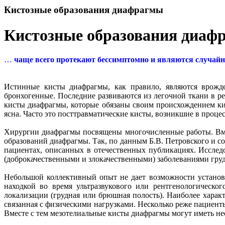
Кистозные образования диафрагмы
Кистозные образования диаф
…
чаще всего протекают бессимптомно и являются случайн
Истинные кисты диафрагмы, как правило, являются врожд
бронхогенные. Последние развиваются из легочной ткани в 
кисты диафрагмы, которые обязаны своим происхождением к
ясна. Часто это посттравматические кисты, возникшие в проце
Хирургии диафрагмы посвящены многочисленные работы. Вме
образований диафрагмы. Так, по данным Б.В. Петровского и со
пациентах, описанных в отечественных публикациях. Исслед
(доброкачественными и злокачественными) заболеваниями грудно
Небольшой коллективный опыт не дает возможности установи
находкой во время ультразвукового или рентгенологическо
локализации (грудная или брюшная полость). Наиболее характ
связанная с физическими нагрузками. Несколько реже пациент
Вместе с тем мезотелиальные кисты диафрагмы могут иметь н