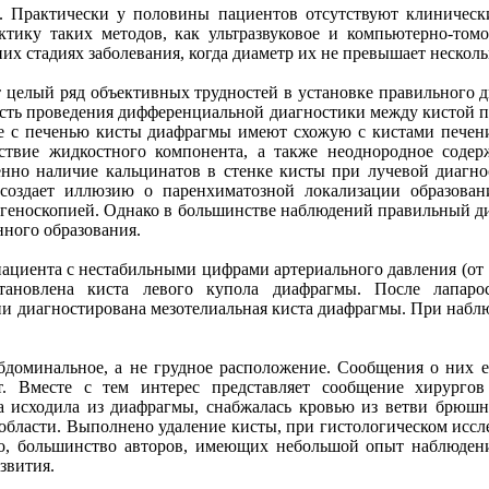
. Практически у половины пациентов отсутствуют клинически
тику таких методов, как ультразвуковое и компьютерно-том
их стадиях заболевания, когда диаметр их не превышает несколь
 целый ряд объективных трудностей в установке правильного д
ость проведения дифференциальной диагностики между кистой 
те с печенью кисты диафрагмы имеют схожую с кистами печен
ствие жидкостного компонента, а также неоднородное содер
енно наличие кальцинатов в стенке кисты при лучевой диагно
создает иллюзию о паренхиматозной локализации образован
геноскопией. Однако в большинстве наблюдений правильный ди
нного образования.
ациента с нестабильными цифрами артериального давления (от 12
новлена киста левого купола диафрагмы. После лапароск
и диагностирована мезотелиальная киста диафрагмы. При наблю
бдоминальное, а не грудное расположение. Сообщения о них е
т. Вместе с тем интерес представляет сообщение хирурго
а исходила из диафрагмы, снабжалась кровью из ветви брюшн
 области. Выполнено удаление кисты, при гистологическом иссл
о, большинство авторов, имеющих небольшой опыт наблюдени
звития.