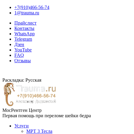
+7(910)466-56-74
1@trauma.ru
Прайслист
Контакты
WhatsApp
Telegram
Дзен
YouTube
FAQ
Отзывы
Раскладка: Русская
МосРентген Центр
Первая помощь при переломе шейки бедра
Услуги
МРТ 3 Тесла