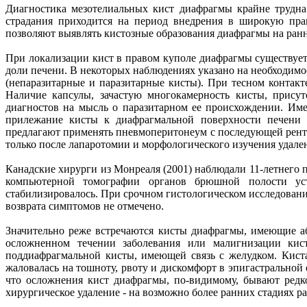
Диагностика мезотелиальных кист диафрагмы крайне трудна
страдания приходится на период внедрения в широкую прак
позволяют выявлять кистозные образования диафрагмы на ранн
При локализации кист в правом куполе диафрагмы существует
доли печени. В некоторых наблюдениях указано на необходим
(непаразитарные и паразитарные кисты). При тесном контак
Наличие капсулы, зачастую многокамерность кисты, присут
диагностов на мысль о паразитарном ее происхождении. Им
прилежание кисты к диафрагмальной поверхности печени 
предлагают применять пневмоперитонеум с последующей рент
только после лапаротомии и морфологического изучения удале
Канадские хирурги из Монреаля (2001) наблюдали 11-летнего п
компьютерной томографии органов брюшной полости уста
стабилизировалось. При срочном гистологическом исследовани
возврата симптомов не отмечено.
Значительно реже встречаются кисты диафрагмы, имеющие а
осложненном течении заболевания или малигнизации кис
поддиафрагмальной кисты, имеющей связь с желудком. Кист
жаловалась на тошноту, рвоту и дискомфорт в эпигастральной
что осложнения кист диафрагмы, по-видимому, бывают редк
хирургическое удаление - на возможно более ранних стадиях ра