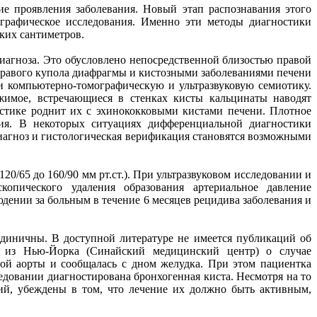
е проявления заболевания. Новый этап распознавания этого
ографическое исследования. Именно эти методы диагностики
ких сантиметров.
иагноза. Это обусловлено непосредственной близостью правой
правого купола диафрагмы и кистозными заболеваниями печени
и компьютерно-томографическую и ультразвуковую семиотику.
жимое, встречающиеся в стенках кисты кальцинаты наводят
стике роднит их с эхинококковыми кистами печени. Плотное
ия. В некоторых ситуациях дифференциальной диагностики
агноз и гистологическая верификация становятся возможными
0/65 до 160/90 мм рт.ст.). При ультразвуковом исследовании и
опического удаления образования артериальное давление
дении за больным в течение 6 месяцев рецидива заболевания и
диничны. В доступной литературе не имеется публикаций об
в из Нью-Йорка (Синайский медицинский центр) о случае
ой аорты и сообщалась с дном желудка. При этом пациентка
едовании диагностирована бронхогенная киста. Несмотря на то
й, убеждены в том, что лечение их должно быть активным,