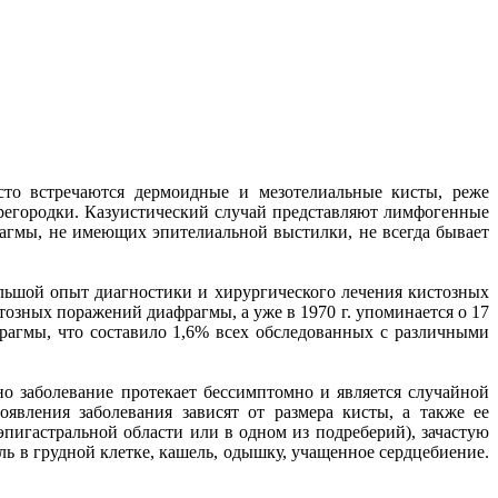
то встречаются дермоидные и мезотелиальные кисты, реже
регородки. Казуистический случай представляют лимфогенные
гмы, не имеющих эпителиальной выстилки, не всегда бывает
ьшой опыт диагностики и хирургического лечения кистозных
тозных поражений диафрагмы, а уже в 1970 г. упоминается о 17
рагмы, что составило 1,6% всех обследованных с различными
о заболевание протекает бессимптомно и является случайной
явления заболевания зависят от размера кисты, а также ее
эпигастральной области или в одном из подреберий), зачастую
ь в грудной клетке, кашель, одышку, учащенное сердцебиение.