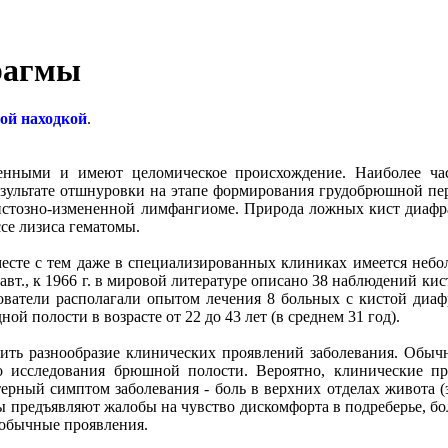
рагмы
ой находкой
.
енными и имеют целомическое происхождение. Наиболее час
результате отшнуровки на этапе формирования грудобрюшной пе
истозно-измененной лимфангиоме. Природа ложных кист диафра
ссе лизиса гематомы.
сте с тем даже в специализированных клиниках имеется небол
авт., к 1966 г. в мировой литературе описано 38 наблюдений кис
ователи располагали опытом лечения 8 больных с кистой диаф
й полости в возрасте от 22 до 43 лет (в среднем 31 год).
ть разнообразие клинических проявлений заболевания. Обычн
го исследования брюшной полости. Вероятно, клинические про
ерный симптом заболевания - боль в верхних отделах живота (
ы предъявляют жалобы на чувство дискомфорта в подреберье, бол
еобычные проявления.