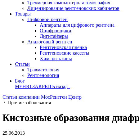
Трехмерная компьютерная томография
Лицензирование рентгеновских кабинетов
Товары
Цифровой рентген
Аппараты для цифрового рентгена
Оцифровщики
Дигитайзеры
Аналоговый рентген
Рентгеновская пленка
Рентгеновские кассеты
Хим. реактивы
Статьи
Травматология
Рентгенология
Блог
МЕНЮ
ЗАКРЫТЬ
назад
Статьи компании МосРентген Центр
/
Прочие заболевания
Кистозные образования диаф
25.06.2013