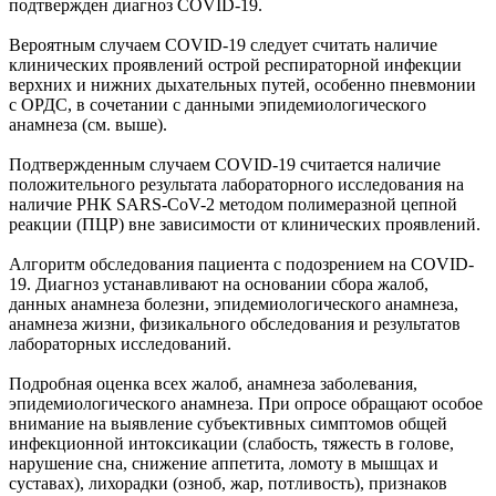
подтвержден диагноз COVID-19.
Вероятным случаем COVID-19 следует считать наличие
клинических проявлений острой респираторной инфекции
верхних и нижних дыхательных путей, особенно пневмонии
с ОРДС, в сочетании с данными эпидемиологического
анамнеза (см. выше).
Подтвержденным случаем COVID-19 считается наличие
положительного результата лабораторного исследования на
наличие РНК SARS-CoV-2 методом полимеразной цепной
реакции (ПЦР) вне зависимости от клинических проявлений.
Алгоритм обследования пациента с подозрением на COVID-
19. Диагноз устанавливают на основании сбора жалоб,
данных анамнеза болезни, эпидемиологического анамнеза,
анамнеза жизни, физикального обследования и результатов
лабораторных исследований.
Подробная оценка всех жалоб, анамнеза заболевания,
эпидемиологического анамнеза. При опросе обращают особое
внимание на выявление субъективных симптомов общей
инфекционной интоксикации (слабость, тяжесть в голове,
нарушение сна, снижение аппетита, ломоту в мышцах и
суставах), лихорадки (озноб, жар, потливость), признаков