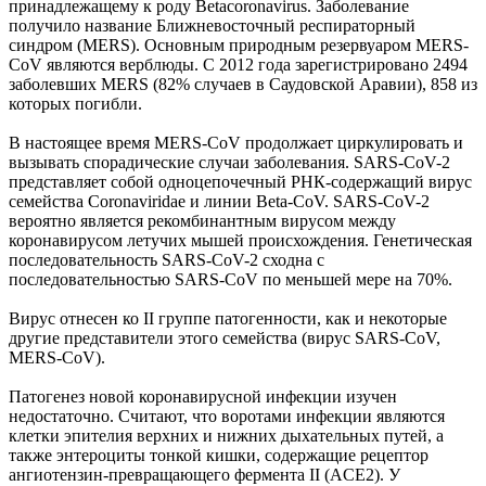
принадлежащему к роду Betacoronavirus. Заболевание
получило название Ближневосточный респираторный
синдром (MERS). Основным природным резервуаром MERS-
CoV являются верблюды. С 2012 года зарегистрировано 2494
заболевших MERS (82% случаев в Саудовской Аравии), 858 из
которых погибли.
В настоящее время MERS-CoV продолжает циркулировать и
вызывать спорадические случаи заболевания. SARS-CoV-2
представляет собой одноцепочечный РНК-содержащий вирус
семейства Coronaviridae и линии Beta-CoV. SARS-CoV-2
вероятно является рекомбинантным вирусом между
коронавирусом летучих мышей происхождения. Генетическая
последовательность SARS-CoV-2 сходна с
последовательностью SARS-CoV по меньшей мере на 70%.
Вирус отнесен ко II группе патогенности, как и некоторые
другие представители этого семейства (вирус SARS-CoV,
MERS-CoV).
Патогенез новой коронавирусной инфекции изучен
недостаточно. Считают, что воротами инфекции являются
клетки эпителия верхних и нижних дыхательных путей, а
также энтероциты тонкой кишки, содержащие рецептор
ангиотензин-превращающего фермента II (ACE2). У