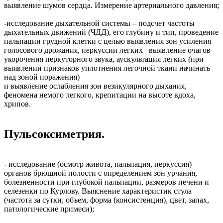
выявление шумов сердца. Измерение артериального давления;
-исследование дыхательной системы – подсчет частоты
дыхательных движений (ЧДД), его глубину и тип, проведение
пальпации грудной клетки с целью выявления зон усиления
голосового дрожания, перкуссии легких –выявление очагов
укорочения перкуторного звука, аускультация легких (при
выявлении признаков уплотнения легочной ткани начинать
над зоной поражения)
и выявление ослабления зон везикулярного дыхания,
феномена немого легкого, крепитации на высоте вдоха,
хрипов.
Пульсоксиметрия.
- исследование (осмотр живота, пальпация, перкуссия)
органов брюшной полости с определением зон урчания,
болезненности при глубокой пальпации, размеров печени и
селезенки по Курлову. Выяснение характеристик стула
(частота за сутки, объем, форма (консистенция), цвет, запах,
патологические примеси);