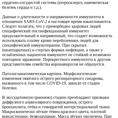
сердечно-сосудистой системы (атеросклероз, ишемическая
болезнь сердца и т.д.).
Данные о длительности и напряженности иммунитета в
отношении SARS-CoV-2 в настоящее время накапливаются.
Следует полагать, что у преморбидно здоровых людей
специфический постинфекционный иммунитет
продолжительный и напряженный, что создает возможность
использовать плазму крови переболевших людей для
специфической иммунотерапии. При скрытых
(инаппаратных) и стертых формах инфекции, а также у
ослабленных пациентов иммунитет не стойкий и возможно
повторное заражение. Перекрестного иммунитета к другим
представителям семейства коронавирусов не образуется.
Патологоанатомическая картина. Морфологические
изменения тяжёлого острого респираторного синдрома,
вызванного в том числе COVID-19, зависят от стадии
болезни.
В экссудативную (раннюю) стадию преобладают признаки
диффузного альвеолярного повреждения, острого
бронхиолита, отёка и геморрагий интерстициальной ткани.
Макроскопически лёгкие тёмно-красного цвета, плотной
консистенции, безвоздушные. Масса лёгких увеличена. При