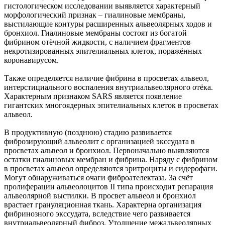
гистологическом исследовании выявляется характерный
морфологический признак – гиалиновые мембраны,
выстилающие контуры расширенных альвеолярных ходов и
бронхиол. Гиалиновые мембраны состоят из богатой
фибрином отёчной жидкости, с наличием фрагментов
некротизированных эпителиальных клеток, поражённых
коронавирусом.
Также определяется наличие фибрина в просветах альвеол,
интерстициального воспаления внутриальвеолярного отёка.
Характерным признаком SARS является появление
гигантских многоядерных эпителиальных клеток в просветах
альвеол.
В продуктивную (позднюю) стадию развивается
фиброзирующий альвеолит с организацией экссудата в
просветах альвеол и бронхиол. Первоначально выявляются
остатки гиалиновых мембран и фибрина. Наряду с фибрином
в просветах альвеол определяются эритроциты и сидерофаги.
Могут обнаруживаться очаги фиброателектаза. За счёт
пролиферации альвеолоцитов II типа происходит репарация
альвеолярной выстилки. В просвет альвеол и бронхиол
врастает грануляционная ткань. Характерна организация
фибринозного экссудата, вследствие чего развивается
внутриальвеолярный фиброз. Утолщение межальвеолярных