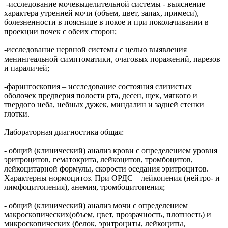
-исследование мочевыделительной системы - выяснение
характера утренней мочи (объем, цвет, запах, примеси),
болезненности в пояснице в покое и при поколачивании в
проекции почек с обеих сторон;
-исследование нервной системы с целью выявления
менингеальной симптоматики, очаговых поражений, парезов
и параличей;
-фарингоскопия – исследование состояния слизистых
оболочек предверия полости рта, десен, щек, мягкого и
твердого неба, небных дужек, миндалин и задней стенки
глотки.
Лабораторная диагностика общая:
- общий (клинический) анализ крови с определением уровня
эритроцитов, гематокрита, лейкоцитов, тромбоцитов,
лейкоцитарной формулы, скорости оседания эритроцитов.
Характерны нормоцитоз. При ОРДС – лейкопения (нейтро- и
лимфоцитопения), анемия, тромбоцитопения;
- общий (клинический) анализ мочи с определением
макроскопических(объем, цвет, прозрачность, плотность) и
микроскопических (белок, эритроциты, лейкоциты,