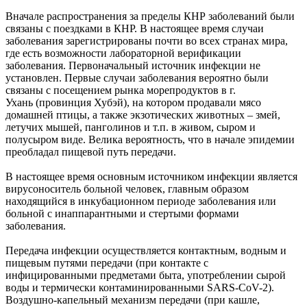
Вначале распространения за пределы КНР заболеваний были
связаны с поездками в КНР. В настоящее время случаи
заболевания зарегистрированы почти во всех странах мира,
где есть возможности лабораторной верификации
заболевания. Первоначальный источник инфекции не
установлен. Первые случаи заболевания вероятно были
связаны с посещением рынка морепродуктов в г.
Ухань (провинция Хубэй), на котором продавали мясо
домашней птицы, а также экзотических животных – змей,
летучих мышей, панголинов и т.п. в живом, сыром и
полусыром виде. Велика вероятность, что в начале эпидемии
преобладал пищевой путь передачи.
В настоящее время основным источником инфекции является
вирусоноситель больной человек, главным образом
находящийся в инкубационном периоде заболевания или
больной с инаппарантными и стертыми формами
заболевания.
Передача инфекции осуществляется контактным, водным и
пищевым путями передачи (при контакте с
инфицированными предметами быта, употреблении сырой
воды и термически контаминированными SARS-CoV-2).
Воздушно-капельный механизм передачи (при кашле,