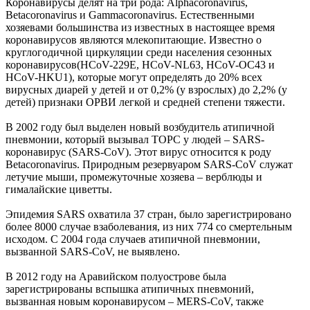
Коронавирусы делят на три рода: Alphacoronavirus,
Betacoronavirus и Gammacoronavirus. Естественными
хозяевами большинства из известных в настоящее время
коронавирусов являются млекопитающие. Известно о
круглогодичной циркуляции среди населения сезонных
коронавирусов(HCoV-229E, HCoV-NL63, HCoV-OC43 и
HCoV-HKU1), которые могут определять до 20% всех
вирусных диарей у детей и от 0,2% (у взрослых) до 2,2% (у
детей) признаки ОРВИ легкой и средней степени тяжести.
В 2002 году был выделен новый возбудитель атипичной
пневмонии, который вызывал ТОРС у людей – SARS-
коронавирус (SARS-CoV). Этот вирус относится к роду
Betacoronavirus. Природным резервуаром SARS-CoV служат
летучие мыши, промежуточные хозяева – верблюды и
гималайские циветты.
Эпидемия SARS охватила 37 стран, было зарегистрировано
более 8000 случае взаболевания, из них 774 со смертельным
исходом. С 2004 года случаев атипичной пневмонии,
вызванной SARS-CoV, не выявлено.
В 2012 году на Аравийском полуострове была
зарегистрированы вспышка атипичных пневмоний,
вызванная новым коронавирусом – MERS-CoV, также