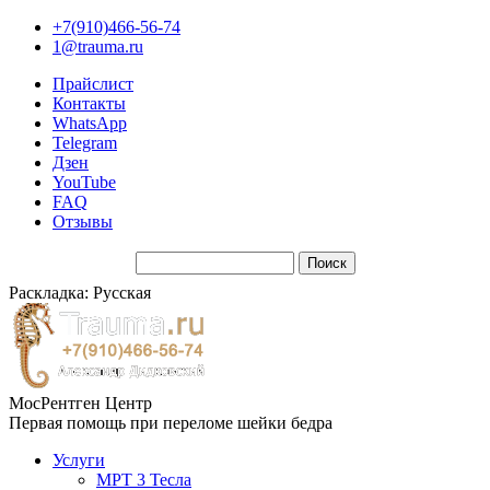
+7(910)466-56-74
1@trauma.ru
Прайслист
Контакты
WhatsApp
Telegram
Дзен
YouTube
FAQ
Отзывы
Раскладка: Русская
МосРентген Центр
Первая помощь при переломе шейки бедра
Услуги
МРТ 3 Тесла