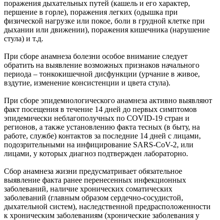
поражения дыхательных путей (кашель и его характер,
першение в горле), поражения легких (одышка при
физической нагрузке или покое, боли в грудной клетке при
дыхании или движении), поражения кишечника (нарушение
стула) и т.д.
При сборе анамнеза болезни особое внимание следует
обратить на выявление возможных признаков начального
периода – тонкокишечной дисфункции (урчание в живое,
вздутие, изменение консистенции и цвета стула).
При сборе эпидемиологического анамнеза активно выявляют
факт посещения в течение 14 дней до первых симптомов
эпидемически неблагополучных по COVID-19 стран и
регионов, а также установлению факта тесных (в быту, на
работе, службе) контактов за последние 14 дней с лицами,
подозрительными на инфицирование SARS-CoV-2, или
лицами, у которых диагноз подтвержден лабораторно.
Сбор анамнеза жизни предусматривает обязательное
выявление факта ранее перенесенных инфекционных
заболеваний, наличие хронических соматических
заболеваний (главным образом сердечно-сосудистой,
дыхательной систем), наследственной предрасположенности
к хроническим заболеваниям (хронические заболевания у