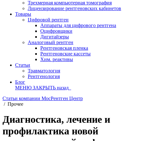
Трехмерная компьютерная томография
Лицензирование рентгеновских кабинетов
Товары
Цифровой рентген
Аппараты для цифрового рентгена
Оцифровщики
Дигитайзеры
Аналоговый рентген
Рентгеновская пленка
Рентгеновские кассеты
Хим. реактивы
Статьи
Травматология
Рентгенология
Блог
МЕНЮ
ЗАКРЫТЬ
назад
Статьи компании МосРентген Центр
/
Прочее
Диагностика, лечение и
профилактика новой