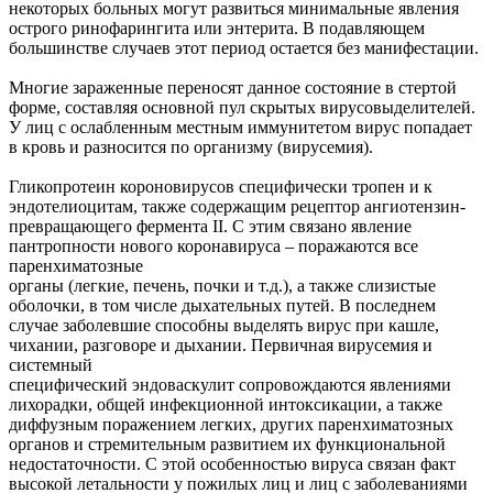
некоторых больных могут развиться минимальные явления
острого ринофарингита или энтерита. В подавляющем
большинстве случаев этот период остается без манифестации.
Многие зараженные переносят данное состояние в стертой
форме, составляя основной пул скрытых вирусовыделителей.
У лиц с ослабленным местным иммунитетом вирус попадает
в кровь и разносится по организму (вирусемия).
Гликопротеин короновирусов специфически тропен и к
эндотелиоцитам, также содержащим рецептор ангиотензин-
превращающего фермента II. С этим связано явление
пантропности нового коронавируса – поражаются все
паренхиматозные
органы (легкие, печень, почки и т.д.), а также слизистые
оболочки, в том числе дыхательных путей. В последнем
случае заболевшие способны выделять вирус при кашле,
чихании, разговоре и дыхании. Первичная вирусемия и
системный
специфический эндоваскулит сопровождаются явлениями
лихорадки, общей инфекционной интоксикации, а также
диффузным поражением легких, других паренхиматозных
органов и стремительным развитием их функциональной
недостаточности. С этой особенностью вируса связан факт
высокой летальности у пожилых лиц и лиц с заболеваниями