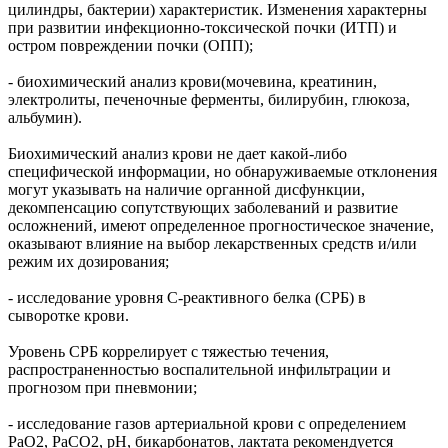
цилиндры, бактерии) характеристик. Изменения характерны
при развитии инфекционно-токсической почки (ИТП) и
остром повреждении почки (ОПП);
- биохимический анализ крови(мочевина, креатинин,
электролиты, печеночные ферменты, билирубин, глюкоза,
альбумин).
Биохимический анализ крови не дает какой-либо
специфической информации, но обнаруживаемые отклонения
могут указывать на наличие органной дисфункции,
декомпенсацию сопутствующих заболеваний и развитие
осложнений, имеют определенное прогностическое значение,
оказывают влияние на выбор лекарственных средств и/или
режим их дозирования;
- исследование уровня С-реактивного белка (СРБ) в
сыворотке крови.
Уровень СРБ коррелирует с тяжестью течения,
распространенностью воспалительной инфильтрации и
прогнозом при пневмонии;
- исследование газов артериальной крови с определением
PaO2, PaCO2, pH, бикарбонатов, лактата рекомендуется