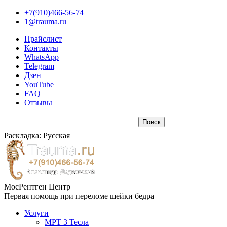
+7(910)466-56-74
1@trauma.ru
Прайслист
Контакты
WhatsApp
Telegram
Дзен
YouTube
FAQ
Отзывы
Раскладка: Русская
МосРентген Центр
Первая помощь при переломе шейки бедра
Услуги
МРТ 3 Тесла