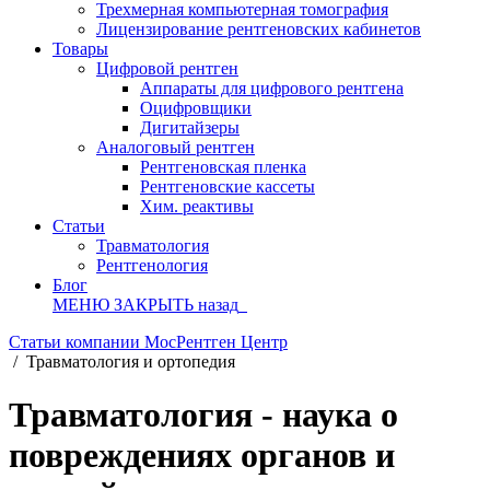
Трехмерная компьютерная томография
Лицензирование рентгеновских кабинетов
Товары
Цифровой рентген
Аппараты для цифрового рентгена
Оцифровщики
Дигитайзеры
Аналоговый рентген
Рентгеновская пленка
Рентгеновские кассеты
Хим. реактивы
Статьи
Травматология
Рентгенология
Блог
МЕНЮ
ЗАКРЫТЬ
назад
Статьи компании МосРентген Центр
/
Травматология и ортопедия
Травматология - наука о
повреждениях органов и