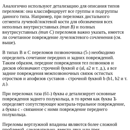
Аналогично используют детализацию для описания типов
переломов: она классифицирует все группы и подгруппы
данного типа. Например, при переломах дистального
сегмента лучевой/локтевой кости для обозначения всех
неполных внутрисуставных
(тип В)
и полных
внутрисуставных
(тип С)
переломов важно указать, имеется
ли сочетанное повреждение лучелоктевого сочленения (см.
выше).
В типах В и С переломов позвоночника (5-) необходимо
определить сочетание передних и задних повреждений.
Таким образом, передние повреждения тел позвонков и
дисков обозначают строчной буквой
a
(al, а2 и т. д.), а все
задние повреждения межпозвоночных связок остистых
отростков и апофизов суставов - строчной буквой b
(b1, b2 и т.
д.).
При переломах таза (61-) буква
а
детализирует основные
повреждения заднего полукольца, в то время как буква
Ъ
определяет сопутствующее контрала-теральное повреждение,
а буква с - связанное с ними повреждение переднего
полукольца.
Переломы вертлужной впадины являются более сложной
проблемой, следовательно, вместо двух или трех