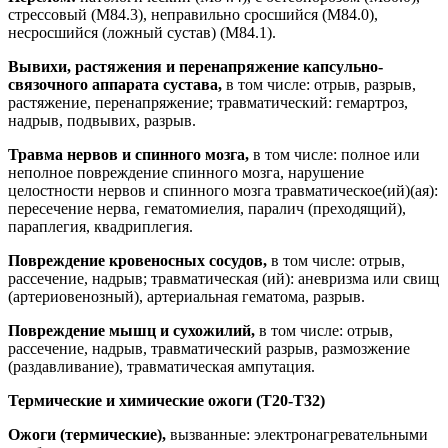
стрессовый (М84.3), неправильно сросшийся (М84.0),
несросшийся (ложный сустав) (М84.1).
Вывихи, растяжения и перенапряжение капсульно-
связочного аппарата сустава,
в том числе: отрыв, разрыв,
растяжение, перенапряжение; травматический: гемартроз,
надрыв, подвывих, разрыв.
Травма нервов и спинного мозга,
в том числе: полное или
неполное повреждение спинного мозга, нарушение
целостности нервов и спинного мозга травматическое(ий)(ая):
пересечение нерва, гематомиелия, паралич (преходящий),
параплегия, квадриплегия.
Повреждение кровеносных сосудов,
в том числе: отрыв,
рассечение, надрыв; травматическая (ий): аневризма или свищ
(артериовенозный), артериальная гематома, разрыв.
Повреждение мышц и сухожилий,
в том числе: отрыв,
рассечение, надрыв, травматический разрыв, размозжение
(раздавливание), травматическая ампутация.
Термические и химические ожоги (Т20-Т32)
Ожоги (термические),
вызванные: электронагревательными