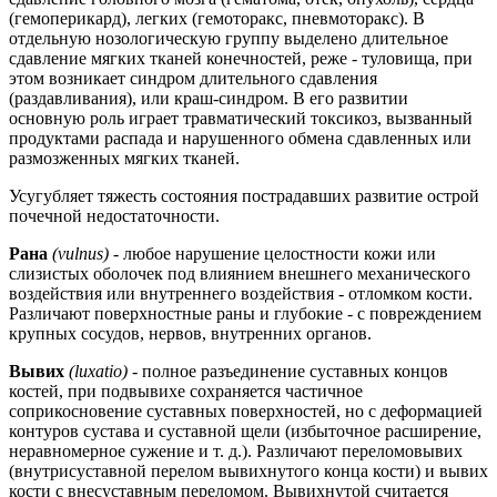
(гемоперикард), легких (гемоторакс, пневмоторакс). В
отдельную нозологическую группу выделено длительное
сдавление мягких тканей конечностей, реже - туловища, при
этом возникает синдром длительного сдавления
(раздавливания), или краш-синдром. В его развитии
основную роль игра
ет травматический токсикоз, вызванный
продуктами распада и нарушенного обмена сдавленных или
размозженных мягких тканей.
Усугубляет тяжесть состояния пострадавших развитие острой
почечной недостаточности.
Рана
(vulnus) -
любое нарушение целостности кожи или
слизистых оболочек под влиянием внешнего механического
воздействия или внутреннего воздействия - отломком кости.
Различают поверхностные раны и глубокие - с повреждением
крупных сосудов, нервов, внутренних органов.
Вывих
(luxatio) -
полное разъединение суставных концов
костей, при подвывихе сохраняется частичное
соприкосновение суставных поверхностей, но с деформацией
контуров сустава и суставной щели (избыточное расширение,
неравномерное сужение и т. д.). Различают переломовывих
(внутрисуставной перелом вывихнутого конца кости) и вывих
кости с внесуставным переломом. Вывихнутой считается