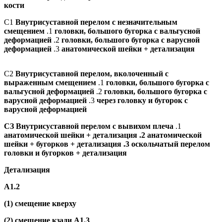
кости
C1
Внутрисуставной перелом с незначительным
смещением
.1
головки, большого бугорка с вальгусной
деформацией
.2
головки, большого бугорка с варусной
деформацией
.3
анатомической шейки + детализация
С2
Внутрисуставной перелом, вколоченный с
выраженным смещением
.1
головки, большого бугорка с
вальгусной деформацией
.2
головки, большого бугорка с
варусной деформацией
.3
через головку и бугорок с
варусной деформацией
СЗ Внутрисуставной перелом с вывихом плеча
.1
анатомической шейки + детализация .2 анатомической
шейки + бугорков + детализация .3 оскольчатый перелом
головки и бугорков + детализация
Детализация
А1.2
(1) смещение кверху
(2) смещение кзади А1.3