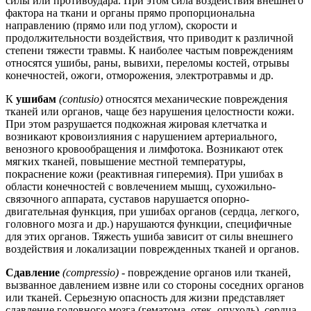
силы или противоудара. При этом сила воздействия внешнего
фактора на ткани и органы прямо пропорциональна
направлению (прямо или под углом), скорости и
продолжительности воздействия, что приводит к различной
степени тяжести травмы. К наиболее частым повреждениям
относятся ушибы, раны, вывихи, переломы костей, отрывы
конечностей, ожоги, отморожения, электротравмы и др.
К
ушибам
(contusio)
относятся механические повреждения
тканей или органов, чаще без нарушения целостности кожи.
При этом разрушается подкожная жировая клетчатка и
возникают кровоизлияния с нарушением артериального,
венозного кровообращения и лимфотока. Возникают отек
мягких тканей, повышение местной температуры,
покраснение кожи (реактивная гиперемия). При ушибах в
области конечностей с вовлечением мышц, сухожильно-
связочного аппарата, суставов нарушается опорно-
двигательная функция, при ушибах органов (сердца, легкого,
головного мозга и др.) нарушаются функции, специфичные
для этих органов. Тяжесть ушиба зависит от силы внешнего
воздействия и локализации поврежденных тканей и органов.
Сдавление
(compressio) -
повреждение органов или тканей,
вызванное давлением извне или со стороны соседних органов
или тканей. Серьезную опасность для жизни представляет
сдавление головного мозга (гематома, отек, опухоль), сердца