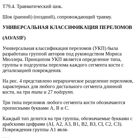
Т79.4. Травматический шок.
Шок (ранний) (поздний), сопровождающий травму.
УНИВЕРСАЛЬНАЯ КЛАССИФИКАЦИЯ ПЕРЕЛОМОВ
(AO/ASIF)
Универсальная классификация переломов (УКП) была
разработана группой авторов под руководством Мориса
Мюллера. Принципом УКП является определение типа,
группы и подгруппы перелома каждого сегмента кости с
детализацией повреждения.
На рис. 4 представлено иерархическое разделение переломов,
характерных для любого дистального сегмента длинной
кости, на три
типа
и 27
подгрупп.
Три типа переломов любого сегмента кости обозначаются
прописными буквами А, В и С.
Каждый тип делится на три группы, обозначаемые буквами с
арабскими цифрами (ΑΙ, А2, A3, В1, В2, ВЗ, CI, С2, СЗ).
Повреждения группы А1 явля-