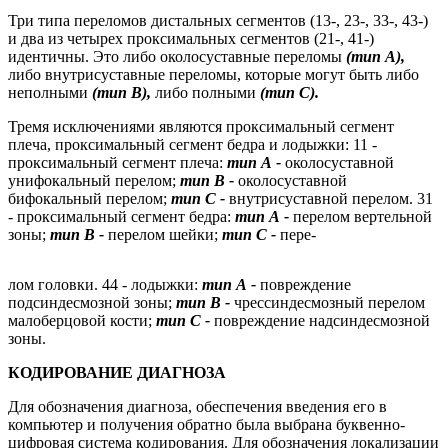
Три типа переломов дистальных сегментов (13-, 23-, 33-, 43-)
и два из четырех проксимальных сегментов (21-, 41-)
идентичны. Это либо околосуставные переломы
(тип А),
либо внутрисуставные переломы, которые могут быть либо
неполными
(тип В),
либо полными
(тип С).
Тремя исключениями являются проксимальный сегмент
плеча, проксимальный сегмент бедра и лодыжки: 11 -
проксимальный сегмент плеча:
тип А -
околосуставной
унифокальный перелом;
тип В -
околосуставной
бифокальный перелом;
тип С -
внутрисуставной перелом. 31
- проксимальный сегмент бедра:
тип А -
перелом вертельной
зоны;
тип В -
перелом шейки;
тип С -
пере-
лом головки. 44 - лодыжки:
тип А -
повреждение
подсиндесмозной зоны;
тип В -
чрессиндесмозный перелом
малоберцовой кости;
тип С -
повреждение надсиндесмозной
зоны.
КОДИРОВАНИЕ ДИАГНОЗА
Для обозначения диагноза, обеспечения введения его в
компьютер и получения обратно была выбрана буквенно-
цифровая система кодирования. Для обозначения локализации