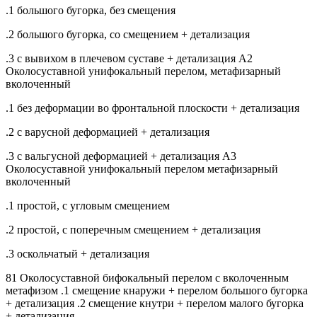
.1 большого бугорка, без смещения
.2 большого бугорка, со смещением + детализация
.3 с вывихом в плечевом суставе + детализация А2
Околосуставной унифокальный перелом, метафизарный
вколоченный
.1 без деформации во фронтальной плоскости + детализация
.2 с варусной деформацией + детализация
.3 с вальгусной деформацией + детализация A3
Околосуставной унифокальный перелом метафизарный
вколоченный
.1 простой, с угловым смещением
.2 простой, с поперечным смещением + детализация
.3 оскольчатый + детализация
81 Околосуставной бифокальный перелом с вколоченным
метафизом .1 смещение кнаружи + перелом большого бугорка
+ детализация .2 смещение кнутри + перелом малого бугорка
+ детализация