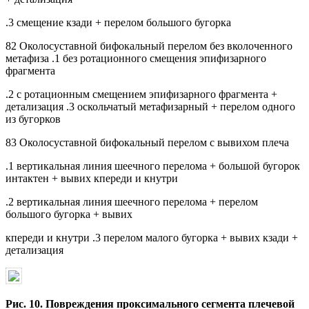
.3 смещение кзади + перелом большого бугорка
82 Околосуставной бифокальный перелом без вколоченного
метафиза .1 без ротационного смещения эпифизарного
фрагмента
.2 с ротационным смещением эпифизарного фрагмента +
детализация .3 оскольчатый метафизарный + перелом одного
из бугорков
83 Околосуставной бифокальный перелом с вывихом плеча
.1 вертикальная линия шеечного перелома + большой бугорок
интактен + вывих кпереди и кнутри
.2 вертикальная линия шеечного перелома + перелом
большого бугорка + вывих
кпереди и кнутри .3 перелом малого бугорка + вывих кзади +
детализация
Рис. 10. Повреждения проксимального сегмента плечевой