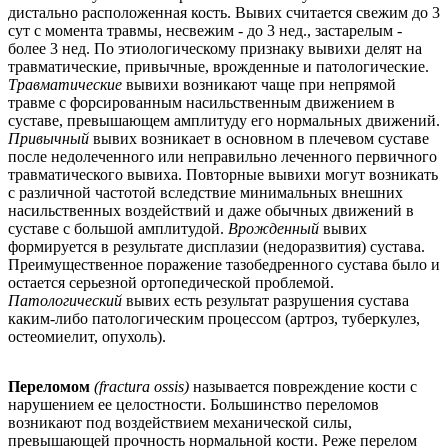
дистально расположенная кость. Вывих считается свежим до 3
сут с момента травмы, несвежим - до 3 нед., застарелым -
более 3 нед. По этиологическому признаку вывихи делят на
травматические, привычные, врожденные и патологические.
Травматические
вывихи возникают чаще при непрямой
травме с форсированным насильственным движением в
суставе, превышающем амплитуду его нормальных движений.
Привычный
вывих возникает в основном в плечевом суставе
после недолеченного или неправильно леченного первичного
травматического вывиха. Повторные вывихи могут возникать
с различной частотой вследствие минимальных внешних
насильственных воздействий и даже обычных движений в
суставе с большой амплитудой.
Врожденный
вывих
формируется в результате дисплазии (недоразвития) сустава.
Преимущественное поражение тазобедренного сустава было и
остается серьезной ортопедической проблемой.
Патологический
вывих есть результат разрушения сустава
каким-либо патологическим процессом (артроз, туберкулез,
остеомиелит, опухоль).
Переломом
(fractura ossis)
называется повреждение кости с
нарушением ее целостности. Большинство переломов
возникают под воздействием механической силы,
превышающей прочность нормальной кости. Реже перелом