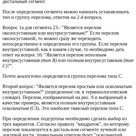
дистальный сегмент.
После определения сегмента можно начинать устанавливать
тип и группу перелома, ответив на 2-4 вопроса.
Вопрос 1а для сегмента 23-: "Является перелом
околосуставным или внутрисуставным?" Если перелом
околосуставной, то можно сразу же переходить
непосредственно к определению его группы. Если перелом
внутрисуставной, как в нашем случае, то необходимо дать
ответ на вопрос 16: "Является перелом неполным
внутрисуставным
(тип В)
или полным внутрисуставным
(тип
С)?".
Почти аналогично определяется группа перелома типа С.
Второй вопрос: "Является перелом простым или оскольчатым
внутрисуставным?" (определение см. в терминологическом
словаре). Перелом, изображенный на рис. 9 и выбранный в
качестве примера, является полным внутрисуставным
оскольчатым (СЗ). Это наиболее тяжелый перелом типа С.
При определении подгруппы необходимо сделать выбор из
трех вариантов. Согласно правилу "квадратов", по которому
перелом локализуется в дисталь-ном сегменте лучевой или
локтевой кости, правильным ответом будет "оскольчатый