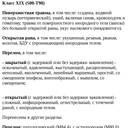
Класс XIX (S00-T98)
Поверхностная травма,
в том числе: ссадина, водяной
пузырь (нетермический), ушиб, включая синяк, кровоподтек и
гематому, травма от поверхностного инородного тела (заноза)
без большой открытой раны, укус насекомого (неядовитого).
Открытая рана,
в том числе: укушенная, резаная, рваная,
колотая, БДУ с (проникающим) инородным телом.
Перелом,
в том числе:
- закрытый
(с задержкой или без задержки заживления) -
оскольчатый, вдавленный, выступающий, расщепленный,
неполный, вколоченный, линейный маршевый, простой, со
смещением эпифиза, винтообразный, с вывихом, со
смещением;
- открытый
(с задержкой или без задержки заживления) -
сложный, инфицированный, огнестрельный, с точечной
раной, с инородным телом.
Перенесены в другие разделы:
Перелом:
патологический (М84.4), с остеопорозом (М80.0),