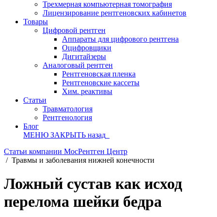
Трехмерная компьютерная томография
Лицензирование рентгеновских кабинетов
Товары
Цифровой рентген
Аппараты для цифрового рентгена
Оцифровщики
Дигитайзеры
Аналоговый рентген
Рентгеновская пленка
Рентгеновские кассеты
Хим. реактивы
Статьи
Травматология
Рентгенология
Блог
МЕНЮ
ЗАКРЫТЬ
назад
Статьи компании МосРентген Центр
/
Травмы и заболевания нижней конечности
Ложный сустав как исход
перелома шейки бедра