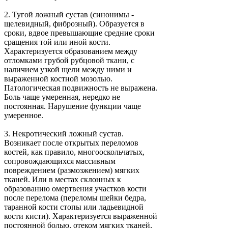
2.
Тугой ложный сустав (синонимы -
щелевидный, фиброзный). Образуется в
сроки, вдвое превышающие средние сроки
сращения той или иной кости.
Характеризуется образованием между
отломками грубой рубцовой ткани, с
наличием узкой щели между ними и
выраженной костной мозолью.
Патологическая подвижность не выражена.
Боль чаще умеренная, нередко не
постоянная. Нарушение функции чаще
умеренное.
3.
Некротический ложный сустав.
Возникает после открытых переломов
костей, как правило, многооскольчатых,
сопровождающихся массивным
повреждением (размозжением) мягких
тканей. Или в местах склонных к
образованию омертвения участков кости
после перелома (переломы шейки бедра,
таранной кости стопы или ладьевидной
кости кисти). Характеризуется выраженной
постоянной болью, отеком мягких тканей,