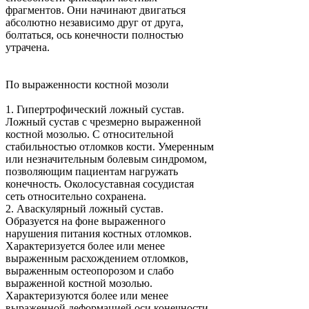
фрагментов. Они начинают двигаться
абсолютно независимо друг от друга,
болтаться, ось конечности полностью
утрачена.
По выраженности костной мозоли
1.
Гипертрофический ложный сустав.
Ложный сустав с чрезмерно выраженной
костной мозолью. С относительной
стабильностью отломков кости. Умеренным
или незначительным болевым синдромом,
позволяющим пациентам нагружать
конечность. Околосуставная сосудистая
сеть относительно сохранена.
2.
Аваскулярный ложный сустав.
Образуется на фоне выраженного
нарушения питания костных отломков.
Характеризуется более или менее
выраженным расхождением отломков,
выраженным остеопорозом и слабо
выраженной костной мозолью.
Характеризуются более или менее
выраженной деформацией оси конечности,