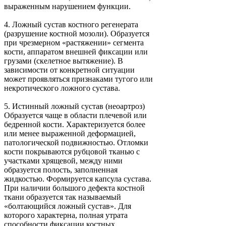
выраженным нарушением функции.
4.
Ложный сустав костного регенерата
(разрушение костной мозоли). Образуется
при чрезмерном «растяжении» сегмента
кости, аппаратом внешней фиксации или
грузами (скелетное вытяжение). В
зависимости от конкретной ситуации
может проявляться признаками тугого или
некротического ложного сустава.
5.
Истинный ложный сустав (неоартроз)
Образуется чаще в области плечевой или
бедренной кости. Характеризуется более
или менее выраженной деформацией,
патологической подвижностью. Отломки
кости покрываются рубцовой тканью с
участками хрящевой, между ними
образуется полость, заполненная
жидкостью. Формируется капсула сустава.
При наличии большого дефекта костной
ткани образуется так называемый
«болтающийся ложный сустав». Для
которого характерна, полная утрата
способности фиксации костных