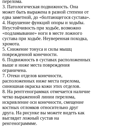
перелома.
3.
Патологическая подвижность. Она
может быть выражена в разной степени от
едва заметной, до «болтающегося сустава».
4.
Нарушение функций опоры и ходьбы.
Неустойчивость при ходьбе, возможно
«подламывание» ноги в месте ложного
сустава при ходьбе. Неуверенная походка,
хромота.
5.
Снижение тонуса и силы мышц
поврежденной конечности.
6.
Подвижность в суставах расположенных
выше и ниже места повреждения
ограничена.
7.
Отеки отделов конечности,
расположенных ниже места перелома,
синюшная окраска кожи этих отделов.
8.
На рентгенограммах отмечается наличие
четко выраженной линии перелома,
искривление оси конечности, смещение
костных отломков относительно друг
друга. На рисунке вы можете видеть как
выглядит ложный сустав на
ренгенограммме.