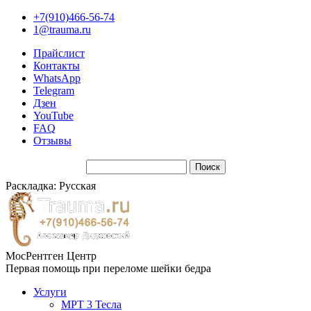
+7(910)466-56-74
1@trauma.ru
Прайслист
Контакты
WhatsApp
Telegram
Дзен
YouTube
FAQ
Отзывы
Раскладка: Русская
МосРентген Центр
Первая помощь при переломе шейки бедра
Услуги
МРТ 3 Тесла