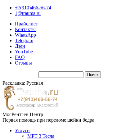
+7(910)466-56-74
1@trauma.ru
Прайслист
Контакты
WhatsApp
Telegram
Дзен
YouTube
FAQ
Отзывы
Раскладка: Русская
МосРентген Центр
Первая помощь при переломе шейки бедра
Услуги
МРТ 3 Тесла