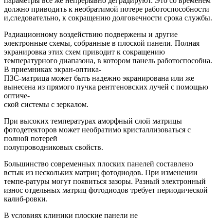
параметры все же непрерывно деградируют. Это со временем
должно приводить к необратимой потере работоспособности
и,следовательно, к сокращению долговечности срока службы.
Радиационному воздействию подвержены и другие
электронные схемы, собранные в плоской панели. Полная
экранировка этих схем приводит к сокращению
температурного диапазона, в котором панель работоспособна.
В приемниках экран-оптика-
ПЗС-матрица может быть надежно экранирована или же
вынесена из прямого пучка рентгеновских лучей с помощью
оптиче-
ской системы с зеркалом.
При высоких температурах аморфный слой матрицы
фотодетекторов может необратимо кристаллизоваться с
полной потерей
полупроводниковых свойств.
Большинство современных плоских панелей составлено
встык из нескольких матриц фотодиодов. При изменении
темпе-ратуры могут появиться зазоры. Разный электронный
износ отдельных матриц фотодиодов требует периодической
калиб-ровки.
В условиях клиники плоские панели не