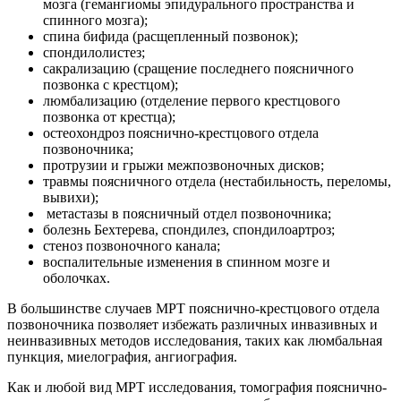
мозга (гемангиомы эпидурального пространства и
спинного мозга);
спина бифида (расщепленный позвонок);
спондилолистез;
сакрализацию (сращение последнего поясничного
позвонка с крестцом);
люмбализацию (отделение первого крестцового
позвонка от крестца);
остеохондроз пояснично-крестцового отдела
позвоночника;
протрузии и грыжи межпозвоночных дисков;
травмы поясничного отдела (нестабильность, переломы,
вывихи);
метастазы в поясничный отдел позвоночника;
болезнь Бехтерева, спондилез, спондилоартроз;
стеноз позвоночного канала;
воспалительные изменения в спинном мозге и
оболочках.
В большинстве случаев МРТ пояснично-крестцового отдела
позвоночника позволяет избежать различных инвазивных и
неинвазивных методов исследования, таких как люмбальная
пункция, миелография, ангиография.
Как и любой вид МРТ исследования, томография пояснично-