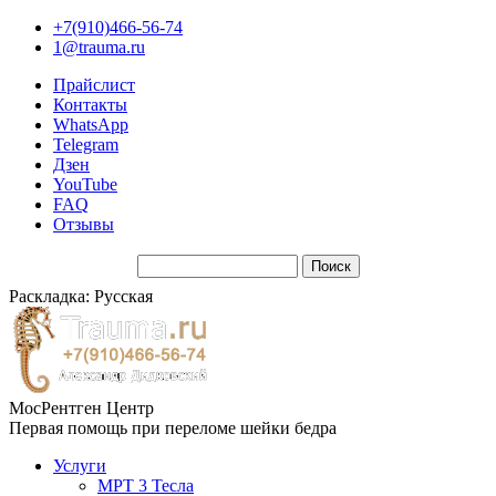
+7(910)466-56-74
1@trauma.ru
Прайслист
Контакты
WhatsApp
Telegram
Дзен
YouTube
FAQ
Отзывы
Раскладка: Русская
МосРентген Центр
Первая помощь при переломе шейки бедра
Услуги
МРТ 3 Тесла