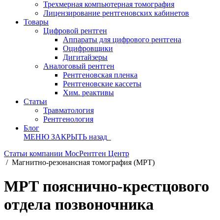
Трехмерная компьютерная томография
Лицензирование рентгеновских кабинетов
Товары
Цифровой рентген
Аппараты для цифрового рентгена
Оцифровщики
Дигитайзеры
Аналоговый рентген
Рентгеновская пленка
Рентгеновские кассеты
Хим. реактивы
Статьи
Травматология
Рентгенология
Блог
МЕНЮ
ЗАКРЫТЬ
назад
Статьи компании МосРентген Центр
/
Магнитно-резонансная томография (МРТ)
МРТ пояснично-крестцового
отдела позвоночника