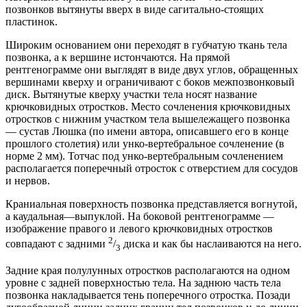
позвонков вытянуты вверх в виде сагитально-стоящих
пластинок.
Широким основанием они переходят в губчатую ткань тела
позвонка, а к вершине истончаются. На прямой
рентгенограмме они выглядят в виде двух углов, обращенных
вершинами кверху и ограничивают с боков межпозвонковый
диск. Вытянутые кверху участки тела носят название
крючковидных отростков. Место сочленения крючковидных
отростков с нижним участком тела вышележащего позвонка
— сустав Люшка (по имени автора, описавшего его в конце
прошлого столетия) или унко-вертебральное сочленение (в
норме 2 мм). Тотчас под унко-вертебральным сочленением
располагается поперечный отросток с отверстием для сосудов
и нервов.
Краниальная поверхность позвонка представляется вогнутой,
а каудальная—выпуклой. На боковой рентгенограмме —
изображение правого и левого крючковидных отростков
2
совпадают с задними
/
диска и как бы наслаиваются на него.
3
Задние края полулунных отростков располагаются на одном
уровне с задней поверхностью тела. На заднюю часть тела
позвонка накладывается тень поперечного отростка. Позади