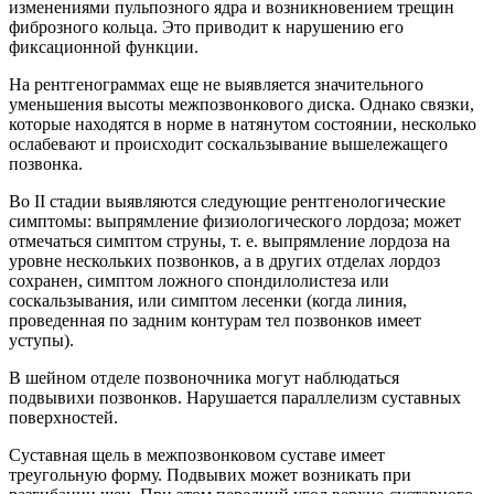
изменениями пульпозного ядра и возникновением трещин
фиброзного кольца. Это приводит к нарушению его
фиксационной функции.
На рентгенограммах еще не выявляется значительного
уменьшения высоты межпозвонкового диска. Однако связки,
которые находятся в норме в натянутом состоянии, несколько
ослабевают и происходит соскальзывание вышележащего
позвонка.
Во II стадии выявляются следующие рентгенологические
симптомы: выпрямление физиологического лордоза; может
отмечаться симптом струны, т. е. выпрямление лордоза на
уровне нескольких позвонков, а в других отделах лордоз
сохранен, симптом ложного спондилолистеза или
соскальзывания, или симптом лесенки (когда линия,
проведенная по задним контурам тел позвонков имеет
уступы).
В шейном отделе позвоночника могут наблюдаться
подвывихи позвонков. Нарушается параллелизм суставных
поверхностей.
Суставная щель в межпозвонковом суставе имеет
треугольную форму. Подвывих может возникать при