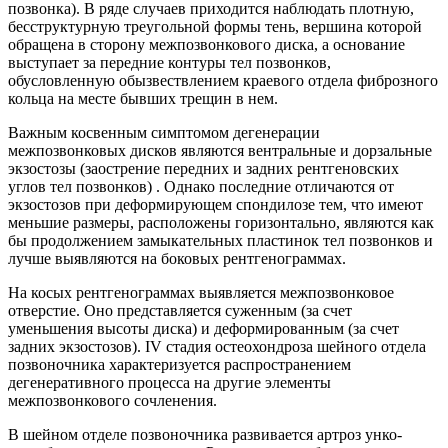
позвонка). В ряде случаев приходится наблюдать плотную,
бесструктурную треугольной формы тень, вершина которой
обращена в сторону межпозвонкового диска, а основание
выступает за передние контуры тел позвонков,
обусловленную обызвествлением краевого отдела фиброзного
кольца на месте бывших трещин в нем.
Важным косвенным симптомом дегенерации
межпозвонковых дисков являются вентральные и дорзальные
экзостозы (заострение передних и задних рентгеновских
углов тел позвонков) . Однако последние отличаются от
экзостозов при деформирующем спондилозе тем, что имеют
меньшие размеры, расположены горизонтально, являются как
бы продолжением замыкательных пластинок тел позвонков и
лучше выявляются на боковых рентгенограммах.
На косых рентгенограммах выявляется межпозвонковое
отверстие. Оно представляется суженным (за счет
уменьшения высоты диска) и деформированным (за счет
задних экзостозов). IV стадия остеохондроза шейного отдела
позвоночника характеризуется распространением
дегенеративного процесса на другие элементы
межпозвонкового сочленения.
В шейном отделе позвоночника развивается артроз унко-