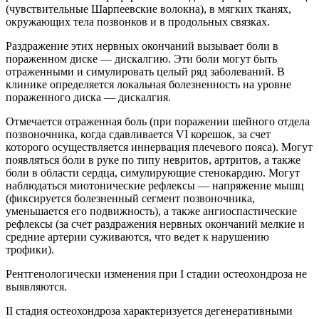
(чувствительные Шарпеевские волокна), в мягких тканях,
окружающих тела позвонков и в продольных связках.
Раздражение этих нервных окончаний вызывает боли в
пораженном диске — дискалгию. Эти боли могут быть
отраженными и симулировать целый ряд заболеваний. В
клинике определяется локальная болезненность на уровне
пораженного диска — дискалгия.
Отмечается отраженная боль (при поражении шейного отдела
позвоночника, когда сдавливается VI корешок, за счет
которого осуществляется иннервация плечевого пояса). Могут
появляться боли в руке по типу невритов, артритов, а также
боли в области сердца, симулирующие стенокардию. Могут
наблюдаться миотонические рефлексы — напряжение мышц
(фиксируется болезненный сегмент позвоночника,
уменьшается его подвижность), а также ангиоспастические
рефлексы (за счет раздражения нервных окончаний мелкие и
средние артерии суживаются, что ведет к нарушению
трофики).
Рентгенологически изменения при I стадии остеохондроза не
выявляются.
II стадия остеохондроза характеризуется дегенеративными