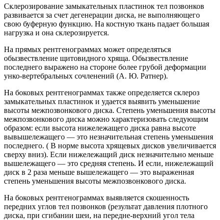
Склерозирование замыкательных пластинок тел позвонков
развивается за счет дегенерации диска, не выполняющего
свою буферную функцию. На костную ткань падает большая
нагрузка и она склерозируется.
На прямых рентгенограммах может определяться
обызвествление щитовидного хряща. Обызвествление
последнего выражено на стороне более грубой деформации
унко-вертебральных сочленений (А. Ю. Ратнер).
На боковых рентгенограммах также определяется склероз
замыкательных пластинок и удается выявить уменьшение
высоты межпозвонкового диска. Степень уменьшения высоты
межпозвонкового диска можно характеризовать следующим
образом: если высота нижележащего диска равна высоте
вывышележащего — это незначительная степень уменьшения
последнего. ( В норме высота хрящевых дисков увеличивается
сверху вниз). Если нижележащий диск незначительно меньше
вышележащего — это средняя степень. И если, нижележащий
диск в 2 раза меньше вышележащего — это выраженная
степень уменьшения высоты межпозвонкового диска.
На боковых рентгенограммах выявляется скошенность
передних углов тел позвонков (результат давления плотного
диска, при сгибании шеи, на передне-верхний угол тела