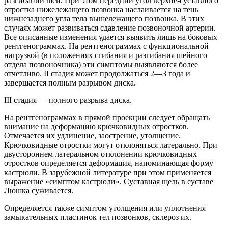
разгибании шеи. При этом передний угол верхне-суставного
отростка нижележащего позвонка наслаивается на тень
нижнезаднего угла тела вышележащего позвонка. В этих
случаях может развиваться сдавление позвоночной артерии.
Все описанные изменения удается выявить лишь на боковых
рентгенограммах. На рентгенограммах с функциональной
нагрузкой (в положениях сгибания и разгибания шейного
отдела позвоночника) эти симптомы выявляются более
отчетливо. II стадия может продолжаться 2—3 года и
завершается полным разрывом диска.
III стадия — полного разрыва диска.
На рентгенограммах в прямой проекции следует обращать
внимание на деформацию крючковидных отростков.
Отмечается их удлинение, заострение, утолщение.
Крючковидные отростки могут отклоняться латерально. При
двустороннем латеральном отклонении крючковидных
отростков определяется деформация, напоминающая форму
кастрюли. В зарубежной литературе при этом применяется
выражение «симптом кастрюли». Суставная щель в суставе
Люшка суживается.
Определяется также симптом утолщения или уплотнения
замыкательных пластинок тел позвонков, склероз их.