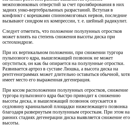
межпозвонковых отверстий за счет пролябирования в них
задних унко-вертебральнных разрастаний. Вступая в
конфликт с корешками спинномозговых нервов, последние
вызывают синдром их компрессии, т. е. шейный радикулит.
Следует отметить, что положение полулунных отростков
может влиять на степень снижения высоты диска при
остеохондрозе.
При их вертикальном положении, при снижении тургора
пульпозного ядра, вышележащий позвонок не может
опуститься, он как бы опирается на полулунные отростки.
Развивается артроз в суставе Люшка, а высота диска на
рентгенограммах может длительно оставаться обычной, хотя
имеет место его выраженная дегенерация.
При косом расположении полулунных отростков, снижение
тургора пульпозного ядра быстро приводит к снижению
высоты диска, и вышележащий позвонок опускается в
седловину краниальной площадки нижележащего позвонка
благодаря развернутым полулунным отросткам. При этом на
ранних стадиях дегенерации диска выявляется снижение его
высоты.