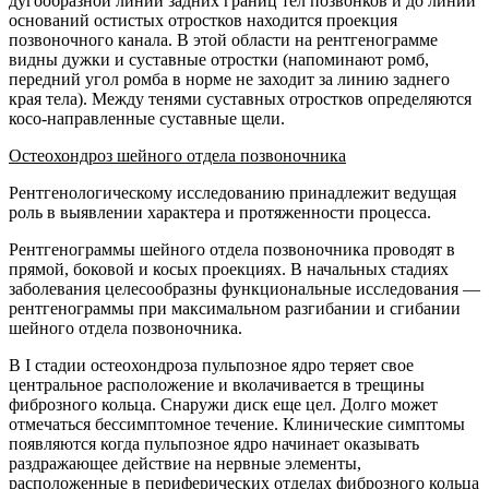
дугообразной линии задних границ тел позвонков и до линии
оснований остистых отростков находится проекция
позвоночного канала. В этой области на рентгенограмме
видны дужки и суставные отростки (напоминают ромб,
передний угол ромба в норме не заходит за линию заднего
края тела). Между тенями суставных отростков определяются
косо-направленные суставные щели.
Остеохондроз шейного отдела позвоночника
Рентгенологическому исследованию принадлежит ведущая
роль в выявлении характера и протяженности процесса.
Рентгенограммы шейного отдела позвоночника проводят в
прямой, боковой и косых проекциях. В начальных стадиях
заболевания целесообразны функциональные исследования —
рентгенограммы при максимальном разгибании и сгибании
шейного отдела позвоночника.
В I стадии остеохондроза пульпозное ядро теряет свое
центральное расположение и вколачивается в трещины
фиброзного кольца. Снаружи диск еще цел. Долго может
отмечаться бессимптомное течение. Клинические симптомы
появляются когда пульпозное ядро начинает оказывать
раздражающее действие на нервные элементы,
расположенные в периферических отделах фиброзного кольца