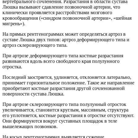
вертебрального сочленения. Разрастания в области сустава
Люшка вызывают сдавление позвоночной артерии, что
клинически проявляется расстройствами мозгового
кровообращения («синдром позвоночной артерии», «шейная
мигрень»).
На прямых рентгенограммах может определяться артроз в
суставе Люшка двух типов: артроз деформирующего типа и
артроз склерозирующего типа.
При артрозе деформирующего типа костные разрастания
развиваются вдоль всего свободного края полулунного
отростка.
Последний заостряется, удлиняется, отклоняется латерально,
принимает горизонтальное положение. Такое же направление
приобретают костные разрастания другой сочленованной
поверхности сустава Люшка.
При артрозе склерозирующего типа полулунный отросток
увеличивается, становится круглым, массивным, структура
его уплотняется, костные разрастания в отростке отсутствуют.
Они формируются вокруг суставных площадок в теле
вышележащих позвонков.
На косых рентгенограммах выявляется сужение