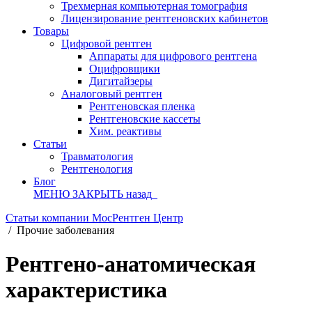
Трехмерная компьютерная томография
Лицензирование рентгеновских кабинетов
Товары
Цифровой рентген
Аппараты для цифрового рентгена
Оцифровщики
Дигитайзеры
Аналоговый рентген
Рентгеновская пленка
Рентгеновские кассеты
Хим. реактивы
Статьи
Травматология
Рентгенология
Блог
МЕНЮ
ЗАКРЫТЬ
назад
Статьи компании МосРентген Центр
/
Прочие заболевания
Рентгено-анатомическая
характеристика