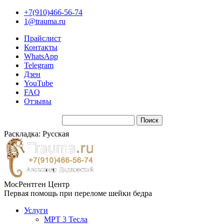
+7(910)466-56-74
1@trauma.ru
Прайслист
Контакты
WhatsApp
Telegram
Дзен
YouTube
FAQ
Отзывы
Раскладка: Русская
МосРентген Центр
Первая помощь при переломе шейки бедра
Услуги
МРТ 3 Тесла