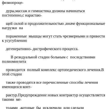
физиопроце-
дуры,массаж и гимнастика должны начинаться
постепенно,с нарастаю-
щей силой и продолжительностью ,иначе функциональные
нагрузки
на
пораженные
мышцы могут стать чрезмерными и привести
к усугублению
дегенеративно- дистрофического процесса.
В резидуальной стадии больным с
последствиями
полиомиелита
проводится
полный комплекс ортопедического лечения.В
этой стадии
также проводятся все перечисленные способы лечения
имеющихся конт-
рактур.Предупреждение новых контрактур осуществляется
такими
ме-
тодами
,которые
бы
исключили
или сделали