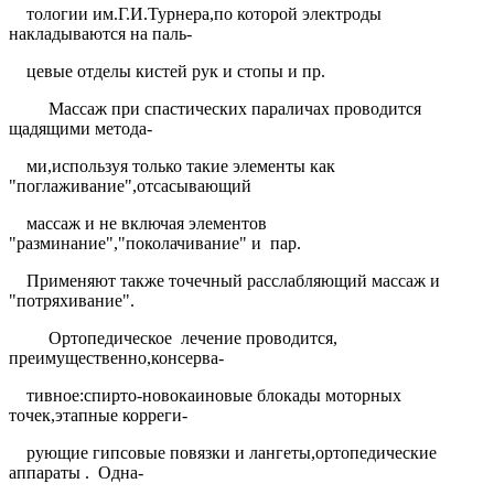
тологии им.Г.И.Турнера,по которой электроды
накладываются на паль-
цевые отделы кистей рук и стопы и пр.
Массаж при спастических параличах проводится
щадящими метода-
ми,используя только такие элементы как
"поглаживание",отсасывающий
массаж и не включая элементов
"разминание","поколачивание" и
пар.
Применяют также точечный расслабляющий массаж и
"потряхивание".
Ортопедическое
лечение проводится,
преимущественно,консерва-
тивное:спирто-новокаиновые блокады моторных
точек,этапные корреги-
рующие гипсовые повязки и лангеты,ортопедические
аппараты .
Одна-