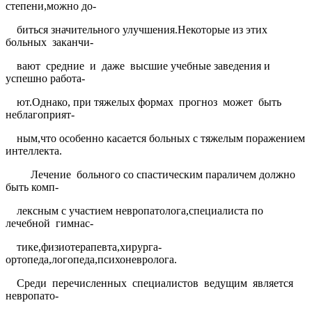
степени,можно до-
биться значительного улучшения.Некоторые из этих
больных
заканчи-
вают
средние
и
даже
высшие учебные заведения и
успешно работа-
ют.Однако, при тяжелых формах
прогноз
может
быть
неблагоприят-
ным,что особенно касается больных с тяжелым поражением
интеллекта.
Лечение
больного со спастическим параличем должно
быть комп-
лексным с участием невропатолога,специалиста по
лечебной
гимнас-
тике,физиотерапевта,хирурга-
ортопеда,логопеда,психоневролога.
Среди
перечисленных
специалистов
ведущим
является
невропато-