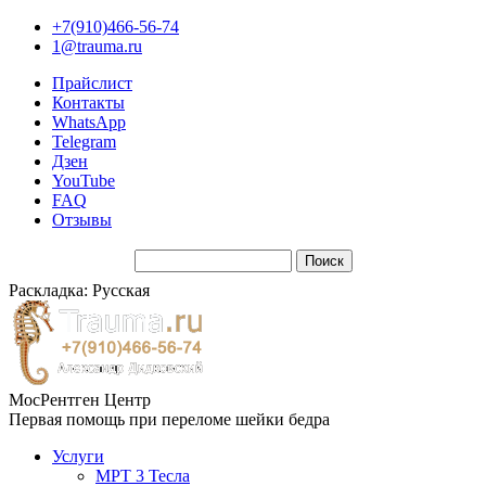
+7(910)466-56-74
1@trauma.ru
Прайслист
Контакты
WhatsApp
Telegram
Дзен
YouTube
FAQ
Отзывы
Раскладка: Русская
МосРентген Центр
Первая помощь при переломе шейки бедра
Услуги
МРТ 3 Тесла