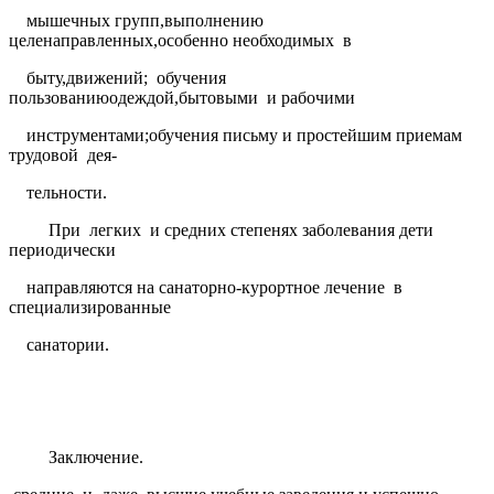
мышечных групп,выполнению
целенаправленных,особенно необходимых
в
быту,движений;
обучения
пользованиюодеждой,бытовыми
и рабочими
инструментами;обучения письму и простейшим приемам
трудовой
дея-
тельности.
При
легких
и средних степенях заболевания дети
периодически
направляются на санаторно-курортное лечение
в
специализированные
санатории.
Заключение.