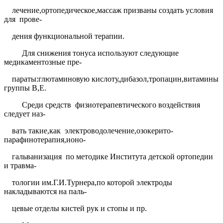
лечение,ортопедическое,массаж призваны создать условия
для
прове-
дения функциональной терапии.
Для снижения тонуса используют следующие
медикаментозные пре-
параты:глютаминовую кислоту,дибазол,тропацин,витамины
группы В,Е.
Среди средств
физиотерапевтического воздействия
следует наз-
вать такие,как
электроводолечение,озокерито-
парафинотерапия,ионо-
гальванизация
по методике Института детской ортопедии
и травма-
тологии им.Г.И.Турнера,по которой электроды
накладываются на паль-
цевые отделы кистей рук и стопы и пр.