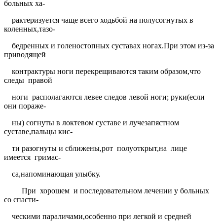
больных ха-
рактеризуется чаще всего ходьбой на полусогнутых в
коленных,тазо-
бедренных и голеностопных суставах ногах.При этом из-за
приводящей
контрактуры ноги перекрещиваются таким образом,что
следы
правой
ноги
располагаются левее следов левой ноги; руки(если
они пораже-
ны) согнуты в локтевом суставе и лучезапястном
суставе,пальцы кис-
ти разогнуты и сближены,рот
полуоткрыт,на
лице
имеется
гримас-
са,напоминающая улыбку.
При
хорошем
и последовательном лечении у больных
со спасти-
ческими параличами,особенно при легкой и средней