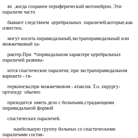
ях
,когда сохранен периферический мотонейрон. Эти
параличи часто
бывают следствием
церебральных
параличей,которые,как
известно,
могут носить пирамидальный,экстрапирамидальный или
можжечковый ха-
рактер.При
*пирмидальном характере церебральных
параличей развива-
ются спастические параличи; при экстрапирамидальном
варианте - ги-
перкинезы;при можжечковом - атаксия. Т.о. хирургу-
ортопеду
обычно
приходится
иметь дело с больными,страдающими
пирамидальной формой
спастических параличей.
наибольшую группу больных со спастическими
параличами состав-