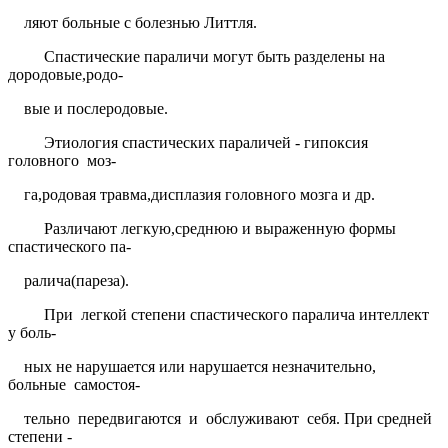
ляют больные с болезнью Литтля.
Спастические параличи могут быть разделены на
дородовые,родо-
вые и послеродовые.
Этиология спастических параличей - гипоксия
головного
моз-
га,родовая травма,дисплазия головного мозга и др.
Различают легкую,среднюю и выраженную формы
спастического па-
ралича(пареза).
При
легкой степени спастического паралича интеллект
у боль-
ных не нарушается или нарушается незначительно,
больные
самостоя-
тельно
передвигаются
и
обслуживают
себя. При средней
степени -