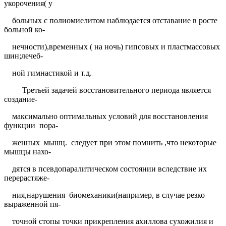
укорочения( у
больных с полиомиелитом наблюдается отставание в росте
больной ко-
нечности),временных ( на ночь) гипсовых и пластмассовых
шин;лечеб-
ной гимнастикой и т.д.
Третьей задачей восстановительного периода является
создание-
максимально оптимальных условий для восстановления
функции
пора-
женных
мышц.
следует при этом помнить ,что некоторые
мышцы нахо-
дятся в псевдопаралитическом состоянии вследствие их
перерастяже-
ния,нарушения
биомеханики(например, в случае резко
выраженной пя-
точной стопы точки прикрепления ахиллова сухожилия и