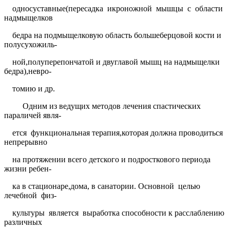
односуставные(пересадка
икроножной
мышцы
с
области
надмыщелков
бедра на подмыщелковую область большеберцовой кости и
полусухожиль-
ной,полуперепончатой и двуглавой мышц на надмыщелки
бедра),невро-
томию и др.
Одним из ведущих методов лечения спастических
параличей явля-
ется
функциональная терапия,которая должна проводиться
непрерывно
на протяжении всего детского и подросткового периода
жизни ребен-
ка в стационаре,дома, в санатории. Основной
целью
лечебной
физ-
культуры
является
выработка способности к расслаблению
различных