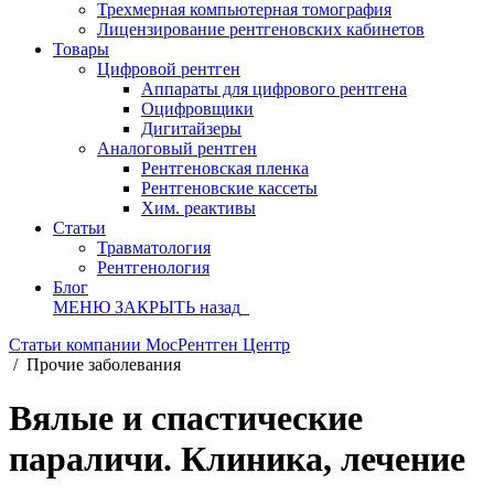
Трехмерная компьютерная томография
Лицензирование рентгеновских кабинетов
Товары
Цифровой рентген
Аппараты для цифрового рентгена
Оцифровщики
Дигитайзеры
Аналоговый рентген
Рентгеновская пленка
Рентгеновские кассеты
Хим. реактивы
Статьи
Травматология
Рентгенология
Блог
МЕНЮ
ЗАКРЫТЬ
назад
Статьи компании МосРентген Центр
/
Прочие заболевания
Вялые и спастические
параличи. Клиника, лечение