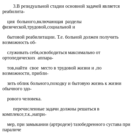
3.В резидуальной стадии основной задачей является
реабилита-
ция
больного,включающая
разделы
физической,трудовой,социальной и
бытовой реабилитации. Т.е. больной должен получить
возможность об-
служивать себя,освободиться максимально от
ортопедических
аппара-
тов,найти
свое
место в трудовой жизни и ,по
возможности, прибли-
зить облик больного,походку и бытовую жизнь к жизни
обычного здо-
рового человека.
перечисленные задачи должны решаться в
комплексе,т.к.,напри-
мер, при замыкании (артродезе) тазобедренного сустава при
параличе