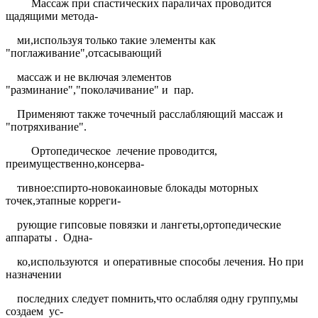
Массаж при спастических параличах проводится
щадящими метода-
ми,используя только такие элементы как
"поглаживание",отсасывающий
массаж и не включая элементов
"разминание","поколачивание" и
пар.
Применяют также точечный расслабляющий массаж и
"потряхивание".
Ортопедическое
лечение проводится,
преимущественно,консерва-
тивное:спирто-новокаиновые блокады моторных
точек,этапные корреги-
рующие гипсовые повязки и лангеты,ортопедические
аппараты .
Одна-
ко,используются
и оперативные способы лечения. Но при
назначении
последних следует помнить,что ослабляя одну группу,мы
создаем
ус-