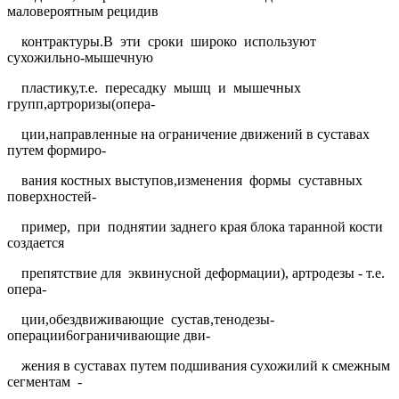
маловероятным рецидив
контрактуры.В
эти
сроки
широко
используют
сухожильно-мышечную
пластику,т.е.
пересадку
мышц
и
мышечных
групп,артроризы(опера-
ции,направленные на ограничение движений в суставах
путем формиро-
вания костных выступов,изменения
формы
суставных
поверхностей-
пример,
при
поднятии заднего края блока таранной кости
создается
препятствие для
эквинусной деформации), артродезы - т.е.
опера-
ции,обездвиживающие
сустав,тенодезы-
операции6ограничивающие дви-
жения в суставах путем подшивания сухожилий к смежным
сегментам
-