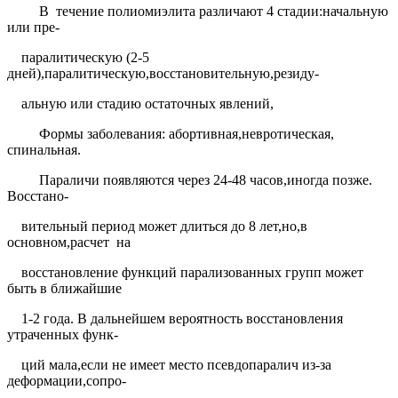
В
течение полиомиэлита различают 4 стадии:начальную
или пре-
паралитическую (2-5
дней),паралитическую,восстановительную,резиду-
альную или стадию остаточных явлений,
Формы заболевания: абортивная,невротическая,
спинальная.
Параличи появляются через 24-48 часов,иногда позже.
Восстано-
вительный период может длиться до 8 лет,но,в
основном,расчет
на
восстановление функций парализованных групп может
быть в ближайшие
1-2 года. В дальнейшем вероятность восстановления
утраченных функ-
ций мала,если не имеет место псевдопаралич из-за
деформации,сопро-