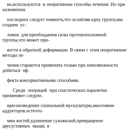
ко,используются
и оперативные способы лечения. Но при
назначении
последних следует помнить,что ослабляя одну группу,мы
создаем
ус-
ловия
для преобладания силы противоположной
группы,что может при-
вести к обратной деформации. В связи с этим оперативные
методы ле-
чения стараются применять только при невозможности
добиться
эф-
фекта консервативными способами.
Среди
операций
при спастических параличах
применяют следую-
щие:низведение спинальной мускулатуры,миотомию
аддукторов,остеото-
мии костей,удлинение сухожилий,превращение
двусуставных
мышц
в