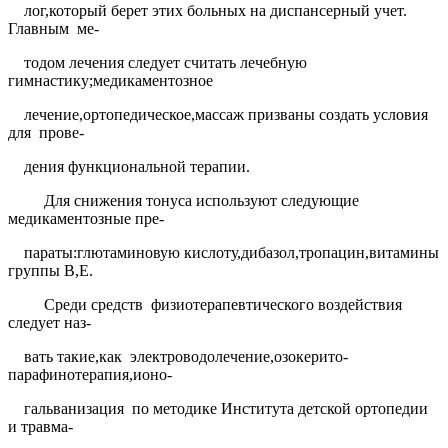
лог,который берет этих больных на диспансерный учет.
Главным
ме-
тодом лечения следует считать лечебную
гимнастику;медикаментозное
лечение,ортопедическое,массаж призваны создать условия
для
прове-
дения функциональной терапии.
Для снижения тонуса используют следующие
медикаментозные пре-
параты:глютаминовую кислоту,дибазол,тропацин,витамины
группы В,Е.
Среди средств
физиотерапевтического воздействия
следует наз-
вать такие,как
электроводолечение,озокерито-
парафинотерапия,ионо-
гальванизация
по методике Института детской ортопедии
и травма-