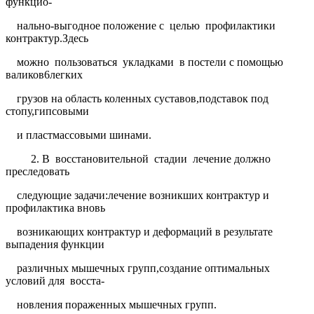
функцио-
нально-выгодное положение с
целью
профилактики
контрактур.Здесь
можно
пользоваться
укладками
в постели с помощью
валиков6легких
грузов на область коленных суставов,подставок под
стопу,гипсовыми
и пластмассовыми шинами.
2. В
восстановительной
стадии
лечение должно
преследовать
следующие задачи:лечение возникших контрактур и
профилактика вновь
возникающих контрактур и деформаций в результате
выпадения функции
различных мышечных групп,создание оптимальных
условий для
восста-
новления пораженных мышечных групп.