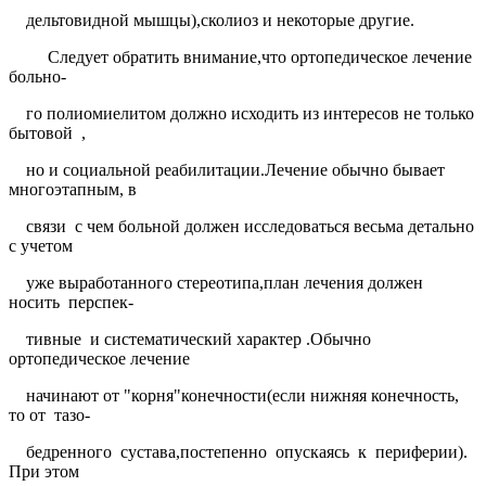
дельтовидной мышцы),сколиоз и некоторые другие.
Следует обратить внимание,что ортопедическое лечение
больно-
го полиомиелитом должно исходить из интересов не только
бытовой
,
но и социальной реабилитации.Лечение обычно бывает
многоэтапным, в
связи
с чем больной должен исследоваться весьма детально
с учетом
уже выработанного стереотипа,план лечения должен
носить
перспек-
тивные
и систематический характер .Обычно
ортопедическое лечение
начинают от "корня"конечности(если нижняя конечность,
то от
тазо-
бедренного
сустава,постепенно
опускаясь
к
периферии).
При этом