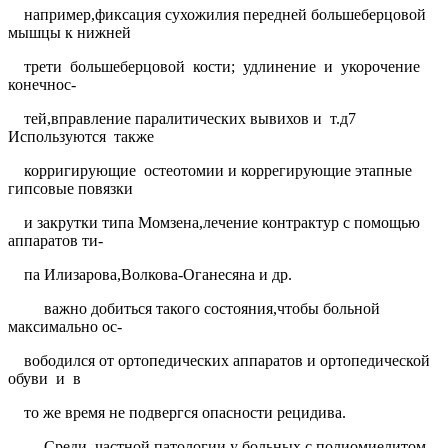
например,фиксация сухожилия передней большеберцовой
мышцы к нижней
трети
большеберцовой
кости;
удлинение
и
укорочение
конечнос-
тей,вправление паралитических вывихов и
т.д7
Используются
также
корригирующие
остеотомии и коррегирующие этапные
гипсовые повязки
и закрутки типа Момзена,лечение контрактур с помощью
аппаратов ти-
па Илизарова,Волкова-Оганесяна и др.
важно добиться такого состояния,чтобы больной
максимально ос-
вободился от ортопедических аппаратов и ортопедической
обуви
и
в
то же время не подвергся опасности рецидива.
Среди
частной патологии у больных с полиомиелитом