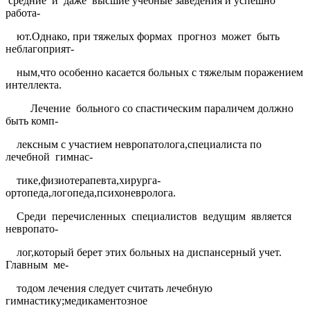
средние
и
даже
высшие учебные заведения и успешно
работа-
ют.Однако, при тяжелых формах
прогноз
может
быть
неблагоприят-
ным,что особенно касается больных с тяжелым поражением
интеллекта.
Лечение
больного со спастическим параличем должно
быть комп-
лексным с участием невропатолога,специалиста по
лечебной
гимнас-
тике,физиотерапевта,хирурга-
ортопеда,логопеда,психоневролога.
Среди
перечисленных
специалистов
ведущим
является
невропато-
лог,который берет этих больных на диспансерный учет.
Главным
ме-
тодом лечения следует считать лечебную
гимнастику;медикаментозное