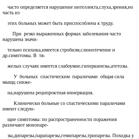
часто определяется нарушение интеллекта,слуха,зрения,но
часть из
этих больных может быть приспособлена к труду.
При
резко выраженных формах заболевания часто
нарушена значи-
тельно психика,имеется стробизм,слюнотечение и
др.симптомы. В
тя-
желых случаях имеется слабоумие,гиперкинезы,атетозы.
У
больных
спастическим
параличами
общая сила
мыщц сниже-
на,нарушена реципроктная иннервация.
Клинически больные со спастическими параличами
имеют следую-
щие симптомы: по распространенности поражения
различают монопаре-
зы,дипарезы,парапарезы,гемипарезы,трипарезы. Походка у