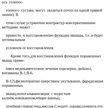
ось
голенос-
топного
сустава
могут
оказаться почти на одной прямой
линии). В
этом случае устранение контрактур консервативными
методами
может
привести
к восстановлению функции мышцы, т.е. и будет
оптимальным
условием ее восстановления.
Кроме того,для восстановления функции пораженных
мышц приме-
няют медикаментозное лечение (прозерин, дибазол,
витамины В-1,В-6,
В-12),физиотерапию (шерстяное укутывание, фарадизация
пораженных
мышц,ионогальванизация
с иодистым
калием,новокаином,общие ванны),
лечебная гимнастика,массаж.Следует ,однако,помнить,что