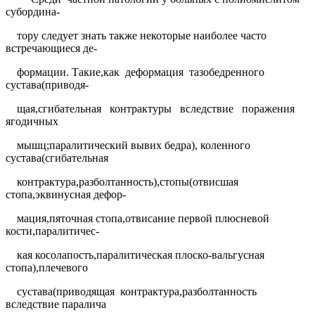
субордина-
тору следует знать также некоторые наиболее часто
встречающиеся де-
формации. Такие,как
деформация
тазобедренного
сустава(приводя-
щая,сгибательная
контрактуры
вследствие
поражения
ягодичных
мышц;паралитический вывих бедра), коленного
сустава(сгибательная
контрактура,разболтанность),стопы(отвисшая
стопа,эквинусная дефор-
мация,пяточная стопа,отвисание первой плюсневой
кости,паралитичес-
кая косолапость,паралитическая плоско-вальгусная
стопа),плечевого
сустава(приводящая
контрактура,разболтанность
вследствие паралича