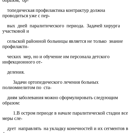
образом,
ор-
топедическая профилактика контрактур должна
проводиться уже с пер-
вых
дней
паралитического
периода.
Задачей хирурга
участковой и
сельской районной больницы является не только
знание
профилакти-
ческих
мер, но и обучение им персонала детского
инфекционного от-
деления.
Задачи ортопедического лечения больных
полиомиелитом по
ста-
диям заболевания можно сформулировать следующим
образом:
1.В остром периоде в начале паралитической стадии все
меры сле-
дует
направлять
на укладку конечностей и их сегментов в