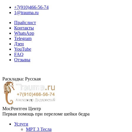
+7(910)466-56-74
1@trauma.ru
Прайслист
Контакты
WhatsApp
Telegram
Дзен
YouTube
FAQ
Отзывы
Раскладка: Русская
МосРентген Центр
Первая помощь при переломе шейки бедра
Услуги
МРТ 3 Тесла