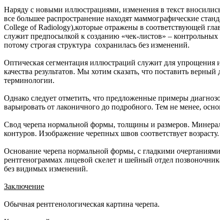
Наряду с новыми иллюстрациями, изменения в текст вносились 
все большее распространение находят маммографические станда
College of Radiology),которые отражены в соответствующей гл
служит предпосылкой к созданию «чек-листов» – контрольных
потому строгая структура сохранилась без изменений.
Оптическая сегментация иллюстраций служит для упрощения и
качества результатов. Мы хотим сказать, что поставить верный
терминологии.
Однако следует отметить, что предложенные примеры диагнозо
варьировать от лаконичного до подробного. Тем не менее, осно
Свод черепа нормальной формы, толщины и размеров. Минераль
контуров. Изображение черепных швов соответствует возрасту.
Основание черепа нормальной формы, с гладкими очертаниями,
рентгенограммах лицевой скелет и шейный отдел позвоночник
без видимых изменений.
Заключение
Обычная рентгенологическая картина черепа.