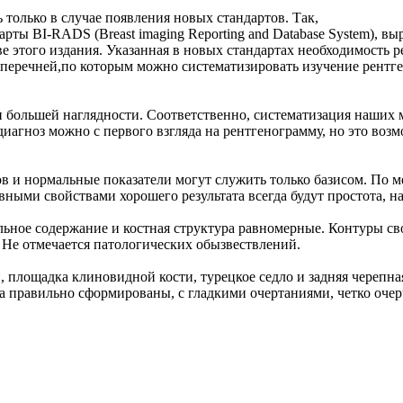
только в случае появления новых стандартов. Так,
рты BI-RADS (Breast imaging Reporting and Database System), 
аве этого издания. Указанная в новых стандартах необходимость
 перечней,по которым можно систематизировать изучение рентг
 большей наглядности. Соответственно, систематизация наших
 диагноз можно с первого взгляда на рентгенограмму, но это воз
в и нормальные показатели могут служить только базисом. По 
вными свойствами хорошего результата всегда будут простота, на
ное содержание и костная структура равномерные. Контуры сво
 Не отмечается патологических обызвествлений.
 площадка клиновидной кости, турецкое седло и задняя черепн
а правильно сформированы, с гладкими очертаниями, четко оч