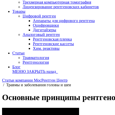
Трехмерная компьютерная томография
Лицензирование рентгеновских кабинетов
Товары
Цифровой рентген
Аппараты для цифрового рентгена
Оцифровщики
Дигитайзеры
Аналоговый рентген
Рентгеновская пленка
Рентгеновские кассеты
Хим. реактивы
Статьи
Травматология
Рентгенология
Блог
МЕНЮ
ЗАКРЫТЬ
назад
Статьи компании МосРентген Центр
/
Травмы и заболевания головы и шеи
Основные принципы рентгено