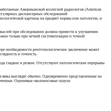
выработанные Американской коллегией радиологов (American
 регулярных диспансерных обследований
енологической картины на предмет нормы или патологии, и
 мыслей при обследовании должна привести к улучшению
можно только при четкой систематизации и точной
мере необходимости рентгенологическое заключение может
глядность и точность.
да гладкие и резкие. Отсутствуют патологические перерывы
ая ямка выглядят обычно. Одновременно представленные на
ерченные. Оценимые околоносовые пазухи