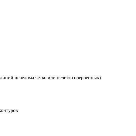
 линий перелома четко или нечетко очерченных)
контуров