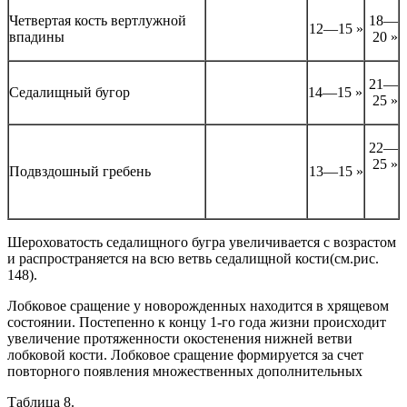
Четвертая кость вертлужной
18—
12—15 »
впадины
20 »
21—
Седалищный бугор
14—15 »
25 »
22—
25 »
Подвздошный гребень
13—15 »
Шероховатость седалищного бугра увеличивается с возрастом
и распространяется на всю ветвь седалищной кости(см.рис.
148).
Лобковое сращение у новорожденных находится в хрящевом
состоянии. Постепенно к концу 1-го года жизни происходит
увеличение протяженности окостенения нижней ветви
лобковой кости. Лобковое сращение формируется за счет
повторного появления множественных дополнительных
Таблица 8.