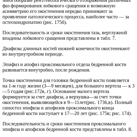
Многообразие рентгенологического отображения различных
фаз формирования лобкового сращения и возможную
асимметрию его окостенения нередко принимают за
проявление патологического процесса, наиболее часто — за
остеохондропатию (рис. 175б).
Последовательность и сроки окостенения таза, вертлужной
впадины лобкового сращения представлены в табл. 7.
Диафизы длинных костей нижней конечности окостеневают
во внутриутробном периоде.
Эпифиз и апофиз проксимального отдела бедренной кости
развивается внеутробно, после рождения.
Точка окостенения для головки бедренной кости появляется
на 1-м году жизни (3—9 месяцев), для большого вертела — к 3
—5 годам (рис.172в, г). Основание малого вертела
формируется за счет диафиза, а верхушка—за счет точки
окостенения, выявляющейся в 9—11лет(рис. 1736,в). Полный
синостоз эпифиза и апофизов проксимального конца
бедренной кости наступает в 17—20 лет (рис. 175в; рис. 174).
Последовательность и сроки окостенения проксимального
эпифиза и апофизов бедренной кости представлены в табл. 8.