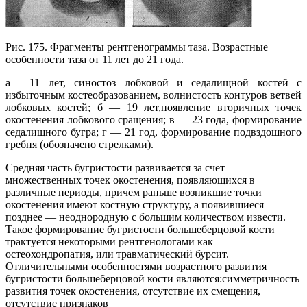
Рис. 175. Фрагменты рентгенограммы таза. Возрастные
особенности таза от 11 лет до 21 года.
а —11 лет, синостоз лобковой и седалищной костей с
избыточным костеобразованием, волнистость контуров ветвей
лобковых костей; б — 19 лет,появление вторичных точек
окостенения лобкового сращения; в — 23 года, формирование
седалищного бугра; г — 21 год, формирование подвздошного
гребня (обозначено стрелками).
Средняя часть бугристости развивается за счет
множественных точек окостенения, появляющихся в
различные периоды, причем раньше возникшие точки
окостенения имеют костную структуру, а появившиеся
позднее — неоднородную с большим количеством извести.
Такое формирование бугристости большеберцовой кости
трактуется некоторыми рентгенологами как
остеохондропатия, или травматический бурсит.
Отличительными особенностями возрастного развития
бугристости большеберцовой кости являются:симметричность
развития точек окостенения, отсутствие их смещения,
отсутствие признаков