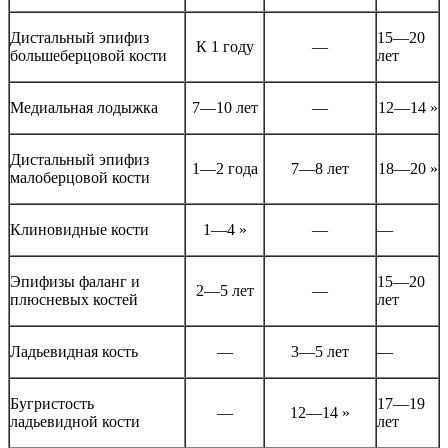
Дистальный эпифиз
15—20
К 1 году
—
большеберцовой кости
лет
Медиальная лодыжка
7—10 лет
—
12—14 »
Дистальный эпифиз
1—2 года
7—8 лет
18—20 »
малоберцовой кости
Клиновидные кости
1—4 »
—
—
Эпифизы фаланг и
15—20
2—5 лет
—
плюсневых костей
лет
Ладьевидная кость
—
3—5 лет
—
Бугристость
17—19
—
12—14 »
ладьевидной кости
лет