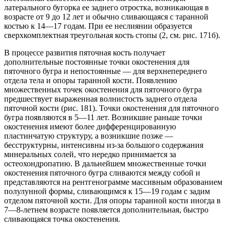
латерального бугорка ее заднего отростка, возникающая в
возрасте от 9 до 12 лет и обычно сливающаяся с таранной
костью к 14—17 годам. При ее неслиянии образуется
сверхкомплектная треугольная кость стопы (2, см. рис. 171б).
В процессе развития пяточная кость получает
дополнительные постоянные точки окостенения для
пяточного бугра и непостоянные — для верхнепереднего
отдела тела и опоры таранной кости. Появлению
множественных точек окостенения для пяточного бугра
предшествует выраженная волнистость заднего отдела
пяточной кости (рис. 181). Точки окостенения для пяточного
бугра появляются в 5—11 лет. Возникшие раньше точки
окостенения имеют более дифференцированную
пластинчатую структуру, а возникшие позже —
бесструктурны, интенсивны из-за большого содержания
минеральных солей, что нередко принимается за
остеохондропатию. В дальнейшем множественные точки
окостенения пяточного бугра сливаются между собой и
представляются на рентгенограмме массивным образованием
полулунной формы, сливающимся к 15—19 годам с задим
отделом пяточной кости. Для опоры таранной кости иногда в
7—8-летнем возрасте появляется дополнительная, быстро
сливающаяся точка окостенения.