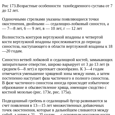
Рис 173.Возрастные особенности тазобедренного сустава от 7
до 12 лет.
Одиночными стрелками указаны появляющиеся точки
окостенения, двойными — седалищно-лобковый синостоз, а
— 7—8 лет, 6 — 9 лет, в — 10 лет, г — 12 лет
Волнистость контуров вертлужной впадины и четвертой
кости вертлужной впадины прослеживается до периода
синостоза, наступающего в области вертлужной впадины к 18
—20 годам.
Синостоз ветвей лобковой и седалищной костей, замыкающих
запирательное отверстие, широко варьирует от 3 до 13 лет (в
среднем 6—8 лет) и протекает своеобразно. К 3—4 годам
отмечается уменьшение хрящевой зоны между ними, а затем
постепенно наступает фаза частичного и полного синостоза.
В фазе частичного синостоза иногда происходят избыточное
образование и обызвествление хряща, имеющие сходство с
костной мозолью (рис. 173е, рис. 175а).
Подвздошный гребень и седалищный бугор развиваются за
счет появления в 13—15 лет множественных добавочных
точек окостенения, которые в дальнейшем сливаются между
собой, а затем к 21—25 годам — с основным массивом кости.