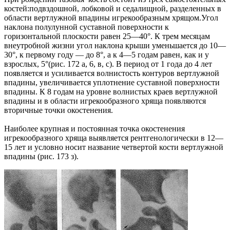
костей:подвздошной, лобковой и седалищной, разделенных в
области вертлужной впадины игрекообразным хрящом.Угол
наклона полулунной суставной поверхности к
горизонтальной плоскости равен 25—40°. К трем месяцам
внеутробной жизни угол наклона крыши уменьшается до 10—
30°, к первому году — до 8°, а к 4—5 годам равен, как и у
взрослых, 5°(рис. 172 а, 6, в, с). В период от 1 года до 4 лет
появляется и усиливается волнистость контуров вертлужной
впадины, увеличивается уплотнение суставной поверхности
впадины. К 8 годам на уровне волнистых краев вертлужной
впадины и в области игрекообразного хряща появляются
вторичные точки окостенения.
Наиболее крупная и постоянная точка окостенения
игрекообразного хряща выявляется рентгенологически в 12—
15 лет и условно носит название четвертой кости вертлужной
впадины (рис. 173 з).