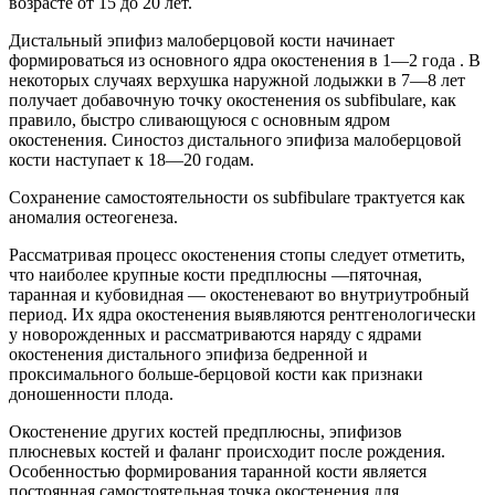
возрасте от 15 до 20 лет.
Дистальный эпифиз малоберцовой кости начинает
формироваться из основного ядра окостенения в 1—2 года . В
некоторых случаях верхушка наружной лодыжки в 7—8 лет
получает добавочную точку окостенения os subfibulare, как
правило, быстро сливающуюся с основным ядром
окостенения. Синостоз дистального эпифиза малоберцовой
кости наступает к 18—20 годам.
Сохранение самостоятельности os subfibulare трактуется как
аномалия остеогенеза.
Рассматривая процесс окостенения стопы следует отметить,
что наиболее крупные кости предплюсны —пяточная,
таранная и кубовидная — окостеневают во внутриутробный
период. Их ядра окостенения выявляются рентгенологически
у новорожденных и рассматриваются наряду с ядрами
окостенения дистального эпифиза бедренной и
проксимального больше-берцовой кости как признаки
доношенности плода.
Окостенение других костей предплюсны, эпифизов
плюсневых костей и фаланг происходит после рождения.
Особенностью формирования таранной кости является
постоянная самостоятельная точка окостенения для