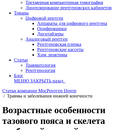
Трехмерная компьютерная томография
Лицензирование рентгеновских кабинетов
Товары
Цифровой рентген
Аппараты для цифрового рентгена
Оцифровщики
Дигитайзеры
Аналоговый рентген
Рентгеновская пленка
Рентгеновские кассеты
Хим. реактивы
Статьи
Травматология
Рентгенология
Блог
МЕНЮ
ЗАКРЫТЬ
назад
Статьи компании МосРентген Центр
/
Травмы и заболевания нижней конечности
Возрастные особенности
тазового пояса и скелета