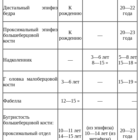
Дистальный эпифиз
К
20—22
бедра
рождению
года
Проксимальный эпифиз
К
20—23
большеберцовой
—
рождению
года
кости
3—6 лет
5—8 лет
Надколенник
—
8—15 »
15—18 »
Г оловка малоберцовой
3—6 лет
—
15—19 »
кости
Фабелла
12—15 »
—
—
Бугристость
большеберцовой кости:
(из эпифиза)
10—11 лет
20—23
проксимальный отдел
10—14 лет (из
14—15 лет
года
метафиза)