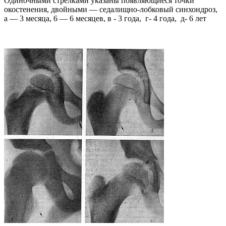
Одиночными стрелками указаны появляющиеся точки
окостенения, двойными — седалищно-лобковый синхондроз,
а — 3 месяца, 6 — 6 месяцев, в - 3 года, г- 4 года, д- 6 лет