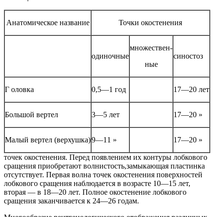
Анатомическое название
Точки окостенения
множествен-
одиночные
синостоз
ные
Г оловка
0,5—1 год
17—20 лет
Большой вертел
3—5 лет
17—20 »
Малый вертел (верхушка)
9—11 »
17—20 »
точек окостенения. Перед появлением их контуры лобкового
сращения приобретают волнистость,замыкающая пластинка
отсутствует. Первая волна точек окостенения поверхностей
лобкового сращения наблюдается в возрасте 10—15 лет,
вторая — в 18—20 лет. Полное окостенение лобкового
сращения заканчивается к 24—26 годам.