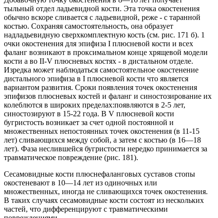
тыльный отдел ладьевидной кости. Эта точка окостенения
обычно вскоре сливается с ладьевидной, реже - с таранной
костью. Сохраняя самостоятельность, она образует
надладьевидную сверхкомплектную кость (см. рис. 171 б). 1
очки окостенения для эпифиза I плюсневой кости и всех
фаланг возникают в проксимальном конце хрящевой модели
кости а во II-V плюсневых костях - в дистальном отделе.
Изредка может наблюдаться самостоятельное окостенение
дистального эпифиза в I плюсневой кости что является
вариантом развития. Сроки появления точек окостенения
эпифизов плюсневых костей и фаланг и синостозирование их
колеблются в широких пределах:появляются в 2-5 лет,
синостозируют в 15-22 года. В V плюсневой кости
бугристость возникает за счет одной постоянной и
множественных непостоянных точек окостенения (в 11-15
лет) сливающихся между собой, а затем с костью (в 16—18
лет). Фаза неслившейся бугристости нередко принимается за
травматическое повреждение (рис. 181).
Сесамовидные кости плюснефаланговых суставов стопы
окостеневают в 10—14 лет из одиночных или
множественных, иногда не сливающихся точек окостенения.
В таких случаях сесамовидные кости состоят из нескольких
частей, что дифференцируют с травматическими
повреждениями.