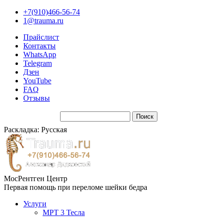
+7(910)466-56-74
1@trauma.ru
Прайслист
Контакты
WhatsApp
Telegram
Дзен
YouTube
FAQ
Отзывы
Раскладка: Русская
МосРентген Центр
Первая помощь при переломе шейки бедра
Услуги
МРТ 3 Тесла