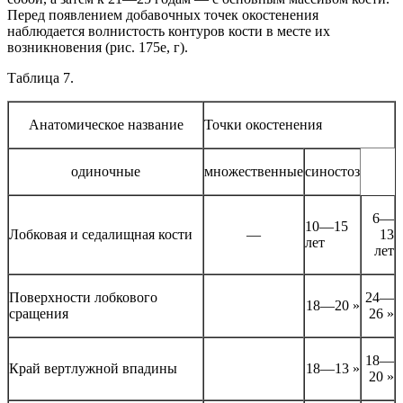
Перед появлением добавочных точек окостенения
наблюдается волнистость контуров кости в месте их
возникновения (рис. 175е, г).
Таблица 7.
Анатомическое название
Точки окостенения
одиночные
множественные
синостоз
6—
10—15
Лобковая и седалищная кости
—
13
лет
лет
Поверхности лобкового
24—
18—20 »
сращения
26 »
18—
Край вертлужной впадины
18—13 »
20 »