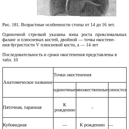
Рис. 181. Возрастные особенности стопы от 14 до 16 лет.
Одиночной стрелкой указаны зоны роста проксимальных
фаланг и плюсневых костей, двойной — точка окостене-
ния бугристости V плюсневой кости, а — 14 лет
Последовательность и сроки окостенения представлены в
табл. 10
Точки окостенения
Анатомическое название
одиночные
множественные
синостоз
К
Пяточная, таранная
-
рождению
Кубовидная
—
К рождению
—