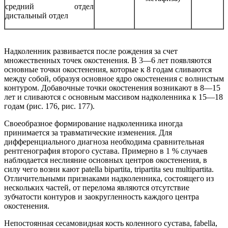
средний отдел
дистальный отдел
Надколенник развивается после рождения за счет
множественных точек окостенения. В 3—6 лет появляются
основные точки окостенения, которые к 8 годам сливаются
между собой, образуя основное ядро окостенения с волнистым
контуром. Добавочные точки окостенения возникают в 8—15
лет и сливаются с основным массивом надколенника к 15—18
годам (рис. 176, рис. 177).
Своеобразное формирование надколенника иногда
принимается за травматические изменения. Для
дифференциального диагноза необходима сравнительная
рентгенография второго сустава. Примерно в 1 % случаев
наблюдается неслияние основных центров окостенения, в
силу чего возни кают patella bipartita, tripartita seu multipartita.
Отличительными признаками надколенника, состоящего из
нескольких частей, от перелома являются отсутствие
зубчатости контуров и заокругленность каждого центра
окостенения.
Непостоянная сесамовидная кость коленного сустава, fabella,