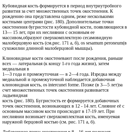
Кубовидная кость формируется в период внутриутробного
развития за счет множественных точек окостенения. К
рождению она представлена одним, реже несколькими
костными центрами (рис. 180). Дополнительные точки
окостенения бугристости кубовидной кости, появляющиеся в
13— 15 лет, при их неслиянии с основным ее
массивом,образуют сверхкомплектную сесамовидную
малоберцовую кость (см.рис. 171 а, б), os sesamum peroneum(в
сухожилии длинной малоберцовой мышцы).
Клиновидные кости окостеневают после рождения, раньше
всех — латеральная (к концу 1-го года жизни), затем
медиальная в
1—3 года и промежуточная — в 2—4 года. Изредка между
медиальной и промежуточной наблюдается добавочная
клиновидная кость, os intercunei forme. Позже (в 3—5 лет)за
счет множественных точек окостенения развивается
ладьевидная
кость (рис. 180). Бугристость ее формируется добавочных
точек окостенения, возникающих в 12 - 14 лет. Слияние её с
основным массивом кости происходит в 17-19 лет. При
неслиянии возникает сверхкомплектная кость, именуемая
наружной берцовой костью (см. рис. 171 а, б).
Добавочную точку окостенения в 8—16 лет получает