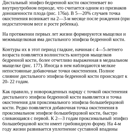
Дистальный эпифиз бедренной кости окостеневает во
внутриутробном периоде, что считается одним из признаков
доношенности плода (рис. 176а). В 5—20% случаев точка
окостенения возникает на 2—3-м месяце после рождения (при
недостаточном весе и росте ребенка).
На протяжении первых лет жизни формируются мыщелки и
межмыщелковая яма дистального эпифиза бедренной кости.
Контуры их в этот период гладкие, начиная с 4—5-летнего
возраста появляется волнистость контуров мыщелков
бедренной кости, более отчетливо выраженная в медиальном
мыщелке (рис. 177). Иногда в нем наблюдаются мелкие
непостоянные добавочные точки окостенения. Полное
слияние дистального эпифиза бедренной кости происходит к
20- 22 годам.
Как правило, у новорожденных наряду с точкой окостенения
дистального эпифиза бедренной кости выявляется и точка
окостенения для проксимального эпифиза большеберцовой
кости. Редко появляется добавочная точка окостенения в
проксимальном эпифизе большеберцовой кости, быстро
сливающаяся с первой. К 2—3 годам проксимальный эпифиз
большеберцовой кости имеет грибовидную форму. На 4-м
году жизни развивается уплотнение суставной впадины