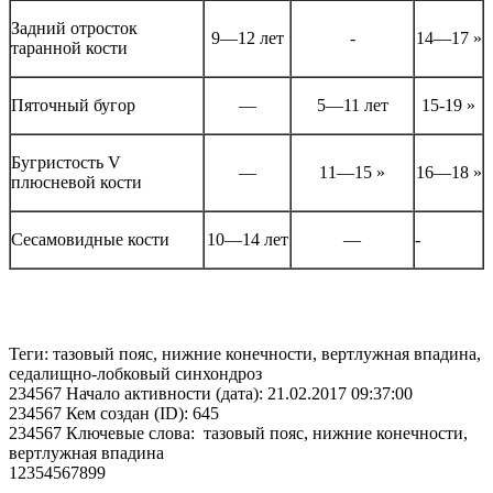
Задний отросток
9—12 лет
-
14—17 »
таранной кости
Пяточный бугор
—
5—11 лет
15-19 »
Бугристость V
—
11—15 »
16—18 »
плюсневой кости
Сесамовидные кости
10—14 лет
—
-
Теги: тазовый пояс, нижние конечности, вертлужная впадина,
седалищно-лобковый синхондроз
234567 Начало активности (дата): 21.02.2017 09:37:00
234567 Кем создан (ID): 645
234567 Ключевые слова: тазовый пояс, нижние конечности,
вертлужная впадина
12354567899