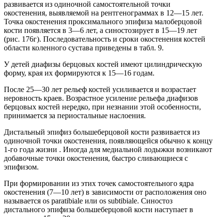
развивается из одиночной самостоятельной точки
окостенения, выявляемой на рентгенограммах в 12—15 лет.
Точка окостенения проксимального эпифиза малоберцовой
кости появляется в 3—6 лет, а синостозирует в 15—19 лет
(рис. 176г). Последовательность и сроки окостенения костей
области коленного сустава приведены в табл. 9.
У детей диафизы берцовых костей имеют цилиндрическую
форму, края их формируются к 15—16 годам.
После 25—30 лет рельеф костей усиливается и возрастает
неровность краев. Возрастное усиление рельефа диафизов
берцовых костей нередко, при незнании этой особенности,
принимается за периостальные наслоения.
Дистальный эпифиз большеберцовой кости развивается из
одиночной точки окостенения, появляющейся обычно к концу
1-го года жизни . Иногда для медиальной лодыжки возникают
добавочные точки окостенения, быстро сливающиеся с
эпифизом.
При формировании из этих точек самостоятельного ядра
окостенения (7—10 лет) в зависимости от расположения оно
называется os paratibiale или os subtibiale. Синостоз
дистального эпифиза большеберцовой кости наступает в