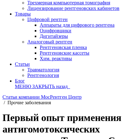
Трехмерная компьютерная томография
Лицензирование рентгеновских кабинетов
Товары
Цифровой рентген
Аппараты для цифрового рентгена
Оцифровщики
Дигитайзеры
Аналоговый рентген
Рентгеновская пленка
Рентгеновские кассеты
Хим. реактивы
Статьи
Травматология
Рентгенология
Блог
МЕНЮ
ЗАКРЫТЬ
назад
Статьи компании МосРентген Центр
/
Прочие заболевания
Первый опыт применения
антигомотоксических