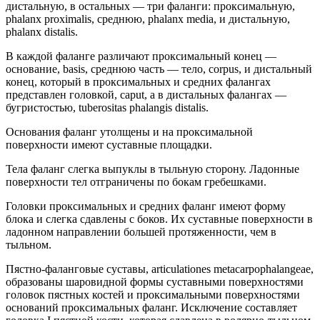
дистальную, в остальных — три фаланги: проксимальную,
phalanx proximalis, среднюю, phalanx media, и дистальную,
phalanx distalis.
В каждой фаланге различают проксимальный конец —
основание, basis, среднюю часть — тело, corpus, и дистальный
конец, который в проксимальных и средних фалангах
представлен головкой, caput, а в дистальных фалангах —
бугристостью, tuberositas phalangis distalis.
Основания фаланг утолщены и на проксимальной
поверхности имеют суставные площадки.
Тела фаланг слегка выпуклы в тыльную сторону. Ладонные
поверхности тел отграничены по бокам гребешками.
Головки проксимальных и средних фаланг имеют форму
блока и слегка сдавлены с боков. Их суставные поверхности в
ладонном направлении большей протяженности, чем в
тыльном.
Пястно-фаланговые суставы, articulationes metacarpophalangeae,
образованы шаровидной формы суставными поверхностями
головок пястных костей и проксимальными поверхностями
оснований проксимальных фаланг. Исключение составляет