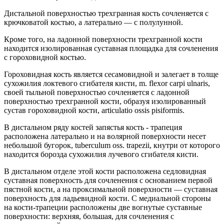
Дистальной поверхностью трехгранная кость сочленяется с
крючковатой костью, а латерально — с полулунной.
Кроме того, на ладонной поверхности трехгранной кости
находится изолированная суставная площадка для сочленения
с гороховидной костью.
Гороховидная кость является сесамовидной и залегает в толще
сухожилия локтевого сгибателя кисти, m. flexor carpi ulnaris,
своей тыльной поверхностью сочленяется с ладонной
поверхностью трехгранной кости, образуя изолированный
сустав гороховидной кости, articulatio ossis pisiformis.
В дистальном ряду костей запястья кость - трапеция
расположена латерально и на волярной поверхности несет
небольшой бугорок, tuberculum oss. trapezii, кнутри от которого
находится борозда сухожилия лучевого сгибателя кисти.
В дистальном отделе этой кости расположена седловидная
суставная поверхность для сочленения с основанием первой
пястной кости, а на проксимальной поверхности — суставная
поверхность для ладьевидной кости. С медиальной стороны
на кости-трапеции расположены две вогнутые суставные
поверхности: верхняя, большая, для сочленения с