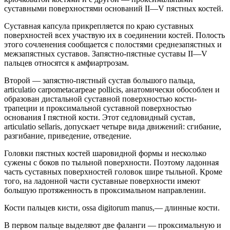
суставными поверхностями оснований II—V пястных костей.
Суставная капсула прикрепляется по краю суставных
поверхностей всех участвую их в соединении костей. Полость
этого сочленения сообщается с полостями среднезапястных и
межзапястных суставов. Запястно-пястные суставы II—V
пальцев относятся к амфиартрозам.
Второй — запястно-пястный сустав большого пальца,
articulatio carpometacarpeae pollicis, анатомически обособлен и
образован дистальной суставной поверхностью кости-
трапеции и проксимальной суставной поверхностью
основания I пястной кости. Этот седловидный сустав,
articulatio sellaris, допускает четыре вида движений: сгибание,
разгибание, приведение, отведение.
Головки пястных костей шаровидной формы и несколько
сужены с боков по тыльной поверхности. Поэтому ладонная
часть суставных поверхностей головок шире тыльной. Кроме
того, на ладонной части суставные поверхности имеют
большую протяженность в проксимальном направлении.
Кости пальцев кисти, ossa digitorum manus,— длинные кости.
В первом пальце выделяют две фаланги — проксимальную и