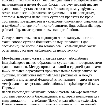
головка I пястной кости, которая сдавлена в волярно-тыльном
направлении и имеет форму блока, поэтому первый пястно-
фаланговый сустав относится к блоковидным, ginglymus, a
остальные пястно-фаланговые суставы — к шаровидным,
arthrodia. Капсулы названных суставов крепятся по краю
суставных поверхностей и укреплены окольными, ладонными
и глубокой поперечной пястной связями, ligg. collateralia, ligg.
palmaria, lig. metacarpeum transversum profundum.
Следует помнить, что в ладонную часть капсулы пястно-
фалангового сустава большого пальца вправлены две
сесамовидные кости, ossa sesamoidea. Сесамовидные кости
остальных суставов наблюдаются непостоянно.
Межфаланговые суставы пальцев кисти, articulationes
interphalangeae manus, образованы суставными поверхностями
фаланг пальцев. Между проксимальной и средней фалангами
II—V пальцев образуются проксимальные межфаланговые
суставы, articulationes interphalangeae proximales, а между
средней и дистальной фалангой этих пальцев— дистальные
межфаланговые суставы, articulationes interphalangeae distalis.
Первый
палец имеет один межфаланговый сустав. Межфаланговые
суставы относятся к блоковидным, в которых возможны два
вида движения — сгибание (flexio) и разгибание (extensio).
Капсула прикрепляется по краям суставных поверхностей,