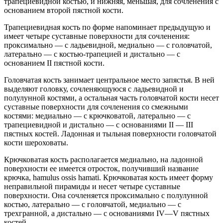
трапециевидной костью, и нижняя, меньшая, для сочленения с
основанием второй пястной кости.
Трапециевидная кость по форме напоминает предыдущую и
имеет четыре суставные поверхности для сочленения:
проксимально — с ладьевидной, медиально — с головчатой,
латерально — с костью-трапецией и дистально — с
основанием II пястной кости.
Головчатая кость занимает центральное место запястья. В ней
выделяют головку, сочленяющуюся с ладьевидной и
полулунной костями, а остальная часть головчатой кости несет
суставные поверхности для сочленения со смежными
костями: медиально — с крючковатой, латерально — с
трапециевидной и дистально — с основаниями II — III
пястных костей. Ладонная и тыльная поверхности головчатой
кости шероховаты.
Крючковатая кость располагается медиально, на ладонной
поверхности ее имеется отросток, получивший название
крючка, hamulus ossis hamati. Крючковатая кость имеет форму
неправильной пирамиды и несет четыре суставные
поверхности. Она сочленяется проксимально с полулунной
костью, латерально — с головчатой, медиально — с
трехгранной, а дистально — с основаниями IV—V пястных
костей.