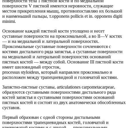
поверхности тела 1 пястной кости и по медиальной
поверхности V пястной имеются неровности, служащие
местом прикрепления мышц, противопоставляю их большой
и наименьший пальцы, т.opponens pollicis et in. opponens digiti
minimi.
Основание каждой пястной кости утолщено и несет
суставные поверхности на проксимальной, а во II—V костях
— и на медиальной и латеральной поверхностях.
Проксимальные суставные поверхности сочленяются с
костями дистального ряда запястья, а суставные поверхности
на медиальной и латеральной поверхностях оснований
пястных костей — между собой. Основание III пястной кости
имеет шиловидный отросток,
processus styloideus, который направлен проксимально и
расположен между трапециевидной и головчатой костями.
Запястно-пястные суставы, articulationes carpometacarpeae,
образуются суставными поверхностями дистального ряда
костей запястья и суставными поверхностями оснований
пястных костей и состоят из двух анатомически обособленных
суставов.
Первый образован с одной стороны дистальными
поверхностями трапециевидных костей, головчатой и
крючковатой костями и с другой — проксимальными