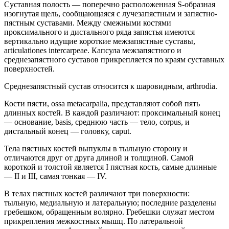
Суставная полость — поперечно расположенная S-образная
изогнутая щель, сообщающаяся с лучезапястным и запястно-
пястным суставами. Между смежными костями
проксимального и дистального ряда запястья имеются
вертикально идущие короткие межзапястные суставы,
articulationes intercarpeae. Капсула межзапястного и
среднезапястного суставов прикрепляется по краям суставных
поверхностей.
Среднезапястный сустав относится к шаровидным, arthrodia.
Кости пясти, ossa metacarpalia, представляют собой пять
длинных костей. В каждой различают: проксимальный конец
— основание, basis, среднюю часть — тело, corpus, и
дистальный конец — головку, caput.
Тела пястных костей выпуклы в тыльную сторону и
отличаются друг от друга длиной и толщиной. Самой
короткой и толстой является I пястная кость, самые длинные
— II и III, самая тонкая — IV.
В телах пястных костей различают три поверхности:
тыльную, медиальную и латеральную; последние разделены
гребешком, обращенным волярно. Гребешки служат местом
прикрепления межкостных мышц. По латеральной