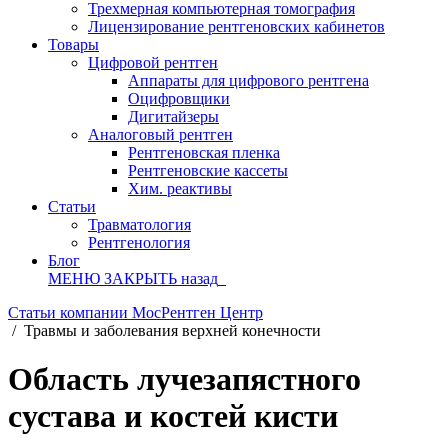
Трехмерная компьютерная томография
Лицензирование рентгеновских кабинетов
Товары
Цифровой рентген
Аппараты для цифрового рентгена
Оцифровщики
Дигитайзеры
Аналоговый рентген
Рентгеновская пленка
Рентгеновские кассеты
Хим. реактивы
Статьи
Травматология
Рентгенология
Блог
МЕНЮ
ЗАКРЫТЬ
назад
Статьи компании МосРентген Центр
/
Травмы и заболевания верхней конечности
Область лучезапястного
сустава и костей кисти