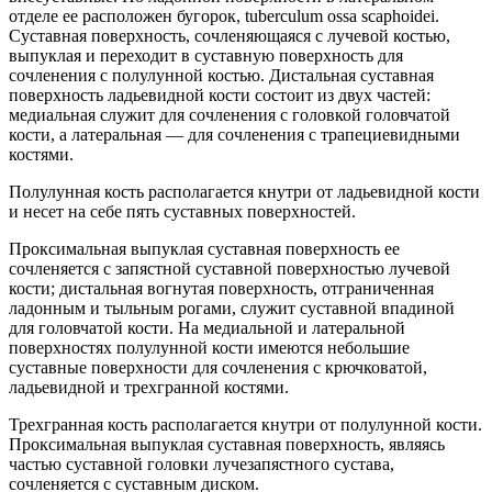
отделе ее расположен бугорок, tuberculum ossa scaphoidei.
Суставная поверхность, сочленяющаяся с лучевой костью,
выпуклая и переходит в суставную поверхность для
сочленения с полулунной костью. Дистальная суставная
поверхность ладьевидной кости состоит из двух частей:
медиальная служит для сочленения с головкой головчатой
кости, а латеральная — для сочленения с трапециевидными
костями.
Полулунная кость располагается кнутри от ладьевидной кости
и несет на себе пять суставных поверхностей.
Проксимальная выпуклая суставная поверхность ее
сочленяется с запястной суставной поверхностью лучевой
кости; дистальная вогнутая поверхность, отграниченная
ладонным и тыльным рогами, служит суставной впадиной
для головчатой кости. На медиальной и латеральной
поверхностях полулунной кости имеются небольшие
суставные поверхности для сочленения с крючковатой,
ладьевидной и трехгранной костями.
Трехгранная кость располагается кнутри от полулунной кости.
Проксимальная выпуклая суставная поверхность, являясь
частью суставной головки лучезапястного сустава,
сочленяется с суставным диском.