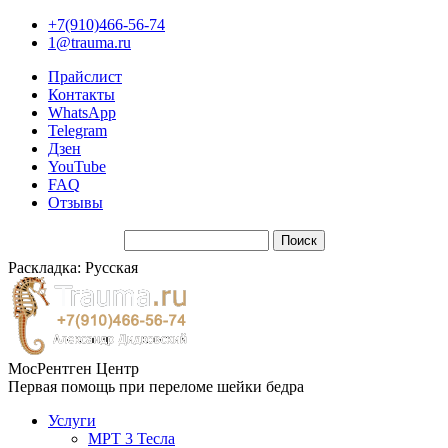
+7(910)466-56-74
1@trauma.ru
Прайслист
Контакты
WhatsApp
Telegram
Дзен
YouTube
FAQ
Отзывы
Раскладка: Русская
МосРентген Центр
Первая помощь при переломе шейки бедра
Услуги
МРТ 3 Тесла