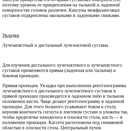
поэтому уровень ее прикрепления на тыльной и ладонной
поверхностях головок различен. Капсулы межфаланговых
суставов подкреплены окольными и ладонными связками.
Укладки
Лучезапястный и дистальный лучелоктевой суставы
Для изучения дистального лучелоктевого и лучезапястного
суставов применяются прямая (ладонная или тыльная) и
боковая проекции.
Прямая проекция. Укладка при выполнении рентгенограммы
лучезапястного и дистального лучелоктевого суставов в
прямой проекции производится в ладонном либо в тыльном
положении кисти. Чаще делают рентгенограмму в ладонной
проекции. Для этого больного усаживают боком к столу,
верхняя конечность согнута в локтевом суставе и уложена так,
чтобы предплечье находилось в плоскости стола, кисть — в
положении пронации. Кассета расположена под снимаемой
областью в плоскости стола. Центральный пучок