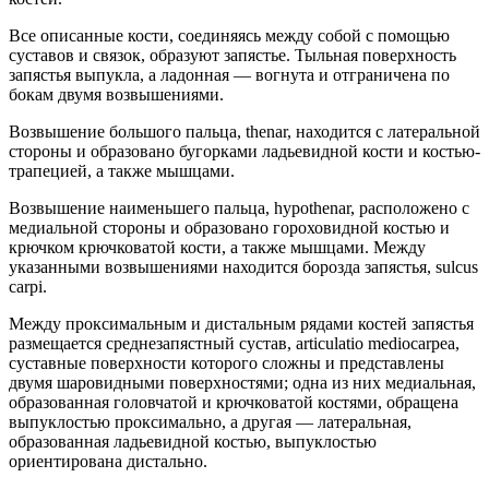
Все описанные кости, соединяясь между собой с помощью
суставов и связок, образуют запястье. Тыльная поверхность
запястья выпукла, а ладонная — вогнута и отграничена по
бокам двумя возвышениями.
Возвышение большого пальца, thenar, находится с латеральной
стороны и образовано бугорками ладьевидной кости и костью-
трапецией, а также мышцами.
Возвышение наименьшего пальца, hypothenar, расположено с
медиальной стороны и образовано гороховидной костью и
крючком крючковатой кости, а также мышцами. Между
указанными возвышениями находится борозда запястья, sulcus
carpi.
Между проксимальным и дистальным рядами костей запястья
размещается среднезапястный сустав, articulatio mediocarpea,
суставные поверхности которого сложны и представлены
двумя шаровидными поверхностями; одна из них медиальная,
образованная головчатой и крючковатой костями, обращена
выпуклостью проксимально, а другая — латеральная,
образованная ладьевидной костью, выпуклостью
ориентирована дистально.