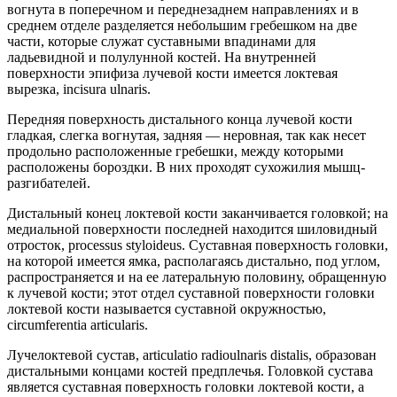
вогнута в поперечном и переднезаднем направлениях и в
среднем отделе разделяется небольшим гребешком на две
части, которые служат суставными впадинами для
ладьевидной и полулунной костей. На внутренней
поверхности эпифиза лучевой кости имеется локтевая
вырезка, incisura ulnaris.
Передняя поверхность дистального конца лучевой кости
гладкая, слегка вогнутая, задняя — неровная, так как несет
продольно расположенные гребешки, между которыми
расположены бороздки. В них проходят сухожилия мышц-
разгибателей.
Дистальный конец локтевой кости заканчивается головкой; на
медиальной поверхности последней находится шиловидный
отросток, processus styloideus. Суставная поверхность головки,
на которой имеется ямка, располагаясь дистально, под углом,
распространяется и на ее латеральную половину, обращенную
к лучевой кости; этот отдел суставной поверхности головки
локтевой кости называется суставной окружностью,
circumferentia articularis.
Лучелоктевой сустав, articulatio radioulnaris distalis, образован
дистальными концами костей предплечья. Головкой сустава
является суставная поверхность головки локтевой кости, а