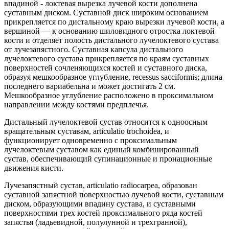
впадиной - локтевая вырезка лучевой кости дополнена
суставным диском. Суставной диск широким основанием
прикрепляется по дистальному краю вырезки лучевой кости, а
вершиной — к основанию шиловидного отростка локтевой
кости и отделяет полость дистального лучелоктевого сустава
от лучезапястного. Суставная капсула дистального
лучелоктевого сустава прикрепляется по краям суставных
поверхностей сочленяющихся костей и суставного диска,
образуя мешкообразное углубление, recessus sacciformis; длина
последнего вариабельна и может достигать 2 см.
Мешкообразное углубление расположено в проксимальном
направлении между костями предплечья.
Дистальный лучелоктевой сустав относится к одноосным
вращательным суставам, articulatio trochoidea, и
функционирует одновременно с проксимальным
лучелоктевым суставом как единый комбинированный
сустав, обеспечивающий супинационные и пронационные
движения кисти.
Лучезапястный сустав, articulatio radiocarpea, образован
суставной запястной поверхностью лучевой кости, суставным
диском, образующими впадину сустава, и суставными
поверхностями трех костей проксимального ряда костей
запястья (ладьевидной, полулунной и трехгранной),