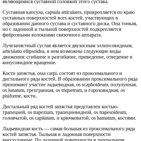
являющимися суставной головкой этого сустава.
Суставная капсула, capsula articulares, прикрепляется по краю
суставных поверхностей всех костей, участвующих в
образовании данного сустава и суставного диска. Она тонкая,
но с ладонной и тыльной поверхностей подкрепляется
фиброзными волокнами связочного аппарата.
Лучезапястный сустав является двухосным эллипсовидным,
articulatio ellipsoidea, в нем возможны следующие виды
движения: сгибание и разгибание, приведение, отведение и
конусовидное вращение.
Кости запястья, ossa carpi, состоят из проксимального и
дистального ряда костей. В образовании проксимального ряда
принимают участие ладьевидная, os scaphoideum, полулунная,
os lunatum, трехгранная, os triquetrum, и гороховидная, os
pisiforme, кости.
Дистальный ряд костей запястья представлен костью-
трапецией, os trapezium, трапециевидной, os trapesoideum,
головчатой, os capitatum, и крючковатой, os hamatum, костями.
Ладьевидная кость — самая большая из проксимального ряда
костей запястья. Тыльная и ладонная поверхности
внесуставные. По ладонной поверхности в латеральном