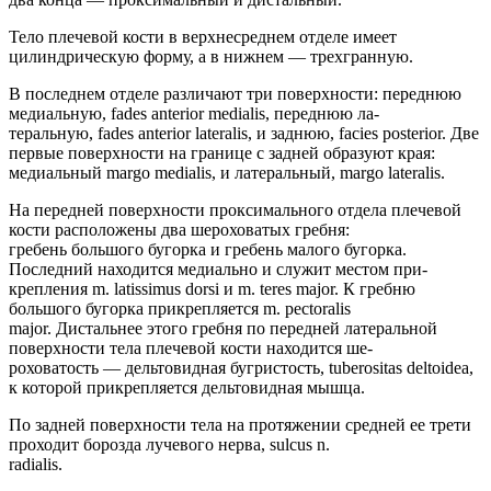
Тело плечевой кости в верхнесреднем отделе имеет
цилиндрическую форму, а в нижнем — трехгранную.
В последнем отделе различают три поверхности: переднюю
медиальную, fades anterior medialis, переднюю ла-
теральную, fades anterior lateralis, и заднюю, facies posterior. Две
первые поверхности на границе с задней образуют края:
медиальный margo medialis, и латеральный, margo lateralis.
На передней поверхности проксимального отдела плечевой
кости расположены два шероховатых гребня:
гребень большого бугорка и гребень малого бугорка.
Последний находится медиально и служит местом при-
крепления m. latissimus dorsi и m. teres major. К гребню
большого бугорка прикрепляется m. pectoralis
major. Дистальнее этого гребня по передней латеральной
поверхности тела плечевой кости находится ше-
роховатость — дельтовидная бугристость, tuberositas deltoidea,
к которой прикрепляется дельтовидная мышца.
По задней поверхности тела на протяжении средней ее трети
проходит борозда лучевого нерва, sulcus n.
radialis.