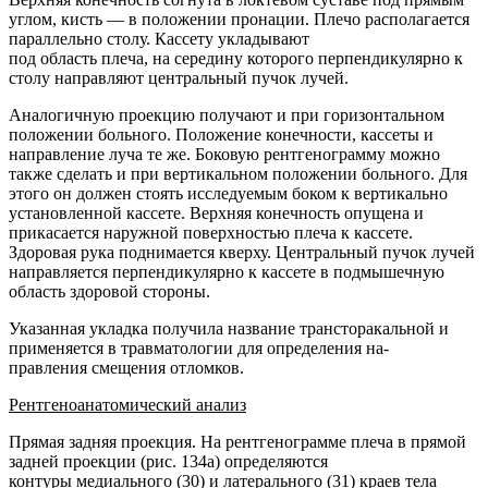
углом, кисть — в положении пронации. Плечо располагается
параллельно столу. Кассету укладывают
под область плеча, на середину которого перпендикулярно к
столу направляют центральный пучок лучей.
Аналогичную проекцию получают и при горизонтальном
положении больного. Положение конечности, кассеты и
направление луча те же. Боковую рентгенограмму можно
также сделать и при вертикальном положении больного. Для
этого он должен стоять исследуемым боком к вертикально
установленной кассете. Верхняя конечность опущена и
прикасается наружной поверхностью плеча к кассете.
Здоровая рука поднимается кверху. Центральный пучок лучей
направляется перпендикулярно к кассете в подмышечную
область здоровой стороны.
Указанная укладка получила название трансторакальной и
применяется в травматологии для определения на-
правления смещения отломков.
Рентгеноанатомический анализ
Прямая задняя проекция. На рентгенограмме плеча в прямой
задней проекции (рис. 134а) определяются
контуры медиального (30) и латерального (31) краев тела