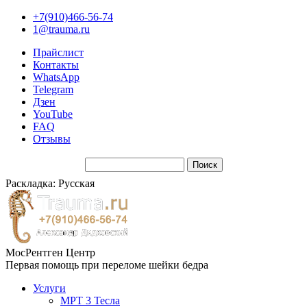
+7(910)466-56-74
1@trauma.ru
Прайслист
Контакты
WhatsApp
Telegram
Дзен
YouTube
FAQ
Отзывы
Раскладка: Русская
МосРентген Центр
Первая помощь при переломе шейки бедра
Услуги
МРТ 3 Тесла