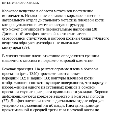
питательного канала.
Корковое вещество в области метафизов постепенно
истончается. Исключение составляет корковое вещество
латерального отдела дистального метафиза плечевой кости,
которое утолщено и имеет слоистую структуру,
что может симулировать периостальные наслоения (38).
Дистальный метафиз плечевой кости отличается
своеобразной структурой, в которой костные балки губчатого
вещества образуют дугообразные выпуклые
книзу арки (39).
В мягких тканях плеча отчетливо определяется граница
мышечного массива и подкожно-жировой клетчатки.
Боковая проекция. На рентгенограмме плеча в боковой
проекции (рис. 134б) прослеживаются четкие
передний (32) и задний (33) контуры плечевой кости,
отображающие соответствующие поверхности, что наряду с
изображением одного из суставных концов в боковой
проекции служит критерием правильности укладки. Хорошо
дифференцируются корковое вещество и мозговая полость
(37). Диафиз плечевой кости в дистальном отделе образует
умеренно выраженный изгиб кзади. Иногда на границе
проксимальной и средней трети тела плечевой кости по