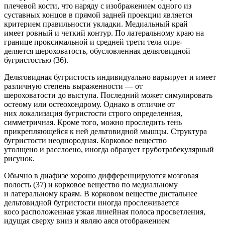
плечевой кости, что наряду с изображением одного из
суставных концов в прямой задней проекции является
критерием правильности укладки. Медиальный край
имеет ровный и четкий контур. По латеральному краю на
границе проксимальной и средней трети тела опре-
деляется шероховатость, обусловленная дельтовидной
бугристостью (36).
Дельтовидная бугристость индивидуально варьирует и имеет
различную степень выраженности — от
шероховатости до выступа. Последний может симулировать
остеому или остеохондрому. Однако в отличие от
них локализация бугристости строго определенная,
симметричная. Кроме того, можно проследить тень
прикрепляющейся к ней дельтовидной мышцы. Структура
бугристости неоднородная. Корковое вещество
утолщено и расслоено, иногда образует груботрабекулярный
рисунок.
Обычно в диафизе хорошо дифференцируются мозговая
полость (37) и корковое вещество по медиальному
и латеральному краям. В корковом веществе дистальнее
дельтовидной бугристости иногда прослеживается
косо расположенная узкая линейная полоса просветления,
идущая сверху вниз и являю аяся отображением