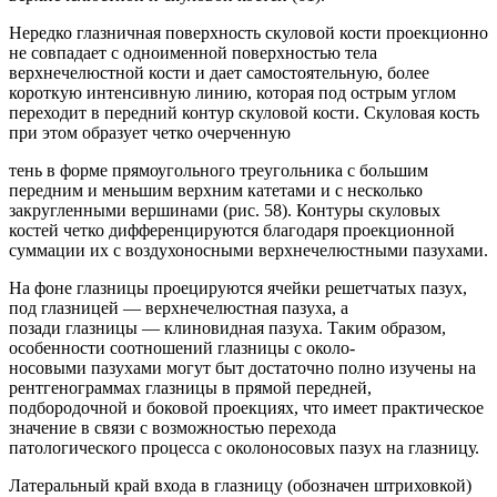
Нередко глазничная поверхность скуловой кости проекционно
не совпадает с одноименной поверхностью тела
верхнечелюстной кости и дает самостоятельную, более
короткую интенсивную линию, которая под ост­рым углом
переходит в передний контур скуловой кости. Скуловая кость
при этом образует четко очерченную
тень в форме прямоугольного треугольника с большим
передним и меньшим верхним катетами и с несколько
закругленными вершинами (рис. 58). Контуры скуловых
костей четко дифференцируются благодаря проекционной
суммации их с воздухоносными верхнечелюстными пазухами.
На фоне глазницы проецируются ячейки решетчатых пазух,
под глазницей — верхнечелюстная пазуха, а
позади глазницы — клиновидная пазуха. Таким образом,
особенности соотношений глазницы с около-
носовыми пазухами могут быт достаточно полно изучены на
рентгенограммах глазницы в прямой передней,
подбородочной и боковой проекциях, что имеет практическое
значение в связи с возможностью перехода
патологического процесса с околоносовых пазух на глазницу.
Латеральный край входа в глазницу (обозначен штриховкой)