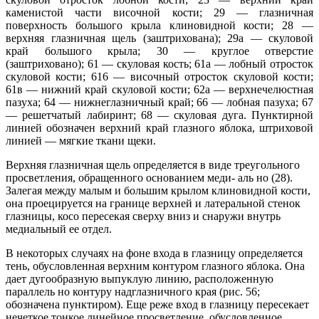
каменистой части височной кости; 29 — глазничная
поверхность большого крыла клиновидной кости; 28 —
верхняя глазничная щель (заштрихована); 29а — скуловой
край большого крыла; 30 — круглое отверстие
(заштриховано); 61 — скуловая кость; 61а — лобный отросток
скуловой кости; 616 — височный отросток скуловой кости;
61в — нижний край скуловой кости; 62а — верхнечелюстная
пазуха; 64 — нижнеглаз­ничный край; 66 — лобная пазуха; 67
— решетчатый лабиринт; 68 — скуловая дуга. Пунктирной
линией обозначен верхний край глазного яблока, штриховой
линией — мягкие ткани щеки.
Верхняя глазничная щель определяется в виде треугольного
просветления, обращенного основанием меди- аль но (28).
Залегая между малым и большим крылом клиновидной кости,
она проецируется на границе верхней и латеральной стенок
глазницы, косо пересекая сверху вниз и снаружи внутрь
медиальный ее отдел.
В некоторых случаях на фоне входа в глазницу определяется
тень, обусловленная верхним контуром глазно­го яблока. Она
дает дугообразную выпуклую линию, расположенную
параллель но контуру надглазничного края (рис. 56;
обозначена пунктиром). Еще реже вход в глазницу пересекает
нечеткое тонкое линейное про­светление, обусловленное