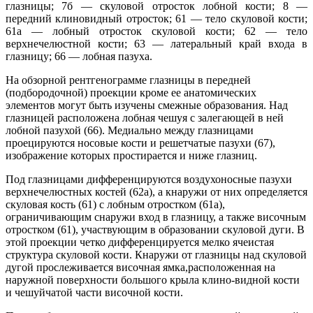
глазницы; 7б — скуловой отросток лобной кости; 8 —
передний клиновидный отросток; 61 — тело скуловой кости;
61а — лобный отросток ску­ловой кости; 62 — тело
верхнечелюстной кости; 63 — латеральный край входа в
глазницу; 66 — лобная пазуха.
На обзорной рентгенограмме глазницы в передней
(подбородочной) проекции кроме ее анатомических
элементов могут быть изучены смежные образования. Над
глазницей расположена лобная чешуя с залегающей в ней
лобной пазухой (66). Медиально между глазницами
проецируются носовые кости и решетчатые пазухи (67),
изображение которых простирается и ниже глазниц.
Под глазницами дифференцируются воздухоносные пазухи
верхнечелюстных костей (62а), а кнаружи от них определяется
скуловая кость (61) с лобным отростком (61а),
ограничивающим снаружи вход в глазницу, а также височным
отростком (61), участвующим в образовании скуловой дуги. В
этой проекции четко дифференцируется мелко ячеистая
структура скуловой кости. Кнаружи от глазницы над скуловой
дугой прослеживается височная ямка,расположенная на
наружной поверхности большого крыла клино-видной кости
и чешуйчатой части височной кости.