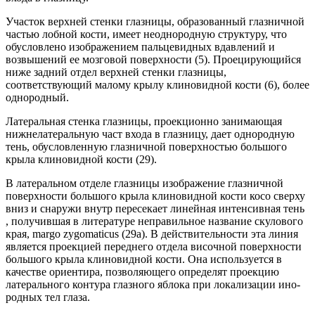
Участок верхней стенки глазницы, образованный глазничной
частью лобной кости, имеет неоднородную структуру, что
обусловлено изображением пальцевидных вдавлений и
возвышений ее мозговой поверхности (5). Проецирующийся
ниже задний отдел верхней стенки глазницы,
соответствующий малому крылу клино­видной кости (6), более
однородный.
Латеральная стенка глазницы, проекционно занимающая
нижнелатеральную част входа в глазницу, дает однородную
тень, обусловленную глазничной поверхностью большого
крыла клиновидной кости (29).
В латеральном отделе глазницы изображение глазничной
поверхности большого крыла клиновидной кости косо сверху
вниз и снаружи внутр пересекает линейная интенсивная тень
, получившая в литературе непра­вильное название скулового
края, margo zygomaticus (29а). В действительности эта линия
является проекцией переднего отдела височной поверхности
большого крыла клиновидной кости. Она используется в
качестве ориентира, позволяющего определят проекцию
латерального контура глазного яблока при локализации ино­
родных тел глаза.