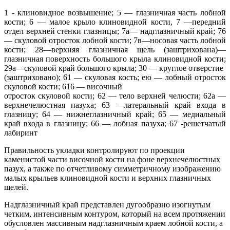
1 - клиновидное возвышение; 5 — глазничная часть лобной
кости; 6 — малое крыло клиновидной кости, 7 —передний
отдел верхней стенки глазницы; 7а— надглазничный край; 76
— скуловой отросток лобной кости; 7в—носовая часть лобной
кости; 28—верхняя глазничная щель (заштрихована)—
глазничная поверхность большого крыла клиновидной кости;
29а—скуловой край большого крыла; 30 — круглое отверстие
(заштриховано); 61 — скуловая кость; ею — лобный отросток
скуловой кости; 616 — височный
отросток скуловой кости; 62 — тело верхней челюсти; 62а —
верхнечелюстная пазуха; 63 —латеральный край входа в
глазницу; 64 — нижнеглазничный край; 65 — медиальный
край входа в глазницу; 66 — лобная пазуха; 67 -решетчатый
лабиринт
Правильность укладки контролируют по проекции
каменистой части височной кости на фоне верхнечелюст­ных
пазух, а также по отчетливому симметричному изображению
малых крыльев клиновидной кости и верх­них глазничных
щелей.
Надглазничный край представлен дугообразно изогнутым
четким, интенсивным контуром, который на всем протяжении
обусловлен массивным надглазничным краем лобной кости, а