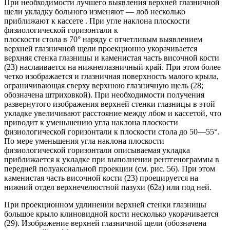
При необходимости лучшего выявления верхней глазничной
щели укладку больного изменяют — лоб несколько
приближают к кассете . При угле наклона плоскости
физиологической горизонтали к
плоскости стола в 70° наряду с отчетливым выявлением
верхней глазничной щели проекционно укорачивается
верхняя стенка глазницы и каменистая часть височной кости
(23) наслаивается на нижнеглазничный край. При этом более
четко изображается и глазничная поверхность малого крыла,
ограничивающая сверху верхнюю глазничную щель (28;
обозначена штриховкой). При необходимости получения
развернутого изображения верхней стенки глазницы в этой
укладке увеличивают расстояние между лбом и кассетой, что
приводит к уменьшению угла наклона плоскости
физиологической горизонтали к плоскости стола до 50—55°.
По мере уменьшения угла наклона плоскости
физиологической горизонтали описываемая укладка
приближается к укладке при выполнении рентгенограммы в
передней полуаксиальной проекции (см. рис. 56). При этом
каменистая часть височной кости (23) проецируется на
нижний отдел верхнечелюстной пазухи (62а) или под ней.
При проекционном удлинении верхней стенки глазницы
большое крыло клиновидной кости несколько укорачивается
(29). Изображение верхней глазничной щели (обозначена