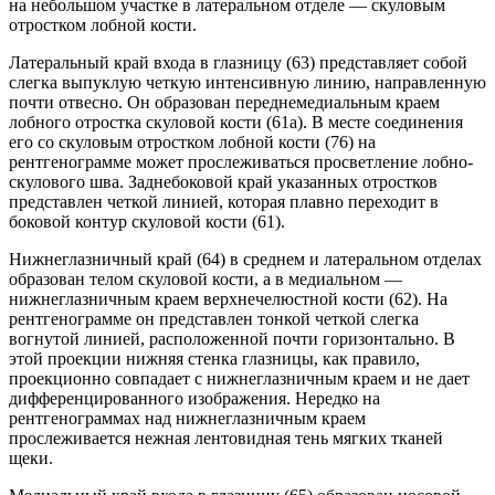
на небольшом участке в лате­ральном отделе — скуловым
отростком лобной кости.
Латеральный край входа в глазницу (63) представляет собой
слегка выпуклую четкую интенсивную линию, направленную
почти отвесно. Он образован переднемедиальным краем
лобного отростка скуловой кости (61а). В месте соединения
его со скуловым отростком лобной кости (76) на
рентгенограмме может прослежи­ваться просветление лобно-
скулового шва. Заднебоковой край указанных отростков
представлен четкой лини­ей, которая плавно переходит в
боковой контур скуловой кости (61).
Нижнеглазничный край (64) в среднем и латеральном отделах
образован телом скуловой кости, а в медиальном —
нижнеглазничным краем верхнечелюстной кости (62). На
рентгенограмме он представлен тонкой чет­кой слегка
вогнутой линией, расположенной почти горизонтально. В
этой проекции нижняя стенка глаз­ницы, как правило,
проекционно совпадает с нижнеглазничным краем и не дает
дифференцированного изобра­жения. Нередко на
рентгенограммах над нижнеглазничным краем
прослеживается нежная лентовидная тень мягких тканей
щеки.