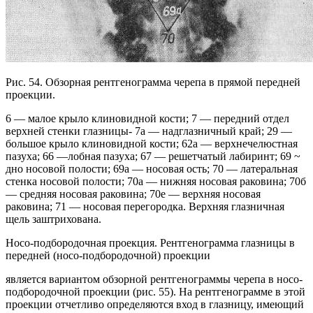
Рис. 54. Обзорная рентгенограмма черепа в прямой передней
проекции.
6 — малое крыло клиновидной кости; 7 — передний отдел
верхней стенки глазницы- 7а — надглазничный край; 29 —
большое крыло клиновидной кости; 62а — верхнечелюстная
пазуха; 66 —лобная пазуха; 67 — решетчатый лабиринт; 69 ~
дно носовой полости; 69а — носовая ость; 70 — латеральная
стенка носовой полости; 70а — нижняя носовая раковина; 70б
— средняя носовая раковина; 70е — верхняя носовая
раковина; 71 — носовая перегородка. Верхняя глазничная
щель заштрихована.
Носо-подбородочная проекция. Рентгенограмма глазницы в
передней (носо-подбородочной) проекции
является вариантом обзорной рентгенограммы черепа в носо-
подбородочной проекции (рис. 55). На рентгенограмме в этой
проекции отчетливо определяются вход в глазницу, имеющий