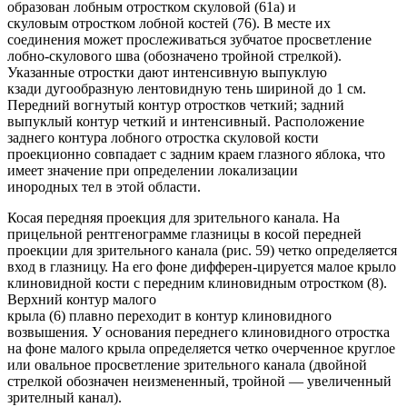
образован лобным отростком скуловой (61а) и
скуловым отростком лобной костей (76). В месте их
соединения может прослеживаться зубчатое просветление
лобно-скулового шва (обозначено тройной стрелкой).
Указанные отростки дают интенсивную выпуклую
кзади дугообразную лентовидную тень шириной до 1 см.
Передний вогнутый контур отростков четкий; задний
выпуклый контур четкий и интенсивный. Расположение
заднего контура лобного отростка скуловой кости
проекционно совпадает с задним краем глазного яблока, что
имеет значение при определении локализации
инородных тел в этой области.
Косая передняя проекция для зрительного канала. На
прицельной рентгенограмме глазницы в косой передней
проекции для зрительного канала (рис. 59) четко определяется
вход в глазницу. На его фоне дифферен-цируется малое крыло
клиновидной кости с передним клиновидным отростком (8).
Верхний контур малого
крыла (6) плавно переходит в контур клиновидного
возвышения. У основания переднего клиновидного отростка
на фоне малого крыла определяется четко очерченное круглое
или овальное просветление зрительного канала (двойной
стрелкой обозначен неизмененный, тройной — увеличенный
зрителный канал).