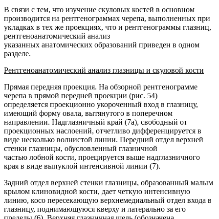
В связи с тем, что изучение скуловых костей в основном
производится на рентгенограммах черепа, выполненных при
укладках в тех же проекциях, что и рентгенограммы глазниц,
рентгеноанатомический анализ
указанных анатомических образований приведен в одном
разделе.
Рентгеноанатомический анализ глазницы и скуловой кости
Прямая передняя проекция. На обзорной рентгенограмме
черепа в прямой передней проекции (рис. 54)
определяется проекционно укороченный вход в глазницу,
имеющий форму овала, вытянутого в поперечном
направлении. Надглазничный край (7а), свободный от
проекционных наслоений, отчетливо дифференцируется в
виде несколько волнистой линии. Передний отдел верхней
стенки глазницы, обусловленный глазничной
частью лобной кости, проецируется выше надглазничного
края в виде выпуклой интенсивной линии (7).
Задний отдел верхней стенки глазницы, образованный малым
крылом клиновидной кости, дает четкую интенсивную
линию, косо пересекающую верхнемедиальный отдел входа в
глазницу, поднимающуюся кверху и латерально за его
пределы (6). Верхняя глазничная щель (обозначена