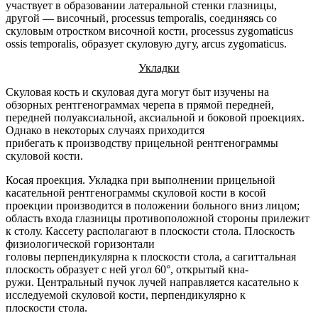
участвует в образовании латеральной стенки глазницы,
другой — височный, processus temporalis, соединяясь со
скуловым отростком височной кости, processus zygomaticus
ossis temporalis, образует скуловую дугу, arcus zygomaticus.
Укладки
Скуловая кость и скуловая дуга могут быт изучены на
обзорных рентгенограммах черепа в прямой передней,
передней полуаксиальной, аксиальной и боковой проекциях.
Однако в некоторых случаях приходится
прибегать к производству прицельной рентгенограммы
скуловой кости.
Косая проекция. Укладка при выполнении прицельной
касательной рентгенограммы скуловой кости в косой
проекции производится в положении больного вниз лицом;
область входа глазницы противоположной стороны прилежит
к столу. Кассету располагают в плоскости стола. Плоскость
физиологической горизонтали
головы перпендикулярна к плоскости стола, а сагиттальная
плоскость образует с ней угол 60°, открытый кна-
ружи. Центральный пучок лучей направляется касательно к
исследуемой скуловой кости, перпендикулярно к
плоскости стола.