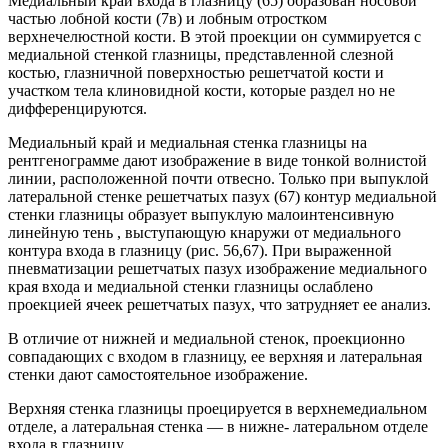
Медиальный край входа в глазницу (65) образован носовой
частью лобной кости (7в) и лобным отростком
верхнечелюстной кости. В этой проекции он суммируется с
медиальной стенкой глазницы, представленной слезной
костью, глазничной поверхностью решетчатой кости и
участком тела клиновидной кости, которые раздел но не
дифференцируются.
Медиальный край и медиальная стенка глазницы на
рентгенограмме дают изображение в виде тонкой вол­нистой
линии, расположенной почти отвесно. Только при выпуклой
латеральной стенке решетчатых пазух (67) контур медиальной
стенки глазницы образует выпуклую малоинтенсивную
линейную тень , выступающую кнаружи от медиального
контура входа в глазницу (рис. 56,67). При выраженной
пневматизации решетчатых пазух изображение медиального
края входа и медиальной стенки глазницы ослаблено
проекцией ячеек решет­чатых пазух, что затрудняет ее анализ.
В отличие от нижней и медиальной стенок, проекционно
совпадающих с входом в глазницу, ее верхняя и латеральная
стенки дают самостоятельное изображение.
Верхняя стенка глазницы проецируется в верхнемедиальном
отделе, а латеральная стенка — в нижне- латеральном отделе
входа в глазницу.