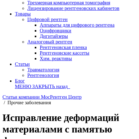
Трехмерная компьютерная томография
Лицензирование рентгеновских кабинетов
Товары
Цифровой рентген
Аппараты для цифрового рентгена
Оцифровщики
Дигитайзеры
Аналоговый рентген
Рентгеновская пленка
Рентгеновские кассеты
Хим. реактивы
Статьи
Травматология
Рентгенология
Блог
МЕНЮ
ЗАКРЫТЬ
назад
Статьи компании МосРентген Центр
/
Прочие заболевания
Исправление деформаций
материалами с памятью