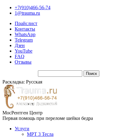
+7(910)466-56-74
1@trauma.ru
Прайслист
Контакты
WhatsApp
Telegram
Дзен
YouTube
FAQ
Отзывы
Раскладка: Русская
МосРентген Центр
Первая помощь при переломе шейки бедра
Услуги
МРТ 3 Тесла