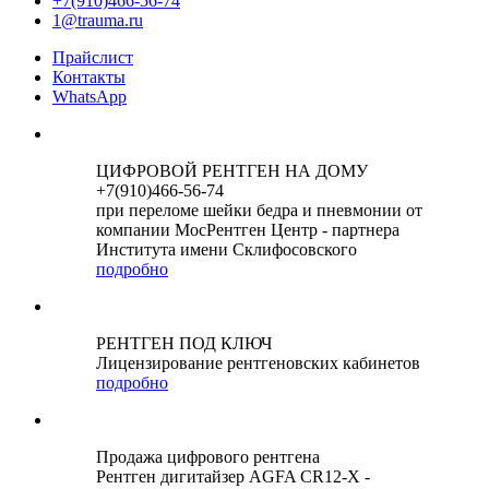
+7(910)466-56-74
1@trauma.ru
Прайслист
Контакты
WhatsApp
ЦИФРОВОЙ РЕНТГЕН НА ДОМУ
+7(910)466-56-74
при переломе шейки бедра и пневмонии от
компании МосРентген Центр - партнера
Института имени Склифосовского
подробно
РЕНТГЕН ПОД КЛЮЧ
Лицензирование рентгеновских кабинетов
подробно
Продажа цифрового рентгена
Рентген дигитайзер AGFA CR12-X -