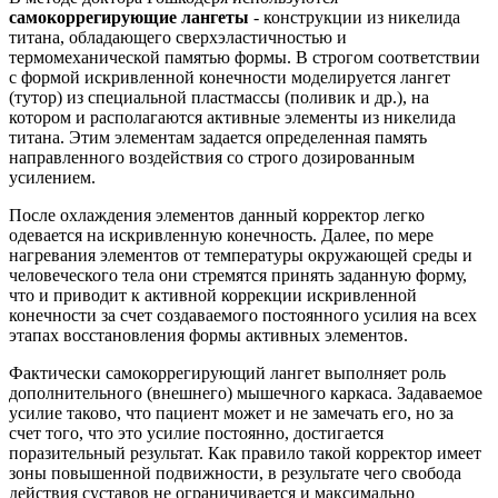
самокоррегирующие лангеты
- конструкции из никелида
титана, обладающего сверхэластичностью и
термомеханической памятью формы. В строгом соответствии
с формой искривленной конечности моделируется лангет
(тутор) из специальной пластмассы (поливик и др.), на
котором и располагаются активные элементы из никелида
титана. Этим элементам задается определенная память
направленного воздействия со строго дозированным
усилением.
После охлаждения элементов данный корректор легко
одевается на искривленную конечность. Далее, по мере
нагревания элементов от температуры окружающей среды и
человеческого тела они стремятся принять заданную форму,
что и приводит к активной коррекции искривленной
конечности за счет создаваемого постоянного усилия на всех
этапах восстановления формы активных элементов.
Фактически самокоррегирующий лангет выполняет роль
дополнительного (внешнего) мышечного каркаса. Задаваемое
усилие таково, что пациент может и не замечать его, но за
счет того, что это усилие постоянно, достигается
поразительный результат. Как правило такой корректор имеет
зоны повышенной подвижности, в результате чего свобода
действия суставов не ограничивается и максимально