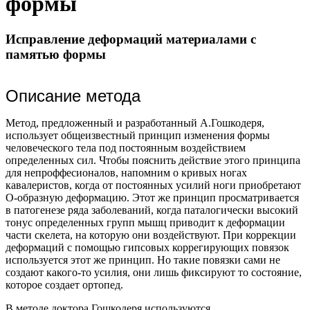
формы
Исправление деформаций материалами с
памятью формы
Описание метода
Метод, предложенный и разработанный А.Гошкодеря,
использует общеизвестный принцип изменения формы
человеческого тела под постоянным воздействием
определенных сил. Чтобы пояснить действие этого принципа
для непроффесионалов, напомним о кривых ногах
кавалеристов, когда от постоянных усилий ноги приобретают
О-образную деформацию. Этот же принцип просматривается
в патогенезе ряда заболеваний, когда паталогически высокий
тонус определенных групп мышц приводит к деформации
части скелета, на которую они воздействуют. При коррекции
деформаций с помощью гипсовых коррегирующих повязок
используется этот же принцип. Но такие повязки сами не
создают какого-то усилия, они лишь фиксируют то состояние,
которое создает ортопед.
В методе доктора Гошкодеря используются