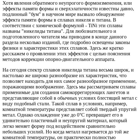
Хотя явления обратимого неупрогого формоизменения, или
эффекты памяти формы и сверхэлатичности известны давно,
подлинный "бум" в научном мире вызвало обнаружение
эффекта памяти формы в сплавах никеля и титана. В
соответствии с химической формулой - TiNi эти сплавы
названы "никелиды титана". Для любознательного и
подготовленного читателя мы приводим в конце данного
раздела несколько изданий, где подробно освещены законы
физики и характеристики этих сплавов. Здесь же кратко
расскажем о проявлении этих эффектов с целью пояснения
методов коррекции опорно-двигательного аппарата.
На сегодня спектр сплавов никелида титана весьма широк, и
настолько же широко разнообразие их характеристик, что
позволяет находить для них самое разнообразное применение,
поражающими воображение. Здесь мы рассматриваем сплавы
применимые для создания самокоррегирующих лангетов и
представляющие собой в обычных услових блестящий метал с
виду подобный стали. Такой сплав в условиях, например,
комнатной температуры представляет собой твердый упругий
метал. Однако охлаждение уже до 0°С превращает его в
удивительно пластичный и неупругий материал, который
легко меняет форму под воздействием сравнительно
небольших усилий. Но когда металл нагревается до той же
комнатной температуры, он практически полностью