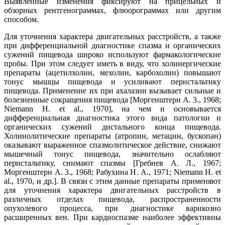
Выявленные изменения фиксируют на прицельных и
обзорных рентгенограммах, флюорограммах или другим
способом.
Для уточнения характера двигательных расстройств, а также
при дифференциальной диагностике спазма и органических
сужений пищевода широко используют фармакологические
пробы. При этом следует иметь в виду, что холинергические
препараты (ацетилхолин, мехолин, карбохолин) повышают
тонус мышцы пищевода и усиливают перистальтику
пищевода. Применение их при ахалазии вызывает сильные и
болезненные сокращения пищевода [Моргенштерн А. 3., 1968;
Niemann H. et al., 1970], на чем и основывается
дифференциальная диагностика этого вида патологии и
органических сужений дистального конца пищевода.
Холинолитические препараты (атропин, метацин, бускопан)
оказывают выраженное спазмолитическое действие, снижают
мышечный тонус пищевода, значительно ослабляют
перистальтику, снимают спазмы [Гребнев А. Л., 1967;
Моргенштерн А. 3., 1968; Рабухина Н. А., 1971; Niemann H. et
al., 1970, и др.]. В связи с этим данные препараты применяют
для уточнения характера двигательных расстройств в
различных отделах пищевода, распространенности
опухолевого процесса, при диагностике варикозно
расширенных вен. При кардиоспазме наиболее эффективны