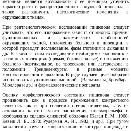
методики является возможность с ее помощью уточнить
характер роста и распространенность опухолей пищевода, а
также разграничить патологические изменения в
окружающих тканях.
При рентгенологическом исследовании пищевода следует
учитывать, что его изображение зависит от многих причин:
функциональных и анатомических особенностей
окружающих тканей, положения больного и проекции, в
которой проводят исследование, фазы глотания и дыхания и
др. В связи с этим исследование необходимо выполнять в
различных проекциях (прямая, боковая, косые) и положениях
больного (вертикальное, на трохоскопе или латероскопе, в
положении Тренделенбурга), в разные моменты
контрастирования и дыхания. В ряде случаев целесообразно
использовать функциональные пробы (Вальсальвы, Бромбара,
Мюллера и др.) и фармакологические препараты.
Оценку морфологического состояния пищевода следует
производить как в процессе прохождения контрастного
вещества, так и при спадении стенок пищевода, т. е. на
основании картин тугого заполнения, пневморельефа и
изображения складок слизистой оболочки [Каган Е. М., 1968;
Кевеш Л. Е., 1970; Рудерман А. И., 1982, и др.]. При тугом
заполнении изучают конфигурацию и контуры пищевода и