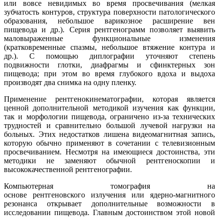
или вовсе невидимых во время просвечивания (мелкая
зубчатость контуров, структура поверхности патологического
образования, небольшое варикозное расширение вен
пищевода и др.). Серия рентгенограмм позволяет выявить
маловыраженные функциональные изменения
(кратковременные спазмы, небольшое втяжение контура и
др.). С помощью диплографии уточняют степень
подвижности глотки, диафрагмы и сфинктерных зон
пищевода; при этом во время глубокого вдоха и выдоха
производят два снимка на одну пленку.
Применение рентгенокинематографии, которая является
ценной дополнительной методикой изучения как функции,
так и морфологии пищевода, ограничено из-за технических
трудностей и сравнительно большой лучевой нагрузки на
больных. Этих недостатков лишена видеомагнитная запись,
которую обычно применяют в сочетании с телевизионным
просвечиванием. Несмотря на имеющиеся достоинства, эти
методики не заменяют обычной рентгеноскопии и
высококачественной рентгенографии.
Компьютерная томография на
основе рентгеновского излучения или ядерно-магнитного
резонанса открывает дополнительные возможности в
исследовании пищевода. Главным достоинством этой новой