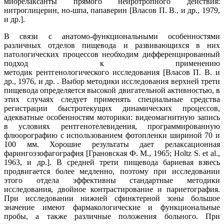
миорелаксанты прямого нейротропного действия:
нитроглицерин, но-шпа, папаверин [Власов П. В., и др., 1979,
и др.].
В связи с анатомо-функциональными особенностями
различных отделов пищевода и развивающихся в них
патологических процессов необходим дифференцированный
подход к применению
методик рентгенологического исследования [Власов П. В. и
др., 1976, и др. . Выбор методики исследования верхней трети
пищевода определяется высокой двигательной активностью, в
этих случаях следует применять специальные средства
регистрации быстротекущих динамических процессов,
адекватные особенностям моторики: видеомагнитную запись
в условиях рентгенотелевидения, программированную
флюорографию с использованием фотопленки шириной 70 и
100 мм. Хорошие результаты дает релаксационная
фарингоэзофагография [Грановская Ф. М., 1965; Holtz S. et al.,
1963, и др.]. В средней трети пищевода бариевая взвесь
продвигается более медленно, поэтому при исследовании
этого отдела эффективны стандартные методики
исследования, двойное контрастирование и париетография.
При исследовании нижней сфинктерной зоны большое
значение имеют фармакологические и функциональные
пробы, а также различные положения больного. При