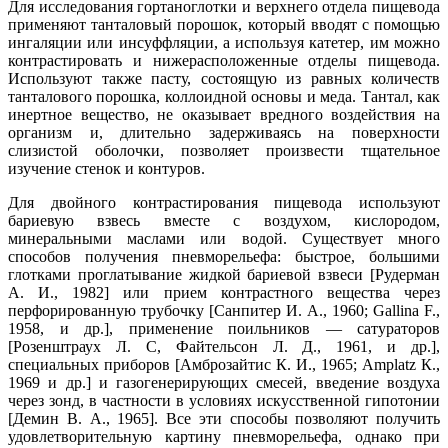
Для исследования гортаноглотки и верхнего отдела пищевода
применяют танталовый порошок, который вводят с помощью
ингаляции или инсуффляции, а используя катетер, им можно
контрастировать и нижерасположенные отделы пищевода.
Используют также пасту, состоящую из равных количеств
танталового порошка, коллоидной основы и меда. Тантал, как
инертное вещество, не оказывает вредного воздействия на
организм и, длительно задерживаясь на поверхности
слизистой оболочки, позволяет произвести тщательное
изучение стенок и контуров.
Для двойного контрастирования пищевода используют
бариевую взвесь вместе с воздухом, кислородом,
минеральными маслами или водой. Существует много
способов получения пневморельефа: быстрое, большими
глотками проглатывание жидкой бариевой взвеси [Рудерман
А. И., 1982] или прием контрастного вещества через
перфорированную трубочку [Санпитер И. А., 1960; Gallina F.,
1958, и др.], применение поильников — сатураторов
[Розенштраух Л. С, Файтельсон Л. Д., 1961, и др.],
специальных приборов [Амброзайтис К. И., 1965; Amplatz К.,
1969 и др.] и газогенерирующих смесей, введение воздуха
через зонд, в частности в условиях искусственной гипотонии
[Демин В. А., 1965]. Все эти способы позволяют получить
удовлетворительную картину пневморельефа, однако при