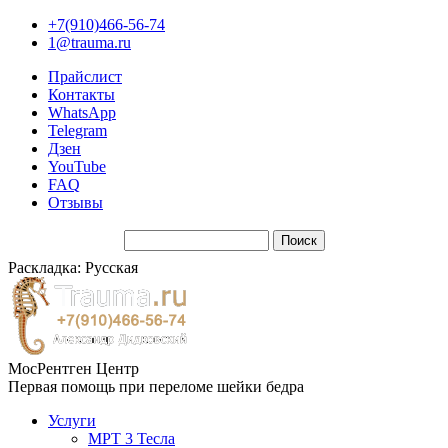
+7(910)466-56-74
1@trauma.ru
Прайслист
Контакты
WhatsApp
Telegram
Дзен
YouTube
FAQ
Отзывы
Раскладка: Русская
МосРентген Центр
Первая помощь при переломе шейки бедра
Услуги
МРТ 3 Тесла