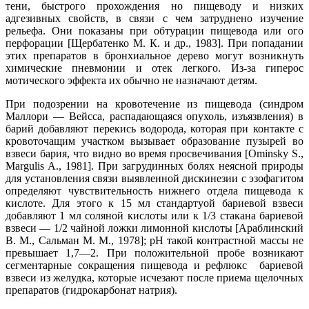
тени, быстрого прохождения но пищеводу и низких
адгезивных свойств, в связи с чем затруднено изучение
рельефа. Они показаны при обтурации пищевода или ого
перфорации [Щербатенко М. К. и др., 1983]. При попадании
этих препаратов в бронхиальное дерево могут возникнуть
химические пневмонии и отек легкого. Из-за гиперос
мотического эффекта их обычно не назначают детям.
При подозрении на кровотечение из пищевода (синдром
Маллори — Вейсса, распадающаяся опухоль, изъязвления) в
барий добавляют перекись водорода, которая при контакте с
кровоточащим участком вызывает образование пузырей во
взвеси бария, что видно во время просвечивания [Ominsky S.,
Margulis A., 1981]. При загрудинных болях неясной природы
для установления связи выявленной дискинезии с эзофагитом
определяют чувствительность нижнего отдела пищевода к
кислоте. Для этого к 15 мл стандартуой бариевой взвеси
добавляют 1 мл соляной кислоты или к 1/3 стакана бариевой
взвеси — 1/2 чайной ложки лимонной кислоты [Араблинский
В. М., Сальман М. М., 1978]; рН такой контрастной массы не
превышает 1,7—2. При положительной пробе возникают
сегментарные сокращения пищевода и рефлюкс бариевой
взвеси из желудка, которые исчезают после приема щелочных
препаратов (гидрокарбонат натрия).