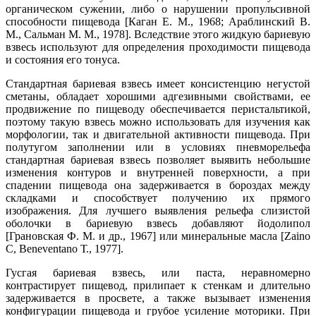
органическом сужении, либо о нарушении пропульсивной
способности пищевода [Каган Е. М., 1968; Араблинский В.
М., Сальман М. М., 1978]. Вследствие этого жидкую бариевую
взвесь используют для определения проходимости пищевода
и состояния его тонуса.
Стандартная бариевая взвесь имеет консистенцию негустой
сметаны, обладает хорошими адгезивными свойствами, ее
продвижение по пищеводу обеспечивается перистальтикой,
поэтому такую взвесь можно использовать для изучения как
морфологии, так и двигательной активности пищевода. При
полутугом заполнении или в условиях пневморельефа
стандартная бариевая взвесь позволяет выявить небольшие
изменения контуров и внутренней поверхности, а при
спадении пищевода она задерживается в бороздах между
складками и способствует получению их прямого
изображения. Для лучшего выявления рельефа слизистой
оболочки в бариевую взвесь добавляют йодолипол
[Грановская Ф. М. и др., 1967] или минеральные масла [Zaino
С, Beneventano Т., 1977].
Гусгая бариевая взвесь, или паста, неравномерно
контрастирует пищевод, прилипает к стенкам и длительно
задерживается в просвете, а также вызывает изменения
конфигурации пищевода и грубое усиление моторики. При