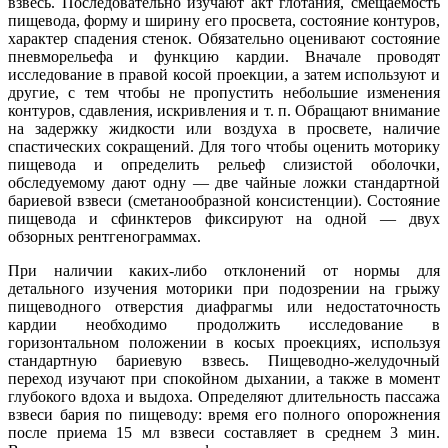
взвесь. Последовательно изучают акт глотания, смещаемость
пищевода, форму и ширину его просвета, состояние контуров,
характер спадения стенок. Обязательно оценивают состояние
пневморельефа и функцию кардии. Вначале проводят
исследование в правой косой проекции, а затем используют и
другие, с тем чтобы не пропустить небольшие изменения
контуров, сдавления, искривления и т. п. Обращают внимание
на задержку жидкости или воздуха в просвете, наличие
спастических сокращений. Для того чтобы оценить моторику
пищевода и определить рельеф слизистой оболочки,
обследуемому дают одну — две чайные ложки стандартной
бариевой взвеси (сметанообразной консистенции). Состояние
пищевода и сфинктеров фиксируют на одной — двух
обзорных рентгенограммах.
При наличии каких-либо отклонений от нормы для
детального изучения моторики при подозрении на грыжу
пищеводного отверстия диафрагмы или недостаточность
кардии необходимо продолжить исследование в
горизонтальном положении в косых проекциях, используя
стандартную бариевую взвесь. Пищеводно-желудочный
переход изучают при спокойном дыхании, а также в момент
глубокого вдоха и выдоха. Определяют длительность пассажа
взвеси бария по пищеводу: время его полного опорожнения
после приема 15 мл взвеси составляет в среднем 3 мин.