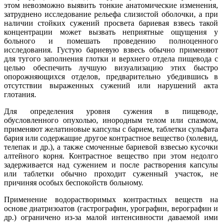
этом невозможно выявить тонкие анатомические изменения,
затруднено исследование рельефа слизистой оболочки, а при
наличии стойких сужений просвета бариевая взвесь такой
концентрации может вызвать неприятные ощущения у
больного и помешать проведению полноценного
исследования. Густую бариевую взвесь обычно применяют
для тугого заполнения глотки и верхнего отдела пищевода с
целью обеспечить лучшую визуализацию этих быстро
опорожняющихся отделов, предварительно убедившись в
отсутствии выраженных сужений или нарушений акта
глотания.
Для определения уровня сужения в пищеводе,
обусловленного опухолью, инородным телом или спазмом,
применяют желатиновые капсулы с барием, таблетки сульфата
бария или содержащие другое контрастное вещество (холевид,
телепак и др.), а также смоченные бариевой взвесью кусочки
алтейного корня. Контрастное вещество при этом недолго
задерживается над сужением и после растворения капсулы
или таблетки обычно проходит суженный участок, не
причиняя особых беспокойств больному.
Применение водорастворимых контрастных веществ на
основе диатризоатов (гастрографин, урографин, верографин и
др.) ограничено из-за малой интенсивности даваемой ими