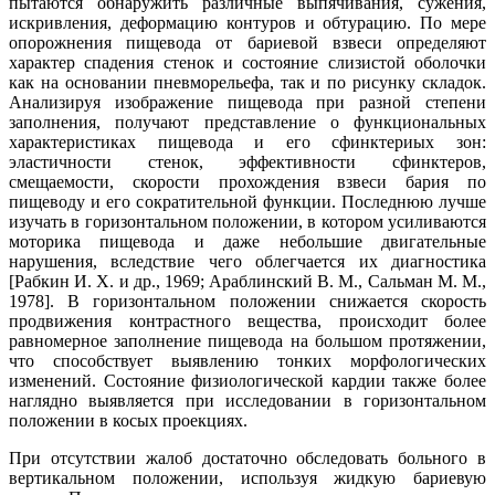
пытаются обнаружить различные выпячивания, сужения,
искривления, деформацию контуров и обтурацию. По мере
опорожнения пищевода от бариевой взвеси определяют
характер спадения стенок и состояние слизистой оболочки
как на основании пневморельефа, так и по рисунку складок.
Анализируя изображение пищевода при разной степени
заполнения, получают представление о функциональных
характеристиках пищевода и его сфинктериых зон:
эластичности стенок, эффективности сфинктеров,
смещаемости, скорости прохождения взвеси бария по
пищеводу и его сократительной функции. Последнюю лучше
изучать в горизонтальном положении, в котором усиливаются
моторика пищевода и даже небольшие двигательные
нарушения, вследствие чего облегчается их диагностика
[Рабкин И. X. и др., 1969; Араблинский В. М., Сальман М. М.,
1978]. В горизонтальном положении снижается скорость
продвижения контрастного вещества, происходит более
равномерное заполнение пищевода на большом протяжении,
что способствует выявлению тонких морфологических
изменений. Состояние физиологической кардии также более
наглядно выявляется при исследовании в горизонтальном
положении в косых проекциях.
При отсутствии жалоб достаточно обследовать больного в
вертикальном положении, используя жидкую бариевую