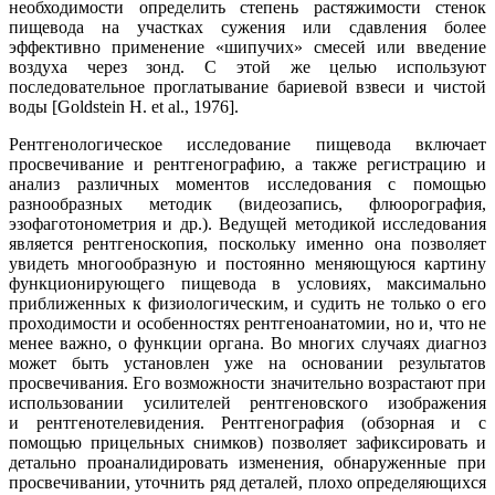
необходимости определить степень растяжимости стенок
пищевода на участках сужения или сдавления более
эффективно применение «шипучих» смесей или введение
воздуха через зонд. С этой же целью используют
последовательное проглатывание бариевой взвеси и чистой
воды [Goldstein Н. et al., 1976].
Рентгенологическое исследование пищевода включает
просвечивание и рентгенографию, а также регистрацию и
анализ различных моментов исследования с помощью
разнообразных методик (видеозапись, флюорография,
эзофаготонометрия и др.). Ведущей методикой исследования
является рентгеноскопия, поскольку именно она позволяет
увидеть многообразную и постоянно меняющуюся картину
функционирующего пищевода в условиях, максимально
приближенных к физиологическим, и судить не только о его
проходимости и особенностях рентгеноанатомии, но и, что не
менее важно, о функции органа. Во многих случаях диагноз
может быть установлен уже на основании результатов
просвечивания. Его возможности значительно возрастают при
использовании усилителей рентгеновского изображения
и рентгенотелевидения. Рентгенография (обзорная и с
помощью прицельных снимков) позволяет зафиксировать и
детально проаналидировать изменения, обнаруженные при
просвечивании, уточнить ряд деталей, плохо определяющихся