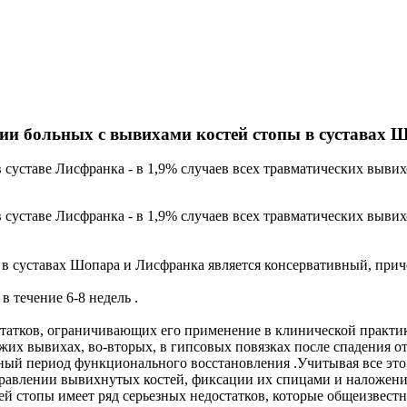
нии больных с вывихами костей стопы в суставах
 суставе Лисфранка - в 1,9% случаев всех травматических вывих
 суставе Лисфранка - в 1,9% случаев всех травматических вывих
 суставах Шопара и Лисфранка является консервативный, приче
 течение 6-8 недель .
татков, ограничивающих его применение в клинической практике
вежих вывихах, во-вторых, в гипсовых повязках после спадения 
ельный период функционального восстановления .Учитывая все э
правлении вывихнутых костей, фиксации их спицами и наложении
й стопы имеет ряд серьезных недостатков, которые общеизвестны