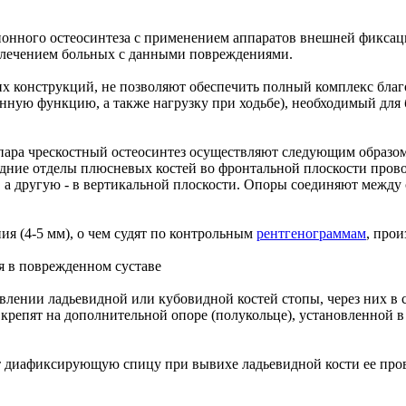
онного остеосинтеза с применением аппаратов внешней фиксац
 лечением больных с данными повреждениями.
их конструкций, не позволяют обеспечить полный комплекс бл
ную функцию, а также нагрузку при ходьбе), необходимый для
ара чрескостный остеосинтез осуществляют следующим образом.
дние отделы плюсневых костей во фронтальной плоскости прово
 , а другую - в вертикальной плоскости. Опоры соединяют межд
я (4-5 мм), о чем судят по контрольным
рентгенограммам
, про
я в поврежденном суставе
равлении ладьевидной или кубовидной костей стопы, через них 
крепят на дополнительной опоре (полукольце), установленной в
ят диафиксирующую спицу при вывихе ладьевидной кости ее про