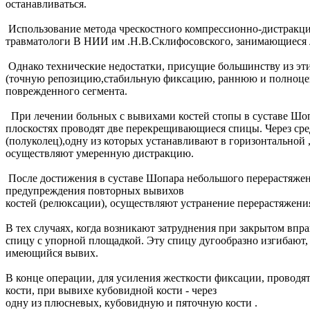
останавливаться.
Использование метода чрескостного компрессионно-дистракци
травматологи В НИИ им .Н.В.Склифосовского, занимающиеся
Однако технические недостатки, присущие большинству из эт
(точную репозицию,стабильную фиксацию, раннюю и полноцен
поврежденного сегмента.
При лечении больных с вывихами костей стопы в суставе Шоп
плоскостях проводят две перекрещивающиеся спицы. Через сре
(полуколец),одну из которых устанавливают в горизонтальной
осуществляют умеренную дистракцию.
После достижения в суставе Шопара небольшого перерастяжени
предупреждения повторных вывихов
костей (релюксации), осуществляют устранение перерастяжени
В тех случаях, когда возникают затруднения при закрытом вп
спицу с упорной площадкой. Эту спицу дугообразно изгибают, 
имеющийся вывих.
В конце операции, для усиления жесткости фиксации, провод
кости, при вывихе кубовидной кости - через
одну из плюсневых, кубовидную и пяточную кости .