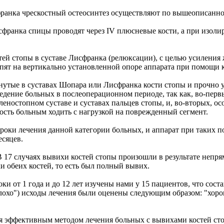
ранка чрескостный остеосинтез осуществляют по вышеописанной 
сфранка спицы проводят через IV плюсневые кости, а при изоли
ей стопы в суставе Лисфранка (релюксации), с целью усиления
пят на вертикально установленной опоре аппарата при помощи
тые в суставах Шопара или Лисфранка кости стопы и прочно у
 ведение больных в послеоперационном периоде, так как, во-пе
еностопном суставе и суставах пальцев стопы, и, во-вторых, о
сть больным ходить с нагрузкой на поврежденный сегмент.
ки лечения данной категории больных, и аппарат при таких по
есяцев.
7 случаях вывихи костей стопы произошли в результате непрям
и обеих костей, то есть был полный вывих.
и от 1 года и до 12 лет изучены нами у 15 пациентов, что сост
лохо") исходы лечения были оценены следующим образом: "хорош
ся эффективным методом лечения больных с вывихами костей сто