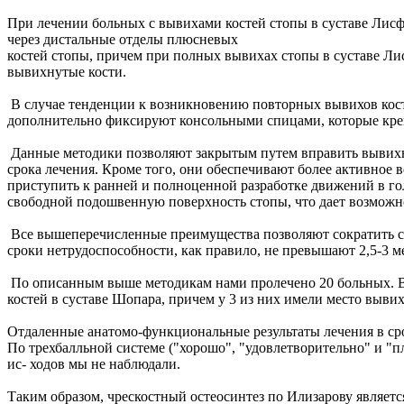
При лечении больных с вывихами костей стопы в суставе Лисф
через дистальные отделы плюсневых
костей стопы, причем при полных вывихах стопы в суставе Ли
вывихнутые кости.
В случае тенденции к возникновению повторных вывихов кост
дополнительно фиксируют консольными спицами, которые кре
Данные методики позволяют закрытым путем вправить вывихну
срока лечения. Кроме того, они обеспечивают более активное
приступить к ранней и полноценной разработке движений в гол
свободной подошвенную поверхность стопы, что дает возможно
Все вышеперечисленные преимущества позволяют сократить сро
сроки нетрудоспособности, как правило, не превышают 2,5-3 м
По описанным выше методикам нами пролечено 20 больных. В 1
костей в суставе Шопара, причем у 3 из них имели место вывих
Отдаленные анатомо-функциональные результаты лечения в срок
По трехбалльной системе ("хорошо", "удовлетворительно" и "п
ис- ходов мы не наблюдали.
Таким образом, чрескостный остеосинтез по Илизарову являет