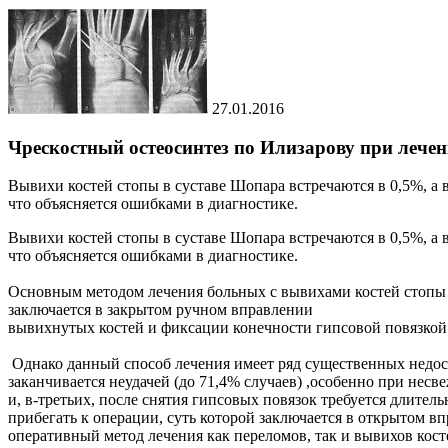
27.01.2016
Чрескостный остеосинтез по Илизарову при лече
Вывихи костей стопы в суставе Шопара встречаются в 0,5%, а в
что объясняется ошибками в диагностике.
Вывихи костей стопы в суставе Шопара встречаются в 0,5%, а в
что объясняется ошибками в диагностике.
Основным методом лечения больных с вывихами костей стопы в
заключается в закрытом ручном вправлении
вывихнутых костей и фиксации конечности гипсовой повязкой в
Однако данный способ лечения имеет ряд существенных недос
заканчивается неудачей (до 71,4% случаев) ,особенно при нес
и, в-третьих, после снятия гипсовых повязок требуется длит
прибегать к операции, суть которой заключается в открытом в
оперативный метод лечения как переломов, так и вывихов косте