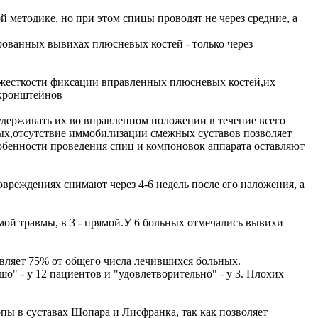
методике, но при этом спицы проводят не через средние, а
рованных вывихах плюсневых костей - только через
 жесткости фиксации вправленных плюсневых костей,их
 кронштейнов
держивать их во вправленном положении в течение всего
рвых,отсутствие иммобилизации смежных суставов позволяет
собенности проведения спиц и компоновок аппарата оставляют
вреждениях снимают через 4-6 недель после его наложения, а
ой травмы, в 3 - прямой.У 6 больных отмечались вывихи
авляет 75% от общего числа лечившихся больных.
о" - у 12 пациентов и "удовлетворительно" - у 3. Плохих
пы в суставах Шопара и Лисфранка, так как позволяет