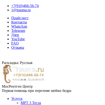
+7(910)466-56-74
1@trauma.ru
Прайслист
Контакты
WhatsApp
Telegram
Дзен
YouTube
FAQ
Отзывы
Раскладка: Русская
МосРентген Центр
Первая помощь при переломе шейки бедра
Услуги
МРТ 3 Тесла