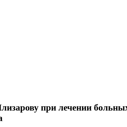
Илизарову при лечении больны
а