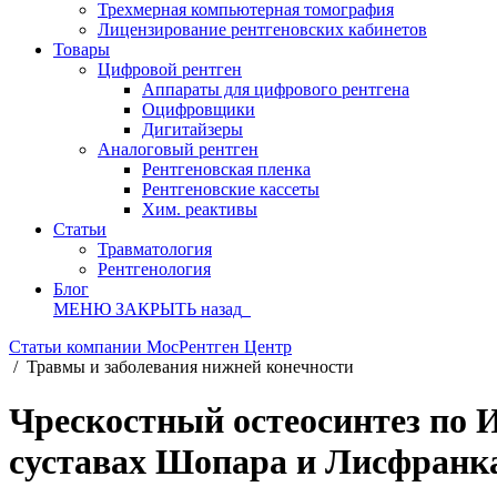
Трехмерная компьютерная томография
Лицензирование рентгеновских кабинетов
Товары
Цифровой рентген
Аппараты для цифрового рентгена
Оцифровщики
Дигитайзеры
Аналоговый рентген
Рентгеновская пленка
Рентгеновские кассеты
Хим. реактивы
Статьи
Травматология
Рентгенология
Блог
МЕНЮ
ЗАКРЫТЬ
назад
Статьи компании МосРентген Центр
/
Травмы и заболевания нижней конечности
Чрескостный остеосинтез по 
суставах Шопара и Лисфранк