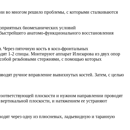
ии во многом решило проблемы, с которыми сталкиваются
агоприятных биомеханических условий
 быстрейшего анатомо-функционального восстановления
 Через пяточную кость в косо-фронтальных
дят 1-2 спицы. Монтируют аппарат Илизарова из двух опор
у собой резьбовыми стержнями, с помощью которых
изводят ручное вправление вывихнутых костей. Затем, с целью
в соответствующей плоскости и нужном направлении проводят
 вертикальной плоскости, и натяжением ее устраняют
водят через одну из плюсневых, ладьевидную и таранную