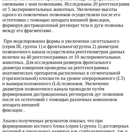
смежными с ним позвонками. Исследованы 20 рентгенограмм
от 5 экспериментальных животных. Увеличение высоты
одного из поясничных позвонков осуществляли после его
остеотомии с помощью аппарата внешней фиксации,
формируя дистракционный регенерат тела и дуги позвонка
между его фрагментами .
При моделировании формы и увеличении сагиттального
(серия III, группа 1) и фронтального(группа 2) диаметров
позвоночного канала осуществлена рентгенометрия данных
величин на 40 рентгенограммах от 10 экспериментальных
животных. Для исследования размеров фронтального
диаметра измерения проведены на рентгенограммах
анатомических препаратов,распиленных в сегментальной
(горизонтальной) плоскости на уровне оперированного (L5)
и вышерасположенного (L4) позвонков. Увеличение
диаметров позвоночного канала проводили путѐм
формирования дистракционных регенератов дуг позвонков
после их остеотомий с помощью различных компоновок
аппарата внешней
фиксации .
Анализ полученных результатов показал, что при
формировании костного блока (серия I,группа 1) достоверных
различий в продольных размерах как стабилизируемых, так и