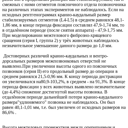
смежных с ними сегментов поясничного отдела позвоночника
на различных этапах экспериментов не наблюдалось. Если на
исходных рентгенограммах кранио-каудальный размер
стабилизируемых сегментов (L4-L5) в среднем равнялся 48,1-
1,86 мм, в конце периода фиксации составлял 47,9-1,74 мм, то
в отдалѐнном периоде (после снятия аппарата) - 47,9-1,75 мм.
При моделировании межтелового фиброзно-хрящевого
сращения (серия I, группа 2) у трѐх животных наблюдалось
незначительное уменьшение данного размера до 1,0 мм.
Достоверных различий кранио-каудальных и вентро-
дорсальных размеров межпозвонковых отверстий не
выявлено.При увеличении высоты одного из поясничных
позвонков (серия II) его продольный размер до операции в
среднем равнялся 21,5-0,96 мм. К концу периода дистракции
он увеличивался на80,9-103,2%, в среднем - на 91,3%. В конце
периода фиксации у всех животных выявлено незначительное
(до 4,4%) снижение достигнутой высоты позвонка. В
отдалѐнном периоде дальнейшей потери кранио-каудального
размера"удлиняемого" позвонка не наблюдалось. Он был
равен 40,1-1,01 мм, т.е. был увеличен от исходных размеров на
86,6% .
Высота межтеловых промежутков между оперируемым и