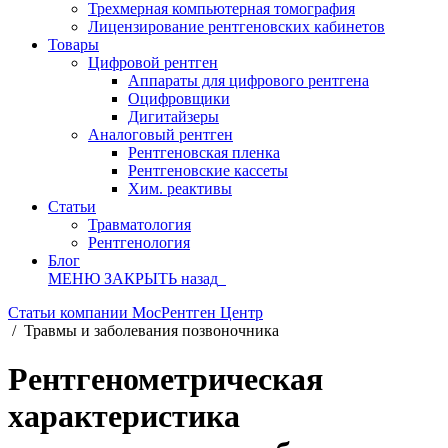
Трехмерная компьютерная томография
Лицензирование рентгеновских кабинетов
Товары
Цифровой рентген
Аппараты для цифрового рентгена
Оцифровщики
Дигитайзеры
Аналоговый рентген
Рентгеновская пленка
Рентгеновские кассеты
Хим. реактивы
Статьи
Травматология
Рентгенология
Блог
МЕНЮ
ЗАКРЫТЬ
назад
Статьи компании МосРентген Центр
/
Травмы и заболевания позвоночника
Рентгенометрическая
характеристика