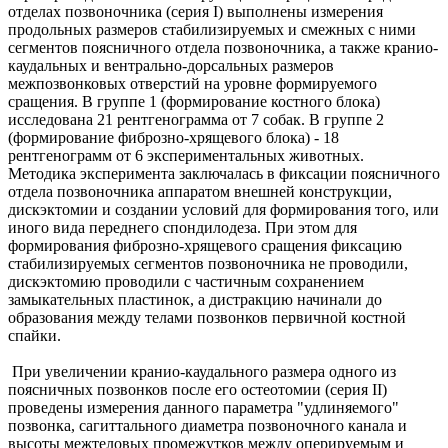
отделах позвоночника (серия I) выполнены измерения
продольных размеров стабилизируемых и смежных с ними
сегментов поясничного отдела позвоночника, а также кранио-
каудальных и вентрально-дорсальных размеров
межпозвонковых отверстий на уровне формируемого
сращения. В группе 1 (формирование костного блока)
исследована 21 рентгенограмма от 7 собак. В группе 2
(формирование фиброзно-хрящевого блока) - 18
рентгенограмм от 6 экспериментальных животных.
Методика эксперимента заключалась в фиксации поясничного
отдела позвоночника аппаратом внешней конструкции,
дискэктомии и создании условий для формирования того, или
иного вида переднего спондилодеза. При этом для
формирования фиброзно-хрящевого сращения фиксацию
стабилизируемых сегментов позвоночника не проводили,
дискэктомию проводили с частичным сохранением
замыкательных пластинок, а дистракцию начинали до
образования между телами позвонков первичной костной
спайки.
При увеличении кранио-каудального размера одного из
поясничных позвонков после его остеотомии (серия II)
проведены измерения данного параметра "удлиняемого"
позвонка, сагиттального диаметра позвоночного канала и
высоты межтеловых промежутков между оперируемым и