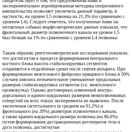
свидетельствует о том, что предложенная нами и
экспериментально апробированная методика оперативного
вмешательства позволяет увеличить данный параметр, в
частности, на уровне L5 позвонка на 21,3% (по сравнению с
уровнем L4). Следует отметить, что полученные нами на
интактных собаках морфо-метрические данные показали, что
фронтальный диаметр позвоночного канала на уровне L5
был больше на 1% по сравнению с уровнем L4 позвонка.
Таким образом, рентгенометрические исследования показали,
что достигнутая в процессе формирования вентрального
костного блока высота стабилизируемых сегментов
сохраняется в отдалѐнные сроки после снятия аппарата. При
формировании межтелового фиброзно-хрящевого блока в 50%
случаев имелось незначительное уменьшение продольных
размеров стабилизируемых сегментов (т.е. межтелового
промежутка). Однако достоверных изменений вентро-
дорсальных и кранио-каудальных размеров межпозвонковых
отверстий на всех этапах эксперимента не выявлено. После
увеличения сагиттального (в среднем на 91,2%) и
фронтального (на 20%) диаметров позвоночного канала,
а также кранио-каудального размера позвонка (на 86,6%)
путем формирования дистракционных регенератов тела и
дуги позвонка, достигнутые