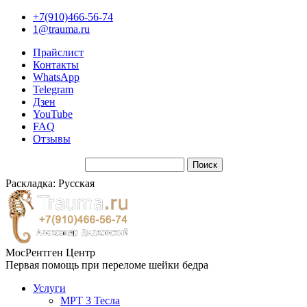
+7(910)466-56-74
1@trauma.ru
Прайслист
Контакты
WhatsApp
Telegram
Дзен
YouTube
FAQ
Отзывы
Раскладка: Русская
МосРентген Центр
Первая помощь при переломе шейки бедра
Услуги
МРТ 3 Тесла