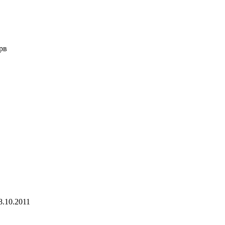
рв
8.10.2011