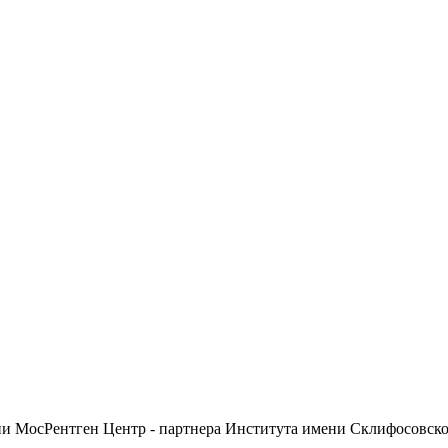
ии МосРентген Центр - партнера Института имени Склифосовск