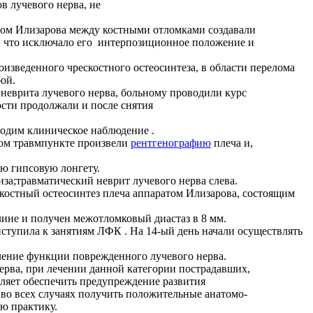
 лучевого нерва, не
атом Илизарова между костными отломками создавали
а, что исключало его интерпозиционное положение и
оизведенного чрескостного остеосинтеза, в области перелома
ой.
неврита лучевого нерва, больному проводили курс
сти продолжали и после снятия
одим клиническое наблюдение .
дском травмпункте произвели
рентгенографию
плеча и,
ю гипсовую лонгету.
за;травматический неврит лучевого нерва слева.
скостный остеосинтез плеча аппаратом Илизарова, состоящим
лине и получен межотломковый диастаз в 8 мм.
ступила к занятиям ЛФК . На 14-ый день начали осуществлять
вление функции поврежденного лучевого нерва.
рва, при лечении данной категории пострадавших,
ляет обеспечить предупреждение развития
во всех случаях получить положительные анатомо-
ю практику.