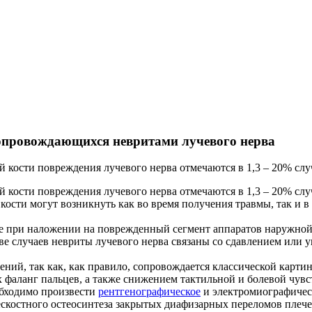
 сопровождающихся невритами лучевого нерва
 кости повреждения лучевого нерва отмечаются в 1,3 – 20% слу
 кости повреждения лучевого нерва отмечаются в 1,3 – 20% слу
кости могут возникнуть как во время получения травмы, так и 
же при наложении на поврежденный сегмент аппаратов наружной
е случаев невриты лучевого нерва связаны со сдавлением или у
ний, так как, как правило, сопровождается классической карти
фаланг пальцев, а также снижением тактильной и болевой чувст
обходимо произвести
рентгенографическое
и электромиографичес
рескостного остеосинтеза закрытых диафизарных переломов пле