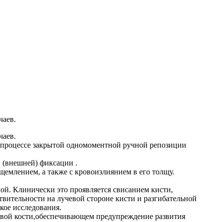
чаев.
чаев.
в процессе закрытой одномоментной ручной репозиции
 (внешней) фиксации .
щемлением, а также с кровоизлиянием в его толщу.
ной. Клинически это проявляется свисанием кисти,
вительности на лучевой стороне кисти и разгибательной
кое исследования.
чевой кости,обеспечивающем предупреждение развития