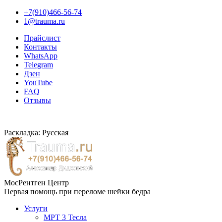
+7(910)466-56-74
1@trauma.ru
Прайслист
Контакты
WhatsApp
Telegram
Дзен
YouTube
FAQ
Отзывы
Раскладка: Русская
МосРентген Центр
Первая помощь при переломе шейки бедра
Услуги
МРТ 3 Тесла