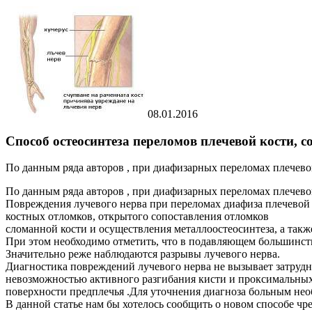
08.01.2016
Способ остеосинтеза переломов плечевой кости,
По данным ряда авторов , при диафизарных переломах плечевой
По данным ряда авторов , при диафизарных переломах плечевой
Повреждения лучевого нерва при переломах диафиза плечевой 
костных отломков, открытого сопоставления отломков
сломанной кости и осуществления металлоостеосинтеза, а так
При этом необходимо отметить, что в подавляющем большинств
Значительно реже наблюдаются разрывы лучевого нерва.
Диагностика повреждений лучевого нерва не вызывает затрудне
невозможностью активного разгибания кисти и проксимальных 
поверхности предплечья .Для уточнения диагноза больным не
В данной статье нам бы хотелось сообщить о новом способе ч