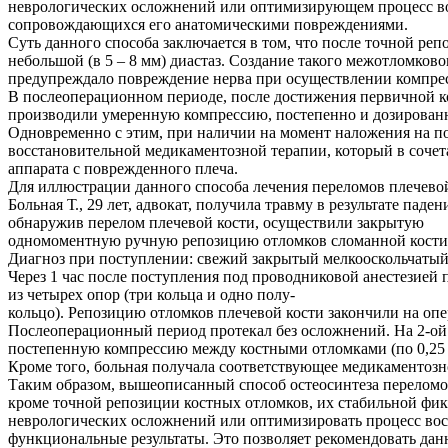
неврологических осложнений или оптимизирующем процесс вос
сопровождающихся его анатомическими повреждениями.
Суть данного способа заключается в том, что после точной р
небольшой (в 5 – 8 мм) диастаз. Создание такого межотломко
предупреждало повреждение нерва при осуществлении компрес
В послеоперационном периоде, после достижения первичной кос
производили умеренную компрессию, постепенно и дозированно
Одновременно с этим, при наличии на момент наложения на п
восстановительной медикаментозной терапии, который в соче
аппарата с поврежденного плеча.
Для иллюстрации данного способа лечения переломов плечево
Больная Т., 29 лет, адвокат, получила травму в результате пад
обнаружив перелом плечевой кости, осуществили закрытую
одномоментную ручную репозицию отломков сломанной кости,
Диагноз при поступлении: свежий закрытый мелкооскольчатый п
Через 1 час после поступления под проводниковой анестезией
из четырех опор (три кольца и одно полу-
кольцо). Репозицию отломков плечевой кости закончили на опе
Послеоперационный период протекал без осложнений. На 2-ой 
постепенную компрессию между костными отломками (по 0,25 м
Кроме того, больная получала соответствующее медикаментозн
Таким образом, вышеописанный способ остеосинтеза переломо
кроме точной репозиции костных отломков, их стабильной фи
неврологических осложнений или оптимизировать процесс восс
функциональные результаты. Это позволяет рекомендовать дан