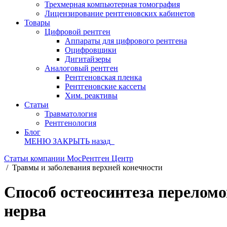
Трехмерная компьютерная томография
Лицензирование рентгеновских кабинетов
Товары
Цифровой рентген
Аппараты для цифрового рентгена
Оцифровщики
Дигитайзеры
Аналоговый рентген
Рентгеновская пленка
Рентгеновские кассеты
Хим. реактивы
Статьи
Травматология
Рентгенология
Блог
МЕНЮ
ЗАКРЫТЬ
назад
Статьи компании МосРентген Центр
/
Травмы и заболевания верхней конечности
Способ остеосинтеза перелом
нерва