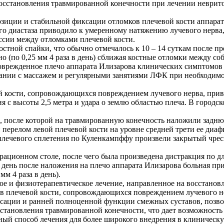
становления травмированной конечности при лечении невритов
епозиции и стабильной фиксации отломков плечевой кости аппар
вого диастаза приводило к умеренному натяжению лучевого нерв
сии между отломками плечевой кости.
тной спайки, что обычно отмечалось к 10 – 14 суткам после пр
 (по 0,25 мм 4 раза в день) сближая костные отломки между соб
оврежденное плечо аппарата Илизарова клинических симптомов 
тании с массажем и регулярными занятиями ЛФК при необходимо
й кости, сопровождающихся повреждением лучевого нерва, прив
ения с высоты 2,5 метра и удара о землю областью плеча. В горо
 после которой на травмированную конечность наложили задню
ерелом левой плечевой кости на уровне средней трети ее диафи
 плечевого сплетения по Куленкампффу произвели закрытый чре
рационном столе, после чего была произведена дистракция по д
день после наложения на плечо аппарата Илизарова больная при
м 4 раза в день).
ое и физиотерапевтическое лечение, направленное на восстано
в плечевой кости, сопровождающихся повреждением лучевого не
ксации и ранней полноценной функции смежных суставов, позво
тановления травмированной конечности, что дает возможность 
ный способ лечения для более широкого внедрения в клиническу