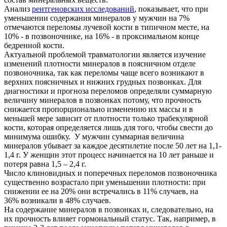
Анализ
рентгеновских исследований
, показывает, что при
уменьшении содержания минералов у мужчин на 7%
отмечаются переломы лучевой кости в типичном месте, на
10% - в позвоночнике, на 16% - в проксимальном конце
бедренной кости.
Актуальной проблемой травматологии является изучение
изменений плотности минералов в поясничном отделе
позвоночника, так как переломы чаще всего возникают в
верхних поясничных и нижних грудных позвонках. Для
диагностики и прогноза переломов определяли суммарную
величину минералов в позвонках потому, что прочность
снижается пропорционально изменению их массы и в
меньшей мере зависит от плотности только трабекулярной
кости, которая определяется лишь для того, чтобы свести до
минимума ошибку. У мужчин суммарная величина
минералов убывает за каждое десятилетие после 50 лет на 1,1-
1,4 г. У женщин этот процесс начинается на 10 лет раньше и
потеря равна 1,5 – 2,4 г.
Число клиновидных и поперечных переломов позвоночника
существенно возрастало при уменьшении плотности: при
снижении ее на 20% они встречались в 11% случаев, на
36% возникали в 48% случаев.
На содержание минералов в позвонках и, следовательно, на
их прочность влияет гормональный статус. Так, например, в