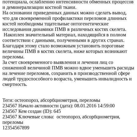
потенциала, ослаблению интенсивности обменных процессов
и деминерализации костной ткани.
На основании приведенных данных можно сделать вывод,
что для своевременной профилактики переломов длинных
костей необходимы тщательные онтогенетические
исследования динамики ПМВ в различных костях скелета.
Накоплен значительный материал, находящийся в полном
соответствии с данными, полученными в других странах.
Благодаря этому стало возможным установить пороговые
величины ПМВ в костях скелета, ниже которых возникают
переломы.
За счет своевременного выявления и лечения лиц со
сниженной величиной ПМВ можно вдвое уменьшить расходы
на лечение переломов, сохранить в производственной сфере
людей трудоспособного возраста, уменьшить инвалидность и
смертность.
Теги: остеопороз, абсорбциометрия, переломы
234567 Начало активности (дата): 08.01.2016 14:59:00
234567 Кем создан (ID): 645
234567 Ключевые слова: остеопороз, абсорбциометрия,
переломы
12354567899