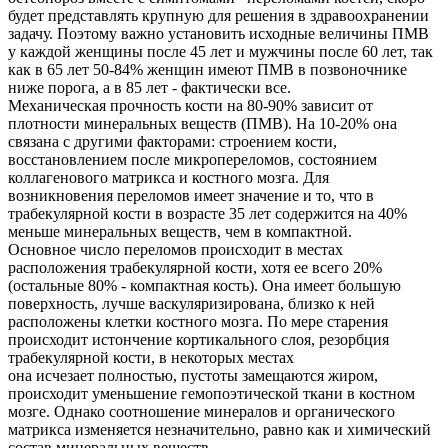
будет представлять крупную для решения в здравоохранении
задачу. Поэтому важно установить исходные величины ПМВ
у каждой женщины после 45 лет и мужчины после 60 лет, так
как в 65 лет 50-84% женщин имеют ПМВ в позвоночнике
ниже порога, а в 85 лет - фактически все.
Механическая прочность кости на 80-90% зависит от
плотности минеральных веществ (ПМВ). На 10-20% она
связана с другими факторами: строением кости,
восстановлением после микропереломов, состоянием
коллагенового матрикса и костного мозга. Для
возникновения переломов имеет значение и то, что в
трабекулярной кости в возрасте 35 лет содержится на 40%
меньше минеральных веществ, чем в компактной.
Основное число переломов происходит в местах
расположения трабекулярной кости, хотя ее всего 20%
(остальные 80% - компактная кость). Она имеет большую
поверхность, лучше васкуляризирована, близко к ней
расположены клетки костного мозга. По мере старения
происходит истончение кортикального слоя, резорбция
трабекулярной кости, в некоторых местах
она исчезает полностью, пустоты замещаются жиром,
происходит уменьшение гемопоэтической ткани в костном
мозге. Однако соотношение минералов и органического
матрикса изменяется незначительно, равно как и химический
состав минеральных веществ.