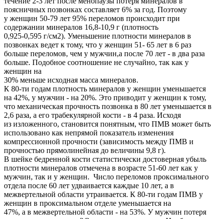
течение 2-3 лет после менопаузы потеря минералов в
поясничных позвонках составляет 6% за год. Поэтому
у женщин 50-79 лет 95% переломов происходит при
содержании минералов 16,8-10,9 г (плотность
0,925-0,595 г/см2). Уменьшение плотности минералов в
позвонках ведет к тому, что у женщин 51- 65 лет в 6 раз
больше переломов, чем у мужчин,а после 70 лет - в два раза
больше. Подобное соотношение не случайно, так как у
женщин на
30% меньше исходная масса минералов.
К 80-ти годам плотность минералов у женщин уменьшается
на 42%, у мужчин - на 20%. Это приводит у женщин к тому,
что механическая прочность позвонка в 80 лет уменьшается в
2,6 раза, а его трабекулярной кости - в 4 раза. Исходя
из изложенного, становится понятным, что ПМВ может быть
использовано как непрямой показатель изменения
компрессионной прочности (зависимость между ПМВ и
прочностью прямолинейная до величины 9,8 г).
В шейке бедренной кости статистически достоверная убыль
плотности минералов отмечена в возрасте 51-60 лет как у
мужчин, так и у женщин. Число переломов проксимального
отдела после 60 лет удваивается каждые 10 лет, а в
межвертельной области утраивается. К 80-ти годам ПМВ у
женщин в проксимальном отделе уменьшается на
47%, а в межвертельной области - на 53%. У мужчин потеря