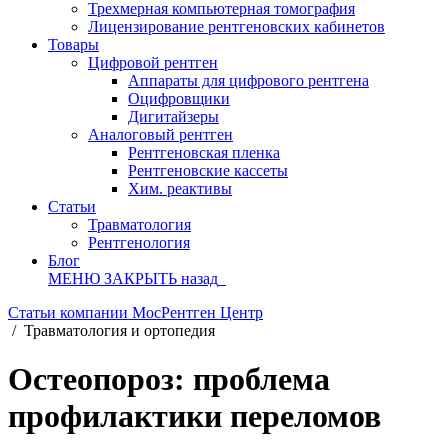
Трехмерная компьютерная томография
Лицензирование рентгеновских кабинетов
Товары
Цифровой рентген
Аппараты для цифрового рентгена
Оцифровщики
Дигитайзеры
Аналоговый рентген
Рентгеновская пленка
Рентгеновские кассеты
Хим. реактивы
Статьи
Травматология
Рентгенология
Блог
МЕНЮ
ЗАКРЫТЬ
назад
Статьи компании МосРентген Центр
/
Травматология и ортопедия
Остеопороз: проблема
профилактики переломов