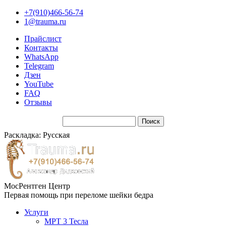
+7(910)466-56-74
1@trauma.ru
Прайслист
Контакты
WhatsApp
Telegram
Дзен
YouTube
FAQ
Отзывы
Раскладка: Русская
МосРентген Центр
Первая помощь при переломе шейки бедра
Услуги
МРТ 3 Тесла