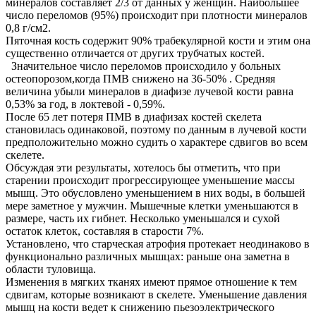
минералов составляет 2/3 от данных у женщин. Наибольшее
число переломов (95%) происходит при плотности минералов
0,8 г/см2.
Пяточная кость содержит 90% трабекулярной кости и этим она
существенно отличается от других трубчатых костей.
Значительное число переломов происходило у больных
остеопорозом,когда ПМВ снижено на 36-50% . Средняя
величина убыли минералов в диафизе лучевой кости равна
0,53% за год, в локтевой - 0,59%.
После 65 лет потеря ПМВ в диафизах костей скелета
становилась одинаковой, поэтому по данным в лучевой кости
предположительно можно судить о характере сдвигов во всем
скелете.
Обсуждая эти результаты, хотелось бы отметить, что при
старении происходит прогрессирующее уменьшение массы
мышц. Это обусловлено уменьшением в них воды, в большей
мере заметное у мужчин. Мышечные клетки уменьшаются в
размере, часть их гибнет. Несколько уменьшался и сухой
остаток клеток, составляя в старости 7%.
Установлено, что старческая атрофия протекает неодинаково в
функционально различных мышцах: раньше она заметна в
области туловища.
Изменения в мягких тканях имеют прямое отношение к тем
сдвигам, которые возникают в скелете. Уменьшение давления
мышц на кости ведет к снижению пьезоэлектрического