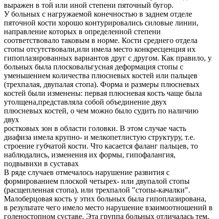
выражен в той или иной степени пяточный бугор.
У больных с нагружаемой конечностью в заднем отделе
пяточной кости хорошо контурировались силовые линии,
направление которых в определенной степени
соответствовало таковым в норме. Кости среднего отдела
стопы отсутствовали,или имела место конкресценция их
гипоплазированных вариантов друг с другом. Как правило, у
больных была плосковальгусная деформация стопы с
уменьшением количества плюсневых костей или пальцев
(трехпалая, двупалая стопа). Форма и размеры плюсневых
костей были изменены: первая плюсневая кость чаще была
утолщена,представляла собой объединение двух
плюсневых костей, о чем можно было судить по наличию
двух
ростковых зон в области головки. В этом случае часть
диафиза имела крупно- и мелкопетлистую структуру, т.е.
строение губчатой кости. Что касается фаланг пальцев, то
наблюдались, изменения их формы, гипофалангия,
подвывихи в суставах
В ряде случаев отмечалось нарушение развития с
формированием плоской четырех- или двупалой стопы
(расщепленная стопа), или трехпалой "стопы-качалки".
Малоберцовая кость у этих больных была гипоплазирована,
в результате чего имело место нарушение взаимоотношений в
голеностопном суставе. Эта группа больных отличалась тем,