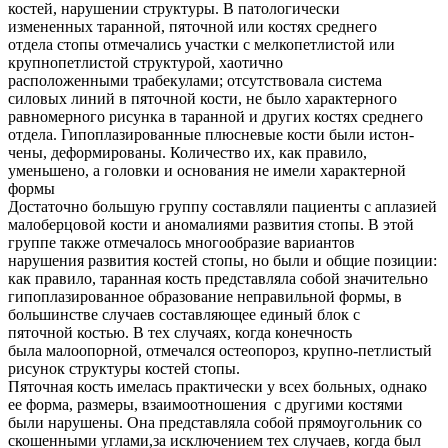
костей, нарушении структуры. В патологически
измененных таранной, пяточной или костях среднего
отдела стопы отмечались участки с мелкопетлистой или
крупнопетлистой структурой, хаотично
расположенными трабекулами; отсутствовала система
силовых линий в пяточной кости, не было характерного
равномерного рисунка в таранной и других костях среднего
отдела. Гипоплазированные плюсневые кости были истон-
чены, деформированы. Количество их, как правило,
уменьшено, а головки и основания не имели характерной
формы
Достаточно большую группу составляли пациенты с аплазией
малоберцовой кости и аномалиями развития стопы. В этой
группе также отмечалось многообразие вариантов
нарушения развития костей стопы, но были и общие позиции:
как правило, таранная кость представляла собой значительно
гипоплазированное образование неправильной формы, в
большинстве случаев составляющее единый блок с
пяточной костью. В тех случаях, когда конечность
была малоопорной, отмечался остеопороз, крупно-петлистый
рисунок структуры костей стопы.
Пяточная кость имелась практически у всех больных, однако
ее форма, размеры, взаимоотношения с другими костями
были нарушены. Она представляла собой прямоугольник со
скошенными углами,за исключением тех случаев, когда был