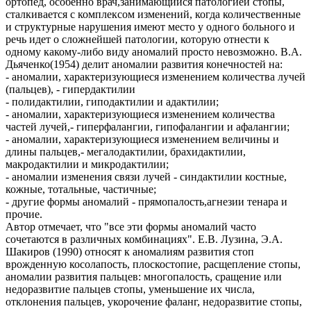
ортопед, особенно врач,занимающийся патологией стопы,
сталкивается с комплексом изменений, когда количественные
и структурные нарушения имеют место у одного больного и
речь идет о сложнейшей патологии, которую отнести к
одному какому-либо виду аномалий просто невозможно. В.А.
Дьяченко(1954) делит аномалии развития конечностей на:
- аномалии, характеризующиеся изменением количества лучей
(пальцев), - гипердактилии
- полидактилии, гиподактилии и адактилии;
- аномалии, характеризующиеся изменением количества
частей лучей,- гиперфалангии, гипофалангии и афалангии;
- аномалии, характеризующиеся изменением величины и
длины пальцев,- мегалодактилии, брахидактилии,
макродактилии и микродактилии;
- аномалии изменения связи лучей - синдактилии костные,
кожные, тотальные, частичные;
- другие формы аномалий - прямопалость,агнезии тенара и
прочие.
Автор отмечает, что "все эти формы аномалий часто
сочетаются в различных комбинациях". Е.В. Лузина, Э.А.
Шакиров (1990) относят к аномалиям развития стоп
врожденную косолапость, плоскостопие, расщепление стопы,
аномалии развития пальцев: многопалость, сращение или
недоразвитие пальцев стопы, уменьшение их числа,
отклонения пальцев, укорочение фаланг, недоразвитие стопы,