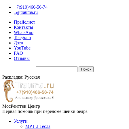
+7(910)466-56-74
1@trauma.ru
Прайслист
Контакты
WhatsApp
Telegram
Дзен
YouTube
FAQ
Отзывы
Раскладка: Русская
МосРентген Центр
Первая помощь при переломе шейки бедра
Услуги
МРТ 3 Тесла