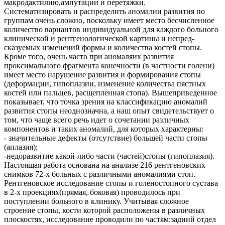
макродактилию,ампутации и перетяжки.
Систематизировать и распределить аномалии развития по
группам очень сложно, поскольку имеет место бесчисленное
количество вариантов индивидуальной для каждого больного
клинической и рентгенологической картины и непред-
сказуемых изменений формы и количества костей стопы.
Кроме того, очень часто при аномаляих развития
проксимального фрагмента конечности (в частности голени)
имеет место нарушение развития и формирования стопы
(деформации, гипоплазии, изменение количества пястных
костей или пальцев, расщепленная стопа). Вышеприведенное
показывает, что точка зрения на классификацию аномалий
развития стопы неоднозначна, а наш опыт свидетельствует о
том, что чаще всего речь идет о сочетании различных
компонентов и таких аномалий, для которых характерны:
- значительные дефекты (отсутствие) большей части стопы
(аплазия);
-недоразвитие какой-либо части (частей)стопы (гипоплазия).
Настоящая работа основана на анализе 216 рентгеновских
снимков 72-х больных с различными аномалиями стоп.
Рентгеновское исследование стопы и голеностопного сустава
в 2-х проекциях(прямая, боковая) проводилось при
поступлении больного в клинику. Учитывая сложное
строение стопы, кости которой расположены в различных
плоскостях, исследование проводили по частям:задний отдел