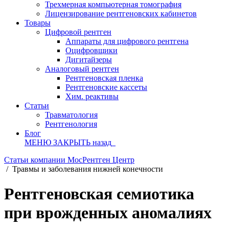
Трехмерная компьютерная томография
Лицензирование рентгеновских кабинетов
Товары
Цифровой рентген
Аппараты для цифрового рентгена
Оцифровщики
Дигитайзеры
Аналоговый рентген
Рентгеновская пленка
Рентгеновские кассеты
Хим. реактивы
Статьи
Травматология
Рентгенология
Блог
МЕНЮ
ЗАКРЫТЬ
назад
Статьи компании МосРентген Центр
/
Травмы и заболевания нижней конечности
Рентгеновская семиотика
при врожденных аномалиях