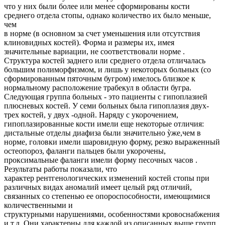
что у них были более или менее сформированы кости
среднего отдела стопы, однако количество их было меньше,
чем
в норме (в основном за счет уменьшения или отсутствия
клиновидных костей). Форма и размеры их, имея
значительные вариации, не соответствовали норме .
Структура костей заднего или среднего отдела отличалась
большим полиморфизмом, и лишь у некоторых больных (со
сформированным пяточным бугром) имелось близкое к
нормальному расположение трабекул в области бугра.
Следующая группа больных - это пациенты с гипоплазией
плюсневых костей. У семи больных была гипоплазия двух-
трех костей, у двух -одной. Наряду с укорочением,
гипоплазированные кости имели еще некоторые отличия:
дистальные отделы диафиза были значительно ỳже,чем в
норме, головки имели шаровидную форму, резко выраженный
остеопороз, фаланги пальцев были укорочены,
проксимальные фаланги имели форму песочных часов .
Результаты работы показали, что
характер рентгенологических изменений костей стопы при
различных видах аномалий имеет целый ряд отличий,
связанных со степенью ее опороспособности, имеющимися
количественными и
структурными нарушениями, особенностями кровоснабжения
и т.д. Они характерны для каждой из описанных выше групп