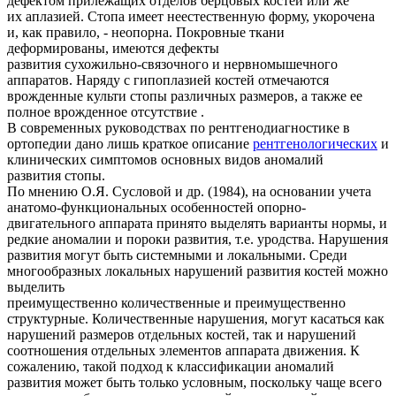
дефектом прилежащих отделов берцовых костей или же
их аплазией. Стопа имеет неестественную форму, укорочена
и, как правило, - неопорна. Покровные ткани
деформированы, имеются дефекты
развития сухожильно-связочного и нервномышечного
аппаратов. Наряду с гипоплазией костей отмечаются
врожденные культи стопы различных размеров, а также ее
полное врожденное отсутствие .
В современных руководствах по рентгенодиагностике в
ортопедии дано лишь краткое описание
рентгенологических
и
клинических симптомов основных видов аномалий
развития стопы.
По мнению О.Я. Сусловой и др. (1984), на основании учета
анатомо-функциональных особенностей опорно-
двигательного аппарата принято выделять варианты нормы, и
редкие аномалии и пороки развития, т.е. уродства. Нарушения
развития могут быть системными и локальными. Среди
многообразных локальных нарушений развития костей можно
выделить
преимущественно количественные и преимущественно
структурные. Количественные нарушения, могут касаться как
нарушений размеров отдельных костей, так и нарушений
соотношения отдельных элементов аппарата движения. К
сожалению, такой подход к классификации аномалий
развития может быть только условным, поскольку чаще всего