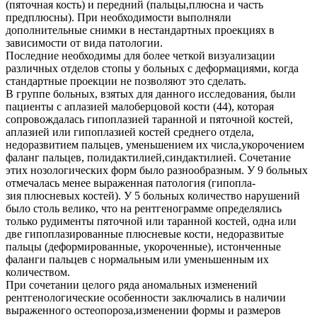
(пяточная кость) и передний (пальцы,плюсна и часть
предплюсны). При необходимости выполняли
дополнительные снимки в нестандартных проекциях в
зависимости от вида патологии.
Последние необходимы для более четкой визуализации
различных отделов стопы у больных с деформациями, когда
стандартные проекции не позволяют это сделать.
В группе больных, взятых для данного исследования, были
пациенты с аплазией малоберцовой кости (44), которая
сопровождалась гипоплазией таранной и пяточной костей,
аплазией или гипоплазией костей среднего отдела,
недоразвитием пальцев, уменьшением их числа,укорочением
фаланг пальцев, полидактилией,синдактилией. Сочетание
этих нозологических форм было разнообразным. У 9 больных
отмечалась менее выраженная патология (гипопла-
зия плюсневых костей). У 5 больных количество нарушений
было столь велико, что на рентгенограмме определялись
только рудименты пяточной или таранной костей, одна или
две гипоплазированные плюсневые кости, недоразвитые
пальцы (деформированные, укороченные), истонченные
фаланги пальцев с нормальным или уменьшенным их
количеством.
При сочетании целого ряда аномальных изменений
рентгенологические особенности заключались в наличии
выраженного остеопороза,изменении формы и размеров