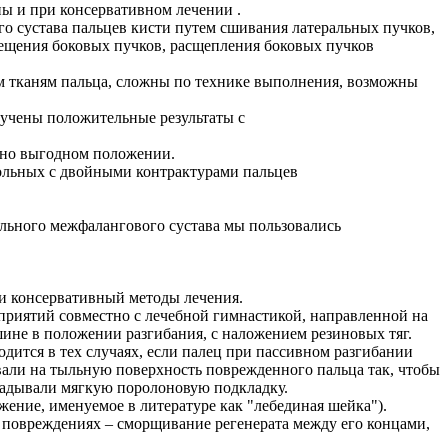
ны и при консервативном лечении .
о сустава пальцев кисти путем сшивания латеральных пучков,
ещения боковых пучков, расщепления боковых пучков
 тканям пальца, сложны по технике выполнения, возможны
олучены положительные результаты с
ьно выгодном положении.
ольных с двойными контрактурами пальцев
льного межфалангового сустава мы пользовались
и консервативный методы лечения.
оприятий совместно с лечебной гимнастикой, направленной на
ине в положении разгибания, с наложением резиновых тяг.
дится в тех случаях, если палец при пассивном разгибании
али на тыльную поверхность поврежденного пальца так, чтобы
адывали мягкую поролоновую подкладку.
ение, именуемое в литературе как "лебединая шейка").
 повреждениях – сморщивание регенерата между его концами,