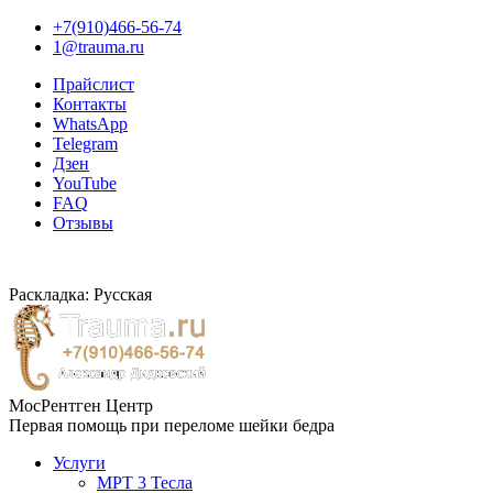
+7(910)466-56-74
1@trauma.ru
Прайслист
Контакты
WhatsApp
Telegram
Дзен
YouTube
FAQ
Отзывы
Раскладка: Русская
МосРентген Центр
Первая помощь при переломе шейки бедра
Услуги
МРТ 3 Тесла