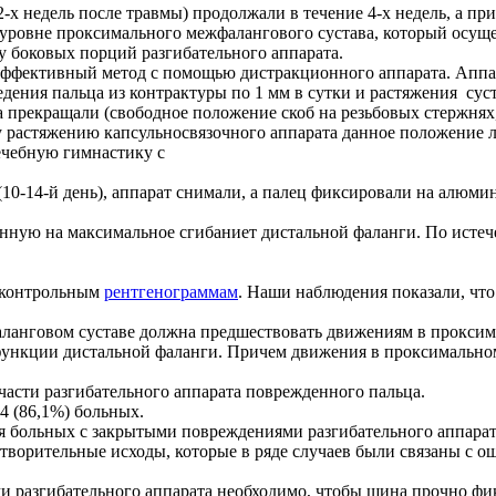
-х недель после травмы) продолжали в течение 4-х недель, а при
 уровне проксимального межфалангового сустава, который осуще
 боковых порций разгибательного аппарата.
ффективный метод с помощью дистракционного аппарата. Аппар
дения пальца из контрактуры по 1 мм в сутки и растяжения суст
ва прекращали (свободное положение скоб на резьбовых стержнях
у растяжению капсульносвязочного аппарата данное положение 
ечебную гимнастику с
10-14-й день), аппарат снимали, а палец фиксировали на алюми
нную на максимальное сгибаниет дистальной фаланги. По истеч
о контрольным
рентгенограммам
. Наши наблюдения показали, что
аланговом суставе должна предшествовать движениям в проксим
 функции дистальной фаланги. Причем движения в проксимальн
 части разгибательного аппарата поврежденного пальца.
04 (86,1%) больных.
я больных с закрытыми повреждениями разгибательного аппарат
летворительные исходы, которые в ряде случаев были связаны с
и разгибательного аппарата необходимо, чтобы шина прочно ф