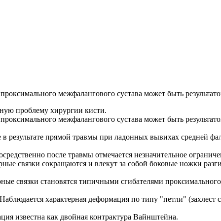
 проксимального межфалангового сустава может быть результато
жную проблему хирургии кисти.
е проксимального межфалангового сустава может быть результат
же в результате прямой травмы при ладонных вывихах средней ф
осредственно после травмы отмечается незначительное ограниче
ные связки сокращаются и влекут за собой боковые ножки разги
рные связки становятся типичными сгибателями проксимального
. Наблюдается характерная деформация по типу "петли" (захлес
ация известна как двойная контрактура Вайнштейна.