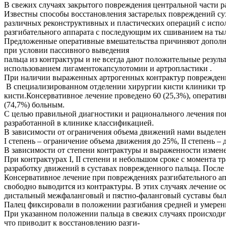
В свежих случаях закрытого повреждения центральной части р
Известны способы восстановления застарелых повреждений су
различных реконструктивных и пластических операций с испо
разгибательного аппарата с последующим их сшиванием на тыл
Предложенные оперативные вмешательства причиняют дополни
при условии пассивного выведения
пальца из контрактуры и не всегда дают положительные резуль
использованием лигаментокапсулотомии и артропластики .
При наличии выраженных артрогенных контрактур поврежденн
В специализированном отделении хирургии кисти клиники тр
кисти.Консервативное лечение проведено 60 (25,3%), оператив
(74,7%) больным.
С целью правильной диагностики и рационального лечения по
разработанной в клинике классификацией.
В зависимости от ограничения объема движений нами выделено
I степень – ограничение объема движения до 25%, II степень – 
В зависимости от степени контрактуры и выраженности измен
При контрактурах I, II степени и небольшом сроке с момента
разработку движений в суставах поврежденного пальца. Посл
Консервативное лечение при повреждениях разгибательного ап
свободно выводится из контрактуры. В этих случаях лечение
дистальный межфаланговый и пястно-фаланговый суставы был
Палец фиксировали в положении разгибания средней и умеренн
При указанном положении пальца в свежих случаях происходит
что приводит к восстановлению разги-