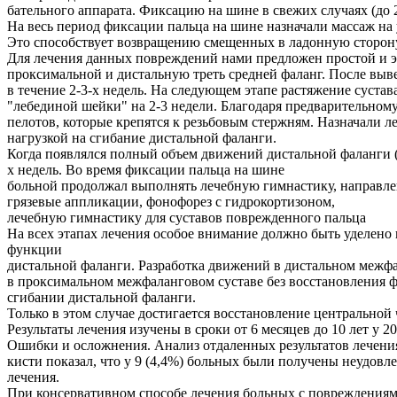
бательного аппарата. Фиксацию на шине в свежих случаях (до 2
На весь период фиксации пальца на шине назначали массаж на
Это способствует возвращению смещенных в ладонную сторону
Для лечения данных повреждений нами предложен простой и э
проксимальной и дистальную треть средней фаланг. После выве
в течение 2-3-х недель. На следующем этапе растяжение суста
"лебединой шейки" на 2-3 недели. Благодаря предварительном
пелотов, которые крепятся к резьбовым стержням. Назначали л
нагрузкой на сгибание дистальной фаланги.
Когда появлялся полный объем движений дистальной фаланги (
х недель. Во время фиксации пальца на шине
больной продолжал выполнять лечебную гимнастику, направле
грязевые аппликации, фонофорез с гидрокортизоном,
лечебную гимнастику для суставов поврежденного пальца
На всех этапах лечения особое внимание должно быть уделен
функции
дистальной фаланги. Разработка движений в дистальном межф
в проксимальном межфаланговом суставе без восстановления
сгибании дистальной фаланги.
Только в этом случае достигается восстановление центральной
Результаты лечения изучены в сроки от 6 месяцев до 10 лет у 2
Ошибки и осложнения. Анализ отдаленных результатов лечени
кисти показал, что у 9 (4,4%) больных были получены неудов
лечения.
При консервативном способе лечения больных с повреждениям