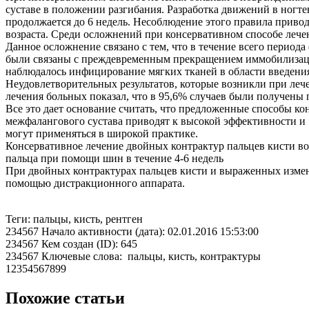
суставе в положении разгибания. Разработка движений в ногт
продолжается до 6 недель. Несоблюдение этого правила приво
возраста. Среди осложнений при консервативном способе лече
Данное осложнение связано с тем, что в течение всего период
были связаны с преждевременным прекращением иммобилизаци
наблюдалось инфицирование мягких тканей в области введения 
Неудовлетворительных результатов, которые возникли при лече
лечения больных показал, что в 95,6% случаев были получены
Все это дает основание считать, что предложенные способы к
межфалангового сустава приводят к высокой эффективности и
могут применяться в широкой практике.
Консервативное лечение двойных контрактур пальцев кисти во
пальца при помощи шин в течение 4-6 недель
При двойных контрактурах пальцев кисти и выраженных измен
помощью дистракционного аппарата.
Теги: пальцы, кисть, рентген
234567 Начало активности (дата): 02.01.2016 15:53:00
234567 Кем создан (ID): 645
234567 Ключевые слова: пальцы, кисть, контрактуры
12354567899
Похожие статьи