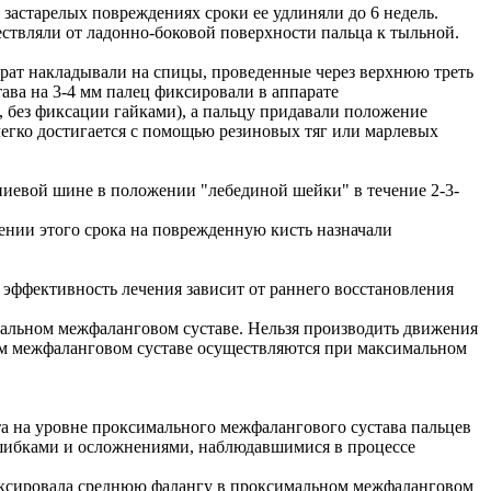
 застарелых повреждениях сроки ее удлиняли до 6 недель.
ствляли от ладонно-боковой поверхности пальца к тыльной.
ат накладывали на спицы, проведенные через верхнюю треть
ава на 3-4 мм палец фиксировали в аппарате
, без фиксации гайками), а пальцу придавали положение
легко достигается с помощью резиновых тяг или марлевых
ниевой шине в положении "лебединой шейки" в течение 2-3-
ении этого срока на поврежденную кисть назначали
 эффективность лечения зависит от раннего восстановления
альном межфаланговом суставе. Нельзя производить движения
ом межфаланговом суставе осуществляются при максимальном
а на уровне проксимального межфалангового сустава пальцев
 ошибками и осложнениями, наблюдавшимися в процессе
иксировала среднюю фалангу в проксимальном межфаланговом