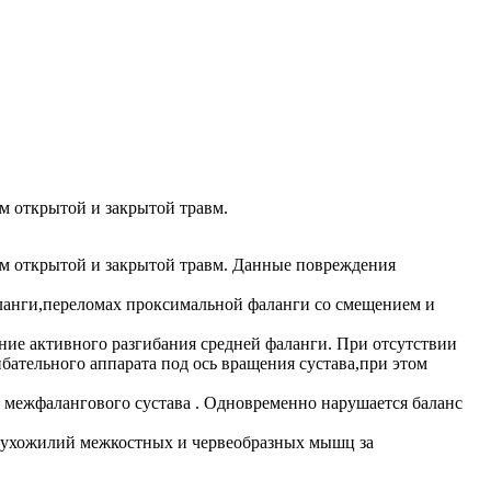
м открытой и закрытой травм.
ом открытой и закрытой травм. Данные повреждения
аланги,переломах проксимальной фаланги со смещением и
ние активного разгибания средней фаланги. При отсутствии
бательного аппарата под ось вращения сустава,при этом
 межфалангового сустава . Одновременно нарушается баланс
т сухожилий межкостных и червеобразных мышц за