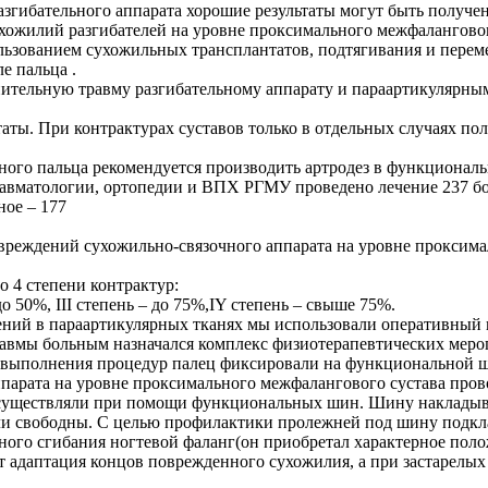
азгибательного аппарата хорошие результаты могут быть получе
хожилий разгибателей на уровне проксимального межфаланговог
льзованием сухожильных трансплантатов, подтягивания и перем
е пальца .
тельную травму разгибательному аппарату и параартикулярным
таты. При контрактурах суставов только в отдельных случаях п
ого пальца рекомендуется производить артродез в функционал
авматологии, ортопедии и ВПХ РГМУ проведено лечение 237 б
ное – 177
вреждений сухожильно-связочного аппарата на уровне проксима
 4 степени контрактур:
до 50%, III степень – до 75%,IY степень – свыше 75%.
ений в параартикулярных тканях мы использовали оперативный 
 травмы больным назначался комплекс физиотерапевтических мер
е выполнения процедур палец фиксировали на функциональной ш
парата на уровне проксимального межфалангового сустава прово
 осуществляли при помощи функциональных шин. Шину накладыв
и свободны. С целью профилактики пролежней под шину подкл
ого сгибания ногтевой фаланг(он приобретал характерное полож
 адаптация концов поврежденного сухожилия, а при застарелых