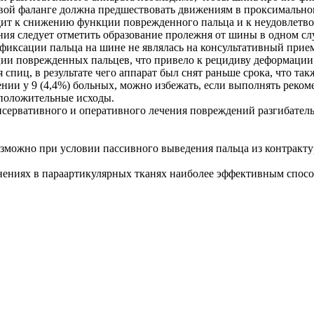
евой фаланге должна предшествовать движениям в проксимально
дит к снижению функции поврежденного пальца и к неудовлетво
ния следует отметить образование пролежня от шины в одном сл
а фиксации пальца на шине не являлась на консультативный прие
и поврежденных пальцев, что привело к рецидиву деформации.
спиц, в результате чего аппарат был снят раньше срока, что та
нии у 9 (4,4%) больных, можно избежать, если выполнять реком
 положительные исходы.
онсервативного и оперативного лечения повреждений разгибател
зможно при условии пассивного выведения пальца из контракту
ениях в параартикулярных тканях наиболее эффективным способ