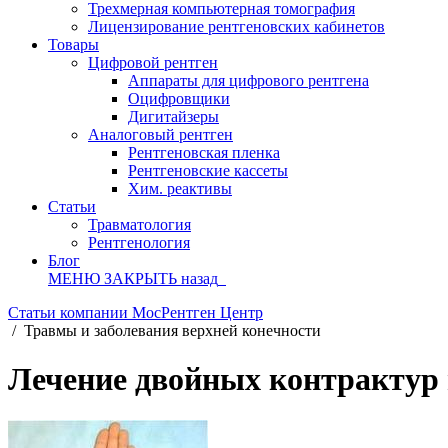
Трехмерная компьютерная томография
Лицензирование рентгеновских кабинетов
Товары
Цифровой рентген
Аппараты для цифрового рентгена
Оцифровщики
Дигитайзеры
Аналоговый рентген
Рентгеновская пленка
Рентгеновские кассеты
Хим. реактивы
Статьи
Травматология
Рентгенология
Блог
МЕНЮ
ЗАКРЫТЬ
назад
Статьи компании МосРентген Центр
/
Травмы и заболевания верхней конечности
Лечение двойных контрактур 