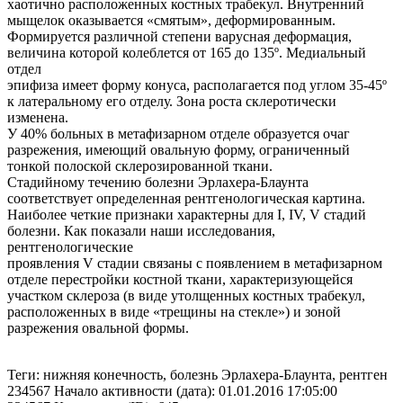
хаотично расположенных костных трабекул. Внутренний
мыщелок оказывается «смятым», деформированным.
Формируется различной степени варусная деформация,
величина которой колеблется от 165 до 135º. Медиальный
отдел
эпифиза имеет форму конуса, располагается под углом 35-45º
к латеральному его отделу. Зона роста склеротически
изменена.
У 40% больных в метафизарном отделе образуется очаг
разрежения, имеющий овальную форму, ограниченный
тонкой полоской склерозированной ткани.
Стадийному течению болезни Эрлахера-Блаунта
соответствует определенная рентгенологическая картина.
Наиболее четкие признаки характерны для I, IV, V стадий
болезни. Как показали наши исследования,
рентгенологические
проявления V стадии связаны с появлением в метафизарном
отделе перестройки костной ткани, характеризующейся
участком склероза (в виде утолщенных костных трабекул,
расположенных в виде «трещины на стекле») и зоной
разрежения овальной формы.
Теги: нижняя конечность, болезнь Эрлахера-Блаунта, рентген
234567 Начало активности (дата): 01.01.2016 17:05:00