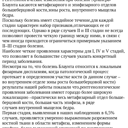
Блаунта касаются метафизарного и эпифизарного отделов
большеберцовой кости,зоны роста, внутреннего мыщелка
бедра.
Поскольку болезнь имеет стадийное течение,для каждой
стадии характерен набор признаков,отличающих ее от
последующих. Однако в ряде случаев II и III стадии не всегда
позволяют провести четкую границу между ними, в связи с
чем иногда приходится ограничиться примерным указанием
II–III стадии болезни.
Наиболее четкие проявления характерны для I, IV и V стадий,
что позволяет в большинстве случаев указать конкретный
период заболевания.
Несмотря на то, что болезнь Блаунта относится к локальным
физарным дисплазиям, когда патологический процесс
протекает в определенном участке кости (в данном случае –
во внутреннем отделе зоны роста большеберцовой кости)
результаты нашей работы показали что,рентгенологические
проявления заболевания имеют гораздо более широкую
локализацию –практически весь метафизарный отдел больше-
берцовой кости, большая часть эпифиза, в ряде
случаев внутренний мыщелок бедра.
Первая стадия, выявленная в наших наблюдениях в 6,5%
случаев, проявляется умеренно выраженным разрежением
костной ткани в области метафиза, изменением формы