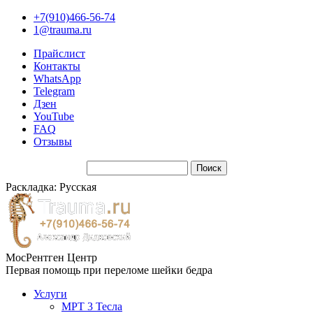
+7(910)466-56-74
1@trauma.ru
Прайслист
Контакты
WhatsApp
Telegram
Дзен
YouTube
FAQ
Отзывы
Раскладка: Русская
МосРентген Центр
Первая помощь при переломе шейки бедра
Услуги
МРТ 3 Тесла