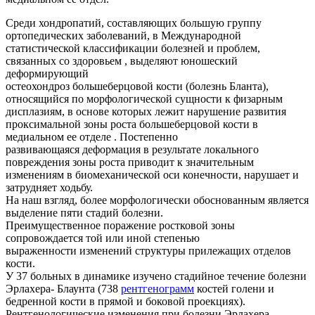
Среди хондропатий, составляющих большую группу
ортопедических заболеваний, в Международной
статистической классификации болезней и проблем,
связанных со здоровьем , выделяют юношеский
деформирующий
остеохондроз большеберцовой кости (болезнь Бланта),
относящийся по морфологической сущности к физарным
дисплазиям, в основе которых лежит нарушение развития
проксимальной зоны роста большеберцовой кости в
медиальном ее отделе . Постепенно
развивающаяся деформация в результате локального
повреждения зоны роста приводит к значительным
изменениям в биомеханической оси конечности, нарушает и
затрудняет ходьбу.
На наш взгляд, более морфологически обоснованным является
выделение пяти стадий болезни.
Преимущественное поражение ростковой зоны
сопровождается той или иной степенью
выраженности изменений структуры прилежащих отделов
кости.
У 37 больных в динамике изучено стадийное течение болезни
Эрлахера- Блаунта (738
рентгенограмм
костей голени и
бедренной кости в прямой и боковой проекциях).
Рентгенологические изменения при болезни Эрлахера-