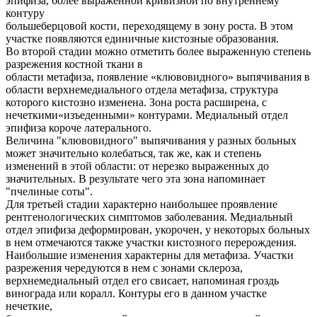
эпифиза, более выраженной кривизной по внутреннему
контуру
большеберцовой кости, переходящему в зону роста. В этом
участке появляются единичные кистозные образования.
Во второй стадии можно отметить более выраженную степень
разрежения костной ткани в
области метафиза, появление «клювовидного» выпячивания в
области верхнемедиального отдела метафиза, структура
которого кистозно изменена. Зона роста расширена, с
нечеткими«изъеденными» контурами. Медиальный отдел
эпифиза короче латерального.
Величина "клювовидного" выпячивания у разных больных
может значительно колебаться, так же, как и степень
изменений в этой области: от нерезко выраженных до
значительных. В результате чего эта зона напоминает
"пчелиные соты".
Для третьей стадии характерно наибольшее проявление
рентгенологических симптомов заболевания. Медиальный
отдел эпифиза деформирован, укорочен, у некоторых больных
в нем отмечаются также участки кистозного перерождения.
Наибольшие изменения характерны для метафиза. Участки
разрежения чередуются в нем с зонами склероза,
верхнемедиальный отдел его свисает, напоминая гроздь
винограда или коралл. Контуры его в данном участке
нечеткие,