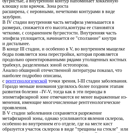
бугристые, а внутренний контур напоминает хоккейную
клюшку или крючок. Зона роста
расширена, с неровными, нечеткими контурами в виде
зазубрин.
В IV стадии внутренняя часть метафиза уменьшается в
размерах, снижается его высота,контуры ее становятся
четкими, с сохранением бугристости. Внутренняя часть
эпифиза уплощается, начинается ее "сползание" кнутри
и дистальнее.
В конце III стадии, и особенно в V, во внутреннем мыщелке
бедра появляется зона перестройки, которая проявляется
продольно ориентированными рядами утолщенных костных
трабекул, разделенных зоной остеопороза.
Анализ обширной отечественной литературы показал, что
наиболее подробно описаны,
с
рентгенологической
точки зрения, I-III стадии заболевания.
Гораздо меньше внимания уделялось более поздним этапам
развития болезни –IV-V, тогда как в эти периоды в
эпиметафизарной зоне отмечаются не менее выраженные из-
менения, имеющие многочисленные рентгенологические
проявления.
В V стадии заболевания сохраняется разрежение
метафизарной зоны, однако усиливаются явления склероза,
особенно во внутреннем его отделе, где на месте кист
образуется участок склероза в виде "трещины на стекле" или