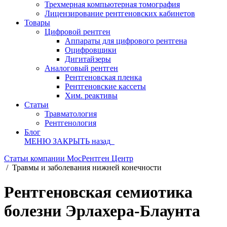
Трехмерная компьютерная томография
Лицензирование рентгеновских кабинетов
Товары
Цифровой рентген
Аппараты для цифрового рентгена
Оцифровщики
Дигитайзеры
Аналоговый рентген
Рентгеновская пленка
Рентгеновские кассеты
Хим. реактивы
Статьи
Травматология
Рентгенология
Блог
МЕНЮ
ЗАКРЫТЬ
назад
Статьи компании МосРентген Центр
/
Травмы и заболевания нижней конечности
Рентгеновская семиотика
болезни Эрлахера-Блаунта