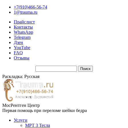
+7(910)466-56-74
1@trauma.ru
Прайслист
Контакты
WhatsApp
Telegram
Дзен
YouTube
FAQ
Отзывы
Раскладка: Русская
МосРентген Центр
Первая помощь при переломе шейки бедра
Услуги
МРТ 3 Тесла