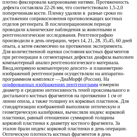
плотно фиксировали капроновыми нитями. Протяженность
дефекта составляла 22-26 мм, что соответствовало 1,5-2,0
поперечникам кости. Пленку удаляли в разные сроки по
достижении соприкосновения противолежащих костных
отделов регенерата. В послеоперационном периоде
проводили клинические наблюдения за животными и
рентгенологические исследования. Рентгенографию
производили в день операции, через 14, 21, 28, 35,45, 60 дней
опыта, а затем ежемесячно на протяжении эксперимента.
Для количественной оценки состояния костных фрагментов
при регенерации в сегментарных дефектах диафиза выполнен
компьютерный анализ рентгенологического материала.
Ввод,непрямую компьютерную денсито- и планиметрию
изображений рентгенограмм осуществляли на аппаратно-
программном комплексе ―ДиаМорф‖ (Россия). На
оцифрованных изображениях рентгенограмм
измеряли
диаметр и среднюю интенсивность теней проксимального и
дистального костных фрагментов на протяжении 1 см от
линии опила, а также толщину их корковых пластинок. Для
стандартизации изображений выполняли оптическую и
геометрическую калибровки, вычисляли индекс корковой
пластинки, равный отношению суммарной толщины
корковой пластинки к диаметру костного фрагмента. За
эталон брали индекс корковой пластинки в день операции.
Оптическую плотность костных фрагментов в день