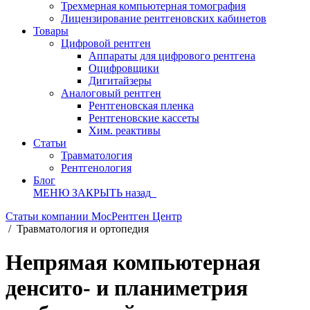
Трехмерная компьютерная томография
Лицензирование рентгеновских кабинетов
Товары
Цифровой рентген
Аппараты для цифрового рентгена
Оцифровщики
Дигитайзеры
Аналоговый рентген
Рентгеновская пленка
Рентгеновские кассеты
Хим. реактивы
Статьи
Травматология
Рентгенология
Блог
МЕНЮ
ЗАКРЫТЬ
назад
Статьи компании МосРентген Центр
/
Травматология и ортопедия
Непрямая компьютерная
денсито- и планиметрия