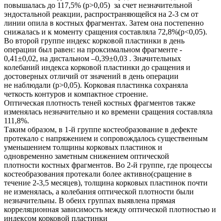
повышалась до 117,5% (p>0,05) за счет незначительной
эндостальной реакции, распространяющейся на 2-3 см от
линии опила в костных фрагментах. Затем она постепенно
снижалась и к моменту сращения составляла 72,8%(р<0,05).
Во второй группе индекс корковой пластинки в день
операции был равен: на проксимальном фрагменте -
0,41±0,02, на дистальном –0,39±0,03 . Значительных
колебаний индекса корковой пластинки до сращения и
достоверных отличий от значений в день операции
не наблюдали (р>0,05). Корковая пластинка сохраняла
четкость контуров и компактное строение.
Оптическая плотность теней костных фрагментов также
изменялась незначительно и ко времени сращения составляла
111,8%.
Таким образом, в 1-й группе костеобразование в дефекте
протекало с напряжением и сопровождалось существенным
уменьшением толщины корковых пластинок и
одновременно заметным снижением оптической
плотности костных фрагментов. Во 2-й группе, где процессы
костеобразования протекали более активно(сращение в
течение 2-3,5 месяцев), толщина корковых пластинок почти
не изменялась, а колебания оптической плотности были
незначительны. В обеих группах выявлена прямая
корреляционная зависимость между оптической плотностью и
индексом корковой пластинки