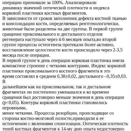
операции принимали за 100%. Анализировали
динамику значений оптической плотности и индекса
корковой пластинки костных фрагментов.
В зависимости от сроков заполнения дефекта костной тканью
и консолидации кости, определяемых рентгенологически,
животные были разделены на две группы. В первой группе
сращение проксимального и дистального отделов
регенерата наступало через 4-6 месяцев опыта,во второй
группе процессы остеогенеза протекали более активно,
восстановление целостности кости происходило через 2-3,5
месяца после операции.
В первой группе в день операции корковая пластинка имела
компактное строение с четкими контурами. Индекс корковой
пластинки проксимального костного фрагмента в это
время составлял в среднем 0,38±0,02, дистального –0,35±0,03.
В
дальнейшем как на проксимальном, так и дистальном
фрагментах он постепенно уменьшался и ко времени
сращения был достоверно меньше значения в день операции
(р<0,05). Контуры корковой пластинки становились
неровными,
менее четкими. Процессы резорбции, происходящие со
стороны костно-мозговой полости,приводили к ее
истончению с явлениями спонгизации. Оптическая плотность
теней костных фрагментов к 14-му дню опыта недостоверно