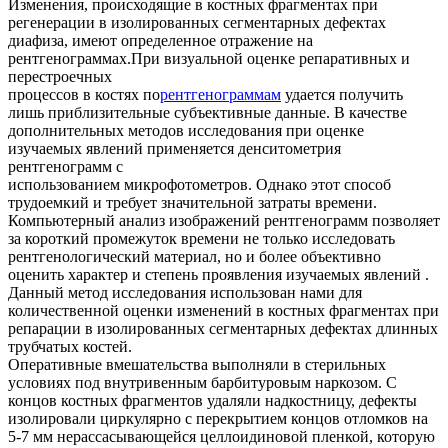
Изменения, происходящие в костных фрагментах при
регенерации в изолированных сегментарных дефектах
диафиза, имеют определенное отражение на
рентгенограммах.При визуальной оценке репаративных и
перестроечных
процессов в костях по
рентгенограммам
удается получить
лишь приблизительные субъективные данные. В качестве
дополнительных методов исследования при оценке
изучаемых явлений применяется денситометрия
рентгенограмм с
использованием микрофотометров. Однако этот способ
трудоемкий и требует значительной затраты времени.
Компьютерный анализ изображений рентгенограмм позволяет
за короткий промежуток времени не только исследовать
рентгенологический материал, но и более объективно
оценить характер и степень проявления изучаемых явлений .
Данный метод исследования использован нами для
количественной оценки изменений в костных фрагментах при
репарации в изолированных сегментарных дефектах длинных
трубчатых костей.
Оперативные вмешательства выполняли в стерильных
условиях под внутривенным барбитуровым наркозом. С
концов костных фрагментов удаляли надкостницу, дефекты
изолировали циркулярно с перекрытием концов отломков на
5-7 мм нерассасывающейся целлоидиновой пленкой, которую