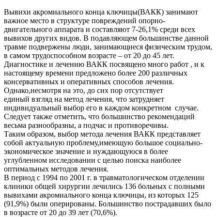
Вывихи акромиального конца ключицы(ВАКК) занимают
важное место в структуре повреждений опорно-
двигательного аппарата и составляют 7-26,1% среди всех
вывихов других видов. В подавляющем большинстве данной
травме подвержены люди, занимающиеся физическим трудом,
в самом трудоспособном возрасте – от 20 до 45 лет.
Диагностике и лечению ВАКК посвящено много работ , и к
настоящему времени предложено более 200 различных
консервативных и оперативных способов лечения.
Однако,несмотря на это, до сих пор отсутствует
единый взгляд на метод лечения, что затрудняет
индивидуальный выбор его в каждом конкретном случае.
Следует также отметить, что большинство рекомендаций
весьма разнообразны, а подчас и противоречивы.
Таким образом, выбор метода лечения ВАКК представляет
собой актуальную проблему,имеющую большое социально-
экономическое значение и нуждающуюся в более
углубленном исследовании с целью поиска наиболее
оптимальных методов лечения.
В период с 1994 по 2001 г. в травматологическом отделении
клиники общей хирургии лечились 136 больных с полными
вывихами акромиального конца ключицы, из которых 125
(91,9%) были оперированы. Большинство пострадавших было
в возрасте от 20 до 39 лет (70,6%).