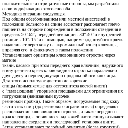
положительные и отрицательные стороны, мы разработали
свою модификацию этого способа .
Методика операции следующая.
Под общим обезболиванием или местной анестезией в
положении больного на спине ассистент располагает плечо
пациента на стороне повреждения в положении отведения в
пределах 50°-65°, передней девиации - 30°-40° и внутренней
ротации - 10°- 15° и с помощью, например,однозубого крючка
надавливает через кожу на акромиальный конец ключицы,
вправляя его, и фиксирует в таком положении.
Устанавливают ориентиры клювовидного отростка через
мягкие
ткани, касаясь при этом переднего края ключицы, наружного
и внутреннего краев клювовидного отростка параллельно
друг другу и перпендикулярно продольной оси ключицы.
Для этого используют две тонкие короткие
спицы (применяемые для остеосинтеза костей кисти)
с "плавающими" упорными площадками для ограничения их
погружения (нанизанный кусочек
резиновой пробки). Таким образом, погружаемые под кожу
части этих спиц (до резинового ограничителя) определяют
расположение клювовидного отростка, а также переднего
края ключицы, а оставшиеся над кожей части спицуказывают
направление сверления и последующей установки винта.
Затем устанавливают подобный ориентир (более короткий)