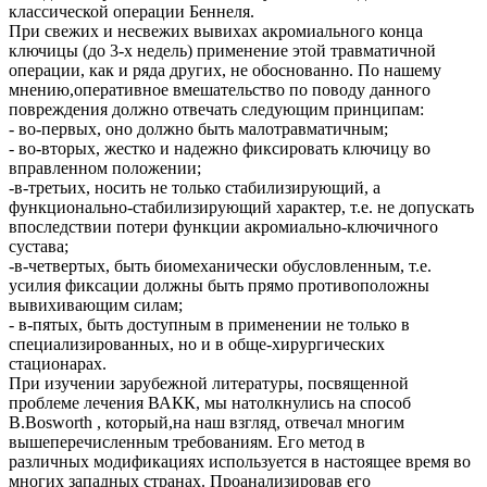
классической операции Беннеля.
При свежих и несвежих вывихах акромиального конца
ключицы (до 3-х недель) применение этой травматичной
операции, как и ряда других, не обоснованно. По нашему
мнению,оперативное вмешательство по поводу данного
повреждения должно отвечать следующим принципам:
- во-первых, оно должно быть малотравматичным;
- во-вторых, жестко и надежно фиксировать ключицу во
вправленном положении;
-в-третьих, носить не только стабилизирующий, а
функционально-стабилизирующий характер, т.е. не допускать
впоследствии потери функции акромиально-ключичного
сустава;
-в-четвертых, быть биомеханически обусловленным, т.е.
усилия фиксации должны быть прямо противоположны
вывихивающим силам;
- в-пятых, быть доступным в применении не только в
специализированных, но и в обще-хирургических
стационарах.
При изучении зарубежной литературы, посвященной
проблеме лечения ВАКК, мы натолкнулись на способ
B.Bosworth , который,на наш взгляд, отвечал многим
вышеперечисленным требованиям. Его метод в
различных модификациях используется в настоящее время во
многих западных странах. Проанализировав его