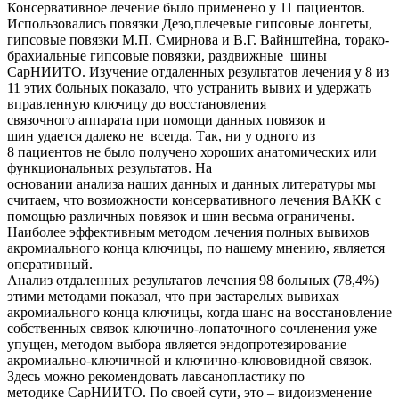
Консервативное лечение было применено у 11 пациентов.
Использовались повязки Дезо,плечевые гипсовые лонгеты,
гипсовые повязки М.П. Смирнова и В.Г. Вайнштейна, торако-
брахиальные гипсовые повязки, раздвижные шины
СарНИИТО. Изучение отдаленных результатов лечения у 8 из
11 этих больных показало, что устранить вывих и удержать
вправленную ключицу до восстановления
связочного аппарата при помощи данных повязок и
шин удается далеко не всегда. Так, ни у одного из
8 пациентов не было получено хороших анатомических или
функциональных результатов. На
основании анализа наших данных и данных литературы мы
считаем, что возможности консервативного лечения ВАКК с
помощью различных повязок и шин весьма ограничены.
Наиболее эффективным методом лечения полных вывихов
акромиального конца ключицы, по нашему мнению, является
оперативный.
Анализ отдаленных результатов лечения 98 больных (78,4%)
этими методами показал, что при застарелых вывихах
акромиального конца ключицы, когда шанс на восстановление
собственных связок ключично-лопаточного сочленения уже
упущен, методом выбора является эндопротезирование
акромиально-ключичной и ключично-клювовидной связок.
Здесь можно рекомендовать лавсанопластику по
методике СарНИИТО. По своей сути, это – видоизменение