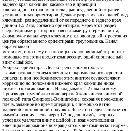
заднего края ключицы, касаясь его в проекции
клювовидного отростка в точке, равноудаленной от ранее
установленных ориентиров. Делают разрез мягких тканей над
ключицей, равноудаленный от ее переднего и заднего края
длиной 1,5-2 см, согласно ориентирам. Через этот разрез
сверлом,диаметр которого равен диаметру стержня винта,
формируют канал через ключицу в клювовидный отросток из
центра образованного ориентирами треугольника. Канал
обрабатывают
метчиком, и по нему из ключицы в клювовидный отросток с
помощью отвертки вводят компрессирующий спонгиозный
винт с шайбой.
Убирают ориентиры. Делают рентгеноконтроль за
взаиморасположением ключицы и акромиального отростка
лопатки и при необходимости этим винтом осуществляют
коррекцию до положения нижнего края ключицы ниже
нижнего края акромиона. Накладывают 1-2 шва на кожу.
Производят иммобилизацию верхней конечности гипсовой
повязкой типа Смирнова-Вайнштейна, сохраняя положение
плеча, заданное во время операции, с помощью ватно-
марлевой клиновидной подушки. Через 5-6 недель снимается
иммобилизация, а еще через 1-2 недели в амбулаторных
условиях удаляется винт с шайбой, и взаимоотношения
ключицы и акромиона возвращаются к анатомической норме .
Такая методика применена нами у 25 больных. Отдаленные