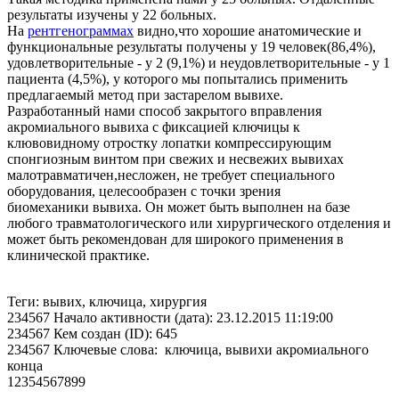
результаты изучены у 22 больных.
На
рентгенограммах
видно,что хорошие анатомические и
функциональные результаты получены у 19 человек(86,4%),
удовлетворительные - у 2 (9,1%) и неудовлетворительные - у 1
пациента (4,5%), у которого мы попытались применить
предлагаемый метод при застарелом вывихе.
Разработанный нами способ закрытого вправления
акромиального вывиха с фиксацией ключицы к
клювовидному отростку лопатки компрессирующим
спонгиозным винтом при свежих и несвежих вывихах
малотравматичен,несложен, не требует специального
оборудования, целесообразен с точки зрения
биомеханики вывиха. Он может быть выполнен на базе
любого травматологического или хирургического отделения и
может быть рекомендован для широкого применения в
клинической практике.
Теги: вывих, ключица, хирургия
234567 Начало активности (дата): 23.12.2015 11:19:00
234567 Кем создан (ID): 645
234567 Ключевые слова: ключица, вывихи акромиального
конца
12354567899