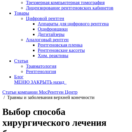
Трехмерная компьютерная томография
Лицензирование рентгеновских кабинетов
Товары
Цифровой рентген
Аппараты для цифрового рентгена
Оцифровщики
Дигитайзеры
Аналоговый рентген
Рентгеновская пленка
Рентгеновские кассеты
Хим. реактивы
Статьи
Травматология
Рентгенология
Блог
МЕНЮ
ЗАКРЫТЬ
назад
Статьи компании МосРентген Центр
/
Травмы и заболевания верхней конечности
Выбор способа
хирургического лечения