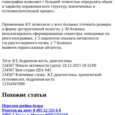
томография позволяет с большей точностью определять объем
и характер поражения всех структур, вовлеченных в
остеомиелитический процесс.
Применение КТ позволило у всех больных уточнить размеры
и форму деструктивной полости, у 30 больных
визуализировать сформированные секвестры, невидимые на
рентгенограммах, у 5 пациентов показать интактность
сосудисто-нервного пучка, у 7 больных
выявить параоссальные абсцессы.
Теги: КТ, бедренная кость, диагностика
234567 Начало активности (дата): 18.12.2015 10:32:00
234567 Кем создан (ID): 645
234567 Ключевые слова: КТ-диагностика, хронический
остеомиелит, бедренная кость
12354567899
Похожие статьи
Перелом шейки бедра
Рентген на дому 8 495 22 555 6 8
МРТ 3 Тесла в Москве 84952255568