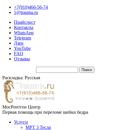
+7(910)466-56-74
1@trauma.ru
Прайслист
Контакты
WhatsApp
Telegram
Дзен
YouTube
FAQ
Отзывы
Раскладка: Русская
МосРентген Центр
Первая помощь при переломе шейки бедра
Услуги
МРТ 3 Тесла