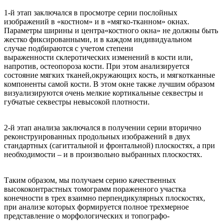
1-й этап заключался в просмотре серии послойных
изображений в «костном» и в «мягко-тканном» окнах.
Параметры ширины и центра«костного окна» не должны быть
жестко фиксированными, и в каждом индивидуальном
случае подбираются с учетом степени
выраженности склеротических изменений в кости или,
напротив, остеопороза кости. При этом анализируется
состояние мягких тканей,окружающих кость, и мягкотканные
компоненты самой кости. В этом окне также лучшим образом
визуализируются очень мелкие кортикальные секвестры и
губчатые секвестры невысокой плотности.
2-й этап анализа заключался в получении серии вторично
реконструированных продольных изображений в двух
стандартных (сагиттальной и фронтальной) плоскостях, а при
необходимости – и в произвольно выбранных плоскостях.
Таким образом, мы получаем серию качественных
высококонтрастных томограмм пораженного участка
конечности в трех взаимно перпендикулярных плоскостях,
при анализе которых формируется полное трехмерное
представление о морфологических и топографо-