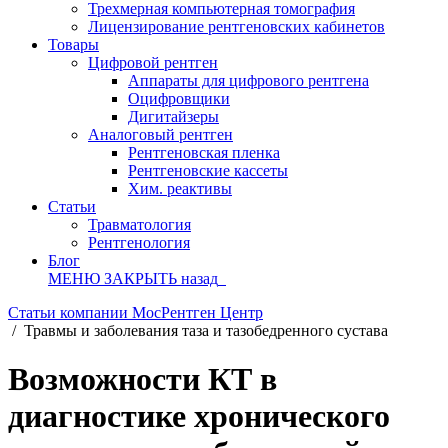
Трехмерная компьютерная томография
Лицензирование рентгеновских кабинетов
Товары
Цифровой рентген
Аппараты для цифрового рентгена
Оцифровщики
Дигитайзеры
Аналоговый рентген
Рентгеновская пленка
Рентгеновские кассеты
Хим. реактивы
Статьи
Травматология
Рентгенология
Блог
МЕНЮ
ЗАКРЫТЬ
назад
Статьи компании МосРентген Центр
/
Травмы и заболевания таза и тазобедренного сустава
Возможности КТ в
диагностике хронического