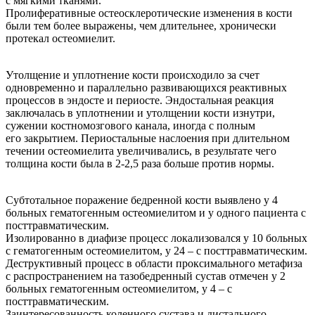
с мягкими тканями.
Пролиферативные остеосклеротические изменения в кости
были тем более выражены, чем длительнее, хронически
протекал остеомиелит.
Утолщение и уплотнение кости происходило за счет
одновременно и параллельно развивающихся реактивных
процессов в эндосте и периосте. Эндостальная реакция
заключалась в уплотнении и утолщении кости изнутри,
сужении костномозгового канала, иногда с полным
его закрытием. Периостальные наслоения при длительном
течении остеомиелита увеличивались, в результате чего
толщина кости была в 2-2,5 раза больше против нормы.
Субтотальное поражение бедренной кости выявлено у 4
больных гематогенным остеомиелитом и у одного пациента с
посттравматическим.
Изолированно в диафизе процесс локализовался у 10 больных
с гематогенным остеомиелитом, у 24 – с посттравматическим.
Деструктивный процесс в области проксимального метафиза
с распространением на тазобедренный сустав отмечен у 2
больных гематогенным остеомиелитом, у 4 – с
посттравматическим.
Заинтересованность коленного сустава и дистального