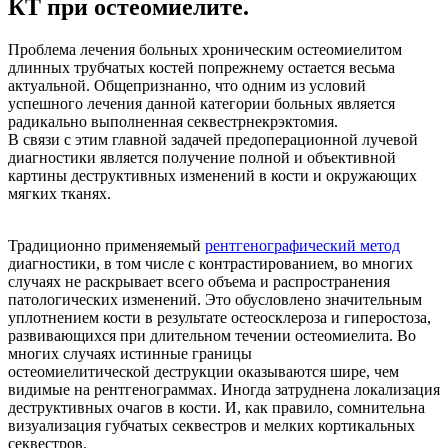
КТ при остеомиелите.
Проблема лечения больных хроническим остеомиелитом
длинных трубчатых костей попрежнему остается весьма
актуальной. Общепризнанно, что одним из условий
успешного лечения данной категории больных является
радикально выполненная секвестрнекрэктомия.
В связи с этим главной задачей предоперационной лучевой
диагностики является получение полной и объективной
картины деструктивных изменений в кости и окружающих
мягких тканях.
Традиционно применяемый
рентгенографический метод
диагностики, в том числе с контрастированием, во многих
случаях не раскрывает всего объема и распространения
патологических изменений. Это обусловлено значительным
уплотнением кости в результате остеосклероза и гиперостоза,
развивающихся при длительном течении остеомиелита. Во
многих случаях истинные границы
остеомиелитической деструкции оказываются шире, чем
видимые на рентгенограммах. Иногда затруднена локализация
деструктивных очагов в кости. И, как правило, сомнительна
визуализация губчатых секвестров и мелких кортикальных
секвестров.