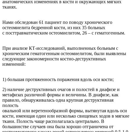
анатомических изменениях в кости и окружающих мягких
тканях.
Нами обследован 61 пациент по поводу хронического
остеомиелита бедренной кости, из них 35 больных
с посттравматическим остеомиелитом, 26 – с гематогенным.
При анализе КТ-исследований, выполненных больным с
хроническим гематогенным остеомиелитом, были выявлены
следующие закономерности костно-деструктивных
изменений:
1) большая протяженность поражения вдоль оси кости;
2) наличие деструктивных очагов и полостей в диафизе и
метафизах различной формы и величины. В диафизе, как
правило, обнаруживалась одна крупная деструктивная
полость
овальной или веретенообразной формы, вытянутая вдоль оси
кости, имеющая один или несколько свищевых ходов в мягкие
ткани. Полость чаще располагалась центрально. В
большинстве случаев она была хорошо отграничена от
костномозгового канала зоной остеосклероза шириной 0,5-1,0