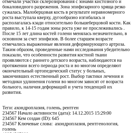
отмечали участки склерозирования с зонами кистозного и
бокаловидного разрежения. Зона эпифизарного хряща резко
сужалась. Малоберцовая кость в результате неравномерного
роста выступала кверху, дугообразно изгибалась и
располагалась кзади относительно большеберцовой кости. Как
правило, к 14-15 годам зоны роста уже не прослеживались .
После 15 лет длина костей голени менялась незначительно, в
основном за счет эпифизов. В более старшем возрасте
отмечались выраженные явления деформирующего артроза.
Таким образом, проведенные нами исследования убедительно
показали, что особенности развития костной ткани
проявляются с раннего детского возраста, наблюдаются на
протяжении всего периода роста и во многом определяют
окончательный ортопедический статус у больных,
закончивших естественный рост. Выбор тактики лечения и
методики удлинения голени во многом зависят от возраста
больного, наличия деформаций и учета тенденций их
развития.
Теги: ахондроплазия, голень, рентген
234567 Начало активности (дата): 14.12.2015 15:29:00
234567 Кем создан (ID): 645
234567 Ключевые слова: ахондроплазия, рентгенология,
голень