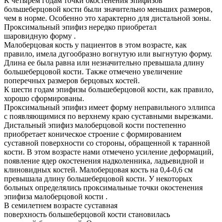
К четырем годам точки окостенения эпифизов
большеберцовой кости были значительно меньших размеров,
чем в норме. Особенно это характерно для дистальной зоны.
Проксимальный эпифиз нередко приобретал
шаровидную форму .
Малоберцовая кость у пациентов в этом возрасте, как
правило, имела дугообразно вогнутую или выгнутую форму.
Длина ее была равна или незначительно превышала длину
большеберцовой кости. Также отмечено увеличение
поперечных размеров берцовых костей.
К шести годам эпифизы большеберцовой кости, как правило,
хорошо сформированы.
Проксимальный эпифиз имеет форму неправильного эллипса
с появляющимися по верхнему краю суставными вырезками.
Дистальный эпифиз малоберцовой кости постепенно
приобретает коническое строение с формированием
суставной поверхности со стороны, обращенной к таранной
кости. В этом возрасте нами отмечено усиление деформаций,
появление ядер окостенения надколенника, ладьевидной и
клиновидных костей. Малоберцовая кость на 0,4-0,6 см
превышала длину большеберцовой кости. У некоторых
больных определялись проксимальные точки окостенения
эпифиза малоберцовой кости .
В семилетнем возрасте суставная
поверхность большеберцовой кости становилась