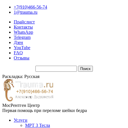
+7(910)466-56-74
1@trauma.ru
Прайслист
Контакты
WhatsApp
Telegram
Дзен
YouTube
FAQ
Отзывы
Раскладка: Русская
МосРентген Центр
Первая помощь при переломе шейки бедра
Услуги
МРТ 3 Тесла