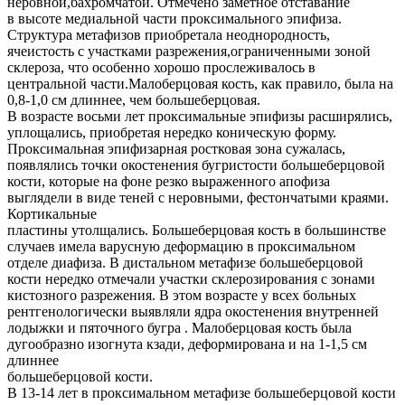
неровной,бахромчатой. Отмечено заметное отставание
в высоте медиальной части проксимального эпифиза.
Структура метафизов приобретала неоднородность,
ячеистость с участками разрежения,ограниченными зоной
склероза, что особенно хорошо прослеживалось в
центральной части.Малоберцовая кость, как правило, была на
0,8-1,0 см длиннее, чем большеберцовая.
В возрасте восьми лет проксимальные эпифизы расширялись,
уплощались, приобретая нередко коническую форму.
Проксимальная эпифизарная ростковая зона сужалась,
появлялись точки окостенения бугристости большеберцовой
кости, которые на фоне резко выраженного апофиза
выглядели в виде теней с неровными, фестончатыми краями.
Кортикальные
пластины утолщались. Большеберцовая кость в большинстве
случаев имела варусную деформацию в проксимальном
отделе диафиза. В дистальном метафизе большеберцовой
кости нередко отмечали участки склерозирования с зонами
кистозного разрежения. В этом возрасте у всех больных
рентгенологически выявляли ядра окостенения внутренней
лодыжки и пяточного бугра . Малоберцовая кость была
дугообразно изогнута кзади, деформирована и на 1-1,5 см
длиннее
большеберцовой кости.
В 13-14 лет в проксимальном метафизе большеберцовой кости