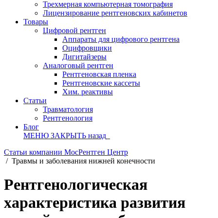
Трехмерная компьютерная томография
Лицензирование рентгеновских кабинетов
Товары
Цифровой рентген
Аппараты для цифрового рентгена
Оцифровщики
Дигитайзеры
Аналоговый рентген
Рентгеновская пленка
Рентгеновские кассеты
Хим. реактивы
Статьи
Травматология
Рентгенология
Блог
МЕНЮ
ЗАКРЫТЬ
назад
Статьи компании МосРентген Центр
/
Травмы и заболевания нижней конечности
Рентгенологическая
характеристика развития