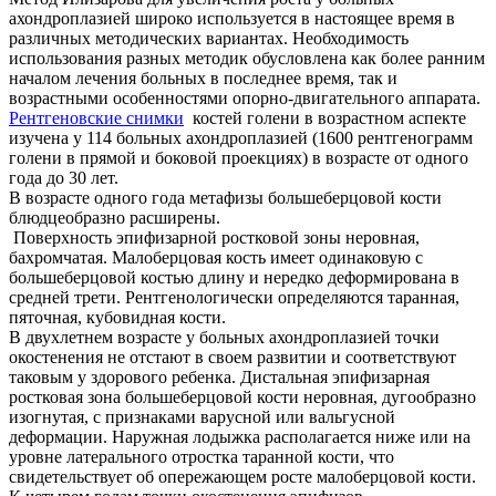
ахондроплазией широко используется в настоящее время в
различных методических вариантах. Необходимость
использования разных методик обусловлена как более ранним
началом лечения больных в последнее время, так и
возрастными особенностями опорно-двигательного аппарата.
Рентгеновские снимки
костей голени в возрастном аспекте
изучена у 114 больных ахондроплазией (1600 рентгенограмм
голени в прямой и боковой проекциях) в возрасте от одного
года до 30 лет.
В возрасте одного года метафизы большеберцовой кости
блюдцеобразно расширены.
Поверхность эпифизарной ростковой зоны неровная,
бахромчатая. Малоберцовая кость имеет одинаковую с
большеберцовой костью длину и нередко деформирована в
средней трети. Рентгенологически определяются таранная,
пяточная, кубовидная кости.
В двухлетнем возрасте у больных ахондроплазией точки
окостенения не отстают в своем развитии и соответствуют
таковым у здорового ребенка. Дистальная эпифизарная
ростковая зона большеберцовой кости неровная, дугообразно
изогнутая, с признаками варусной или вальгусной
деформации. Наружная лодыжка располагается ниже или на
уровне латерального отростка таранной кости, что
свидетельствует об опережающем росте малоберцовой кости.