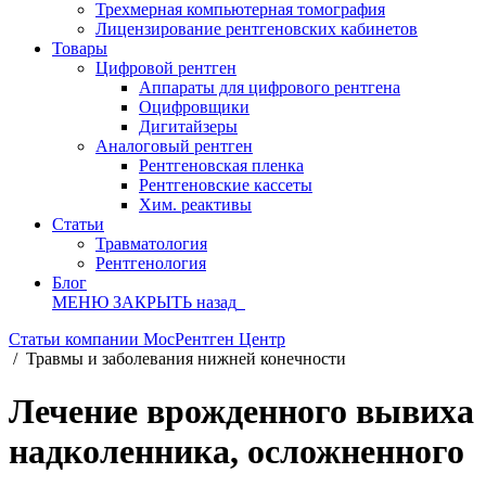
Трехмерная компьютерная томография
Лицензирование рентгеновских кабинетов
Товары
Цифровой рентген
Аппараты для цифрового рентгена
Оцифровщики
Дигитайзеры
Аналоговый рентген
Рентгеновская пленка
Рентгеновские кассеты
Хим. реактивы
Статьи
Травматология
Рентгенология
Блог
МЕНЮ
ЗАКРЫТЬ
назад
Статьи компании МосРентген Центр
/
Травмы и заболевания нижней конечности
Лечение врожденного вывиха
надколенника, осложненного