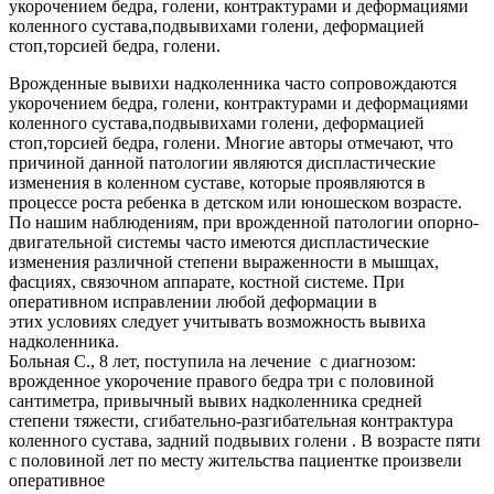
укорочением бедра, голени, контрактурами и деформациями
коленного сустава,подвывихами голени, деформацией
стоп,торсией бедра, голени.
Врожденные вывихи надколенника часто сопровождаются
укорочением бедра, голени, контрактурами и деформациями
коленного сустава,подвывихами голени, деформацией
стоп,торсией бедра, голени. Многие авторы отмечают, что
причиной данной патологии являются диспластические
изменения в коленном суставе, которые проявляются в
процессе роста ребенка в детском или юношеском возрасте.
По нашим наблюдениям, при врожденной патологии опорно-
двигательной системы часто имеются диспластические
изменения различной степени выраженности в мышцах,
фасциях, связочном аппарате, костной системе. При
оперативном исправлении любой деформации в
этих условиях следует учитывать возможность вывиха
надколенника.
Больная С., 8 лет, поступила на лечение с диагнозом:
врожденное укорочение правого бедра три с половиной
сантиметра, привычный вывих надколенника средней
степени тяжести, сгибательно-разгибательная контрактура
коленного сустава, задний подвывих голени . В возрасте пяти
с половиной лет по месту жительства пациентке произвели
оперативное