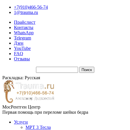
+7(910)466-56-74
1@trauma.ru
Прайслист
Контакты
WhatsApp
Telegram
Дзен
YouTube
FAQ
Отзывы
Раскладка: Русская
МосРентген Центр
Первая помощь при переломе шейки бедра
Услуги
МРТ 3 Тесла