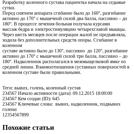
Разработку коленного сустава пациентка начала на седьмые
сутки.
Перед снятием аппарата сгибание было до 160°, разгибание
активно до 170° с мышечной силой два балла, пассивно – до
180°. В процессе лечения больная получала курсами
массаж бедра и электростимуляцию четырехглавой мышцы.
Через шесть месяцев после операции жалоб не предъявляла,
ходила без дополнительных средств опоры. Сгибание в
коленном
суставе активно было до 130°, пассивно до 120°, разгибание
активно до 170° с мышечной силой три балла, пассивно – до
180°. Надколенник располагался в межмыщелковой ямке по
средней линии. Взаимоотношения суставных поверхностей в
коленном суставе были правильными.
Теги: вывих, голень, коленный сустав
234567 Начало активности (дата): 09.12.2015 18:00:00
234567 Кем создан (ID): 645
234567 Ключевые слова: вывих, надколенник, подвывих
голени
12354567899
Похожие статьи