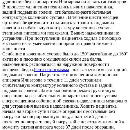
удлинение бедра аппаратом Илизарова на девять сантиметров.
В процессе удлинения появились вывих надколенника,
задний подвывих голени, сгибательно-разгибательная
контрактура коленного сустава . В течение шести месяцев
ортопеды безрезультатно пытались устранить подвывих
голени и сгибательную контрактуру коленного сустава
этапными гипсовыми повязками. Вывих надколенника не
устраняли. При поступлении пациентка ходила с помощью
костылей из-за уменьшения опорности правой нижней
конечности.
Сгибание в коленном суставе было до 150°,разгибание до 160°
активно и пассивно с мышечной силой два балла,
надколенник располагался на наружной поверхности
мыщелка бедра.
Рентгеннограмма
показала,что имелся задний
подвывих голени. Пациентке с применением компоновки
аппарата Илизарова в течение 11 дней устранили
сгибательную контрактуру коленного сустава и задний
подвывих голени . Затем выполнили реконструктивную
операцию на разгибательном аппарате коленного сустава
с перемещением собственной связки надколенника медиально
для устранения вывиха надколенника. Ходить пациентка
начала на вторые сутки после операции с костылями без
нагрузки на оперированную ногу, а на третий день с
постепенно возрастающей нагрузкой с переходом к полной к
моменту снятия аппарата через 37 дней после операции.