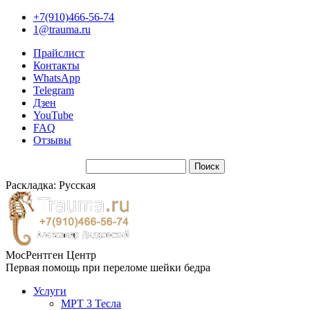
+7(910)466-56-74
1@trauma.ru
Прайслист
Контакты
WhatsApp
Telegram
Дзен
YouTube
FAQ
Отзывы
Раскладка: Русская
МосРентген Центр
Первая помощь при переломе шейки бедра
Услуги
МРТ 3 Тесла