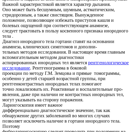
Важной характеристикой является характер дыхания.
Оно может быть бесшумным, шумным, астматическим,
стридорозным, а также свистящим. Вынужденное
положение, позволяющее избежать приступов кашля и
болевых ощущений при соответствующем анамнезе,
следует трактовать в пользу косвенного признака инородного
тела .
Диагноз инородного тела гортани ставят на основании
анамнеза, клинических симптомов и дополни-
тельных методов исследования. В настоящее время главным
вспомогательным методом диагностики
аспирированных инородных тел является
рентгенологическое
исследование
. Рентгенограмма в боковой
проекции по методу Г.М. Земцова и прямые томограммы,
особенно у детей старшей возрастной группы, при
рентгенконтрастных инородных телах помогают
точно локализовать их. Реактивные и воспалительные про-
явления, даже при наличии не контрастных инородных тел,
могут указывать на сторону поражения.
Ларингоскопия имеет важное
дифференциально диагностическое значение, так как
обнаружение других заболеваний во многих случаях
позволяет исключить наличие в гортани инородного тела.
Поэтому
фиброларингоскопию следует проводить при подозрении на