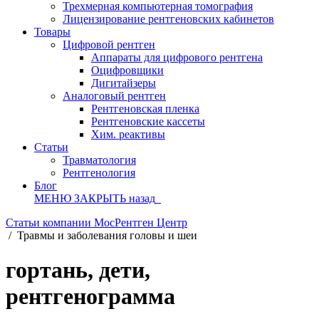
Трехмерная компьютерная томография
Лицензирование рентгеновских кабинетов
Товары
Цифровой рентген
Аппараты для цифрового рентгена
Оцифровщики
Дигитайзеры
Аналоговый рентген
Рентгеновская пленка
Рентгеновские кассеты
Хим. реактивы
Статьи
Травматология
Рентгенология
Блог
МЕНЮ
ЗАКРЫТЬ
назад
Статьи компании МосРентген Центр
/
Травмы и заболевания головы и шеи
гортань, дети,
рентгенограмма