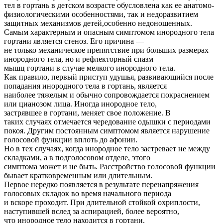
тел в гортань в детском возрасте обусловлена как ее анатомо-
физиологическими особенностями, так и недоразвитием
защитных механизмов детей,особенно недоношенных.
Самым характерным и опасным симптомом инородного тела
гортани является стеноз. Его причина —
не только механическое препятствие при больших размерах
инородного тела, но и рефлекторный спазм
мышц гортани в случае мелкого инородного тела.
Как правило, первый приступ удушья, развивающийся после
попадания инородного тела в гортань, является
наиболее тяжелым и обычно сопровождается покраснением
или цианозом лица. Иногда инородное тело,
застрявшее в гортани, меняет свое положение. В
таких случаях отмечается чередование одышки с периодами
покоя. Другим постоянным симптомом является нарушение
голосовой функции вплоть до афонии.
Но в тех случаях, когда инородное тело застревает не между
складками, а в подголосовом отделе, этого
симптома может и не быть. Расстройство голосовой функции
бывает кратковременным или длительным.
Первое нередко появляется в результате перенапряжения
голосовых складок во время начального периода
и вскоре проходит. При длительной стойкой охриплости,
наступившей вслед за аспирацией, более вероятно,
что инородное тело находится в гортани,