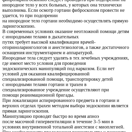
инородное тело у всех больных, у которых она технически
выполнима. Если осмотр гортани фиброскопом провести не
удается, то при подозрении
на инородное тело гортани необходимо осуществлять прямую
ларингоскопию.
В современных условиях оказание неотложной помощи детям
с инородными телами в дыхательных
путях требует высокой квалификации врачей-
оториноларингологов и анестезиологов, а также достаточного
оснащения инструментарием и аппаратурой.
Инородные тела следует удалять в тех лечебных учреждениях,
где имеют место условия для проведения
эндоскопических манипуляций под наркозом. Если нет
условий для оказания квалифицированной
специализированной помощи, транспортировку детей
с инородными телами гортани и трахеи в
специализированное учреждение осуществляют при
помощи реанимационной бригады.
При локализации аспирированного предмета в гортани и
верхних отделах трахеи методом выбора эндоскопии является
прямая ларингоскопия.
Манипуляцию проводят быстро во время апноэ
после масочной гипервентиляции в течение 3–5 мин в
условиях внутривенной тотальной анестезии с миоплегией.