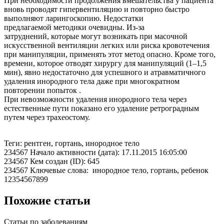
При необходимости продолжения вмешательства у пациента
вновь проводят гипервентиляцию и повторно быстро
выполняют ларингоскопию. Недостатки
предлагаемой методики очевидны. Из-за
затруднений, которые могут возникать при масочной
искусственной вентиляции легких или риска кровотечения
при манипуляции, применять этот метод опасно. Кроме того,
времени, которое отводят хирургу для манипуляций (1–1,5
мин), явно недостаточно для успешного и атравматичного
удаления инородного тела даже при многократном
повторении попыток .
При невозможности удаления инородного тела через
естественные пути показано его удаление ретроградным
путем через трахеостому.
Теги: рентген, гортань, инородное тело
234567 Начало активности (дата): 17.11.2015 16:05:00
234567 Кем создан (ID): 645
234567 Ключевые слова: инородное тело, гортань, ребенок
12354567899
Похожие статьи
Статьи по заболеваниям