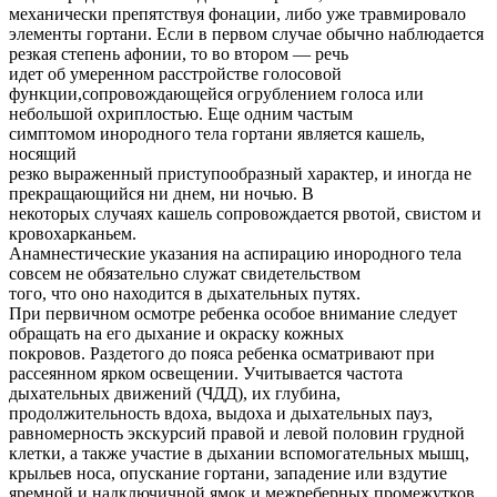
механически препятствуя фонации, либо уже травмировало
элементы гортани. Если в первом случае обычно наблюдается
резкая степень афонии, то во втором — речь
идет об умеренном расстройстве голосовой
функции,сопровождающейся огрублением голоса или
небольшой охриплостью. Еще одним частым
симптомом инородного тела гортани является кашель,
носящий
резко выраженный приступообразный характер, и иногда не
прекращающийся ни днем, ни ночью. В
некоторых случаях кашель сопровождается рвотой, свистом и
кровохарканьем.
Анамнестические указания на аспирацию инородного тела
совсем не обязательно служат свидетельством
того, что оно находится в дыхательных путях.
При первичном осмотре ребенка особое внимание следует
обращать на его дыхание и окраску кожных
покровов. Раздетого до пояса ребенка осматривают при
рассеянном ярком освещении. Учитывается частота
дыхательных движений (ЧДД), их глубина,
продолжительность вдоха, выдоха и дыхательных пауз,
равномерность экскурсий правой и левой половин грудной
клетки, а также участие в дыхании вспомогательных мышц,
крыльев носа, опускание гортани, западение или вздутие
яремной и надключичной ямок и межреберных промежутков.