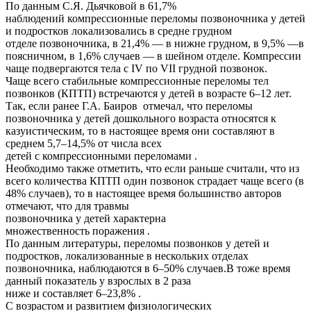
По данным С.Я. Дьячковой в 61,7%
наблюдений компрессионные переломы позвоночника у детей
и подростков локализовались в средне грудном
отделе позвоночника, в 21,4% — в нижне грудном, в 9,5% —в
поясничном, в 1,6% случаев — в шейном отделе. Компрессии
чаще подвергаются тела с IV по VII грудной позвонок.
Чаще всего стабильные компрессионные переломы тел
позвонков (КПТП) встречаются у детей в возрасте 6–12 лет.
Так, если ранее Г.А. Баиров отмечал, что переломы
позвоночника у детей дошкольного возраста относятся к
казуистическим, то в настоящее время они составляют в
среднем 5,7–14,5% от числа всех
детей с компрессионными переломами .
Необходимо также отметить, что если раньше считали, что из
всего количества КПТП один позвонок страдает чаще всего (в
48% случаев), то в настоящее время большинство авторов
отмечают, что для травмы
позвоночника у детей характерна
множественность поражения .
По данным литературы, переломы позвонков у детей и
подростков, локализованные в нескольких отделах
позвоночника, наблюдаются в 6–50% случаев.В тоже время
данный показатель у взрослых в 2 раза
ниже и составляет 6–23,8% .
С возрастом и развитием физиологических