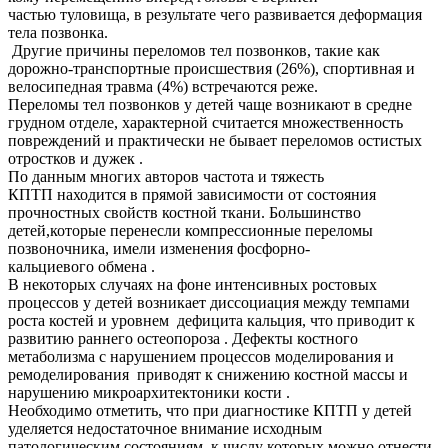
частью туловища, в результате чего развивается деформация
тела позвонка.
Другие причины переломов тел позвонков, такие как
дорожно-транспортные происшествия (26%), спортивная и
велосипедная травма (4%) встречаются реже.
Переломы тел позвонков у детей чаще возникают в средне
грудном отделе, характерной считается множественность
повреждений и практически не бывает переломов остистых
отростков и дужек .
По данным многих авторов частота и тяжесть
КПТП находится в прямой зависимости от состояния
прочностных свойств костной ткани. Большинство
детей,которые перенесли компрессионные переломы
позвоночника, имели изменения фосфорно-
кальциевого обмена .
В некоторых случаях на фоне интенсивных ростовых
процессов у детей возникает диссоциация между темпами
роста костей и уровнем дефицита кальция, что приводит к
развитию раннего остеопороза . Дефекты костного
метаболизма с нарушением процессов моделирования и
ремоделирования приводят к снижению костной массы и
нарушению микроархитектоники кости .
Необходимо отметить, что при диагностике КПТП у детей
уделяется недостаточное внимание исходным
патологическим состояниям, к числу которых можно отнести