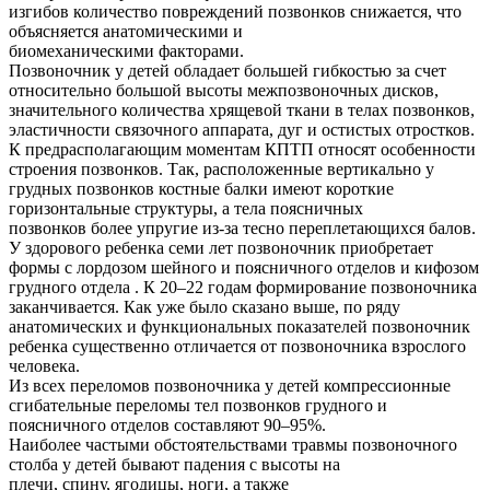
изгибов количество повреждений позвонков снижается, что
объясняется анатомическими и
биомеханическими факторами.
Позвоночник у детей обладает большей гибкостью за счет
относительно большой высоты межпозвоночных дисков,
значительного количества хрящевой ткани в телах позвонков,
эластичности связочного аппарата, дуг и остистых отростков.
К предрасполагающим моментам КПТП относят особенности
строения позвонков. Так, расположенные вертикально у
грудных позвонков костные балки имеют короткие
горизонтальные структуры, а тела поясничных
позвонков более упругие из-за тесно переплетающихся балов.
У здорового ребенка семи лет позвоночник приобретает
формы с лордозом шейного и поясничного отделов и кифозом
грудного отдела . К 20–22 годам формирование позвоночника
заканчивается. Как уже было сказано выше, по ряду
анатомических и функциональных показателей позвоночник
ребенка существенно отличается от позвоночника взрослого
человека.
Из всех переломов позвоночника у детей компрессионные
сгибательные переломы тел позвонков грудного и
поясничного отделов составляют 90–95%.
Наиболее частыми обстоятельствами травмы позвоночного
столба у детей бывают падения с высоты на
плечи, спину, ягодицы, ноги, а также