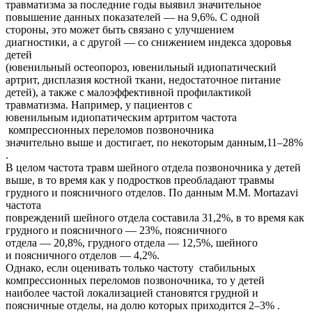
травматизма за последние годы выявил значительное
повышение данных показателей — на 9,6%. С одной
стороны, это может быть связано с улучшением
диагностики, а с другой — со снижением индекса здоровья
детей
(ювенильный остеопороз, ювенильный идиопатический
артрит, дисплазия костной ткани, недостаточное питание
детей), а также с малоэффективной профилактикой
травматизма. Например, у пациентов с
ювенильным идиопатическим артритом частота
компрессионных переломов позвоночника
значительно выше и достигает, по некоторым данным,11–28%
.
В целом частота травм шейного отдела позвоночника у детей
выше, в то время как у подростков преобладают травмы
грудного и поясничного отделов. По данным М.М. Mortazavi
частота
повреждений шейного отдела составила 31,2%, в то время как
грудного и поясничного — 23%, поясничного
отдела — 20,8%, грудного отдела — 12,5%, шейного
и поясничного отделов — 4,2%.
Однако, если оценивать только частоту стабильных
компрессионных переломов позвоночника, то у детей
наиболее частой локализацией становятся грудной и
поясничные отделы, на долю которых приходится 2–3% .