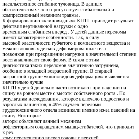
насильственное сгибание туловища. В данных
обстоятельствах часто присутствует сгибательный и
компрессионный механизм травмы .
К формированию «клиновидных» КПТП приводит результат
действия вертикальной нагрузки с одно-
временным сгибанием вперед . У детей данные переломы
имеют характерные особенности. Так, в силу
высокой эластичности губчатого и компактного вещества и
межпозвонковых дисков деформированные тела
позвонков при прекращении нагрузки в значительной степени
восстанавливают свою форму. В связи с этим
диагностика таких переломов значительно затруднена,
особенно в младшей возрастной группе. В старшей
возрастной группе «клиновидная деформация» выявляется
значительно лучше .
КПТП у детей довольно часто возникают при падении на
спину на ровном месте с высоты собственного роста . По
результатам исследования , которое включало подростков и
взрослых пациентов, в 49% случаев переломы
грудопоясничного отдела возникали именно из-за падений на
спину. Некоторые
авторы объясняют данный механизм
рефлекторным сокращением мышц-сгибателей, что приводит
к рез-
кому перемещению вперед головы с верхней