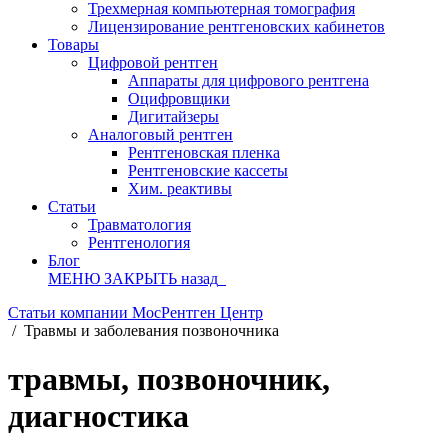
Трехмерная компьютерная томография
Лицензирование рентгеновских кабинетов
Товары
Цифровой рентген
Аппараты для цифрового рентгена
Оцифровщики
Дигитайзеры
Аналоговый рентген
Рентгеновская пленка
Рентгеновские кассеты
Хим. реактивы
Статьи
Травматология
Рентгенология
Блог
МЕНЮ
ЗАКРЫТЬ
назад
Статьи компании МосРентген Центр
/
Травмы и заболевания позвоночника
травмы, позвоночник,
диагностика