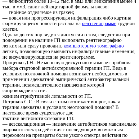
— лейкоцитоз более 10–12 тыс. в мм3 или лейкопения менее 4
тыс. в мм3, сдвиг лейкоцитарной формулы влево;
— гнойное отделяемое из трахеи;
— новая или прогрессирующая инфильтрация либо картина
формирующейся полости распада на
рентгенограмме
грудной
клетки.
Однако до сих пор ведутся дискуссии о том, следует ли при
подозрении на наличие ГП выполнять рентгенографию
легких или сразу проводить
компьютерную томографию
легких, позволяющую выявлять инфильтративные изменения,
не визуализирующиеся на рентгенограмме.
Проценко Д.Н.: Не меньшую дискуссию вызывает проблема
выбора стартовой антибактериальной терапии ГП. Ведь в
условиях неотложной помощи возникает необходимость в
применении адекватной эмпирической антибактериальной
терапии, незамедлительное назначение которой
сопровождается сни-
жением атрибутивной летальности от ГП.
Петриков С.С.: В связи с этим возникает вопрос, какая
терапия адекватна в условиях неотложной помощи? В
настоящее время существуют две
тактики антибиотикотерапии ГП:
— деэскалационная — назначение антибиотиков максимально
широкого спектра действия с последующим возможным
переходом на препараты более узкого спектра действия по