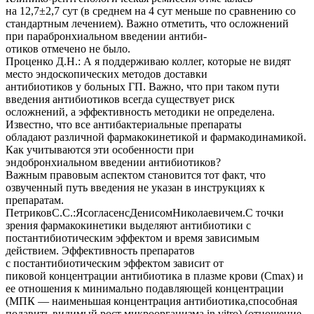
на 12,7±2,7 сут (в среднем на 4 сут меньше по сравнению со
стандартным лечением). Важно отметить, что осложнений
при парабронхиальном введении антиби-
отиков отмечено не было.
Проценко Д.Н.: А я поддерживаю коллег, которые не видят
место эндоскопических методов доставки
антибиотиков у больных ГП. Важно, что при таком пути
введения антибиотиков всегда существует риск
осложнений, а эффективность методики не определена.
Известно, что все антибактериальные препараты
обладают различной фармакокинетикой и фармакодинамикой.
Как учитываются эти особенности при
эндобронхиальном введении антибиотиков?
Важным правовым аспектом становится тот факт, что
озвученный путь введения не указан в инструкциях к
препаратам.
ПетриковС.С.:ЯсогласенсДенисомНиколаевичем.С точки
зрения фармакокинетики выделяют антибиотики с
постантибиотическим эффектом и время зависимым
действием. Эффективность препаратов
с постантибиотическим эффектом зависит от
пиковой концентрации антибиотика в плазме крови (Сmax) и
ее отношения к минимально подавляющей концентрации
(МПК — наименьшая концентрация антибиотика,способная
подавить видимый рост микроорганизма in vitro) (отношение