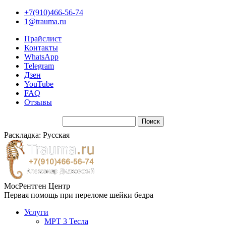
+7(910)466-56-74
1@trauma.ru
Прайслист
Контакты
WhatsApp
Telegram
Дзен
YouTube
FAQ
Отзывы
Раскладка: Русская
МосРентген Центр
Первая помощь при переломе шейки бедра
Услуги
МРТ 3 Тесла