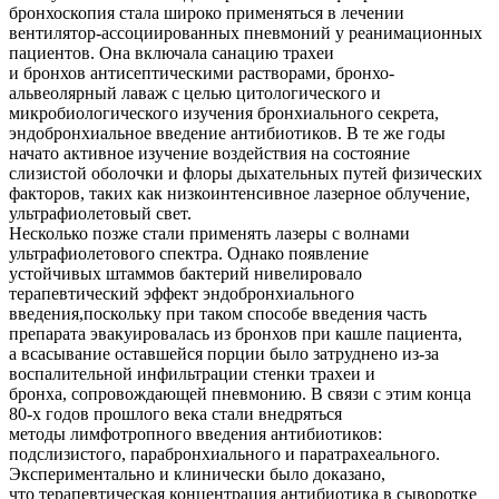
бронхоскопия стала широко применяться в лечении
вентилятор-ассоциированных пневмоний у реанимационных
пациентов. Она включала санацию трахеи
и бронхов антисептическими растворами, бронхо-
альвеолярный лаваж с целью цитологического и
микробиологического изучения бронхиального секрета,
эндобронхиальное введение антибиотиков. В те же годы
начато активное изучение воздействия на состояние
слизистой оболочки и флоры дыхательных путей физических
факторов, таких как низкоинтенсивное лазерное облучение,
ультрафиолетовый свет.
Несколько позже стали применять лазеры с волнами
ультрафиолетового спектра. Однако появление
устойчивых штаммов бактерий нивелировало
терапевтический эффект эндобронхиального
введения,поскольку при таком способе введения часть
препарата эвакуировалась из бронхов при кашле пациента,
а всасывание оставшейся порции было затруднено из-за
воспалительной инфильтрации стенки трахеи и
бронха, сопровождающей пневмонию. В связи с этим конца
80-х годов прошлого века стали внедряться
методы лимфотропного введения антибиотиков:
подслизистого, парабронхиального и паратрахеального.
Экспериментально и клинически было доказано,
что терапевтическая концентрация антибиотика в сыворотке