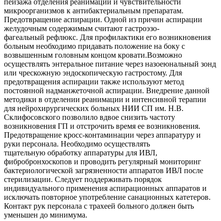
пейзажа отделения реанимации и чувствительности
микроорганизмов к антибактериальным препаратам.
Предотвращение аспирации. Одной из причин аспирации
желудочным содержимым считают гастроэзо-
фагеальный рефлюкс. Для профилактики его возникновения
больным необходимо придавать положение на боку с
возвышенным головным концом кровати.Возможно
осуществлять энтеральное питание через назоеюнальный зонд
или чрескожную эндоскопическую гастростому. Для
предотвращения аспирации также используют метод
постоянной надманжеточной аспирации. Внедрение данной
методики в отделении реанимации и интенсивной терапии
для нейрохирургических больных НИИ СП им. Н.В.
Склифосовского позволило вдвое снизить частоту
возникновения ГП и отстрочить время ее возникновения.
Предотвращение кросс-контаминации через аппаратуру и
руки персонала. Необходимо осуществлять
тщательную обработку аппаратуры для ИВЛ,
фибробронхоскопов и проводить регулярный мониторинг
бактериологической загрязненности аппаратов ИВЛ после
стерилизации. Следует поддерживать порядок
индивидуального применения аспирационных аппаратов и
исключать повторное употребление санационных катетеров.
Контакт рук персонала с трахеей больного должен быть
уменьшен до минимума.