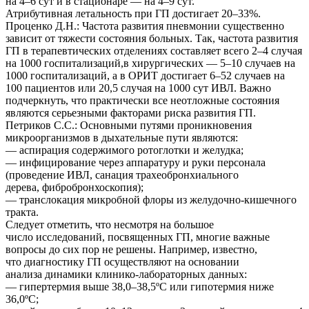
на 4–6 сут и в стационаре — на 4–9 сут.
Атрибутивная летальность при ГП достигает 20–33%.
Проценко Д.Н.: Частота развития пневмонии существенно
зависит от тяжести состояния больных. Так, частота развития
ГП в терапевтических отделениях составляет всего 2–4 случая
на 1000 госпитализаций,в хирургических — 5–10 случаев на
1000 госпитализаций, а в ОРИТ достигает 6–52 случаев на
100 пациентов или 20,5 случая на 1000 сут ИВЛ. Важно
подчеркнуть, что практически все неотложные состояния
являются серьезными факторами риска развития ГП.
Петриков С.С.: Основными путями проникновения
микроорганизмов в дыхательные пути являются:
— аспирация содержимого ротоглотки и желудка;
— инфицирование через аппаратуру и руки персонала
(проведение ИВЛ, санация трахеобронхиального
дерева, фибробронхоскопия);
— транслокация микробной флоры из желудочно-кишечного
тракта.
Следует отметить, что несмотря на большое
число исследований, посвященных ГП, многие важные
вопросы до сих пор не решены. Например, известно,
что диагностику ГП осуществляют на основании
анализа динамики клинико-лабораторных данных:
— гипертермия выше 38,0–38,5ºС или гипотермия ниже
36,0ºС;