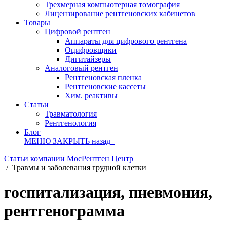
Трехмерная компьютерная томография
Лицензирование рентгеновских кабинетов
Товары
Цифровой рентген
Аппараты для цифрового рентгена
Оцифровщики
Дигитайзеры
Аналоговый рентген
Рентгеновская пленка
Рентгеновские кассеты
Хим. реактивы
Статьи
Травматология
Рентгенология
Блог
МЕНЮ
ЗАКРЫТЬ
назад
Статьи компании МосРентген Центр
/
Травмы и заболевания грудной клетки
госпитализация, пневмония,
рентгенограмма