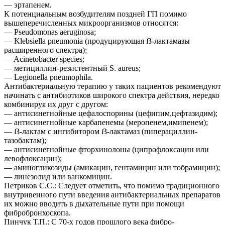
— эртапенем.
К потенциальным возбудителям поздней ГП помимо
вышеперечисленных микроорганизмов относятся:
— Pseudomonas aeruginosa;
— Klebsiella pneumonia (продуцирующая ẞ-лактамазы
расширенного спектра);
— Acinetobacter species;
— метициллин-резистентный S. aureus;
— Legionella pneumophila.
Антибактериальную терапию у таких пациентов рекомендуют
начинать с антибиотиков широкого спектра действия, нередко
комбинируя их друг с другом:
— антисинегнойные цефалоспорины (цефипим,цефтазидим);
— антисинегнойные карбапенемы (меропенем,имипенем);
— ẞ-лактам с ингибитором ẞ-лактамаз (пиперациллин-
тазобактам);
— антисинегнойные фторхинолоны (ципрофлоксацин или
левофлоксацин);
— аминогликозиды (амикацин, гентамицин или тобрамицин);
— линезолид или ванкомицин.
Петриков С.С.: Следует отметить, что помимо традиционного
внутривенного пути введения антибактериальных препаратов
их можно вводить в дыхательные пути при помощи
фибробронхоскопа.
Пинчук Т.П.: С 70-х годов прошлого века фибро-