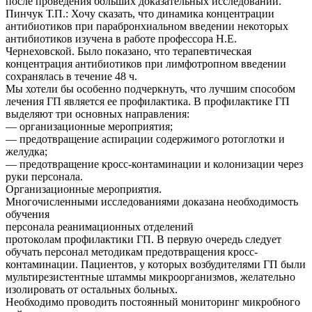
после проведения больших доказательных исследований.
Пинчук Т.П.: Хочу сказать, что динамика концентрации
антибиотиков при парабронхиальном введении некоторых
антибиотиков изучена в работе профессора Н.Е.
Чернеховской. Было показано, что терапевтическая
концентрация антибиотиков при лимфотропном введении
сохранялась в течение 48 ч.
Мы хотели бы особенно подчеркнуть, что лучшим способом
лечения ГП является ее профилактика. В профилактике ГП
выделяют три основных направления:
— организационные мероприятия;
— предотвращение аспирации содержимого ротоглотки и
желудка;
— предотвращение кросс-контаминации и колонизации через
руки персонала.
Организационные мероприятия.
Многочисленными исследованиями доказана необходимость
обучения
персонала реанимационных отделений
протоколам профилактики ГП. В первую очередь следует
обучать персонал методикам предотвращения кросс-
контаминации. Пациентов, у которых возбудителями ГП были
мультирезистентные штаммы микроорганизмов, желательно
изолировать от остальных больных.
Необходимо проводить постоянный мониторинг микробного