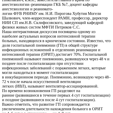
анестезиологии–реанимации ГКБ №7, доцент кафедры
анестезиологии и реанимато-
логии ФУВ РНИМУ им. Н.И. Пирогова Хубутия Могели
Шалвович, член-корреспондент РАМН, профессор, директор
НИИ СП им.Н.В. Склифосовского, заведующий кафедрой
физики живых систем МФТИ Петриков С.С.
Наша интерактивная дискуссия посвящена одному из
наиболее актуальных вопросов интенсивной терапии
больных, находящихся в криическом состоянии. Известно, что
доля госпитальной пневмонии (ГП) в общей структуре
инфекционных осложнений в отделениях реанимации и
интенсивной терапии (ОРИТ) достигает 70%. Госпитальной
пневмонией называют пневмонию, развившуюся через 48 ч и
позднее после госпитализации при отсутствии
инфекционных заболеваний с поражением легких, которые
могли находиться в момент госпитализации
в инкубационном периоде. Пневмонию, возникшую через 48–
72 ч после начала искусственной вентиляции
легких (ИВЛ), называют вентилятор-ассоциированной.
По времени возникновения ГП разделяют на
ранние (развившиеся в течение первых 4 сут госпитализации)
и поздние (развившиеся после 4 сут госпитализации).
Важно отметить, что развитие ГП сопровождается
увеличением длительности нахождения больного в ОРИТ