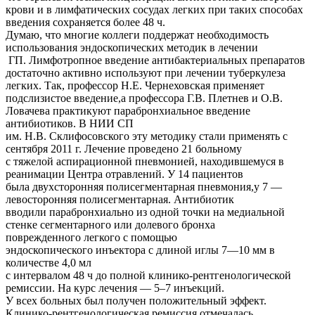
крови и в лимфатических сосудах легких при таких способах
введения сохраняется более 48 ч.
Думаю, что многие коллеги поддержат необходимость
использования эндоскопических методик в лечении
ГП. Лимфотропное введение антибактериальных препаратов
достаточно активно используют при лечении туберкулеза
легких. Так, профессор Н.Е. Чернеховская применяет
подслизистое введение,а профессора Г.В. Плетнев и О.В.
Ловачева практикуют парабронхиальное введение
антибиотиков. В НИИ СП
им. Н.В. Склифосовского эту методику стали применять с
сентября 2011 г. Лечение проведено 21 больному
с тяжелой аспирационной пневмонией, находившемуся в
реанимации Центра отравлений. У 14 пациентов
была двухсторонняя полисегментарная пневмония,у 7 —
левосторонняя полисегментарная. Антибиотик
вводили парабронхиально из одной точки на медиальной
стенке сегментарного или долевого бронха
поврежденного легкого с помощью
эндоскопического инъектора с длиной иглы 7—10 мм в
количестве 4,0 мл
с интервалом 48 ч до полной клинико-рентгенологической
ремиссии. На курс лечения — 5–7 инъекций.
У всех больных был получен положительный эффект.
Клинико-рентгенологическая ремиссия отмечалась