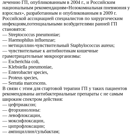
лечению ГП, опубликованным в 2004 г., и Российским
национальным рекомендациям«Нозокомиальная пневмония у
взрослых», разработанным и опубликованным в 2009 г.
Российской ассоциацией специалистов по хирургическим
инфекциям,потенциальными возбудителями ранней ГП
становятся:
— Streptococcus pneumoniae;
— Haemophilus influenzae;
— метициллин-чувствительный Staphylococcus aureus;
— чувствительные к антибиотикам кишечные
грамотрицательные микроорганизмы:
— Escherichia coli,
— Klebsiella pneumoniae,
— Enterobacter species,
— Proteus species,
— Serratia marcescens.
В связи с этим для стартовой терапии ГП у таких пациентов
рекомендованы антибактериальные препараты с не самым
широким спектром действия:
— цефтриаксон;
— фторхинолоны:
— левофлоксацин,
— моксифлоксацин,
— ципрофлоксацин;
— ампициллин/сульбактам;