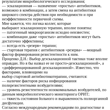
результатам микробиологического исследования;
— эскалационная — назначение «простых» антибиотиков,
возможно в комбинации, а затем смена на антибиотики
широкого спектра действия при необходимости и при
неэффективности первичной схемы.
Мне кажется, что логика коллег, которые
выбирают эскалационную терапию, вполне понятна:
— патогенный микроорганизм исходно неизвестен;
— комбинации даже «простых» антибиотиков могут быть
достаточно эффективны;
— всегда есть «резерв» терапии;
— стартовая терапия с антибиотиков «резерва» —мощный
фактор формирования резистентности к ним.
Проценко Д.Н.: Выбор деэскалационной тактики тоже вполне
оправдан. Но я бы назвал ее не просто«деэскалационной», а
«дифференцированной деэскалационной». Известно, что
факторами, влияющими на
выбор стартовой антибиотикотерапии, считаются:
— наличие факторов риска инфицирования
полирезистентными возбудителями;
— уровень резистентности нозокомиальных возбудителей, по
данным микробиологического мониторинга ОРИТ;
— тяжесть состояния больного и выраженность полиорганной
дисфункции.
Согласно международным рекомендациям по диагностике и