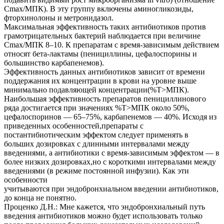
Сmax/МПК). В эту группу включены аминогликозиды,
фторхинолоны и метронидазол.
Максимальная эффективность таких антибиотиков против
грамотрицательных бактерий наблюдается при величине
Cmах/МПК 8–10. К препаратам с время-зависимым действием
относят бета-лактамы (пенициллины, цефалоспорины и
большинство карбапенемов).
Эффективность данных антибиотиков зависит от времени
поддержания их концентрации в крови на уровне выше
минимально подавляющей концентрации(%T>МПК).
Наибольшая эффективность препаратов пенициллинового
ряда достигается при значениях %T>МПК около 50%,
цефалоспоринов — 65–75%, карбапенемов — 40%. Исходя из
приведенных особенностей,препараты с
постантибиотическим эффектом следует применять в
больших дозировках с длинными интервалами между
введениями, а антибиотики с время-зависимым эффектом — в
более низких дозировках,но с короткими интервалами между
введениями (в режиме постоянной инфузии). Как эти
особенности
учитываются при эндобронхиальном введении антибиотиков,
до конца не понятно.
Проценко Д.Н.: Мне кажется, что эндобронхиальный путь
введения антибиотиков можно будет использовать только