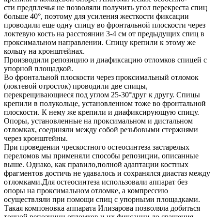
сти предплечья не позволяли получить угол перекреста спиц
больше 40°, поэтому для усиления жесткости фиксации
проводили еще одну спицу во фронтальной плоскости через
локтевую кость на расстоянии 3-4 см от предыдущих спиц в
проксимальном направлении. Спицу крепили к этому же
кольцу на кронштейнах.
Производили репозицию и диафиксацию отломков спицей с
упорной площадкой.
Во фронтальной плоскости через проксимальный отломок
(локтевой отросток) проводили две спицы,
перекрещивающиеся под углом 25-30°друг к другу. Спицы
крепили в полукольце, установленном тоже во фронтальной
плоскости. К нему же крепили и диафиксирующую спицу.
Опоры, установленные на проксимальном и дистальном
отломках, соединяли между собой резьбовыми стержнями
через кронштейны.
При проведении чрескостного остеосинтеза застарелых
переломов мы применяли способы репозиции, описанные
выше. Однако, как правило,полной адаптации костных
фрагментов достичь не удавалось и сохранялся диастаз между
отломками.Для остеосинтеза использовали аппарат без
опоры на проксимальном отломке, а компрессию
осуществляли при помощи спиц с упорными площадками.
Такая компоновка аппарата Илизарова позволяла добиться
точной репозиции отломков и их фиксации до сращения