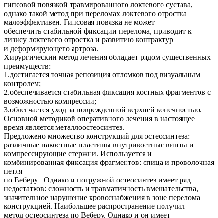
гипсовой повязкой травмированного локтевого сустава,
однако такой метод при переломах локтевого отростка
малоэффективен. Гипсовая повязка не может
обеспечить стабильной фиксации перелома, приводит к
лизису локтевого отростка и развитию контрактур
и деформирующего артроза.
Хирургический метод лечения обладает рядом существенных
преимуществ:
1.достигается точная репозиция отломков под визуальным
контролем;
2.обеспечивается стабильная фиксация костных фрагментов с
возможностью компрессии;
3.облегчается уход за поврежденной верхней конечностью.
Основной методикой оперативного лечения в настоящее
время является металлоостеосинтез.
Предложено множество конструкций для остеосинтеза:
различные накостные пластины внутрикостные винты и
компрессирующие стержни. Используется и
комбинированная фиксация фрагментов: спица и проволочная
петля
по Веберу . Однако и погружной остеосинтез имеет ряд
недостатков: сложность и травматичность вмешательства,
значительное нарушение кровоснабжения в зоне перелома
конструкцией. Наибольшее распространение получил
метод остеосинтеза по Веберу. Однако и он имеет