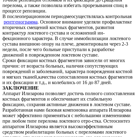
перелома, а также позволяла избегать прорезывания спиц в
процессе репозиции.
В послеоперационном периодмеосуществлялась контрольная
рентгенограмма
. Основное внимание уделяли профилактике
вторичных смещений костных фрагментов, развития
контрактур локтевого сустава и осложнений ин-
фекционного характера. В случае иммобилизации локтевого
сустава внешнюю опору на плече, демонтировали через 2-3
недели, после чего больные приступали к разработке
движений в поврежденном локтевом суставе.
Сроки фиксации костных фрагментов зависели от многих
причин: от возраста больных, наличия сопутствующих
повреждений и заболеваний, характера повреждения костной
и мягких тканей,качества сопоставления костных фрагментов
и их фиксации и т.д., и колебались от 16 до 87 дней.
ЗАКЛЮЧЕНИЕ
Аппарат Илизарова позволяет достичь полного сопоставления
костных фрагментов и обеспечивает их стабильную
фиксацию, сохраняя активные движения в локтевом суставе.
Разработанная нами базовая компоновка аппарата Илизарова
может эффективно применяться с небольшими изменениями
при любом типе перелома локтевого отро-стка. Остеосинтез
аппаратом Илизарова является высокоэффективным
средством реабилитации больных с переломами локтевого