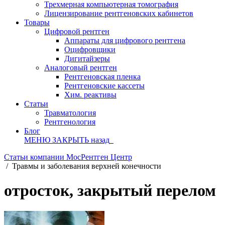
Трехмерная компьютерная томография
Лицензирование рентгеновских кабинетов
Товары
Цифровой рентген
Аппараты для цифрового рентгена
Оцифровщики
Дигитайзеры
Аналоговый рентген
Рентгеновская пленка
Рентгеновские кассеты
Хим. реактивы
Статьи
Травматология
Рентгенология
Блог
МЕНЮ
ЗАКРЫТЬ
назад
Статьи компании МосРентген Центр
/
Травмы и заболевания верхней конечности
отросток, закрытый перелом