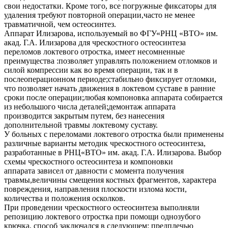
свои недостатки. Кроме того, все погружные фиксаторы для
удаления требуют повторной операции,часто не менее
травматичной, чем остеосинтез.
Аппарат Илизарова, используемый во ФГУ«РНЦ «ВТО» им.
акад. Г.А. Илизарова для чрескостного остеосинтеза
переломов локтевого отростка, имеет несомненные
преимущества :позволяет управлять положением отломков и
силой компрессии как во время операции, так и в
послеоперационном периоде;стабильно фиксирует отломки,
что позволяет начать движения в локтевом суставе в ранние
сроки после операции;любая компоновка аппарата собирается
из небольшого числа деталей;демонтаж аппарата
производится закрытым путем, без нанесения
дополнительной травмы локтевому суставу.
У больных с переломами локтевого отростка были применены
различные варианты методик чрескостного остеосинтеза,
разработанные в РНЦ«ВТО» им. акад. Г.А. Илизарова. Выбор
схемы чрескостного остеосинтеза и компоновки
аппарата зависел от давности с момента получения
травмы,величины смещения костных фрагментов, характера
повреждения, направления плоскости излома кости,
количества и положения осколков.
При проведении чрескостного остеосинтеза выполняли
репозицию локтевого отростка при помощи однозубого
крючка, способ заключался в следующем: предплечью