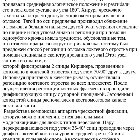
придавали среднефизиологическое положение и разгибали
его в локтевом суставе до угла 180°. Хирург чрескожно
захватывал острым однозубым крючком проксимальный
отломок. Тягой по оси предплечья производил сближение
отломков, а большим пальцем другой руки устранял смещение
по ширине и под углом.Однако и репозиция при помощи
однозубого крючка имела трудности, обусловленные тем,
что отломок вращался вокруг острия крючка, поэтому был
предложен способ репозиции отломка локтевого отростка при
помощи специально сконструированного узла1.Этот узел
состоял из планки, в
которой фиксированы 2 спицы Киршнера, проведенные
консольно в локтевой отросток под углом 70-90° друг к другу.
Используя приставку в качестве рычага, осуществляли
репозицию локтевого отростка во всех плоскостях. После
осуществления репозиции костных фрагментов проводили
диафиксирующую спицу с упорной площадкой. Заточенный
конец этой спицы располагался в костномозговом канале
локтевой кости.
Разработана компоновка аппарата чрескостной фиксации,
которую можно применять с незначительными
модификациями для любых типов переломов. Пару
перекрещивающихся под углом 35-40° спиц проводили через
диафиз локтевой кости на уровне средней трети. Спицы
крепили в кольцевой опоре. Анатомические особенно-