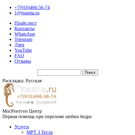
+7(910)466-56-74
1@trauma.ru
Прайслист
Контакты
WhatsApp
Telegram
Дзен
YouTube
FAQ
Отзывы
Раскладка: Русская
МосРентген Центр
Первая помощь при переломе шейки бедра
Услуги
МРТ 3 Тесла