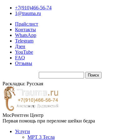
+7(910)466-56-74
1@trauma.ru
Прайслист
Контакты
WhatsApp
Telegram
Дзен
YouTube
FAQ
Отзывы
Раскладка: Русская
МосРентген Центр
Первая помощь при переломе шейки бедра
Услуги
МРТ 3 Тесла