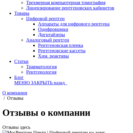
Трехмерная компьютерная томография
Лицензирование рентгеновских кабинетов
Товары
Цифровой рентген
Аппараты для цифрового рентгена
Оцифровщики
Дигитайзеры
Аналоговый рентген
Рентгеновская пленка
Рентгеновские кассеты
Хим. реактивы
Статьи
Травматология
Рентгенология
Блог
МЕНЮ
ЗАКРЫТЬ
назад
О компании
/
Отзывы
Отзывы о компании
Отзывы здесь