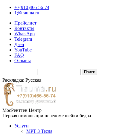
+7(910)466-56-74
1@trauma.ru
Прайслист
Контакты
WhatsApp
Telegram
Дзен
YouTube
FAQ
Отзывы
Раскладка: Русская
МосРентген Центр
Первая помощь при переломе шейки бедра
Услуги
МРТ 3 Тесла